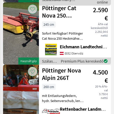
online
betakarítók / Pöttinger
Pöttinger Cat
2.590
Nova 250
€
Heckmähwerk
245 cm
ÁFA-val
kereskedőtől
2.292,04 €
Sofort Verfügbar! Pöttinger
nettó
Cat Nova 250 Heckmähwerk
mit Mittenaufhängung. Wie
Eichmann Landtechnik GmbH
vom Kunden, in gutem
Zustand. Ausstattung &
8832 Oberwölz
Details: - Voll
Szálastakarmány
Premium Plus kereskedő
Használt gép
Funktionstüchtig
betakarítók
Pöttinger Nova
4.500
/
Pöttinger
Alpin 266T
€
260 cm
20 % ÁFA-
val
3.750 €
mit Entlastungsfedern,
nettó
hydr. Seitenverschub, lengő
konzol, kés gyorskioldója,
Rettenbacher Landmaschinen
tehermentesítő rugók,