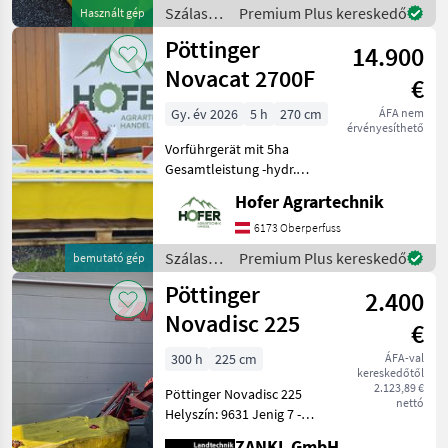
Maschineaktuell bei uns am
Szálastakarmány
Premium Plus kereskedő
Használt gép
Lager steht. Wir inserieren
betakarítók
Pöttinger
auch Mas
14.900
/
Pöttinger
Novacat 2700F
€
Gy. év 2026
5 h
270 cm
ÁFA nem
érvényesíthető
Vorführgerät mit 5ha
Gesamtleistung -hydr.
KLAPPUNG -Beleuchtung
Hofer Agrartechnik
mit Warntafeln -
Gelenkwelle mit Überlast
6173 Oberperfuss
und Freilauf -
Szálastakarmány
Premium Plus kereskedő
bemutató gép
Entlastungsfedern 2x -
betakarítók
Pöttinger
Ersatzkl
2.400
/
Pöttinger
Novadisc 225
€
300 h
225 cm
ÁFA-val
kereskedőtől
2.123,89 €
Pöttinger Novadisc 225
nettó
Helyszín: 9631 Jenig 7 -
Munkaszélesség: 225 cm -
ZANKL GmbH