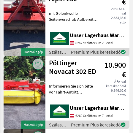
€
20 % ÁFA-
mit Gelenkwelle
val
2.833,33 €
Seitenverschub Aufbereiter
nettó
Informieren Sie sich bitte
vor Fahrt-Antritt
Unser Lagerhaus Warenhandelsges.m.b.H.
telefonisch, ob die von
Ihnen angefragte Maschine
6262 Schlitters im Zillertal
aktuell bei uns am Lager
Szálastakarmány
Premium Plus kereskedő
Használt gép
betakarítók
Pöttinger
10.900
/
Pöttinger
Novacat 302 ED
€
ÁFA-val
Informieren Sie sich bitte
kereskedőtől
9.646,02 €
vor Fahrt-Antritt
nettó
telefonisch, ob die von
Ihnen angefragte Maschine
Unser Lagerhaus Warenhandelsges.m.b.H.
aktuell bei uns am Lager
steht. Wir inserieren auch
6262 Schlitters im Zillertal
Maschinen, die sic
Szálastakarmány
Premium Plus kereskedő
Használt gép
betakarítók