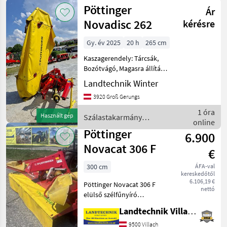
betakarítók
Pöttinger
Ár
/
Pöttinger
Novadisc 262
kérésre
Gy. év 2025
20 h
265 cm
Kaszagerendely: Tárcsák,
Bozótvágó, Magasra állítás,
kés gyorskioldója,
Landtechnik Winter
késdoboz, parkoló
3920 Groß Gerungs
támasztékok, : Bozótvágó
Szálastakarmány
1 óra
Használt gép
Szálastakarmány
betakarítók Kasza
online
betakarítók / Pöttinger
Pöttinger
6.900
Novacat 306 F
€
300 cm
ÁFA-val
kereskedőtől
6.106,19 €
Pöttinger Novacat 306 F
nettó
elülső szélfűnyíró
mozgatható hárompontos
Landtechnik Villach GmbH
kerettel, gyors
pengecserével,
9500 Villach