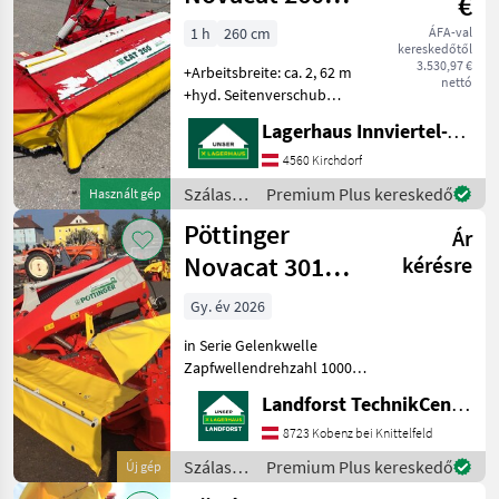
€
Alpin
Összes
1 h
260 cm
ÁFA-val
megjelenítése
kereskedőtől
3.530,97 €
+Arbeitsbreite: ca. 2, 62 m
nettó
MARKETPLACE
+hyd. Seitenverschub
+Entlastungsfedern
Lagerhaus Innviertel-Traunviertel-Urfahr eGen, Kirchdorf
Kereskedői
+Gewicht: ca. 450 kg
Marketplace
Apróhirdetések
ajánlatok
+Anzahl Mähscheiben: 7
4560 Kirchdorf
Stück +Mähklingen: 14
Szálastakarmány
Premium Plus kereskedő
Használt gép
Stück +Antrie
betakarítók
Pöttinger
Ár
/
Pöttinger
Novacat 301
kérésre
Alpha Motion
Gy. év 2026
PRO
in Serie Gelenkwelle
Zapfwellendrehzahl 1000
U/Min.
Landforst TechnikCenter Knittelfeld
Standarddrehrichtung des
Mähbalkens
8723 Kobenz bei Knittelfeld
Fördertrommeln Standard
Szálastakarmány
Premium Plus kereskedő
Új gép
Verschleißkufen Um Ihnen
betakarítók