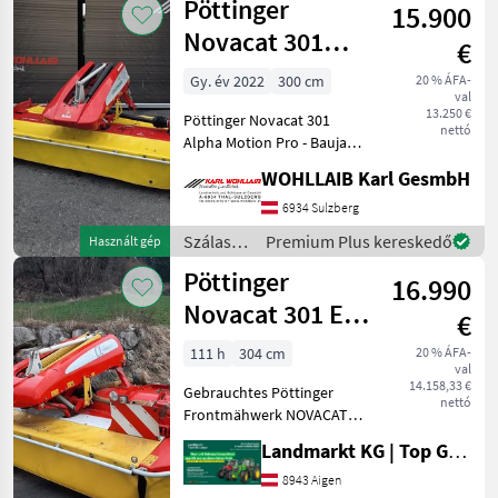
Pöttinger
15.900
/
Pöttinger
Novacat 301
€
Alpha Motion
Gy. év 2022
300 cm
20 % ÁFA-
val
Pro
13.250 €
Pöttinger Novacat 301
nettó
Alpha Motion Pro - Baujahr
2022 - Arbeitsbreite 300cm -
WOHLLAIB Karl GesmbH
Pull Anhängung -
Schwadleitbleche -
6934 Sulzberg
Gelenkwelle -
Szálastakarmány
Premium Plus kereskedő
Használt gép
Zentralschmierung - E
betakarítók
Pöttinger
16.990
/
Pöttinger
Novacat 301 ED
€
Alpha Motion
111 h
304 cm
20 % ÁFA-
val
14.158,33 €
Gebrauchtes Pöttinger
nettó
Frontmähwerk NOVACAT
301 ED Alpha Motion in
Landmarkt KG | Top Gebrauchtmaschinen Zentrum
einem sehr guten Zustand!
- Baujahr 2016 -
8943 Aigen