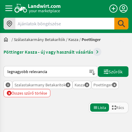
Ajánlatok böngészése
/
Szálastakarmány Betakarítók
/
Kasza
/
Poettinger
Pöttinger Kasza - új vagy használt vásárlás
Így van sorba rendezve a Landwirt.com-on
Szűrők
x
x
x
x
Szalastakarmany Betakaritok
Kasza
Poettinger
x
Összes szűrő törlése
Lista
Rács