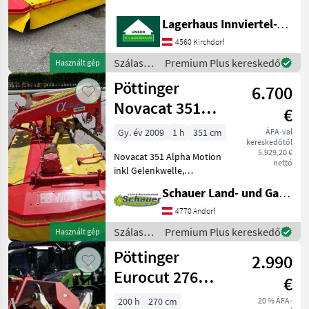
jellemzők: + kardántengely
+ tehercsökkentő rugók
Lagerhaus Innviertel-Traunviertel-Urfahr eGen, Kirchdorf
Kaszagerendely: Tárcsák,
4560 Kirchdorf
Visszahajtás: mechanikus
visszahajtás
Szálastakarmány
Premium Plus kereskedő
Használt gép
betakarítók
Pöttinger
6.700
/
Pöttinger
Novacat 351
€
Alpha Motion
Gy. év 2009
1 h
351 cm
ÁFA-val
kereskedőtől
5.929,20 €
Novacat 351 Alpha Motion
nettó
inkl Gelenkwelle,
Einsatzbereiter Zustand
Schauer Land- und Gartentechnik GmbH
Beleuchtung
Kaszagerendely: Tárcsák,
4770 Andorf
Frontkasza, Szársértő,
Szálastakarmány
Premium Plus kereskedő
Használt gép
lengő konzol, : Frontkasza
betakarítók
Pöttinger
Szálastakar
2.990
/
Pöttinger
Eurocut 276
€
Front
200 h
270 cm
20 % ÁFA-