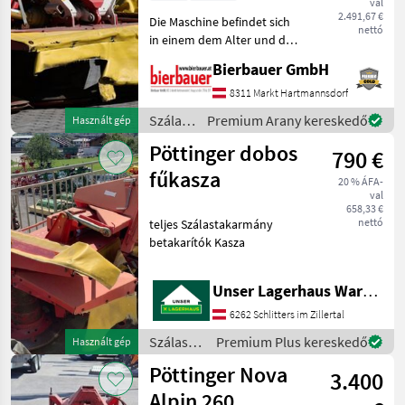
val
2.491,67 €
Die Maschine befindet sich
nettó
in einem dem Alter und der
Nutzung entsprechenden
Bierbauer GmbH
Zustand und kann nach
telefonischer Vereinbarung
8311 Markt Hartmannsdorf
gerne vor Ort besichtigt
Szálastakarmány
Premium Arany kereskedő
Használt gép
und geprüft we
betakarítók
Pöttinger dobos
790 €
/
Pöttinger
fűkasza
20 % ÁFA-
val
658,33 €
nettó
teljes Szálastakarmány
betakarítók Kasza
Unser Lagerhaus Warenhandelsges.m.b.H.
6262 Schlitters im Zillertal
Szálastakarmány
Premium Plus kereskedő
Használt gép
betakarítók
Pöttinger Nova
3.400
/
Pöttinger
Alpin 260