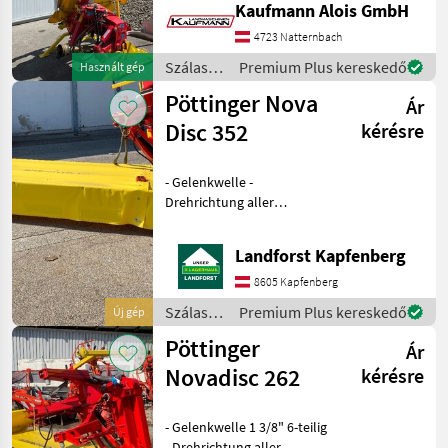
Kaufmann Alois GmbH
Verschleißkufen -
Abstellstützen Die Fa.
4723 Natternbach
Kaufmann zeigt Ihnen die
Szálastakarmány
Premium Plus kereskedő
Használt gép
Maschine bzw. Gerät gerne
betakarítók
Pöttinger Nova
am Betr
Ár
/
Pöttinger
Disc 352
kérésre
- Gelenkwelle -
Drehrichtung aller
Mähscheiben zur Mitte -
Unterlenkerbolzen Kat. 2 -
Landforst Kapfenberg
Antriebsdrehzahl 1000
U/min - Verschleißkufen -
8605 Kapfenberg
Abstellposition hoch Um
Szálastakarmány
Premium Plus kereskedő
Új gép
Ihnen
betakarítók
Pöttinger
Ár
/
Pöttinger
Novadisc 262
kérésre
- Gelenkwelle 1 3/8" 6-teilig
- Drehrichtung aller