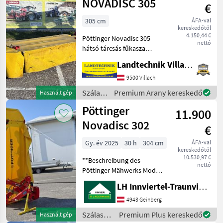
Pöttinger
NOVADISC 305
€
305 cm
ÁFA-val
kereskedőtől
4.150,44 €
Pöttinger Novadisc 305
nettó
hátsó tárcsás fűkasza
hidraulikus összecsukással,
Landtechnik Villach GmbH
gyors pengecsere-
rendszerrel,
9500 Villach
ütközésvédelemmel,
Szálastakarmány
Premium Arany kereskedő
Használt gép
hajtótengellyel, azonnal
betakarítók
Pöttinger
elérhető. Tovább
11.900
/
Pöttinger
Novadisc 302
€
Gy. év 2025
30 h
304 cm
ÁFA-val
kereskedőtől
10.530,97 €
**Beschreibung des
nettó
Pöttinger Mähwerks Modell
2025** Das Mähwerk der
LH Innviertel-Traunviertel-Urfahr eGen, Geinberg
renommierten Marke
Pöttinger, Modell aus dem
4943 Geinberg
Baujahr 2025, ist ein
Szálastakarmány
Premium Plus kereskedő
Használt gép
leistungsstarkes und effizi