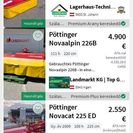
telefonon vagy e-mailben
Lagerhaus-Technik St. Johann
jelezze látogatását, hogy
elegendő időt tudjunk
5600 St. Johann
biztosítani a tanácsadásra
Szálastakarmány
Premium Arany kereskedő
Használt gép
és esetleges próbaútra. A
betakarítók
Pöttinger
4.900
/
Pöttinger
Novaalpin 226B
€
111 h
220 cm
ÁFA-val
kereskedőtől
4.336,28 €
Gebrauchtes Pöttinger
nettó
Novaalpin 226B - in einem
sehr guten Zustand!
Landmarkt KG | Top Gebrauchtmaschinen Zentrum
Vermittlungsverkauf! -
Scheibenmähwerk mit 5
8943 Aigen
Scheiben - Arbeitsbreite
Szálastakarmány
Premium Plus kereskedő
Használt gép
220cm - Hydraulischer
betakarítók
Pöttinger
2.550
/
Pöttinger
Novacat 225 ED
€
Gy. év 2009
100 h
225 cm
ÁFA nem
érvényesíthető