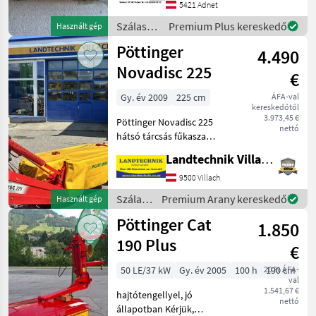
késdoboz Szálastakarmány
5421 Adnet
betakarítók Kasza
Szálastakarmány
Premium Plus kereskedő
Használt gép
betakarítók
Pöttinger
4.490
/
Pöttinger
Novadisc 225
€
Gy. év 2009
225 cm
ÁFA-val
kereskedőtől
3.973,45 €
Pöttinger Novadisc 225
nettó
hátsó tárcsás fűkasza
hidraulikus összecsukással,
Landtechnik Villach GmbH
gyors pengecsere-
rendszerrel,
9500 Villach
ütközésvédelemmel,
Szálastakarmány
Premium Arany kereskedő
Használt gép
hajtótengellyel, újszerű
betakarítók
Pöttinger Cat
állapotú gép, alig
1.850
/
Pöttinger
190 Plus
€
50 LE/37 kW
Gy. év 2005
100 h
20 % ÁFA-
190 cm
val
1.541,67 €
hajtótengellyel, jó
nettó
állapotban Kérjük,