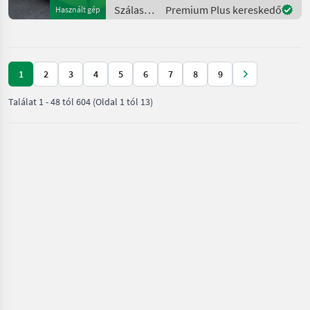
Scheibenmähwerk mit 7
Szálastakarmány
Premium Plus kereskedő
Használt gép
Scheiben - Wenig Gebraucht
betakarítók
-
/
Pöttinger
1
2
3
4
5
6
7
8
9
Találat
1
-
48
tól
604
(Oldal 1 tól 13)