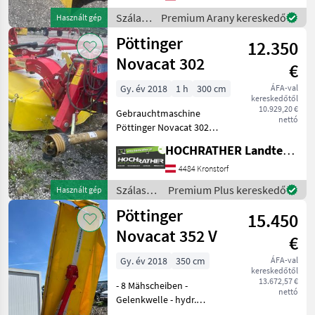
terheléscsökkentő
Szálastakarmány
Premium Arany kereskedő
Használt gép
rugókkal, állítható
betakarítók
Pöttinger
söprőtárcsákkal, lehajtható
12.350
/
ol
Pöttinger
Novacat 302
€
Gy. év 2018
1 h
300 cm
ÁFA-val
kereskedőtől
10.929,20 €
Gebrauchtmaschine
nettó
Pöttinger Novacat 302
(Standort Aschbach)
HOCHRATHER Landtechnik GmbH
Ausstattung: + Arbeitsbreite
300cm + Heck-
4484 Kronstorf
Scheibenmäher +
Szálastakarmány
Premium Plus kereskedő
Használt gép
Gelenkwelle 1 3/8" 6-teilig +
betakarítók
Pöttinger
Unte
15.450
/
Pöttinger
Novacat 352 V
€
Gy. év 2018
350 cm
ÁFA-val
kereskedőtől
13.672,57 €
- 8 Mähscheiben -
nettó
Gelenkwelle - hydr.
Unterlenkerwippe -