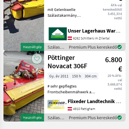
ÁFA-val
mit Gelenkwelle
kereskedőtől
3.451,33 €
Szálastakarmány
nettó
betakarítók Kasza
Unser Lagerhaus Warenhandelsges.m.b.H.
6262 Schlitters im Zillertal
Szálastakarmány
Premium Plus kereskedő
Használt gép
betakarítók
Pöttinger
6.800
/
Pöttinger
Novacat 306F
€
Gy. év 2011
150 h
304 cm
20 % ÁFA-
val
5.666,67 €
# sehr gepflegtes
nettó
Frontscheibenmähwerk aus
kleiner Landwirtschaft # mit
Flixeder Landtechnik GmbH
Zusatzschwadscheiben
zum Eingrasen # mit
4910 Pattigham
Gelenkwelle # mit
Szálastakarmány
Premium Plus kereskedő
Használt gép
Federentlastung
betakarítók
Frontkasza, Kasz