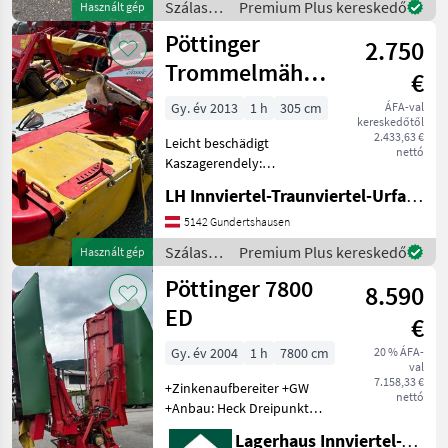
Szálastakarmány
Premium Plus kereskedő
Használt gép
Hochstellung +
betakarítók
Pöttinger
Gelenkwelle + Sch
2.750
/
Pöttinger
Trommelmähwerk
€
311
Gy. év 2013
1 h
305 cm
ÁFA-val
kereskedőtől
2.433,63 €
Leicht beschädigt
nettó
Kaszagerendely:
Cséplődob, Frontkasza,
LH Innviertel-Traunviertel-Urfahr eGen, Gundertshausen
Rendterelő lemez, :
Frontkasza
5142 Gundertshausen
Szálastakarmány
Szálastakarmány
Premium Plus kereskedő
Használt gép
betakarítók Kasza
betakarítók
Pöttinger 7800
8.590
/
Pöttinger
ED
€
Gy. év 2004
1 h
7800 cm
20 % ÁFA-
val
7.158,33 €
+Zinkenaufbereiter +GW
nettó
+Anbau: Heck Dreipunkt
+Anbaukategorie: Kat. 3
Lagerhaus Innviertel-Traunviertel-Urfahr eGen, Kirchdorf
+Gelenkwelle: mit