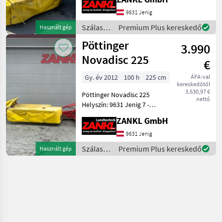
Tárcsás fűkasza - Rugós
terheléscsökkentés - Ékszíj-
9631 Jenig
meghajtás - mechanikus
Szálastakarmány
Premium Plus kereskedő
Használt gép
Ütközésvédelem
betakarítók
Pöttinger
3.990
/
Pöttinger
Novadisc 225
€
Gy. év 2012
100 h
225 cm
ÁFA-val
kereskedőtől
3.530,97 €
Pöttinger Novadisc 225
nettó
Helyszín: 9631 Jenig 7 -
Munka szélesség: 225 cm -
ZANKL GmbH
Tárcsás fűkasza - Rugós
terheléscsökkentés - Ékszíj-
9631 Jenig
meghajtás - mechanikus
Szálastakarmány
Premium Plus kereskedő
Használt gép
Ütközésvédelem
betakarítók
/
Pöttinger