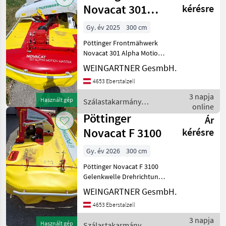
Pöttinger
Novacat 301
kérésre
Alpha Motion
Gy. év 2025
300 cm
Master
Pöttinger Frontmähwerk
Novacat 301 Alpha Motion
Master Gelenkwelle
WEINGARTNER GesmbH.
Drehrichtung aller
4653 Eberstalzell
Mähscheiben zur Mitte
Fördertrommel Standart
3 napja
Használt gép
Szálastakarmány
Verschleiskufen Prompt
online
betakarítók / Pöttinger
Verf
Pöttinger
Ár
Novacat F 3100
kérésre
Gy. év 2026
300 cm
Pöttinger Novacat F 3100
Gelenkwelle Drehrichtung
aller Mähscheiben zur Mitte
WEINGARTNER GesmbH.
Verschleißkufen Prompt
4653 Eberstalzell
Verfügbar NEUMASCHINE
Standort: Scharnstein kés
3 napja
Használt gép
Szálastakarmány