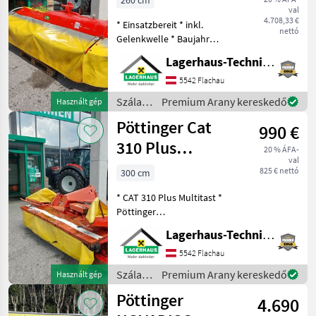
260 cm
val
4.708,33 €
* Einsatzbereit * inkl.
nettó
Gelenkwelle * Baujahr
unbekannt Wir bitten
Lagerhaus-Technik Flachau
telefonisch oder per Mail
Ihren Besuch
5542 Flachau
bekanntzugeben, um
Szálastakarmány
Premium Arany kereskedő
Használt gép
ausreichend Zeit für die
betakarítók
Pöttinger Cat
Beratung u
990 €
/
Pöttinger
310 Plus
20 % ÁFA-
val
Multitast
825 € nettó
300 cm
Frontmähwerk
* CAT 310 Plus Multitast *
Pöttinger
Trommelmähwerk mit
Lagerhaus-Technik Flachau
Multitast Anbaubock. * wird
als Defekt verkauft *
5542 Flachau
Baujahr unbekannt Wir
Szálastakarmány
Premium Arany kereskedő
Használt gép
bitten telefonisch oder per
betakarítók
Pöttinger
M
4.690
/