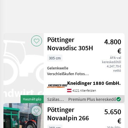
Pöttinger
4.800
Novasdisc 305H
€
305 cm
ÁFA-val
kereskedőtől
4.247,79 €
Gelenkwelle
nettó
Verschleißkufen Fotos
folgen Kaszagerendely:
Kneidinger 1880 GmbH.
Tárcsák, Bozótvágó, :
Bozótvágó
4121 Altenfelden
Szálastakarmány
Szálastakarmány
Premium Plus kereskedő
Használt gép
betakarítók Kasza
betakarítók
Pöttinger
5.650
/
Pöttinger
Novaalpin 266
€
20 % ÁFA-