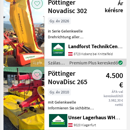
Pöttinger
unnötige Wartezeiten oder
Ár
/
Pöttinger
Novadisc 302
kérésre
Gy. év 2026
in Serie Gelenkwelle
Drehrichtung aller
Mähscheiben zur Mitte
Landforst TechnikCenter Knittelfeld
Anbaubock schmal
Unterlenkerbolzen KAT II
8723 Kobenz bei Knittelfeld
Antriebsdrehzahl 540
Szálastakarmány
Premium Plus kereskedő
Új gép
U/Min. Verschleißkufen
betakarítók
Pöttinger
Abstellposition h
4.500
/
Pöttinger
NovaDisc 265
€
Gy. év 2010
ÁFA-val
kereskedőtől
3.982,30 €
mit Gelenkwelle
nettó
Informieren Sie sichbitte
vor Fahrt-Antritt
Unser Lagerhaus WHG, Kärnten, Klagenfurt
telefonisch, ob die
von Ihnen angefragte
9020 Klagenfurt