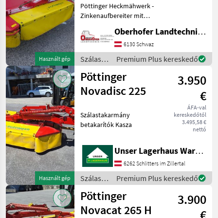
Pöttinger Heckmähwerk -
Zinkenaufbereiter mit
Plastikzinken -
Oberhofer Landtechnik GmbH
Schwadformbleche -
Breitverteiler - Hydraulische
6130 Schwaz
Rückklappung sowie
Szálastakarmány
Premium Plus kereskedő
Használt gép
seitliche Aufklappung
betakarítók
Pöttinger
möglich
3.950
/
Pöttinger
Novadisc 225
€
ÁFA-val
Szálastakarmány
kereskedőtől
3.495,58 €
betakarítók Kasza
nettó
Unser Lagerhaus Warenhandelsges.m.b.H.
6262 Schlitters im Zillertal
Szálastakarmány
Premium Plus kereskedő
Használt gép
betakarítók
Pöttinger
3.900
/
Pöttinger
Novacat 265 H
€