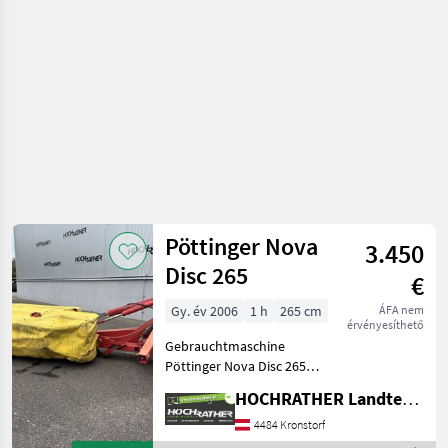
/
Pöttinger
Pöttinger Nova
3.450
Disc 265
€
Gy. év 2006
1 h
265 cm
ÁFA nem
érvényesíthető
Gebrauchtmaschine
Pöttinger Nova Disc 265
(Standort Aschbach -
HOCHRATHER Landtechnik GmbH
Kundenauftrag)
Ausstattung: + 3 Punkt
4484 Kronstorf
Anbaubock + hydraulische