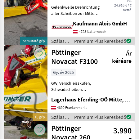
val
24.916,67 €
Gelenkwelle Drehrichtung
CAT
nettó
190
aller Scheiben zur Mitte
1000U/min Zapfwelle
Cat
Kaufmann Alois GmbH
Einzelaushebung mit BASIC
190
Plus
CONTROL Terminal
4723 Natternbach
Warntafel und Beleuchtung
Szálastakarmány
Premium Plus kereskedő
Cat
bemutató gép
Hochschnittkufen 20mm
270
betakarítók
Pöttinger
Ár
/
EURO
Pöttinger
Novacat F3100
kérésre
CAT
276
FRONT
Gy. év 2025
Euro
GW, Verschleisskufen,
Cat
Schwadscheiben
311
Classic
Kaszagerendely: Tárcsák,
Lagerhaus Eferding-OÖ Mitte, Frankenmarkt
Frontkasza, : Frontkasza
Eurocat
Szálastakarmány
4890 Frankenmarkt
275 H
betakarítók Kasza
Szálastakarmány
Premium Plus kereskedő
Új gép
Eurocat
276 F
betakarítók
Pöttinger
3.990
/
Eurocat
Pöttinger
Novacat 260
311