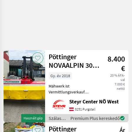
Pöttinger
8.400
NOVAALPIN 301
€
B
Gy. év 2018
20 % ÁFA-
val
Scheibenmäher
7.000 €
Mähwerk ist
nettó
Vermittlungsverkauf
inkl.13% MwSt. Bj. 2018 ,
Steyr Center NÖ West
hydr. Seitenschutzklappung
, öle wurden gewechselt .
3251 Purgstall
Anbau für Metrac 540 U/min
Szálastakarmány
Premium Plus kereskedő
Használt gép
rechtsdrehend
betakarítók
Pöttinger
Szálastakarm
Ár
/