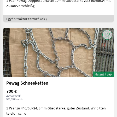
1 Paar Pewag Doppelspurkette 10mm Gliedstärke zu 540/65R34 mit
Zusatzverschleißg
Egyéb traktor tartozékok /
Használt gép
Pewag Schneeketten
700 €
20 % ÁFA-val
583,33 € nettó
1 Paar zu 440/65R24, 8mm Gliedstärke, guter Zustand. Wir bitten
telefonisch o