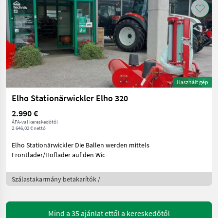
Használt gép
Elho Stationärwickler Elho 320
2.990 €
ÁFA-val kereskedőtől
2.646,02 € nettó
Elho Stationärwickler Die Ballen werden mittels
Frontlader/Hoflader auf den Wic
Szálastakarmány betakarítók /
Mind a 35 ajánlat ettől a kereskedőtől