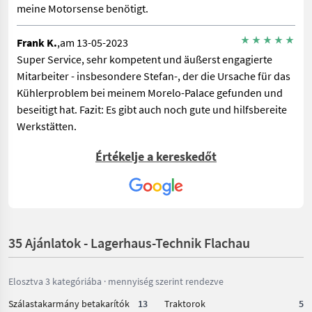
meine Motorsense benötigt.
Frank K.
,am 13-05-2023
Super Service, sehr kompetent und äußerst engagierte
Mitarbeiter - insbesondere Stefan-, der die Ursache für das
Kühlerproblem bei meinem Morelo-Palace gefunden und
beseitigt hat. Fazit: Es gibt auch noch gute und hilfsbereite
Werkstätten.
Értékelje a kereskedőt
Wolfgang P.
,am 20-11-2020
Sehr freundliche und kompetente Mitarbeiter. Hier wurde
uns bei einer defekten Bremse bei einen Anhänger perfekt
geholfen.
35 Ajánlatok - Lagerhaus-Technik Flachau
Robert K.
,am 05-04-2018
Super team schnell immer alles da was mann braucht
Elosztva 3 kategóriába · mennyiség szerint rendezve
Szálastakarmány betakarítók
13
Traktorok
5