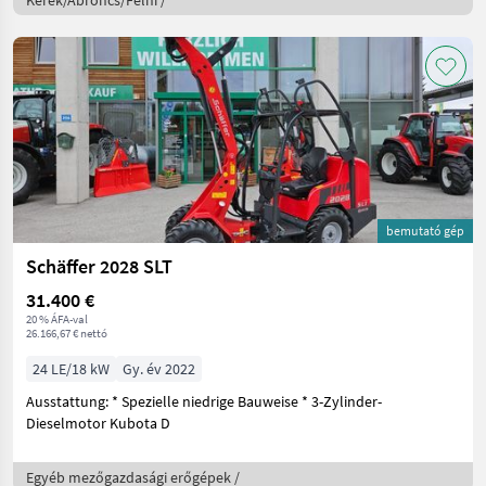
Kerék/Abroncs/Felni /
bemutató gép
Schäffer 2028 SLT
31.400 €
20 % ÁFA-val
26.166,67 € nettó
24 LE/18 kW
Gy. év 2022
Ausstattung: * Spezielle niedrige Bauweise * 3-Zylinder-
Dieselmotor Kubota D
Egyéb mezőgazdasági erőgépek /