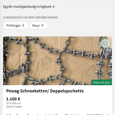
Egyéb mezőgazdasági erőgépek
4
A KERESKEDŐ LEGNÉPSZERŰBB MÁRKÁI
Pöttinger
Steyr
5
4
Használt gép
Pewag Schneeketten/ Doppelspurkette
1.100 €
20 % ÁFA-val
916,67 € nettó