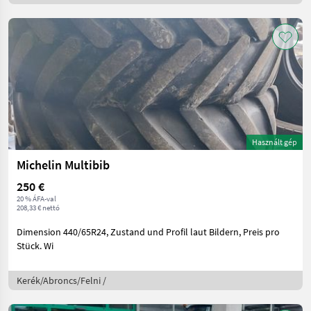
Használt gép
Michelin Multibib
250 €
20 % ÁFA-val
208,33 € nettó
Dimension 440/65R24, Zustand und Profil laut Bildern, Preis pro
Stück. Wi
Kerék/Abroncs/Felni /