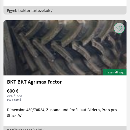
Egyéb traktor tartozékok /
Használt gép
BKT BKT Agrimax Factor
600 €
20 % ÁFA-val
500 € nettó
Dimension 480/70R34, Zustand und Profil laut Bildern, Preis pro
Stück. Wi