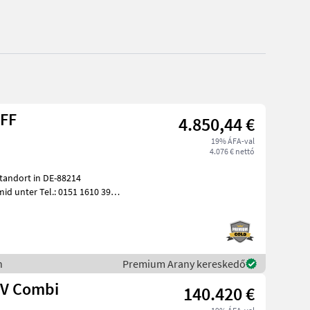
-FF
4.850,44 €
19% ÁFA-val
4.076 € nettó
tandort in DE-88214
id unter Tel.: 0151 1610 3978
D
n
Premium Arany kereskedő
0V Combi
140.420 €