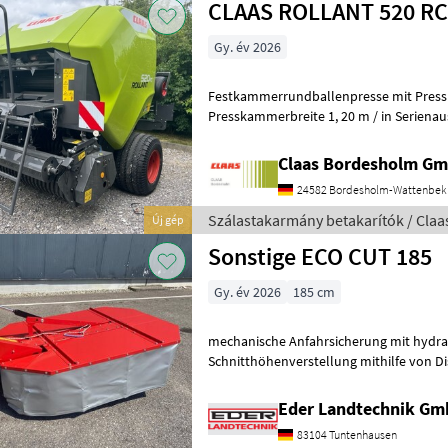
CLAAS ROLLANT 520 RC
Gy. év 2026
Festkammerrundballenpresse mit Pres
Presskammerbreite 1, 20 m / in Serienausrüstu
Claas Bordesholm G
24582 Bordesholm-Wattenbek
Szálastakarmány betakarítók / Claa
Új gép
Sonstige ECO CUT 185
Gy. év 2026
185 cm
mechanische Anfahrsicherung mit hydr
Schnitthöhenverstellung mithilfe von Di
Schlüssel für Messerschnellwechsel A
Eder Landtechnik G
83104 Tuntenhausen