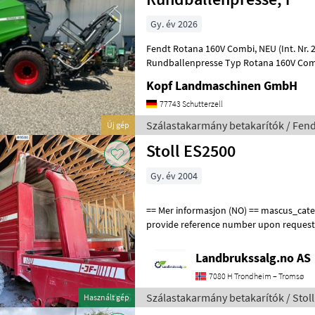
Gy. év 2026
Fendt Rotana 160V Combi, NEU (Int. Nr. 20391) NEUE Fendt
Rundballenpresse Typ Rotana 160V Com
Netz- und Folienbindung, integrierte Wi
Kopf Landmaschinen GmbH
77743 Schutterzell
Szálastakarmány betakarítók / Fend
Új gép
Stoll ES2500
Gy. év 2004
== Mer informasjon (NO) == mascus_category: otherharvesters Please
provide reference number upon request
en.landbrukssalg.no/9506 for more imag
Landbrukssalg.no AS
7080 H Trondheim – Tromsø
Szálastakarmány betakarítók / Stoll
Használt gép