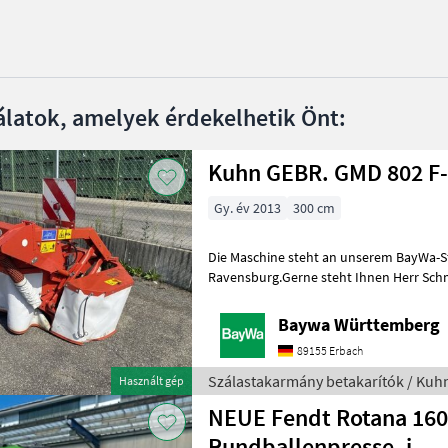
álatok, amelyek érdekelhetik Önt:
Kuhn GEBR. GMD 802 F
Gy. év 2013
300 cm
Die Maschine steht an unserem BayWa-S
Ravensburg.Gerne steht Ihnen Herr Schm
für Ihre Anfrage zur Verfügung!Kuhn GM
Baywa Württemberg
89155 Erbach
Szálastakarmány betakarítók / Kuh
Használt gép
NEUE Fendt Rotana 16
Rundballenpresse, i