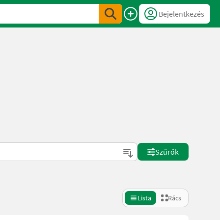
Bejelentkezés
Szűrők
Lista
Rács