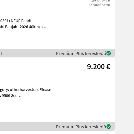
19% ÁFA-val
118.000 € nettó
bi Baujahr 2026 40km/h
ckelein
t
Premium Plus kereskedő
9.200 €
: 9506 See
es Specif
Premium Plus kereskedő