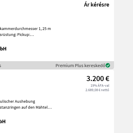
Ár kérésre
skammerdurchmesser 1, 25 m
ng: Pickup:
Aufnahmebreite 2, 10 m / 4 Zinkenreihen, kurvenb
mbH
s
Premium Plus kereskedő
3.200 €
19% ÁFA-val
2.689,08 € nettó
aulischer Aushebung
stanzringen auf den Mähteller
rbe
mbH