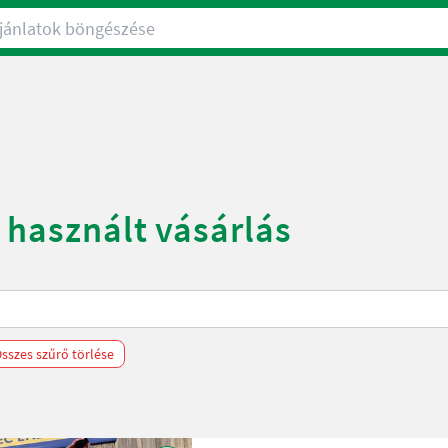
nlatok böngészése
 használt vásárlás
sszes szűrő törlése