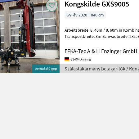
Kongskilde GXS9005
Gy. év 2020
840 cm
Arbeitsbreite: 8, 40m / 8, 60m in Komb
Transportbreite: 3m Schwadbreite: 2x2,
Scheiben/Messer: 16/32 Schlepper mi
EFKA-Tec A & H Enzinger GmbH
83404 Ainring
Szálastakarmány betakarítók / Kon
bemutató gép