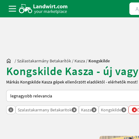
Ajá
/
Szálastakarmány Betakarítók
/
Kasza
/
Kongskilde
Kongskilde Kasza - új vagy
Márkás Kongskilde Kasza gépek ellenőrzött eladóktól - elérhetők most!
Így van sorba rendezve a Landwirt.com-on
x
x
x
x
x
Szalastakarmany Betakaritok
Kasza
Kongskilde
Ö