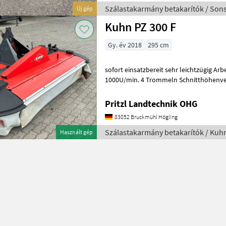
Szálastakarmány betakarítók / Sons
Új gép
Kuhn PZ 300 F
Gy. év 2018
295 cm
sofort einsatzbereit sehr leichtzügig Arb
1000U/min. 4 Trommeln Schnitthöhenver
Entlastung Gelenkwelle Frontkasza,
Pritzl Landtechnik OHG
83052 Bruckmühl Högling
Szálastakarmány betakarítók / Kuh
Használt gép