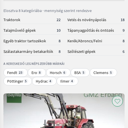
Elosztva 8 kategóriába · mennyiség szerint rendezve
Traktorok
22
Vetés és növényápolás
18
Talajművelő gépek
10
Tápanyagpótlás és öntözés
9
Egyéb traktor tartozékok
8
Kerék/Abroncs/Felni
8
Szálastakarmány betakarítók
8
Szőlészeti gépek
6
A KERESKEDŐ LEGNÉPSZERŰBB MÁRKÁI
Fendt
Ero
Horsch
BSA
Clemens
23
8
6
5
5
Pöttinger
Hydrac
Ilmer
5
4
4