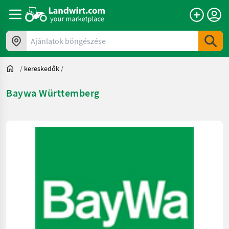
Ajánlatok böngészése
/
kereskedők
/
Baywa Württemberg