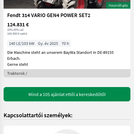
Használt gép
Fendt 314 VARIO GEN4 POWER SET2
124.831 €
19% ÁFA-val
104.900 € nettó
140 LE/103 kW
Gy. év 2025
70 h
Die Maschine steht an unserem BayWa Standort in DE-89155
Erbach.
Gerne steht
Traktorok /
Mind a 105 ajánlat ettől a kereskedőtől
Kapcsolattartói személyek: