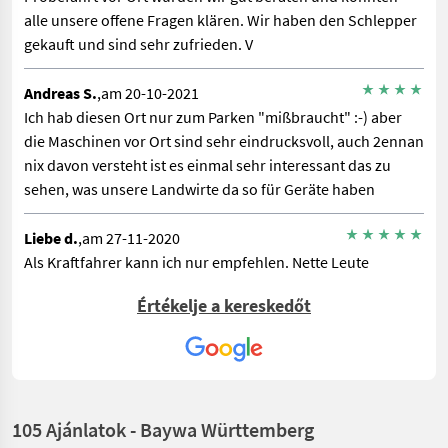
alle unsere offene Fragen klären. Wir haben den Schlepper
gekauft und sind sehr zufrieden. V
Andreas S.
,am 20-10-2021
Ich hab diesen Ort nur zum Parken "mißbraucht" :-) aber
die Maschinen vor Ort sind sehr eindrucksvoll, auch 2ennan
nix davon versteht ist es einmal sehr interessant das zu
sehen, was unsere Landwirte da so für Geräte haben
Liebe d.
,am 27-11-2020
Als Kraftfahrer kann ich nur empfehlen. Nette Leute
schneller und sicherer abladen
Értékelje a kereskedőt
Oliver T.
,am 04-09-2019
Immer noch ein Geheimtipp für italienische Küche
105 Ajánlatok - Baywa Württemberg