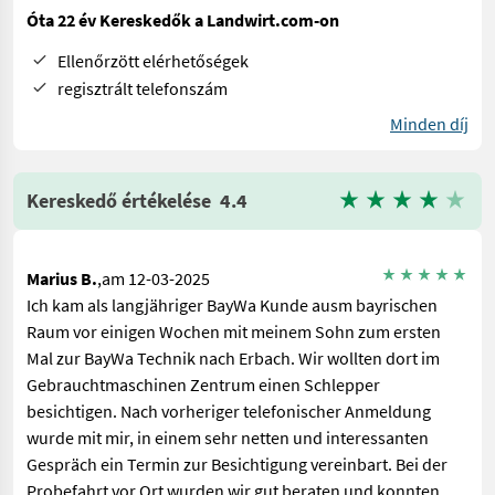
Óta 22 év Kereskedők a Landwirt.com-on
Ellenőrzött elérhetőségek
regisztrált telefonszám
Minden díj
Kereskedő értékelése
4.4
Marius B.
,am 12-03-2025
Ich kam als langjähriger BayWa Kunde ausm bayrischen
Raum vor einigen Wochen mit meinem Sohn zum ersten
Mal zur BayWa Technik nach Erbach. Wir wollten dort im
Gebrauchtmaschinen Zentrum einen Schlepper
besichtigen. Nach vorheriger telefonischer Anmeldung
wurde mit mir, in einem sehr netten und interessanten
Gespräch ein Termin zur Besichtigung vereinbart. Bei der
Probefahrt vor Ort wurden wir gut beraten und konnten