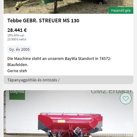
Használt gép
Tebbe GEBR. STREUER MS 130
28.441 €
19% ÁFA-val
23.900 € nettó
Gy. év 2005
Die Maschine steht an unserem BayWa Standort in 74572-
Blaufelden.
Gerne steh
Tápanyagpótlás és öntözés /