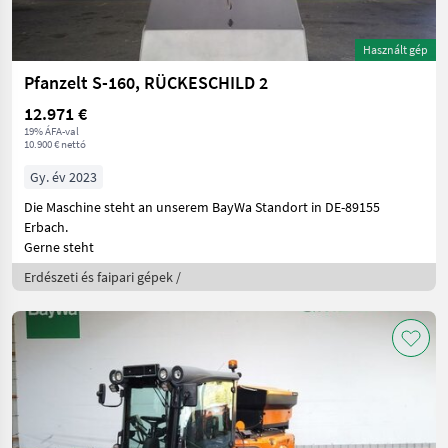
Használt gép
Pfanzelt S-160, RÜCKESCHILD 2
12.971 €
19% ÁFA-val
10.900 € nettó
Gy. év 2023
Die Maschine steht an unserem BayWa Standort in DE-89155
Erbach.
Gerne steht
Erdészeti és faipari gépek /