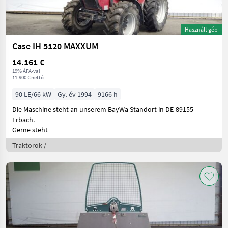
Használt gép
Case IH 5120 MAXXUM
14.161 €
19% ÁFA-val
11.900 € nettó
90 LE/66 kW
Gy. év 1994
9166 h
Die Maschine steht an unserem BayWa Standort in DE-89155
Erbach.
Gerne steht
Traktorok /