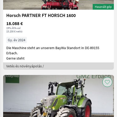
Használt gép
Horsch PARTNER FT HORSCH 1600
18.088 €
19% ÁFA-val
15.200 € nettó
Gy. év 2024
Die Maschine steht an unserem BayWa Standort in DE-89155
Erbach.
Gerne steht
Vetés és növényápolás /