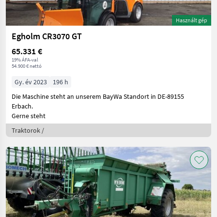
Használt gép
Egholm CR3070 GT
65.331 €
19% ÁFA-val
54.900 € nettó
Gy. év 2023
196 h
Die Maschine steht an unserem BayWa Standort in DE-89155
Erbach.
Gerne steht
Traktorok /