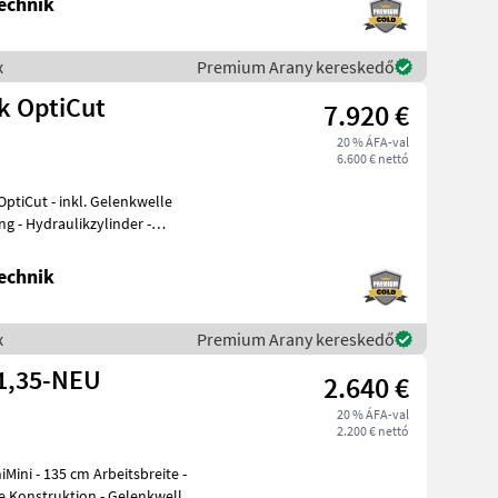
echnik
x
Premium Arany kereskedő
k OptiCut
7.920 €
20 % ÁFA-val
6.600 € nettó
elenkwelle
ng - Hydraulikzylinder -
echnik
x
Premium Arany kereskedő
-1,35-NEU
2.640 €
20 % ÁFA-val
2.200 € nettó
ini - 135 cm Arbeitsbreite -
e Konstruktion - Gelenkwelle