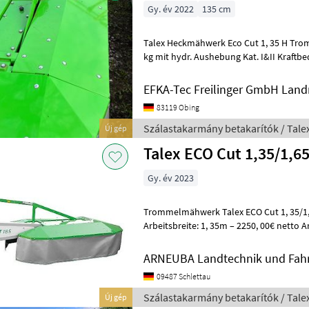
Gy. év 2022
135 cm
Talex Heckmähwerk Eco Cut 1, 35 H Tr
kg mit hydr. Aushebung Kat. I&II Kraftbed
EFKA-Tec Freilinger GmbH Lan
83119 Obing
Szálastakarmány betakarítók / Tale
Új gép
Talex ECO Cut 1,35/1,6
Gy. év 2023
Trommelmähwerk Talex ECO Cut 1, 35/1, 
Arbeitsbreite: 1, 35m – 2250, 00€ netto A
00€ netto Arbeitsbreite: 1, 85m – 2
ARNEUBA Landtechnik und Fahr
09487 Schlettau
Szálastakarmány betakarítók / Tale
Új gép