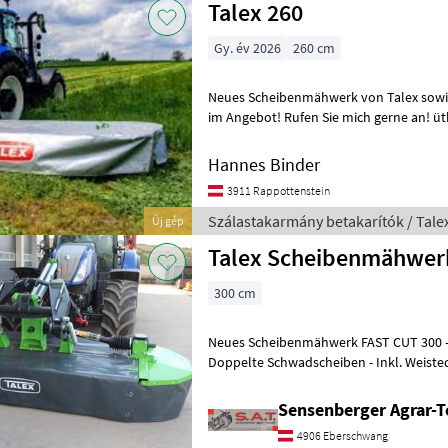
Talex 260
Gy. év 2026
260 cm
Neues Scheibenmähwerk von Talex sowie
im Angebot! Rufen Sie mich gerne an! ütközésvédelem,
tehermentesítő rugók, kés gyorskioldója
Hannes Binder
3911 Rappottenstein
Szálastakarmány betakarítók / Tale
Új gép
Talex Scheibenmähwer
300 cm
Neues Scheibenmähwerk FAST CUT 300 - A
Doppelte Schwadscheiben - Inkl. Weiste
Ausführung für beste Bodenanpassung -
Sensenberger Agrar-T
4906 Eberschwang