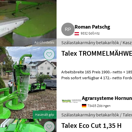
Roman Patschg
9832 Gößnitz
Szálastakarmány betakarítók / Kasz
Apróhirdetés
Talex TROMMELMÄHW
Arbeitsbreite 165 Preis 1900.- netto + 185 Preis auf Anfrage und 205 cm
Preis sofort verfügbar 4 172.- netto For
Zwischenverkauf Vorbehalten
Agrarsysteme Hornun
73485 Zöbingen
Szálastakarmány betakarítók / Tale
Használt gép
Talex Eco Cut 1,35 H