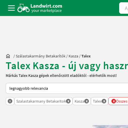
Ajá
/
Szálastakarmány Betakarítók
/
Kasza
/
Talex
Talex Kasza - új vagy hasz
Márkás Talex Kasza gépek ellenőrzött eladóktól - elérhetők most!
Így van sorba rendezve a Landwirt.com-on
x
x
x
x
x
Szalastakarmany Betakaritok
Kasza
Talex
Összes