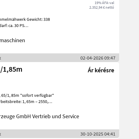
19% ÁFA-val
2.352,94 € nettó
ommelmähwerk Gewicht: 338
arf: ca. 30 PS
Kaszagerendely: Cséplődob, Bozótvágó, : Bozó
dmaschinen
x
02-04-2026 09:47
5/1,85m
Ár kérésre
65/1, 85m *sofort verfügbar*
rbeitsbreite: 1, 65m – 2550,
zeuge GmbH Vertrieb und Service
x
30-10-2025 04:41