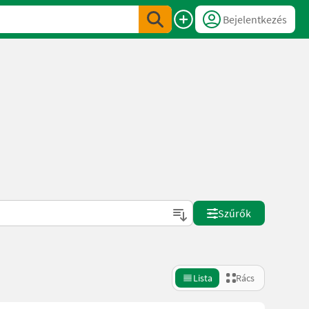
Bejelentkezés
Szűrők
Lista
Rács