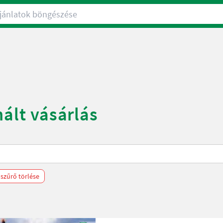
nlatok böngészése
nált vásárlás
 szűrő törlése