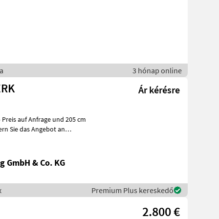
a
3 hónap online
ERK
Ár kérésre
dern Sie das Angebot an
g GmbH & Co. KG
x
Premium Plus kereskedő
2.800 €