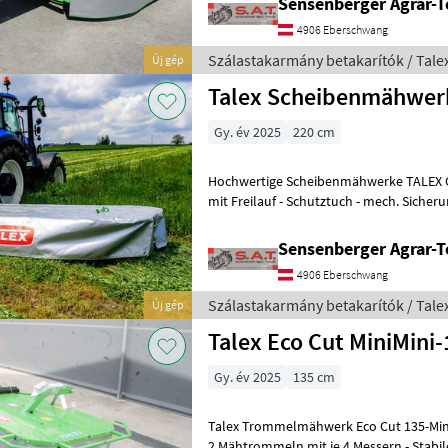
Sensenberger Agrar-T
4906 Eberschwang
Szálastakarmány betakarítók / Tale
Új gép
Talex Scheibenmähwer
Gy. év 2025
220 cm
Hochwertige Scheibenmähwerke TALEX OptiCut - inkl. G
mit Freilauf - Schutztuch - mech. Sicheru
verstellbarer Stützfuß - Tra
Sensenberger Agrar-T
4906 Eberschwang
Szálastakarmány betakarítók / Tale
Új gép
Talex Eco Cut MiniMini
Gy. év 2025
135 cm
Talex Trommelmähwerk Eco Cut 135-MiniM
2 Mähtrommeln mit je 4 Messern - Stabil