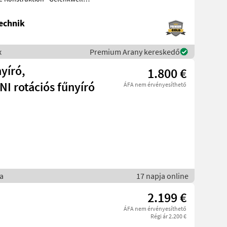
echnik
x
Premium Arany kereskedő
yíró,
1.800 €
NI rotációs fűnyíró
ÁFA nem érvényesíthető
a
17 napja online
2.199 €
ÁFA nem érvényesíthető
Régi ár 2.200 €