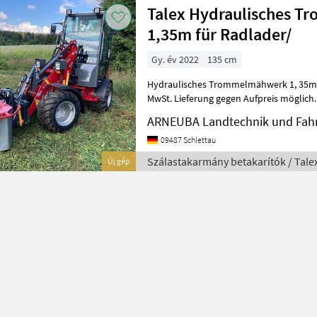
Talex Hydraulisches 
1,35m für Radlader/
Gy. év 2022
135 cm
Hydraulisches Trommelmähwerk 1, 35m Preis: 3500, 00€ netto zzgl
MwSt. Lieferung gegen Aufpreis möglich. EURO- oder Weideman
Aufnahme verfügbar. Andere Hersteller 
ARNEUBA Landtechnik und Fahr
09487 Schlettau
Szálastakarmány betakarítók / Tale
Új gép