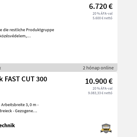
6.720 €
20 % ÁFA-val
5.600 € nettó
 die restliche Produktgruppe
, parkoló
x
2 hónap online
k FAST CUT 300
10.900 €
20 % ÁFA-val
9.083,33 € nettó
rbeitsbreite 3, 0 m -
dreieck - Gezogene
 Leicht
echnik