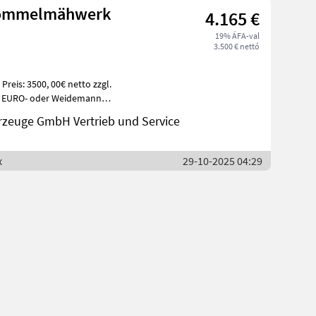
Trommelmähwerk
4.165 €
19% ÁFA-val
3.500 € nettó
.
n
a
zeuge GmbH Vertrieb und Service
x
29-10-2025 04:29