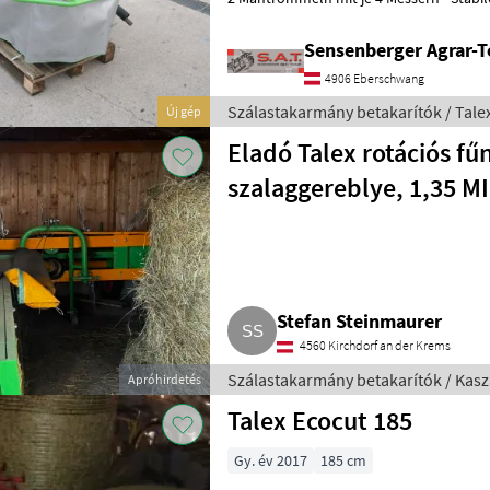
- Anbau Kat 1 und 2 - Ge
Sensenberger Agrar-T
4906 Eberschwang
Szálastakarmány betakarítók / Tale
Új gép
Eladó Talex rotációs fűn
szalaggereblye, 1,35 MI
Stefan Steinmaurer
4560 Kirchdorf an der Krems
Szálastakarmány betakarítók / Kasz
Apróhirdetés
Talex Ecocut 185
Gy. év 2017
185 cm