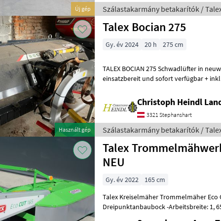
Szálastakarmány betakarítók / Tale
Új gép
Talex Bocian 275
Gy. év 2024
20 h
275 cm
TALEX BOCIAN 275 Schwadlüfter in neuw
einsatzbereit und sofort verfügbar + inkl. Gelenkwelle + seitlich
schwenkbar + Beleuchtung + Tast
Christoph Heindl Lan
3321 Stephanshart
Szálastakarmány betakarítók / Tale
Használt gép
Talex Trommelmähwerk
NEU
Gy. év 2022
165 cm
Talex Kreiselmäher Trommelmäher Eco C
Dreipunktanbaubock -Arbeitsbreite: 1, 65 m -Kraftbedarf: 50 PS -
Messeranzahl: 6 -Zapfwellendrehzahl: 5