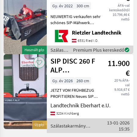
Alp
Gy. év 2022
300 cm
ÁFA-val
kereskedőtől
10.796,46 €
NEUWERTIG verkaufen sehr
nettó
schönes SIP-Mähwerk
Inklusive
Rietzler Landtechnik
Entlastungsfedern und
Schwadformer 1000 U/min
6531 Ried I.O.
rechts Gelenkwelle
Szálastakarmány
Premium Plus kereskedő
Használt gép
Verschleißkufen
betakarítók
SIP DISC 260 F
Fördertrommel Gerne u
11.900
/ SIP
ALP
€
Frontmähwerk
Gy. év 2026
260 cm
20 % ÁFA-
val
9.916,67 €
JETZT VOM FRÜHBEZUG
nettó
PROFITIEREN Neues SIP
Frontmähwerk DISC 260 F
Landtechnik Eberhart e.U.
ALP (1000 oder 540 U/min)
3204 Kirchberg
inkl. Gelenkwelle LANG
Walterscheid für AEBI oder
13-01-2026
Új gép
Szálastakarmány
REFORM Arbeitsb
15:35
betakarítók / SIP