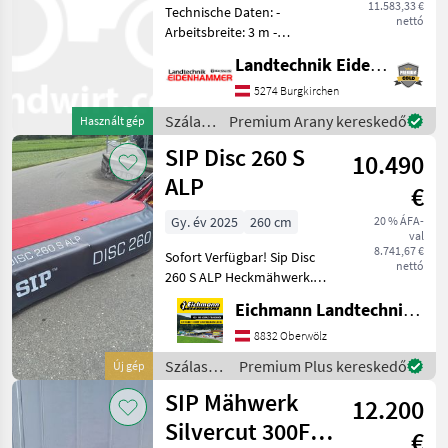
11.583,33 €
Technische Daten: -
nettó
Arbeitsbreite: 3 m -
Mähscheibenanzahl: 7 -
Landtechnik Eidenhammer GmbH
Messeranzahl: 14 -
Scheibendrehrichtung: zur
5274 Burgkirchen
Mitte - Gewicht: 495 kg -
Szálastakarmány
Premium Arany kereskedő
Használt gép
Erforderliche Traktorlei
betakarítók
SIP Disc 260 S
10.490
/ SIP
ALP
€
Gy. év 2025
260 cm
20 % ÁFA-
val
8.741,67 €
Sofort Verfügbar! Sip Disc
nettó
260 S ALP Heckmähwerk.
Ausstattung & Details: -
Eichmann Landtechnik GmbH
Schwenkbare 3-Punkt-
Aufhängung Kat. I&II - 3 -
8832 Oberwölz
Keilriemenantrieb -
Szálastakarmány
Premium Plus kereskedő
Új gép
Entlastung mecha
betakarítók
SIP Mähwerk
12.200
/ SIP
Silvercut 300F
€