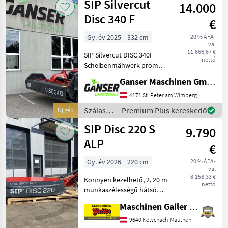
SIP Silvercut
14.000
/ SIP
Disc 340 F
€
Gy. év 2025
332 cm
20 % ÁFA-
val
11.666,67 €
SIP Silvercut DISC 340F
nettó
Scheibenmähwerk prompt
Verfügbar! *Gewicht nur
Ganser Maschinen GmbH
681.5 kg mit S-Flow 863 kg
*Mähscheibenanzahl: 8
4171 St. Peter am Wimberg
*Schwadbreite: 1.6-2.6 m
Szálastakarmány
Premium Plus kereskedő
Új gép
Kaszagerendely
betakarítók
SIP Disc 220 S
9.790
/ SIP
ALP
€
Gy. év 2026
220 cm
20 % ÁFA-
val
8.158,33 €
Könnyen kezelhető, 2, 20 m
nettó
munkaszélességű hátsó
fűnyíró,
Maschinen Gailer GmbH
alapfelszereltségben a
következőkkel: - 1/2.
9640 Kötschach-Mauthen