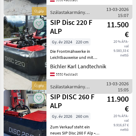
Schwerpunkt sorgen für
sicheres Arbeiten und
13-03-2026
Új gép
Szálastakarmány
hervorragende Sicht in
15:07
betakarítók / SIP
steilem Gel
SIP Disc 220 F
11.500
ALP
€
Gy. év 2024
220 cm
20 % ÁFA-
val
9.583,33 €
Die Frontmähwerke in
nettó
Leichtbauweise und mit
einem möglichst nahe am
Bichler Karl Landtechnik
Traktor liegenden
5550 Radstadt
Schwerpunkt sorgen für
sicheres Arbeiten und
13-03-2026
Új gép
Szálastakarmány
hervorragende Sicht in
15:05
betakarítók / SIP
steilem Gel
SIP DISC 260 F
11.900
ALP
€
Gy. év 2026
260 cm
20 % ÁFA-
val
9.916,67 €
Zum Verkauf steht ein
nettó
neues SIP Disc 260 F Alp •