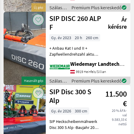
Mähklingen ✅40-70 mm
Szálastakarmány
Premium Plus kereskedő
Új gép
Schnitthöhe möglich ✅1,
betakarítók
SIP DISC 260 ALP
20-2, 20m Sc
Ár
/ SIP
F
kérésre
Gy. év 2023
20 h
260 cm
+ Anbau Kat I und II +
Zapfwellendrehzahl aktuell
passend zu Carraro 540
Wiedemayr Landtechnik GmbH
1/min + Federschutz
Anfahrsicherung +
9919 Heinfels/Sillian
Klingenschnellwechsler +
Szálastakarmány
Premium Plus kereskedő
Használt gép
hochklappbare Steinschutz
betakarítók
SIP Disc 300 S
11.500
/ SIP
Alp
€
Gy. év 2026
300 cm
20 % ÁFA-
val
9.583,33 €
SIP Heckscheibenmähwerk
nettó
Disc 300 S Alp -Baujahr 2026
-Klingenschnellwechsel -7