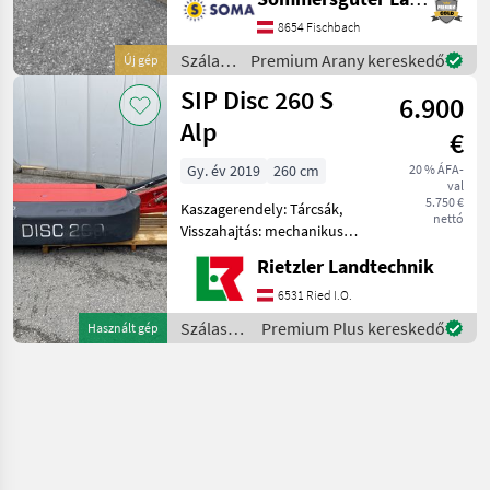
Alpinversion, nur 590 kg -
Anbau Kat I und II -7
8654 Fischbach
Mähscheiben -hydr.
Szálastakarmány
Premium Arany kereskedő
Új gép
Klappung, Entlastung per
betakarítók
SIP Disc 260 S
Feder
6.900
/ SIP
Alp
€
Gy. év 2019
260 cm
20 % ÁFA-
val
5.750 €
Kaszagerendely: Tárcsák,
nettó
Visszahajtás: mechanikus
visszahajtás, Bozótvágó,
Rietzler Landtechnik
kés gyorskioldója, külső
védőburkolat,
6531 Ried I.O.
ütközésvédelem, késdoboz,
Szálastakarmány
Premium Plus kereskedő
Használt gép
mechanikus / hidraulikus
betakarítók
kaszage
/ SIP