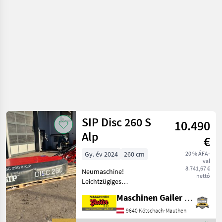
SIP Disc 260 S
10.490
Alp
€
Gy. év 2024
260 cm
20 % ÁFA-
val
8.741,67 €
Neumaschine!
nettó
Leichtzügiges
Heckmähwerk mit 2, 60m
Maschinen Gailer GmbH
Arbeitsbreite in
serienmäßiger Ausstattung
9640 Kötschach-Mauthen
mit: - Heckanbau Kat. 1/2 -