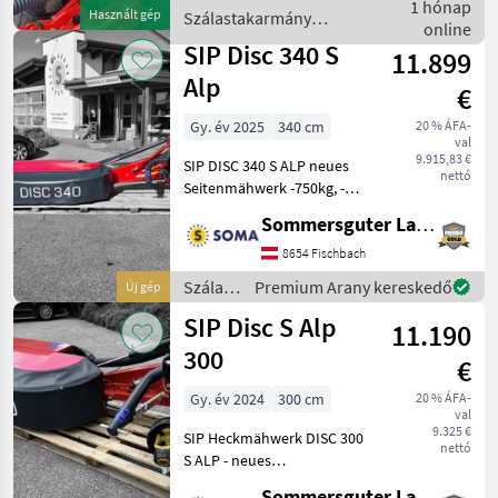
Visszahajtás: mechanikus
1 hónap
Használt gép
Szálastakarmány
visszahajtás, Bozótvágó, :
online
betakarítók / SIP
Bozótvágó Szá
SIP Disc 340 S
11.899
Alp
€
Gy. év 2025
340 cm
20 % ÁFA-
val
9.915,83 €
SIP DISC 340 S ALP neues
nettó
Seitenmähwerk -750kg, -
leichtzügig und ideal für
Sommersguter Landmaschinen GmbH
Hanglagen -Anbau Kat I
und II -8 Mähscheiben -
8654 Fischbach
Zapfwellendrehzahl 540
Szálastakarmány
Premium Arany kereskedő
Új gép
U/min -Überl
betakarítók
SIP Disc S Alp
11.190
/ SIP
300
€
Gy. év 2024
300 cm
20 % ÁFA-
val
9.325 €
SIP Heckmähwerk DISC 300
nettó
S ALP - neues
Heckmähwerk -leichte
Sommersguter Landmaschinen GmbH