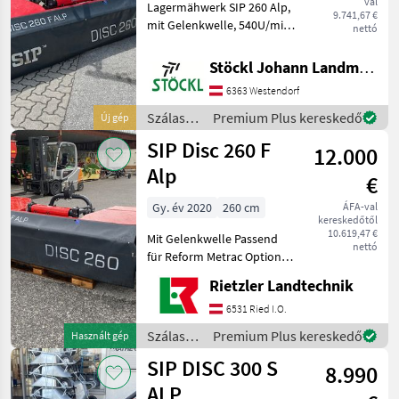
val
Lagermähwerk SIP 260 Alp,
220
9.741,67 €
S
mit Gelenkwelle, 540U/min
nettó
ALP
Szálastakarmány
betakarítók Kasza
DISC
Stöckl Johann Landmaschinen GesmbH & Co KG
260
6363 Westendorf
F
ALP
Szálastakarmány
Premium Plus kereskedő
Új gép
Disc
betakarítók
SIP Disc 260 F
260
12.000
/ SIP
S
Alp
ALP
€
DISC
Gy. év 2020
260 cm
ÁFA-val
300
kereskedőtől
F
10.619,47 €
Mit Gelenkwelle Passend
Alp
nettó
für Reform Metrac Option
DISC
Aebi Metrac
Rietzler Landtechnik
300
Kaszagerendely: Tárcsák,
S
Frontkasza, lengő konzol,
6531 Ried I.O.
Alp
kés gyorskioldója,
Szálastakarmány
Premium Plus kereskedő
Használt gép
Disc
ütközésvédelem, késdoboz,
betakarítók
300F
SIP DISC 300 S
: Frontkasz
8.990
Alp
/ SIP
ALP
Silver