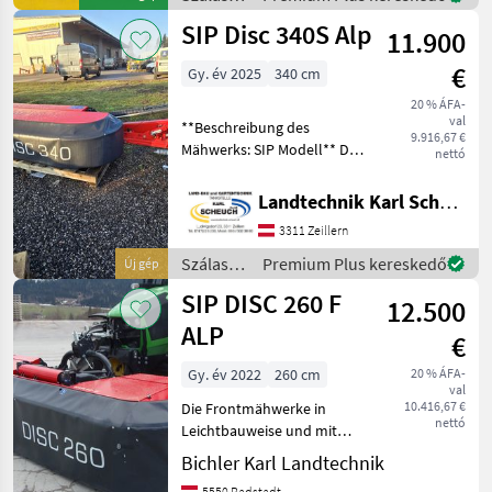
hidraulikus visszabillentés,
betakarítók
SIP Disc 340S Alp
Bozótv
11.900
/ SIP
€
Gy. év 2025
340 cm
20 % ÁFA-
val
**Beschreibung des
9.916,67 €
Mähwerks: SIP Modell** Das
nettó
Mähwerk der
renommierten Marke SIP,
Landtechnik Karl Scheuch
Modell 2025, besticht durch
3311 Zeillern
seine erstklassige
Ausstattung und ist ideal
Szálastakarmány
Premium Plus kereskedő
Új gép
für lan
betakarítók
SIP DISC 260 F
12.500
/ SIP
ALP
€
Gy. év 2022
260 cm
20 % ÁFA-
val
10.416,67 €
Die Frontmähwerke in
nettó
Leichtbauweise und mit
einem möglichst nahe am
Bichler Karl Landtechnik
Traktor liegenden
5550 Radstadt