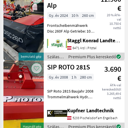
Alp
€
Gy. év 2024
10 h
260 cm
20 % ÁFA-
val
10.750 €
Frontscheibenmähwerk
nettó
Disc 260F Alp Getriebe: 1000
U/min links 6 Mähscheiben
Staggl Konrad Landtechnik Oberland
Klingengröße: 110x48x4mm
Mähbreite: 2, 6m
6471 Arzl i.Pitztal
Mähscheibendrehzahl: 3185
Szálastakarmány
Premium Plus kereskedő
bemutató gép
U/min Transport
betakarítók
SIP ROTO 281S
3.690
/ SIP
€
Gy. év 2008
1 h
280 cm
ÁFA-val
kereskedőtől
SIP Roto 281S Baujahr 2008
3.265,49 €
Trommelmähwerk Hydr.
nettó
Hoch- und
Rückschwenkung
Kupfner Landtechnik
Gelenkwelle
5233 Pischelsdorf am Engelbach
Kaszagerendely:
Cséplődob, Visszahajtás:
Szálastakarmány
Premium Plus kereskedő
Használt gép