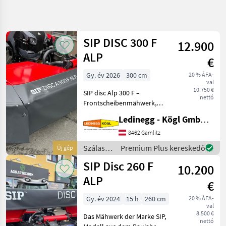
Keresés
pontosítása
SIP DISC 300 F
12.900
Kategória
Ország
Szűrők
4
ALP
€
Gy. év 2026
300 cm
20 % ÁFA-
95 eredmény
AKTUÁLIS
Visszaállítás
val
ÚTVONAL
megjelenítése
10.750 €
SIP disc Alp 300 F –
nettó
Mezőgazdasági
Frontscheibenmähwerk,
gépek/eszközök
300 cm Arbeitsbreite,
Ledinegg - Kögl GmbH - Obst- und Weinbautechnik
Szalastakarmany
Baujahr 2026 Beschreibung:
Betakaritok
Das SIP disc Alp 300 F ist ein
8462 Gamlitz
robustes und leichtes
Kasza
Szálastakarmány
Premium Plus kereskedő
Új gép
Frontscheibenmäh
betakarítók
Sip
SIP Disc 260 F
10.200
/ SIP
ALP
KATEGÓRIA
€
KIVÁLASZTÁSA
Gy. év 2024
15 h
260 cm
20 % ÁFA-
val
SIP
8.500 €
Das Mähwerk der Marke SIP,
nettó