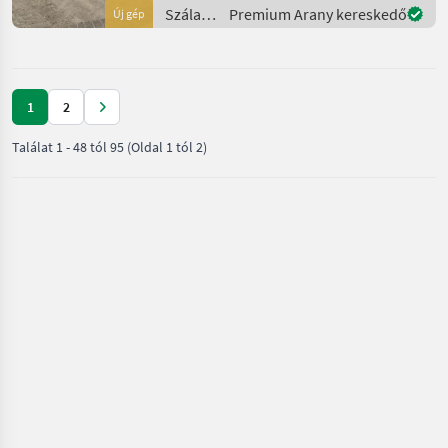
kategóriás hátsó felszerelés
Szálastakarmány
Premium Arany kereskedő
Új gép
- A rögzítőkeret állítási
betakarítók
lehetős
/ SIP
1
2
Találat
1
-
48
tól
95
(Oldal 1 tól 2)