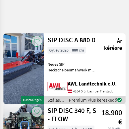
SIP DISC A 880 D
Ár
kérésre
Gy. év 2026
880 cm
Neues SIP
Heckscheibenmähwerk mit
880cm Schnittbreite,
geringer Leistungsbedarf,
AWL Landtechnik e.U.
geringes Eigengewicht,
4264 Grünbach bei Freistadt
perfektes Mähbild, perfekte
Bodenanpassung, robuste
Szálastakarmány
Premium Plus kereskedő
Használt gép
Bauweise.
betakarítók
SIP DISC 340 F, S
18.900
/ SIP
- FLOW
€
20 % ÁFA-