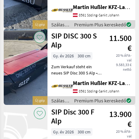
Lagergerät • 6 Mähscheiben
Martin Hußler KFZ-Landtechnik
• 12 Messer • Gewicht: 460
kg • 3-Punkt Anbaubock
8561 Söding-Sankt Johann
Kat. I und II •
Szálastakarmány
Premium Plus kereskedő
Új gép
Anfahrsicherung
betakarítók
SIP DISC 300 S
11.500
/ SIP
Alp
€
Gy. év 2026
300 cm
20 % ÁFA-
val
9.583,33 €
Zum Verkauf steht ein
nettó
neues SIP Disc 300 S Alp •
Lagergerät • 4-
Martin Hußler KFZ-Landtechnik
Keilriemenantrieb •
mechanische Entlastung •
8561 Söding-Sankt Johann
Erforderlicher Anschluss: 1x
Szálastakarmány
Premium Plus kereskedő
Új gép
Einfachwirkend • DDS
betakarítók
SIP Disc 300 F
13.900
/ SIP
Alp
€
Gy. év 2026
300 cm
20 % ÁFA-
val