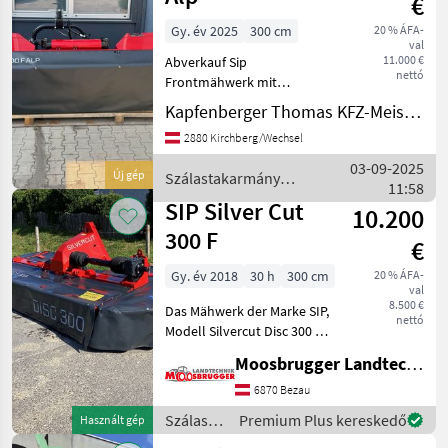
€
Gy. év 2025
300 cm
20 % ÁFA-
val
11.000 €
Abverkauf Sip
nettó
Frontmähwerk mit
hydraulischem
Kapfenberger Thomas KFZ-Meisterbetrieb
Seitenverschub und
2880 Kirchberg/Wechsel
Klingenschnellwechsler
Kaszagerendely: Tárcsák,
03-09-2025
Új gép
Szálastakarmány
Visszahajtás: mechanikus
11:58
betakarítók / SIP
visszahajtás, Frontkasza,
SIP Silver Cut
10.200
Vágás
300 F
€
Gy. év 2018
30 h
300 cm
20 % ÁFA-
val
8.500 €
Das Mähwerk der Marke SIP,
nettó
Modell Silvercut Disc 300 F
Alp, Baujahr 2018, stellt ein
Moosbrugger Landtechnik GmbH
leistungsstarkes und
äußerst zuverlässiges
6870 Bezau
Frontmähwerk dar. Mit nur
Szálastakarmány
Premium Plus kereskedő
Használt gép
30 Betriebs
betakarítók