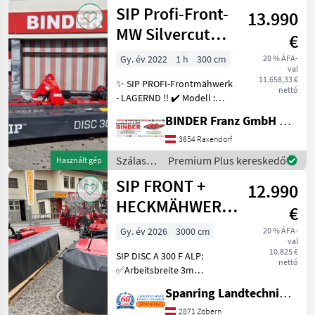
betakarítók
SIP Profi-Front-
Schwadschei
13.990
/ SIP
MW Silvercut
€
Disc 300 F ALP
Gy. év 2022
1 h
300 cm
20 % ÁFA-
val
11.658,33 €
✨ SIP PROFI-Frontmähwerk
nettó
- LAGERND !! ✔️ Modell :
SILVERCUT DISC 300 F ALP
BINDER Franz GmbH & CoKG
✔️ in serienmäßiger
Ausführung ✔️ Lagerndes
3654 Raxendorf
Ausstellungsgerät Bj. 22 ist
Szálastakarmány
Premium Plus kereskedő
Használt gép
ein ✔️ hochw
betakarítók
SIP FRONT +
12.990
/ SIP
HECKMÄHWERK
€
DISC
Gy. év 2026
3000 cm
20 % ÁFA-
val
10.825 €
SIP DISC A 300 F ALP:
nettó
✅Arbeitsbreite 3m
✅Transportbreite ca. 2,
Spanring Landtechnik Gmbh
95m ✅495kg Gewicht ✅7
Mähscheiben mit 14
2871 Zöbern