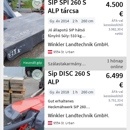
SIP SPI 260 S
4.500
/ SIP
ALP tárcsa
€
Gy. év 2014
2 h
260 cm
ÁFA-val
kereskedőtől
3.982,30 €
Jó állapotú SIP hátsó
nettó
fűnyíró Súly: 510 kg
Kaszagerendely: Tárcsák,
Winkler Landtechnik GmbH.
Visszahajtás: mechanikus
9554 St. Urban
visszahajtás, Bozótvágó, :
Bozótvágó
1 hónap
Használt gép
Szálastakarmány
Szálastakarmány
online
betakarítók / SIP
betakarítók Kasza
Sip DISC 260 S
6.499
ALP
€
Gy. év 2018
1 h
260 cm
ÁFA-val
kereskedőtől
5.751,33 €
Gut erhaltenes
nettó
Heckmähwerk SIP 260
Gewicht 510 kg In einem
Winkler Landtechnik GmbH.
guten Zustand
9554 St. Urban
Kaszagerendely: Tárcsák,