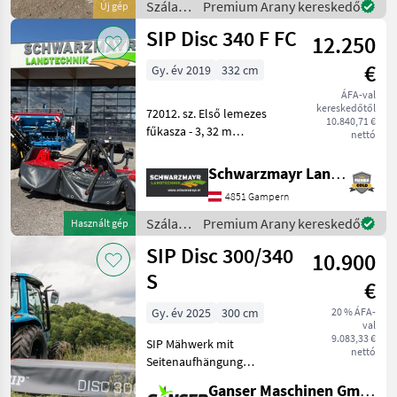
Szálastakarmány
Premium Arany kereskedő
Új gép
Verstellmöglichkeiten beim
betakarítók
SIP Disc 340 F FC
Anbaubock zum be
12.250
/ SIP
€
Gy. év 2019
332 cm
ÁFA-val
kereskedőtől
72012. sz. Első lemezes
10.840,71 €
fűkasza - 3, 32 m
nettó
munkaszélességgel - V-
alakú fogazatú
Schwarzmayr Landtechnik GmbH - Gampern
előkészítővel (műanyag
4851 Gampern
fogak) - az előkészítő
agresszivitásának
Szálastakarmány
Premium Arany kereskedő
Használt gép
állításával - 8 kaszál
betakarítók
SIP Disc 300/340
10.900
/ SIP
S
€
Gy. év 2025
300 cm
20 % ÁFA-
val
9.083,33 €
SIP Mähwerk mit
nettó
Seitenaufhängung
Serienausstattung: *3-
Ganser Maschinen GmbH
Punkt Anbaubock Kat 2