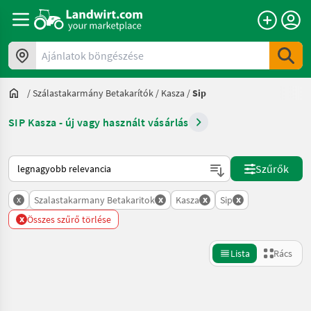
Ajánlatok böngészése
/
Szálastakarmány Betakarítók
/
Kasza
/
Sip
SIP Kasza - új vagy használt vásárlás
Így van sorba rendezve a Landwirt.com-on
Szűrők
x
x
x
x
Szalastakarmany Betakaritok
Kasza
Sip
x
Összes szűrő törlése
Lista
Rács