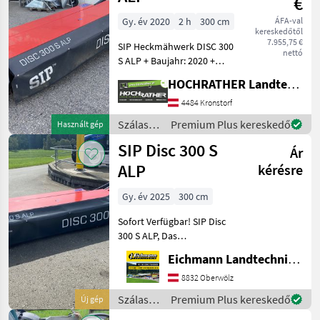
€
Cut
300 F
Gy. év 2020
2 h
300 cm
ÁFA-val
kereskedőtől
Silvercut
7.955,75 €
SIP Heckmähwerk DISC 300
nettó
Disc 340
S ALP + Baujahr: 2020 +
S
Mähwerk in Sehr guten
HOCHRATHER Landtechnik GmbH
Zustand + Wenig Gebraucht
MARKETPLACE
+ Hydraulischer
4484 Kronstorf
Seitenschutz +
Kereskedői
Szálastakarmány
Premium Plus kereskedő
Használt gép
Marketplace
Apróhirdetések
Eigengewicht: 580Kg +
ajánlatok
betakarítók
SIP Disc 300 S
Arbeit
Ár
/ SIP
ALP
kérésre
Gy. év 2025
300 cm
Sofort Verfügbar! SIP Disc
300 S ALP, Das
Heckmähwerk DISC 300 S
Eichmann Landtechnik GmbH
ALP garantiert auch in
extrem steilem Gelände
8832 Oberwölz
eine hohe Mähqualität.
Szálastakarmány
Premium Plus kereskedő
Új gép
Ausstattung & Details:
betakarítók