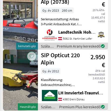
Alp (20738)
€
Gy. év 2023
260 cm
20 % ÁFA-
val
10.491,67 €
Serienausstattung: Anbau
nettó
3-Punkt Anbaubock Kat. I
und II, Antrieb
Landtechnik Hohenwarter GmbH
Winkelgetriebe und
Gelenkwellen
5092 St. Martin bei Lofer
Anfahrsicherung
Szálastakarmány
Premium Arany kereskedő
bemutató gép
Federschutzvorrichtung
betakarítók
SIP Opticut 220
Gelenkwelle mit
2.950
/ SIP
Rutschkupplu
Alpin
€
Gy. év 2012
ÁFA-val
kereskedőtől
2.610,62 €
Klassifizierung:
nettó
Gebrauchtmaschine;
Arbeitsbreite: 2.2;
LH Innviertel-Traunviertel-Urfahr
Seriennummer/Fahrgestellnummer:
30; Verschleißkufen: Ja;
4360 Grein/Donau
Auflagedruckregelung:
Szálastakarmány
Premium Plus kereskedő
Használt gép
Mechanisch; Anzahl