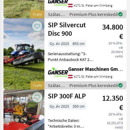
und 3 *Antrieb
4171 St. Peter am Wimberg
Eingangsgelenkwelle mit
Szálastakarmány
Premium Plus kereskedő
Új gép
Freilaufkupplung
betakarítók
SIP Silvercut
*Entlastung Mechanisch *
34.800
/ SIP
Disc 900
€
Gy. év 2025
855 cm
20 % ÁFA-
val
29.000 €
Serienausstattung: *3-
nettó
Punkt Anbaubock KAT 2
und 3 *Antrieb
Ganser Maschinen GmbH
Eingangsgelenkwelle mit
Rutsch- und
4171 St. Peter am Wimberg
Freilaufkupplung
Szálastakarmány
Premium Plus kereskedő
Új gép
*Entlastung
betakarítók
SIP 300F ALP
Hydropneumatisch
12.350
/ SIP
*Anfahrsicherung CSS
€
Gy. év 2025
300 cm
20 % ÁFA-
val
Technische Daten:
10.291,67 €
*Arbeitsbreite: 3 m
nettó