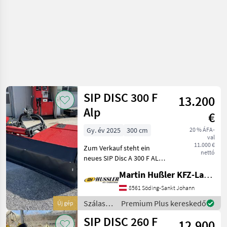
SIP DISC 300 F
13.200
Alp
€
Gy. év 2025
300 cm
20 % ÁFA-
val
11.000 €
Zum Verkauf steht ein
nettó
neues SIP Disc A 300 F ALP •
Lagergerät •
Martin Hußler KFZ-Landtechnik
Entlastungsfedern • 7
Mähscheiben • 12 Messer •
8561 Söding-Sankt Johann
Gewicht: 495 kg • 3-Punkt
Szálastakarmány
Premium Plus kereskedő
Új gép
Anbaubock Kat. I un
betakarítók
SIP DISC 260 F
12.900
/ SIP