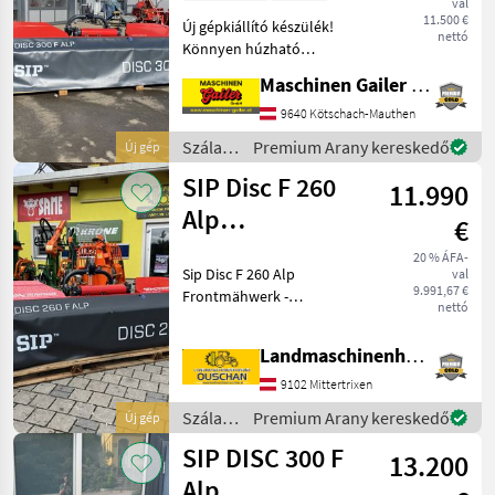
val
11.500 €
Új gépkiállító készülék!
nettó
Könnyen húzható
homlokkasza 3, 00 m
Maschinen Gailer GmbH
munkaszélességgel
alapfelszereltséggel: - Elöl
9640 Kötschach-Mauthen
szerelési kat. 1/2 - Számos
Szálastakarmány
Premium Arany kereskedő
Új gép
beállítási lehetőség a fejsz
betakarítók
SIP Disc F 260
11.990
/ SIP
Alp
€
Frontmähwerk
20 % ÁFA-
Sip Disc F 260 Alp
val
9.991,67 €
Frontmähwerk -
nettó
Arbeitsbreite 260cm -
Dreipunktanbau Kat I & Kat
Landmaschinenhandel Ouschan Anton
II - Gelenkwelle -
Klingenschnellwechselsystem
9102 Mittertrixen
- mech Amfahrsicherung -
Szálastakarmány
Premium Arany kereskedő
Új gép
Mäh
betakarítók
SIP DISC 300 F
13.200
/ SIP
Alp