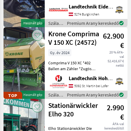
Arbeitsbreite: 4, 00 m -3
Landtechnik Eidenhammer GmbH
Klingen pro Mähscheibe -
5274 Burgkirchen
Dreipunktanbau Kat. II -
Hydropneuma
Szálastakarmány
Premium Arany kereskedő
Használt gép
betakarítók
Krone Comprima
62.900
/ Vicon
V 150 XC (24572)
€
Gy. év 2024
20 % ÁFA-
val
52.416,67 €
Comprima V 150 XC *402
nettó
Ballen am Zähler *Zugöse
Obenanhängung
Landtechnik Hohenwarter GmbH
*Schneidwerk mit 17 Messer
*Gelenkwelle *Hydraul.
5092 St. Martin bei Lofer
Bodenabsenkung *E-Achse
Szálastakarmány
Premium Arany kereskedő
TOP
Használt gép
mit 2-Leiter Druckl.-Brems
betakarítók
Stationärwickler
2.990
/ Krone
Elho 320
€
ÁFA-val
Elho Stationärwickler Die
kereskedőtől