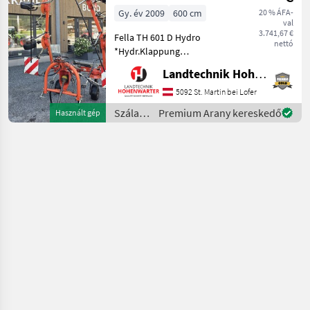
Gy. év 2009
600 cm
20 % ÁFA-
val
3.741,67 €
Fella TH 601 D Hydro
nettó
*Hydr.Klappung
*Gelenkwelle *Warnrafeln
Landtechnik Hohenwarter GmbH
Nachstehend finden Sie
ähnliche Suchbegriffe und
5092 St. Martin bei Lofer
alternative Bezeichnungen
Szálastakarmány
Premium Arany kereskedő
Használt gép
für Kreisler Keywords: Kreis
betakarítók
/ Fella