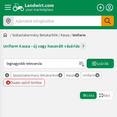
Ajánlatok böngészése
/
Szálastakarmány Betakarítók
/
Kasza
/
Unifarm
Unifarm Kasza - új vagy használt vásárlás
Így van sorba rendezve a Landwirt.com-on
Szűrők
x
x
x
x
Szalastakarmany Betakaritok
Kasza
Unifarm
x
Összes szűrő törlése
Lista
Rács