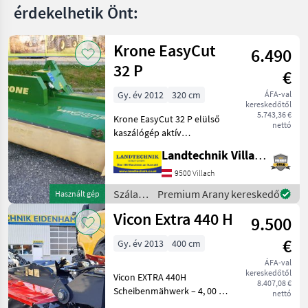
érdekelhetik Önt:
Krone EasyCut
6.490
32 P
€
Gy. év 2012
320 cm
ÁFA-val
kereskedőtől
5.743,36 €
Krone EasyCut 32 P elülső
nettó
kaszálógép aktív
rendformázóval,
Landtechnik Villach GmbH
ingatótartóval a Weiste
háromszög alakú
9500 Villach
rögzítéshez, gyorskioldó
Szálastakarmány
Premium Arany kereskedő
Használt gép
pengékkel, SafeCut
betakarítók
Vicon Extra 440 H
túlterhelés-biztosítás
9.500
/ Krone
€
Gy. év 2013
400 cm
ÁFA-val
kereskedőtől
Vicon EXTRA 440H
8.407,08 €
Scheibenmähwerk – 4, 00 m
nettó
Arbeitsbreite Ausstattung: -