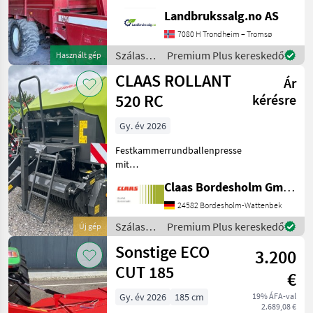
provide reference number
Landbrukssalg.no AS
upon request: 9506 See
7080 H Trondheim – Tromsø
en.landbrukssalg.no/9506
for more images Specif
Szálastakarmány
Premium Plus kereskedő
Használt gép
betakarítók
CLAAS ROLLANT
Ár
/ Stoll
520 RC
kérésre
Gy. év 2026
Festkammerrundballenpresse
mit
Presskammerdurchmesser
Claas Bordesholm GmbH
1, 25 m Presskammerbreite
1, 20 m / in
24582 Bordesholm-Wattenbek
Serienausrüstung: Pickup:
Szálastakarmány
Premium Plus kereskedő
Új gép
Aufnahmebreite 2, 10 m / 4
betakarítók
Sonstige ECO
Zinkenreihen, kurvenb
3.200
/ Claas
CUT 185
€
Gy. év 2026
185 cm
19% ÁFA-val
2.689,08 €