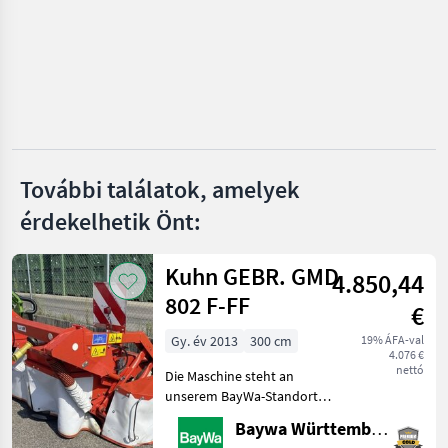
Pöttinger
Krone
Kuhn
Claas
További találatok, amelyek
Vicon
érdekelhetik Önt:
Mind a 49
megjelenítése
Kuhn GEBR. GMD
4.850,44
MARKETPLACE
802 F-FF
€
Kereskedői
Marketplace
Apróhirdetések
ajánlatok
Gy. év 2013
300 cm
19% ÁFA-val
4.076 €
nettó
Die Maschine steht an
unserem BayWa-Standort
in DE-88214
Baywa Württemberg
Ravensburg.Gerne steht