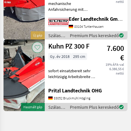
nettó
mechanische
Anfahrsicherung mit
hydraulischer Aushebung
Eder Landtechnik GmbH
Schnitthöhenverstellung
mithilfe von Distanzringen
83104 Tuntenhausen
auf den Mähteller Schlüssel
Szálastakarmány
Premium Plus kereskedő
Új gép
für Messerschnellwechsel
betakarítók
Kuhn PZ 300 F
Arbe
7.600
/
Sonstige
€
Gy. év 2018
295 cm
19% ÁFA-val
6.386,55 €
sofort einsatzbereit sehr
nettó
leichtzügig Arbeitsbreite 2,
95 m Antriebssatz
1000U/min. 4 Trommeln
Pritzl Landtechnik OHG
Schnitthöhenverstellung 2
83052 Bruckmühl Högling
Federn für Entlastung
Gelenkwelle Frontkasza,
Szálastakarmány
Premium Plus kereskedő
Használt gép
betakarítók
/ Kuhn