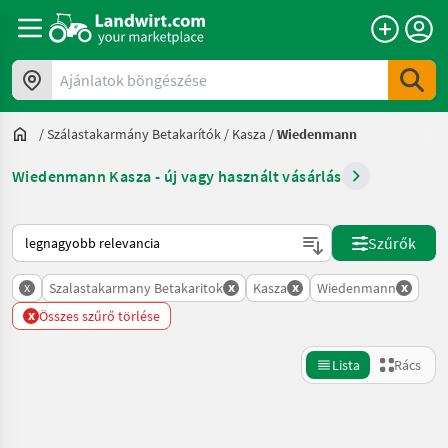
Ajánlatok böngészése
/
Szálastakarmány Betakarítók
/
Kasza
/
Wiedenmann
Wiedenmann Kasza - új vagy használt vásárlás
Így van sorba rendezve a Landwirt.com-on
Szűrők
x
x
x
x
Szalastakarmany Betakaritok
Kasza
Wiedenmann
x
Összes szűrő törlése
Lista
Rács