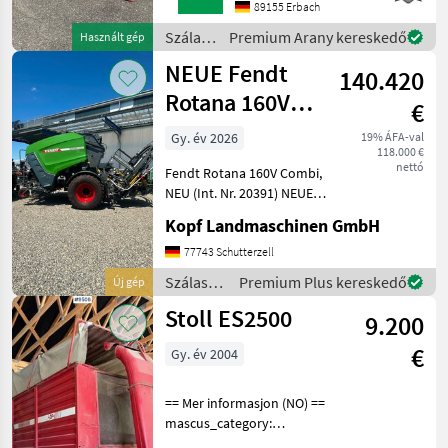
Ihnen Herr Schmid unter
89155 Erbach
Tel.: 0151 1610 3978 für Ihre
Szálastakarmány
Premium Arany kereskedő
Használt gép
Anfrage zur
betakarítók
NEUE Fendt
Verfügung!Kuhn GMD
140.420
/ Kuhn
Rotana 160V
€
Combi
Gy. év 2026
19% ÁFA-val
118.000 €
Rundballenpresse,
nettó
Fendt Rotana 160V Combi,
i
NEU (Int. Nr. 20391) NEUE
Fendt Rundballenpresse
Kopf Landmaschinen GmbH
Typ Rotana 160V Combi
Baujahr 2026 40km/h Netz-
77743 Schutterzell
und Folienbindung,
Szálastakarmány
Premium Plus kereskedő
Új gép
integrierte Wickelein
betakarítók
Stoll ES2500
9.200
/ Fendt
€
Gy. év 2004
== Mer informasjon (NO) ==
mascus_category:
otherharvesters Please