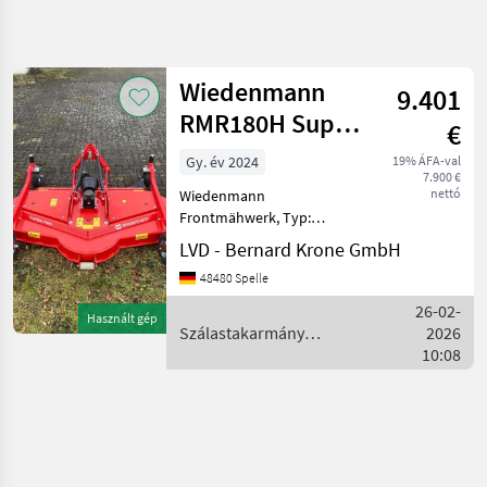
Keresés
pontosítása
Wiedenmann
9.401
Kategória
Ország
Szűrők
4
RMR180H Super
€
Pro
Gy. év 2024
19% ÁFA-val
1 eredmény
AKTUÁLIS
Visszaállítás
7.900 €
ÚTVONAL
megjelenítése
nettó
Wiedenmann
Mezőgazdasági
Frontmähwerk, Typ:
gépek/eszközök
RMR180H, Super Pro,
LVD - Bernard Krone GmbH
Heckauswurf, Schnittbreite:
Szalastakarmany
48480 Spelle
Betakaritok
180 cm, Mulchstar,
Gelenkwelle, Neumaschine
26-02-
Kasza
Használt gép
mit leichten Farbschäden,
Szálastakarmány
2026
Wiedenmann
Szálastakarmány
betakarítók /
10:08
Wiedenmann
KATEGÓRIA
KIVÁLASZTÁSA
Wiedenmann