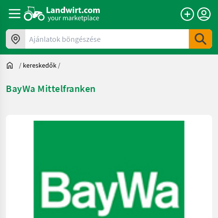
Ajánlatok böngészése
/
kereskedők
/
BayWa Mittelfranken