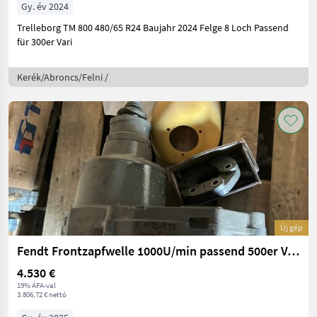
Gy. év 2024
Trelleborg TM 800 480/65 R24 Baujahr 2024 Felge 8 Loch Passend
für 300er Vari
Kerék/Abroncs/Felni /
Új gép
Fendt Frontzapfwelle 1000U/min passend 500er Vario
4.530 €
19% ÁFA-val
3.806,72 € nettó