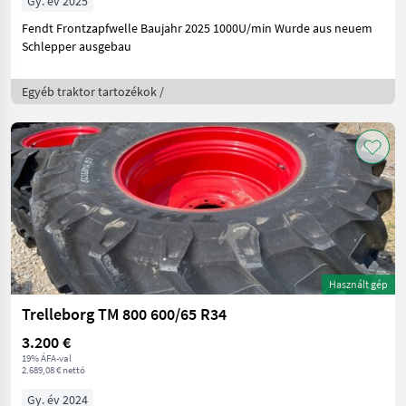
Gy. év 2025
Fendt Frontzapfwelle Baujahr 2025 1000U/min Wurde aus neuem
Schlepper ausgebau
Egyéb traktor tartozékok /
Használt gép
Trelleborg TM 800 600/65 R34
3.200 €
19% ÁFA-val
2.689,08 € nettó
Gy. év 2024