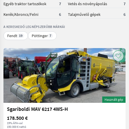
Egyéb traktor tartozékok
7
Vetés és növényápolás
7
Kerék/Abroncs/Felni
6
Talajművelő gépek
6
A KERESKEDŐ LEGNÉPSZERŰBB MÁRKÁI
Fendt
Pöttinger
19
7
Használt gép
Sgariboldi MAV 6217 4WS-H
178.500 €
19% ÁFA-val
150.000 € nettó