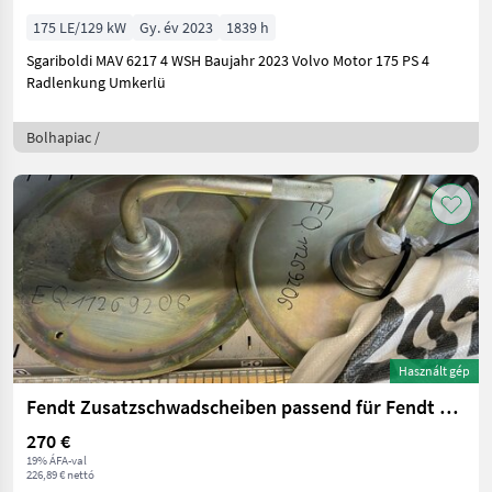
175 LE/129 kW
Gy. év 2023
1839 h
Sgariboldi MAV 6217 4 WSH Baujahr 2023 Volvo Motor 175 PS 4
Radlenkung Umkerlü
Bolhapiac /
Használt gép
Fendt Zusatzschwadscheiben passend für Fendt Cutter
270 €
19% ÁFA-val
226,89 € nettó