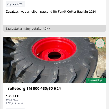
Gy. év 2024
Zusatzschwadscheiben passend für Fendt Cutter Baujahr 2024 .
Szálastakarmány betakarítók /
Használt gép
Trelleborg TM 800 480/65 R24
1.800 €
19% ÁFA-val
1.512,61 € nettó