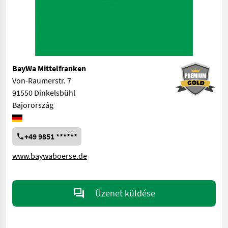
BayWa Mittelfranken
Von-Raumerstr. 7
91550 Dinkelsbühl
Bajorország
+49 9851 ******
www.baywaboerse.de
Üzenet küldése