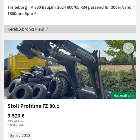
Trelleborg TM 800 Baujahr 2024 600/65 R34 passend für 300er Vario
1800mm Spur 6
Kerék/Abroncs/Felni /
Használt gép
Stoll Profiline FZ 80.1
9.520 €
19% ÁFA-val
8.000 € nettó
Gy. év 2012