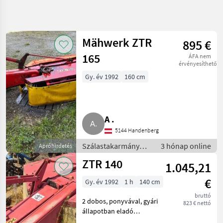
Keresés
pontosítása
Mähwerk ZTR
895 €
Kategória
Ország
Szűrők
4
165
ÁFA nem
érvényesíthető
2 eredmény
Gy. év 1992
160 cm
AKTUÁLIS
Visszaállítás
ÚTVONAL
megjelenítése
Mezőgazdasági
gépek/eszközök
A .
Szalastakarmany
Betakaritok
5144 Handenberg
Kasza
Szálastakarmány
3 hónap online
Apróhirdetés
betakarítók / Kasza
Ztr
ZTR 140
1.045,21
KATEGÓRIA
€
Gy. év 1992
1 h
140 cm
KIVÁLASZTÁSA
bruttó
2 dobos, ponyvával, gyári
823 € nettó
ZTR
állapotban eladó
Szálastakarmány