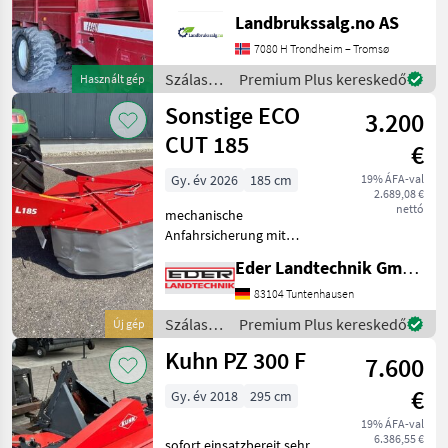
provide reference number
Landbrukssalg.no AS
upon request: 9506 See
7080 H Trondheim – Tromsø
en.landbrukssalg.no/9506
for more images Specif
Szálastakarmány
Premium Plus kereskedő
Használt gép
betakarítók
Sonstige ECO
3.200
/ Stoll
CUT 185
€
Gy. év 2026
185 cm
19% ÁFA-val
2.689,08 €
nettó
mechanische
Anfahrsicherung mit
hydraulischer Aushebung
Eder Landtechnik GmbH
Schnitthöhenverstellung
mithilfe von Distanzringen
83104 Tuntenhausen
auf den Mähteller Schlüssel
Szálastakarmány
Premium Plus kereskedő
Új gép
für Messerschnellwechsel
betakarítók
Kuhn PZ 300 F
Arbe
7.600
/
Sonstige
€
Gy. év 2018
295 cm
19% ÁFA-val
6.386,55 €
sofort einsatzbereit sehr