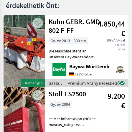
érdekelhetik Önt:
Kuhn GEBR. GMD
4.850,44
802 F-FF
€
Gy. év 2013
300 cm
19% ÁFA-val
4.076 €
nettó
Die Maschine steht an
unserem BayWa-Standort
in DE-88214
Baywa Württemberg
Ravensburg.Gerne steht
Ihnen Herr Schmid unter
89155 Erbach
Tel.: 0151 1610 3978 für Ihre
Szálastakarmány
Premium Arany kereskedő
Használt gép
Anfrage zur
betakarítók
Stoll ES2500
Verfügung!Kuhn GMD
9.200
/ Kuhn
€
Gy. év 2004
== Mer informasjon (NO) ==
mascus_category:
otherharvesters Please