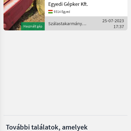
Pöttinger
Egyedi Gépker Kft.
betakarítók Kasza
9314 Egyed
Krone
25-07-2023
Szálastakarmány
17:37
Használt gép
Kuhn
betakarítók / ZTR
Claas
Vicon
Mind a 49
megjelenítése
MARKETPLACE
Kereskedői
Marketplace
Apróhirdetések
ajánlatok
További találatok, amelyek