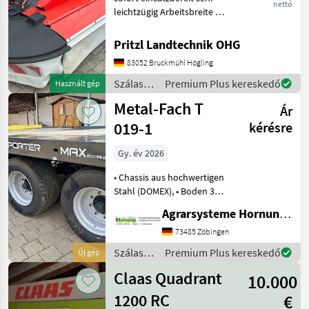
nettó
leichtzügig Arbeitsbreite 2,
95 m Antriebssatz
1000U/min. 4 Trommeln
Pritzl Landtechnik OHG
Schnitthöhenverstellung 2
83052 Bruckmühl Högling
Federn für Entlastung
Gelenkwelle Frontkasza,
Szálastakarmány
Premium Plus kereskedő
Használt gép
betakarítók
Metal-Fach T
Ár
/ Kuhn
019-1
kérésre
Gy. év 2026
• Chassis aus hochwertigen
Stahl (DOMEX), • Boden 3
mm / erhöhte Seitliche
Agrarsysteme Hornung GmbH & Co. KG
Plattformkannte, 35 mm •
Achsen 300 x 90 / Q80 /1850
73485 Zöbingen
mm 8 Bolzen / ADR
Szálastakarmány
Premium Plus kereskedő
Új gép
Federung, • Deic
betakarítók
Claas Quadrant
10.000
/ Metal-
Fach
1200 RC
€