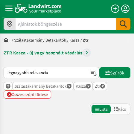
Ajánlatok böngészése
/
Szálastakarmány Betakarítók
/
Kasza
/
Ztr
ZTR Kasza - új vagy használt vásárlás
Így van sorba rendezve a Landwirt.com-on
Szűrők
x
x
x
x
Szalastakarmany Betakaritok
Kasza
Ztr
x
Összes szűrő törlése
Lista
Rács