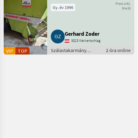
Preis inkl.
Gy. év 1996
MwSt
Gerhard Zoder
3823 Weikertschlag
Kereskedelmi
Szálastakarmány
2 óra online
VIP
TOP
szolgáltató
betakarítók / Körbálázó