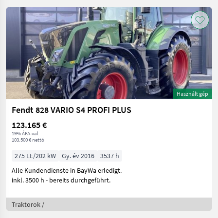
Használt gép
Fendt 828 VARIO S4 PROFI PLUS
123.165 €
19% ÁFA-val
103.500 € nettó
275 LE/202 kW
Gy. év 2016
3537 h
Alle Kundendienste in BayWa erledigt.
inkl. 3500 h - bereits durchgeführt.
Traktorok /