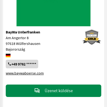
BayWa Unterfranken
Am Angertor 8
97618 Wülfershausen
Bajorország
+49 9762 ******
www.baywaboerse.com
Üzenet küldése