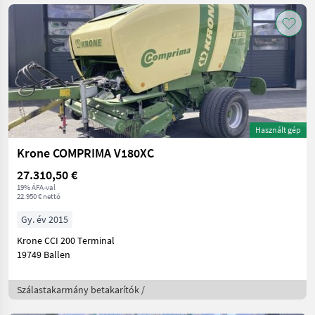
Használt gép
Krone COMPRIMA V180XC
27.310,50 €
19% ÁFA-val
22.950 € nettó
Gy. év 2015
Krone CCI 200 Terminal
19749 Ballen
Szálastakarmány betakarítók /