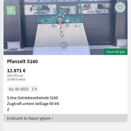
Használt gép
Pfanzelt S160
12.971 €
19% ÁFA-val
10.900 € nettó
Gy. év 2023
1 h
S-line Getriebeseilwinde S160
Zugkraft untere Seillage 60 kN
Z
Erdészeti és faipari gépek /