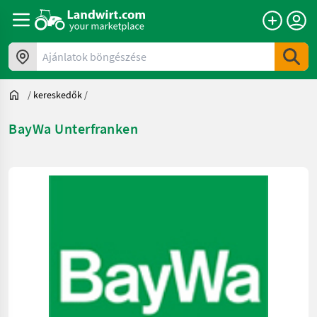
Ajánlatok böngészése
/
kereskedők
/
BayWa Unterfranken