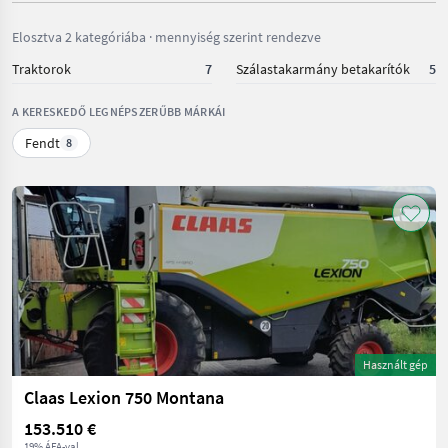
Elosztva 2 kategóriába · mennyiség szerint rendezve
Traktorok
7
Szálastakarmány betakarítók
5
A KERESKEDŐ LEGNÉPSZERŰBB MÁRKÁI
Fendt
8
Használt gép
Claas Lexion 750 Montana
153.510 €
19% ÁFA-val