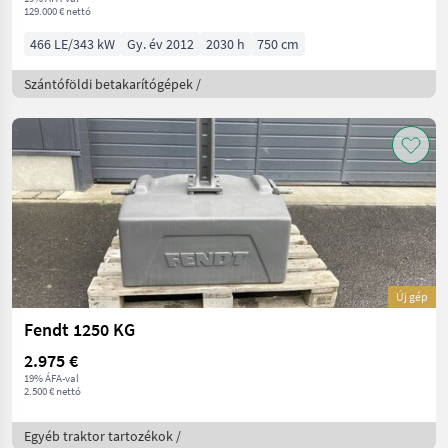
129.000 € nettó
466 LE/343 kW
Gy. év 2012
2030 h
750 cm
Szántóföldi betakarítógépek /
Új gép
Fendt 1250 KG
2.975 €
19% ÁFA-val
2.500 € nettó
Egyéb traktor tartozékok /