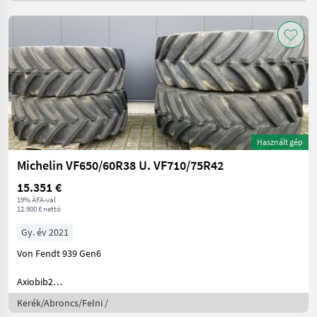
Használt gép
Michelin VF650/60R38 U. VF710/75R42
15.351 €
19% ÁFA-val
12.900 € nettó
Gy. év 2021
Von Fendt 939 Gen6
Axiobib2
VF650/60R38 170D MI ET -67 12 Loch DW23
Kerék/Abroncs/Felni /