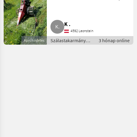
K .
4592 Leonstein
Szálastakarmány
3 hónap online
Apróhirdetés
betakarítók / Kasza