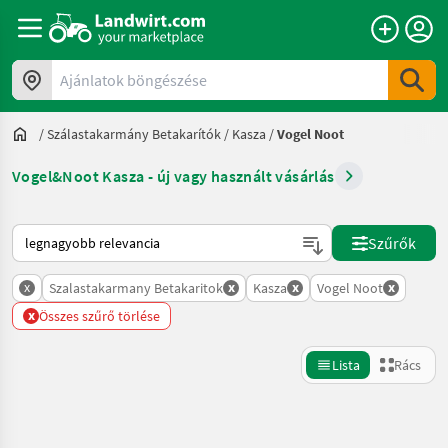
Ajánlatok böngészése
/
Szálastakarmány Betakarítók
/
Kasza
/
Vogel Noot
Vogel&Noot Kasza - új vagy használt vásárlás
Így van sorba rendezve a Landwirt.com-on
Szűrők
x
x
x
x
Szalastakarmany Betakaritok
Kasza
Vogel Noot
x
Összes szűrő törlése
Lista
Rács