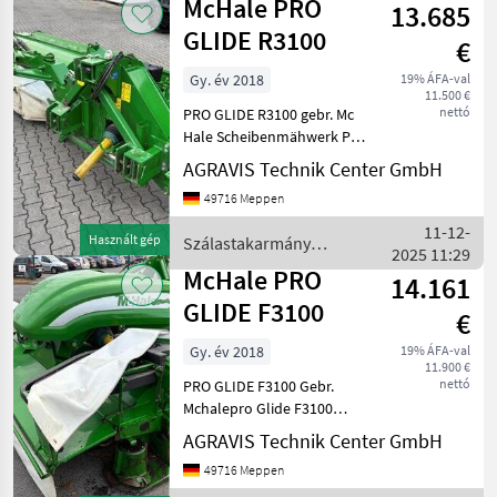
McHale PRO
13.685
/ McHale
GLIDE R3100
€
Gy. év 2018
19% ÁFA-val
11.500 €
nettó
PRO GLIDE R3100 gebr. Mc
Hale Scheibenmähwerk Pro
Gilde R 3100 Heck-Anbau
AGRAVIS Technik Center GmbH
Hydr. Klappvorrichtung
49716 Meppen
Gelenkwelle
Beleuchtungsanlage mit
11-12-
Használt gép
Szálastakarmány
Warntafeln
2025 11:29
betakarítók / McHale
Zinkenaufbereite
McHale PRO
14.161
GLIDE F3100
€
Gy. év 2018
19% ÁFA-val
11.900 €
nettó
PRO GLIDE F3100 Gebr.
Mchalepro Glide F3100
Front-Anbau Gelenkwelle
AGRAVIS Technik Center GmbH
Zinkenaufbereiter Mech.
49716 Meppen
Auflagedruckentlastung