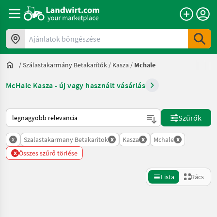
Ajánlatok böngészése
/
Szálastakarmány Betakarítók
/
Kasza
/
Mchale
McHale Kasza - új vagy használt vásárlás
Így van sorba rendezve a Landwirt.com-on
Szűrők
x
x
x
x
Szalastakarmany Betakaritok
Kasza
Mchale
x
Összes szűrő törlése
Lista
Rács