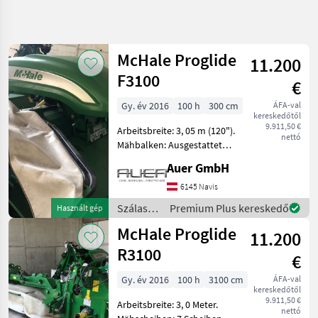
Keresés
pontosítása
McHale Proglide
11.200
Kategória
Ország
Szűrők
4
F3100
€
Gy. év 2016
100 h
300 cm
ÁFA-val
9 eredmény
AKTUÁLIS
Visszaállítás
kereskedőtől
ÚTVONAL
megjelenítése
9.911,50 €
Arbeitsbreite: 3, 05 m (120").
nettó
Mezőgazdasági
Mähbalken: Ausgestattet
gépek/eszközök
mit 7 Mähscheiben und
Auer GmbH
Szalastakarmany
insgesamt 14 Messern (2
Betakaritok
pro Scheibe). Schnitthöhe:
6145 Navis
Einstellbar zwischen 25 mm
Kasza
Szálastakarmány
Premium Plus kereskedő
Használt gép
und 7
betakarítók
Mchale
McHale Proglide
11.200
/ McHale
R3100
KATEGÓRIA
€
KIVÁLASZTÁSA
Gy. év 2016
100 h
3100 cm
ÁFA-val
kereskedőtől
McHale
9.911,50 €
Arbeitsbreite: 3, 0 Meter.
nettó