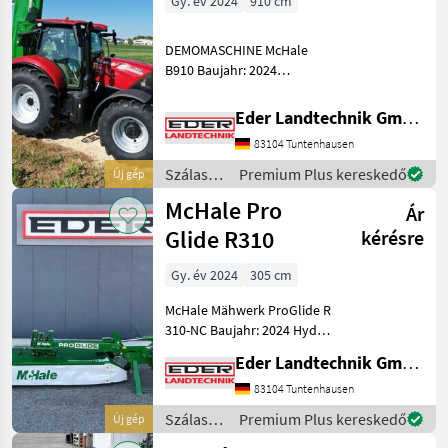
Gy. év 2024
910 cm
DEMOMASCHINE McHale
B910 Baujahr: 2024
Arbeitsbreite: 9, 10m
Transporthöhe: 4m
Eder Landtechnik GmbH
Gewicht: 2.760 kg Anzahl
83104 Tuntenhausen
Scheiben: 14 28 Klingen
Mähscheiben Drehzahl:
Szálastakarmány
Premium Plus kereskedő
Új gép
3.200 UPM Schn
betakarítók
McHale Pro
Ár
/ McHale
Glide R310
kérésre
Gy. év 2024
305 cm
McHale Mähwerk ProGlide R
310-NC Baujahr: 2024 Hydr.
Klappunng
Eder Landtechnik GmbH
Scheibenmähwerk
Eigengewicht: 1.015 kg Min:
83104 Tuntenhausen
80 PS Schnittbreite: 3, 05 m
Szálastakarmány
Premium Plus kereskedő
Új gép
Mähscheiben: 7 14 Klingen
betakarítók