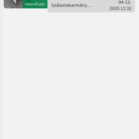
Szálastakarmány
04-12-
Használt gép
Szálastakarmány
betakarítók Kasza
2025 11:32
betakarítók / McHale