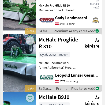
val
13.250 €
McHale Pro Glide R310
nettó
Mähwerke ohne Aufbereiter
Seit über 30 Jahren ist das
Gady Landmaschinen GmbH
McHale-Sortiment an
Grünlandgeräten auf 6
8403 Lebring
Kontinenten unter einigen
Szálastakarmány
Premium Arany kereskedő
Új gép
der schwierigsten
betakarítók
McHale Proglide
Ár
/
McHale
R 310
kérésre
Gy. év 2022
300 cm
McHale Heckmähwerk
(ohne Aufbereiter) Proglide
R310 Schnittbreite 3, 0m 7
Leopold Lunzer GesmbH
Mähscheiben,
Messerschneelwechsel
2572 Kaumberg
Transporthöhe 3, 7m, 110°
Szálastakarmány
Premium Plus kereskedő
Új gép
Aufklappung bei Transport,
betakarítók
McHale B910
Ár
/ McHale
kérésre