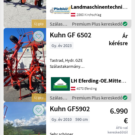
DIN - 8 OPTITEDD - Kreisel
Landmaschinentechnik Pichler GmbH
mit 6 Zinkenarmen -
2860 Kirchschlag
Hydraulische
Vorgewendeaushebung -
Szálastakarmány
Premium Plus kereskedő
Új gép
HL
betakarítók
Kuhn GF 6502
Ár
/ Kuhn
kérésre
Gy. év 2023
Tastrad, Hydr. GZE
Szálastakarmány
betakarítók Rendkezelő
LH Eferding-OE.Mitte, Eferding
4070 Eferding
Szálastakarmány
Premium Plus kereskedő
Új gép
betakarítók
Kuhn GF5902
6.990
/ Kuhn
€
Gy. év 2010
590 cm
ÁFA-val
kereskedőtől
Sehr schöner