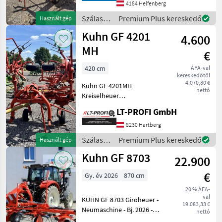
!!! Magasra állítás:
4184 Helfenberg
hidraulikus
Szálastakarmány
Premium Plus kereskedő
Használt gép
magasságállítás, Vontatott
betakarítók
Kuhn GF 4201
rendkezelő, Szórásszög á
4.600
/ Kuhn
MH
€
420 cm
ÁFA-val
kereskedőtől
4.070,80 €
Kuhn GF 4201MH
nettó
Kreiselheuer
==Vermittlungsverkauf== -
LT-PROFI GmbH
inkl. Zapfwelle -inkl. hydr.
Klappung -sofort verfügbar
8230 Hartberg
-sofort einsatzbereit
Szálastakarmány
Premium Plus kereskedő
Használt gép
Maschine zu besichtige
betakarítók
Kuhn GF 8703
22.900
/ Kuhn
€
Gy. év 2026
870 cm
20 % ÁFA-
val
KUHN GF 8703 Giroheuer -
19.083,33 €
Neumaschine - Bj. 2026 -
nettó
870cm Arbeitsbreite nach