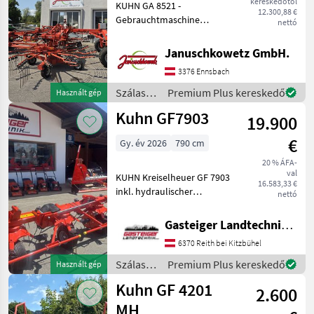
kereskedőtől
GF
KUHN GA 8521 -
12.300,88 €
10803
Gebrauchtmaschine
nettó
T
Zweikreiselschwader mit
Mittelschwadablage -
GF
Januschkowetz GmbH.
10812
Arbeitsbreite 8, 5m -
T
3376 Ennsbach
Eigengewicht 2950 kg -
Bordhydraulik mit
Szálastakarmány
Premium Plus kereskedő
GF
Használt gép
3701
Zapfwellenantri
betakarítók
Kuhn GF7903
19.900
/ Kuhn
GF
4201
€
Gy. év 2026
790 cm
MH
20 % ÁFA-
GF
val
KUHN Kreiselheuer GF 7903
422
16.583,33 €
inkl. hydraulischer
nettó
GF
Grenzstreueinrichtung &
5000
Tastrad Zum Verkauf steht
Gasteiger Landtechnik GmbH
GF
ein KUHN Kreiselheuer GF
5001
6370 Reith bei Kitzbühel
7903 in sehr gutem
Zustand. Ausstattun
Szálastakarmány
Premium Plus kereskedő
GF
Használt gép
5001
betakarítók
Kuhn GF 4201
MH
2.600
/ Kuhn
MH
Összes