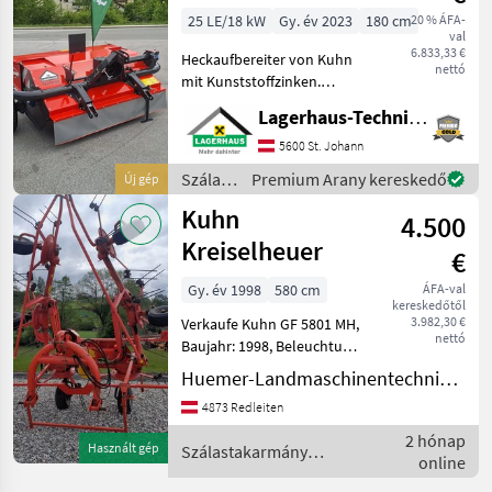
25 LE/18 kW
Gy. év 2023
180 cm
20 % ÁFA-
val
6.833,33 €
Heckaufbereiter von Kuhn
nettó
mit Kunststoffzinken.
Dreipunktanbau KAT II,
Lagerhaus-Technik St. Johann
Leistungsbedarf ca. 25 PS,
Räder nachlaufgelenkt,
5600 St. Johann
zusätzlich verriegelung der
Szálastakarmány
Premium Arany kereskedő
Új gép
Räder am Hang, Au
betakarítók
Kuhn
4.500
/ Kuhn
Kreiselheuer
€
Gy. év 1998
580 cm
ÁFA-val
kereskedőtől
3.982,30 €
Verkaufe Kuhn GF 5801 MH,
nettó
Baujahr: 1998, Beleuchtung
, mech.
Huemer-Landmaschinentechnik GmbH
Grenzstreueinrichtung und
4873 Redleiten
Gelenkwelle. Einsatzbreiter
Zustand! Szálastakarmány
2 hónap
Használt gép
Szálastakarmány
betakarítók Rendkezelő
online
betakarítók / Kuhn