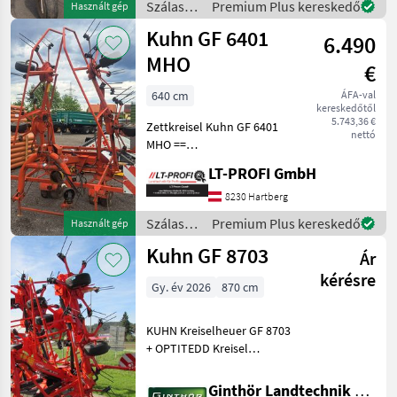
Szálastakarmány
Premium Plus kereskedő
Használt gép
besichtigen
betakarítók
Kuhn GF 6401
6.490
/ Kuhn
MHO
€
640 cm
ÁFA-val
kereskedőtől
5.743,36 €
Zettkreisel Kuhn GF 6401
nettó
MHO ==
Vermittlungsverkauf == 6
LT-PROFI GmbH
Kreisel hydraulische
Grenzstreueinrichtung
8230 Hartberg
Beleuchtung Maschine zu
Szálastakarmány
Premium Plus kereskedő
Használt gép
besichtigen bei #LT-Profi
betakarítók
Kuhn GF 8703
GmbH #La
Ár
/ Kuhn
kérésre
Gy. év 2026
870 cm
KUHN Kreiselheuer GF 8703
+ OPTITEDD Kreisel
(verstärkter Kreiseleinheit
und Zinken) + Arbeitsbreite
Ginthör Landtechnik GmbH