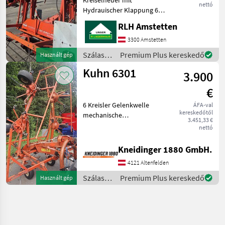
nettó
Hydrauischer Klappung 6
Zinkenarme Je Kreisel
RLH Amstetten
Digidrive Antriebssystem
Hydr.
3300 Amstetten
Grenzstreueinrichtung
Szálastakarmány
Premium Plus kereskedő
Használt gép
Tastrad Warntafeln mit
betakarítók
Kuhn 6301
Beleuchtung Szálasta
3.900
/ Kuhn
€
6 Kreisler Gelenkwelle
ÁFA-val
kereskedőtől
mechanische
3.451,33 €
Grenzzetteinrichtung ohne
nettó
Tastrad Szálastakarmány
betakarítók Rendkezelő
Kneidinger 1880 GmbH.
4121 Altenfelden
Szálastakarmány
Premium Plus kereskedő
Használt gép
betakarítók
/ Kuhn