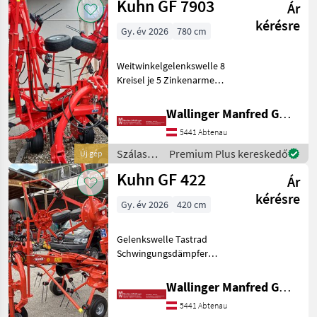
Kuhn GF 7903
Ár
/ Kuhn
kérésre
Gy. év 2026
780 cm
Weitwinkelgelenkswelle 8
Kreisel je 5 Zinkenarme
Transportbreite: 2, 99m
Transporthöhe: 3, 15m
Wallinger Manfred GmbH.
Bereifung Kreisel in der
5441 Abtenau
Mitte: 16x9.50-8 Bereifung
Kreisel außen :
Szálastakarmány
Premium Plus kereskedő
Új gép
betakarítók
Kuhn GF 422
Ár
/ Kuhn
kérésre
Gy. év 2026
420 cm
Gelenkswelle Tastrad
Schwingungsdämpfer
Magasra állítás: hidraulikus
magasságállítás,
Wallinger Manfred GmbH.
Függesztett rendkezelő
5441 Abtenau
Szálastakarmány