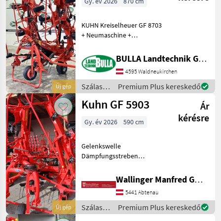
Gy. év 2026
870 cm
KUHN Kreiselheuer GF 8703
+ Neumaschine +
Arbeitsbreite 8, 7 Meter + 8
Kreisel + 2 Stoßdämper am
BULLA Landtechnik GmbH
3 Punkt mit integrierten
4595 Waldneukirchen
Federn + hydraulische
Grenzstreueinrich
Szálastakarmány
Premium Plus kereskedő
Új gép
betakarítók
Kuhn GF 5903
Ár
/ Kuhn
kérésre
Gy. év 2026
590 cm
Gelenkswelle
Dämpfungsstreben
Hydraulisch klappbar
Grenzstreueinrichtung
Wallinger Manfred GmbH.
hydraulisch Schutzblech für
5441 Abtenau
Räder Transportbreite: 2,
53m Transporthöhe: 3, 21m
Szálastakarmány
Premium Plus kereskedő
Új gép
6 Kreis
betakarítók