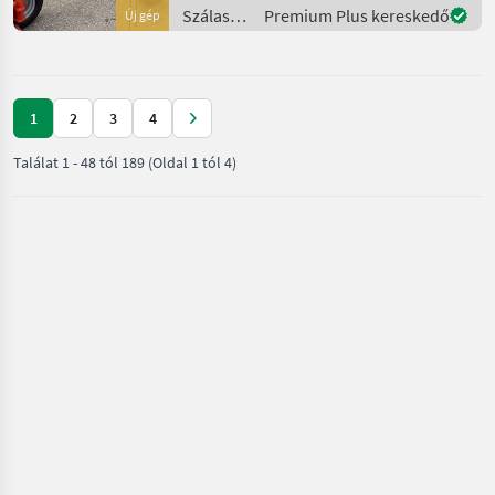
betakarítók Rendkezelő
Szálastakarmány
Premium Plus kereskedő
Új gép
betakarítók
/ Kuhn
1
2
3
4
Találat
1
-
48
tól
189
(Oldal 1 tól 4)