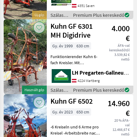
8, 7m + 8 Kreisel mit je 6
4351 Saxen
Zinkenarmen + Radschutze
+ Grasab
Szálastakarmány
Premium Plus kereskedő
Új gép
betakarítók
Kuhn GF 6301
4.000
/ Kuhn
MH Digidrive
€
Gy. év 1999
630 cm
ÁFA-val
kereskedőtől
3.539,82 €
Funktionierender Kuhn 6-
nettó
fach Kreisler. Mit
Beleuchtung, Mech.
LH Pregarten-Gallneukirchen, Pregarten
Grenzstreueinrichtung und
Gelenkwelle Függesztett
4224 Wartberg
rendkezelő, Világítás,
Szálastakarmány
Premium Plus kereskedő
Használt gép
Védőkorlát
betakarítók
Kuhn GF 6502
Szálastakarmány beta
14.960
/ Kuhn
€
Gy. év 2023
650 cm
20 % ÁFA-
val
-6 Kreiseln und 6 Arme pro
12.466,67 €
Kreisel -Arbeitsbreite nach
nettó