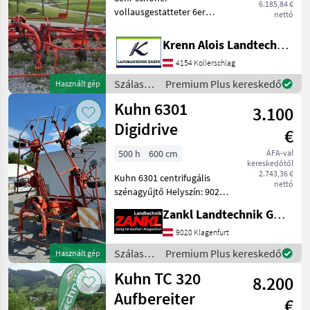
6.185,84 €
vollausgestatteter 6er
nettó
Kuhn-Kreiselheuer
Szálastakarmány
Krenn Alois Landtechnik GmbH
betakarítók Rendkezelő
4154 Kollerschlag
Szálastakarmány
Premium Plus kereskedő
Használt gép
betakarítók
Kuhn 6301
3.100
/ Kuhn
Digidrive
€
500 h
600 cm
ÁFA-val
kereskedőtől
2.743,36 €
Kuhn 6301 centrifugális
nettó
szénagyűjtő Helyszín: 9020
Klagenfurt, Klatteweg 8 -
Zankl Landtechnik GmbH
Munkaszélesség: 600 cm -
Hárompontos csatlakozás -
9020 Klagenfurt
6 rotoros - Elfordítható
Szálastakarmány
Premium Plus kereskedő
Használt gép
tartó - h
betakarítók
Kuhn TC 320
8.200
/ Kuhn
Aufbereiter
€