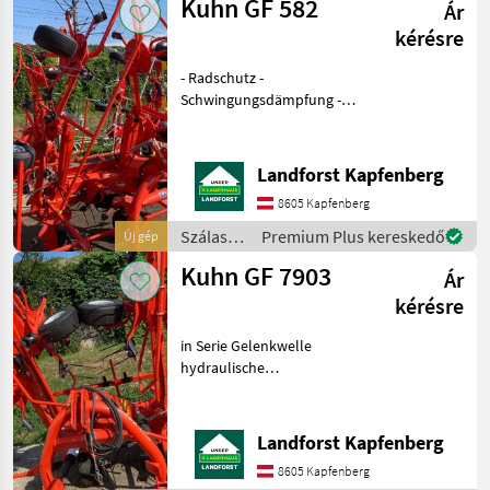
Kuhn GF 582
Ár
/ Kuhn
kérésre
- Radschutz -
Schwingungsdämpfung -
Tastrad Um Ihnen unnötige
Wartezeiten oder
Wegstrecken zu ersparen,
Landforst Kapfenberg
bitten wir Sie um vorherige
8605 Kapfenberg
Kontaktaufnahme, falls Sie
eine
Szálastakarmány
Premium Plus kereskedő
Új gép
betakarítók
Kuhn GF 7903
Ár
/ Kuhn
kérésre
in Serie Gelenkwelle
hydraulische
Schräglaufeinrichtung 8
Kreisel 7, 9m Arbeitsbreite
3-Punkt Anbau mit
Landforst Kapfenberg
Schwenkbock Um Ihnen
8605 Kapfenberg
unnötige Wartezeiten oder