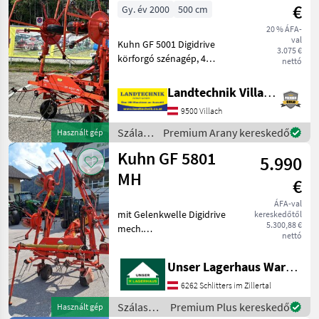
€
Gy. év 2000
500 cm
20 % ÁFA-
val
Kuhn GF 5001 Digidrive
3.075 €
körforgó szénagép, 4
nettó
befordítható forgókerékkel
és egyenként 6 fogkaros
Landtechnik Villach GmbH
karral, forgókerettel,
9500 Villach
hidraulikus összecsukható
szerkezettel, hajtóte
Szálastakarmány
Premium Arany kereskedő
Használt gép
betakarítók
Kuhn GF 5801
5.990
/ Kuhn
MH
€
ÁFA-val
mit Gelenkwelle Digidrive
kereskedőtől
5.300,88 €
mech.
nettó
Grenzstreueinrichtung
Függesztett rendkezelő,
Unser Lagerhaus Warenhandelsges.m.b.H.
határszóró-berendezés
Szálastakarmány
6262 Schlitters im Zillertal
betakarítók Rendkezelő
Szálastakarmány
Premium Plus kereskedő
Használt gép