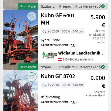
Beleuchtung mit
Szálastakarmány
Premium Plus kereskedő
Használt gép
Warntafeln
betakarítók
Kuhn GF 6401
5.900
/ Kuhn
MH
€
Gy. év 2009
500 h
640 cm
ÁFA-val
kereskedőtől
5.221,24 €
hydraulische
nettó
Grenzstreueinrichtung,
Gelenkwelle,
Widhalm Landtechnik GmbH
Doppelbereifung,
wartungsfreier digidrive
3800 Göpfritz an der Wild
Klauenkupplung Antrieb ,
Szálastakarmány
Premium Plus kereskedő
Használt gép
keine Weitwinkelgelenke,
betakarítók
Kuhn GF 8702
neuwertige Zinken. sofor
9.900
/ Kuhn
€
Gy. év 2015
300 h
870 cm
ÁFA nem
érvényesíthető
Beleuchtung,
Grenzstreueinrichtung,
Streuwinkelverstellung