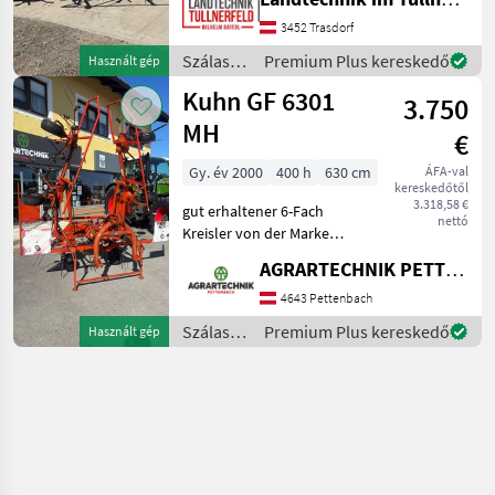
Beleuchtung + Gelenkwelle
+ Grenzstreueinrichtung +
3452 Trasdorf
hydraulische Hochstellung
Szálastakarmány
Premium Plus kereskedő
Használt gép
+ Tas
betakarítók
Kuhn GF 6301
3.750
/ Kuhn
MH
€
Gy. év 2000
400 h
630 cm
ÁFA-val
kereskedőtől
3.318,58 €
gut erhaltener 6-Fach
nettó
Kreisler von der Marke
KUHN sofort einsatzbereit
AGRARTECHNIK PETTENBACH GMBH
inkl. Beleuchtung
Függesztett rendkezelő,
4643 Pettenbach
Világítás, Védőkorlát
Szálastakarmány
Premium Plus kereskedő
Használt gép
Szálastakarmány
betakarítók
betakarítók Re
/ Kuhn