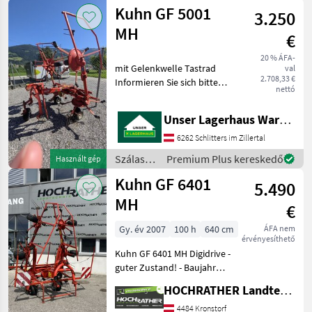
betakarítók
Kuhn GF 5001
3.250
/ Kuhn
MH
€
20 % ÁFA-
mit Gelenkwelle Tastrad
val
2.708,33 €
Informieren Sie sich bitte
nettó
vor Fahrt-Antritt
telefonisch, ob die von
Unser Lagerhaus Warenhandelsges.m.b.H.
Ihnen angefragte
Gebrauchtmaschine aktuell
6262 Schlitters im Zillertal
bei uns am am Lager steht.
Szálastakarmány
Premium Plus kereskedő
Használt gép
betakarítók
Kuhn GF 6401
5.490
/ Kuhn
MH
€
Gy. év 2007
100 h
640 cm
ÁFA nem
érvényesíthető
Kuhn GF 6401 MH Digidrive -
guter Zustand! - Baujahr
2007 - Arbeitsbreite 6, 40 m
HOCHRATHER Landtechnik GmbH
- 6 Kreiseln mit je 6 Zinken -
Hydr. Klappung -
4484 Kronstorf