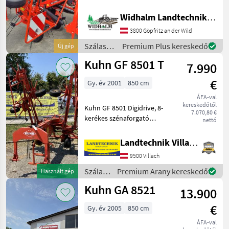
1150kg ) mit hydr.
Pöttinger
Grenzstreueinrichtung,
Widhalm Landtechnik GmbH
einzigartige DIGIDRIVE
Krone
3800 Göpfritz an der Wild
Fingerklauenkupplung, 2
Dämpfungsstreben, MADE
Szálastakarmány
Premium Plus kereskedő
Új gép
Claas
IN FRANCE
betakarítók
Kuhn GF 8501 T
7.990
/ Kuhn
Fella
€
Gy. év 2001
850 cm
SIP
ÁFA-val
kereskedőtől
Kuhn GF 8501 Digidrive, 8-
7.070,80 €
Mind a 36
kerékes szénaforgató
nettó
megjelenítése
futóművel, 8 kerék,
egyenként 6 villával,
Landtechnik Villach GmbH
MODELL
hidraulikusan
9500 Villach
összecsukható, ideális
kisebb traktorokhoz,
Szálastakarmány
Premium Arany kereskedő
Használt gép
használatra és üze
betakarítók
GF
Kuhn GA 8521
13.900
/ Kuhn
8702
€
Gy. év 2005
850 cm
GF
10803
ÁFA-val