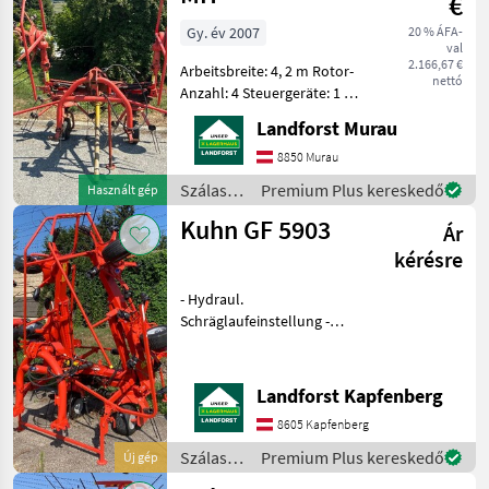
€
megjelenítése
Gy. év 2007
20 % ÁFA-
val
MARKETPLACE
2.166,67 €
Arbeitsbreite: 4, 2 m Rotor-
nettó
Kereskedői
Anzahl: 4 Steuergeräte: 1 x
Marketplace
Apróhirdetések
ajánlatok
ew Eigengewicht: 452 kg
Landforst Murau
Anzahl Zinkenarme/Kreisel:
6 Um Ihnen unnötige
8850 Murau
Wartezeiten oder
Szálastakarmány
Premium Plus kereskedő
Használt gép
Wegstrecken zu ersp
betakarítók
Kuhn GF 5903
Ár
/ Kuhn
kérésre
- Hydraul.
Schräglaufeinstellung -
Schwingungsdämpfung -
Arbeitsbreite: 5, 90m -
Gelenkwelle - Wickelschutz
Landforst Kapfenberg
- Beleuchtung Um Ihnen
8605 Kapfenberg
unnötige Wartezeiten oder
Wegstr
Szálastakarmány
Premium Plus kereskedő
Új gép
betakarítók