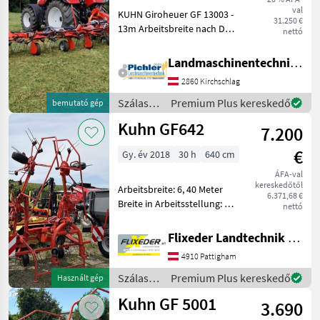
val
KUHN Giroheuer GF 13003 -
31.250 €
13m Arbeitsbreite nach DIN
nettó
am Dreipunkt - 12
Kreiseleinheiten mit je 6
Landmaschinentechnik Pichler GmbH
Zinkenarmen - KUHN
2860 Kirchschlag
DIGIDRIVE -
Fingerklauenkupplung -
Szálastakarmány
Premium Plus kereskedő
bemutató gép
KUHN OPT
betakarítók
Kuhn GF642
7.200
/ Kuhn
€
Gy. év 2018
30 h
640 cm
ÁFA-val
kereskedőtől
Arbeitsbreite: 6, 40 Meter
6.371,68 €
Breite in Arbeitsstellung: 6,
nettó
75 Meter Anzahl Kreisel: 6
Anzahl Zinkenarme pro
Flixeder Landtechnik GmbH
Kreisel 6 Transportbreitee:
4910 Pattigham
2, 95 Meter Transporthöhe:
3,
Szálastakarmány
Premium Plus kereskedő
Használt gép
betakarítók
Kuhn GF 5001
3.690
/ Kuhn