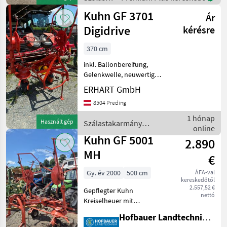
betakarítók
Kuhn GF 3701
Ár
/ Kuhn
Digidrive
kérésre
370 cm
inkl. Ballonbereifung,
Gelenkwelle, neuwertig
Függesztett rendkezelő
ERHART GmbH
Szálastakarmány
8504 Preding
betakarítók Rendkezelő
1 hónap
Használt gép
Szálastakarmány
online
betakarítók / Kuhn
Kuhn GF 5001
2.890
MH
€
Gy. év 2000
500 cm
ÁFA-val
kereskedőtől
2.557,52 €
Gepflegter Kuhn
nettó
Kreiselheuer mit
Gelenkwelle , Super
Hofbauer Landtechnik GmbH
Zustand !!! Sofort Verfügbar