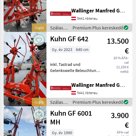
DIN 6, 50m -Baujahr 2023 -
hydr klappbar -
Wallinger Manfred GmbH.
Beleuchtung mit
5441 Abtenau
Warntafeln -Gelenkwelle -
Bereifung 16x6.50-8 -z
Szálastakarmány
Premium Plus kereskedő
Új gép
betakarítók
Kuhn GF 642
13.500
/ Kuhn
€
Gy. év 2023
640 cm
20 % ÁFA-
val
inkl. Tastrad und
11.250 €
Gelenkswelle Beleuchtung
nettó
mit Warntafel mechanische
Schwingungsdämpfer
Wallinger Manfred GmbH.
Magasra állítás: hidraulikus
5441 Abtenau
magasságállítás,
Függesztett rendkezelő,
Szálastakarmány
Premium Plus kereskedő
Új gép
Világít
betakarítók
Kuhn GF 6001
3.900
/ Kuhn
MH
€
Gy. év 1990
ÁFA-val