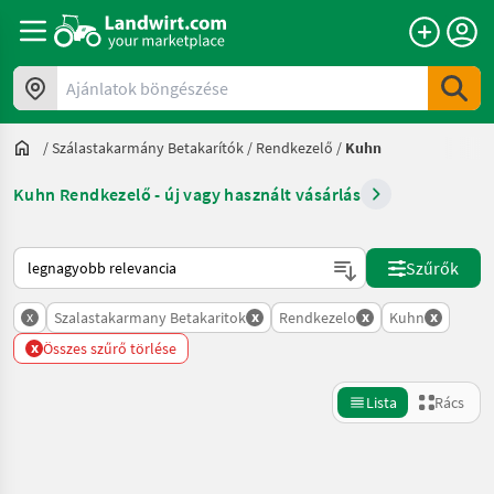
Ajánlatok böngészése
/
Szálastakarmány Betakarítók
/
Rendkezelő
/
Kuhn
Kuhn Rendkezelő - új vagy használt vásárlás
Így van sorba rendezve a Landwirt.com-on
Szűrők
x
x
x
x
Szalastakarmany Betakaritok
Rendkezelo
Kuhn
x
Összes szűrő törlése
Lista
Rács