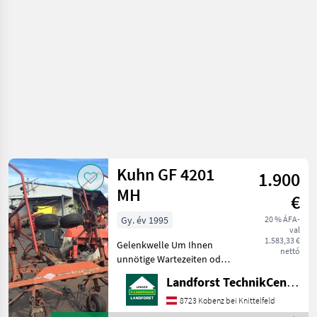
Kuhn GF 4201
1.900
MH
€
Gy. év 1995
20 % ÁFA-
val
1.583,33 €
Gelenkwelle Um Ihnen
nettó
unnötige Wartezeiten oder
Wegstrecken zu ersparen,
Landforst TechnikCenter Knittelfeld
bitten wir Sie um vorherige
Kontaktaufnahme, falls Sie
8723 Kobenz bei Knittelfeld
eine unserer Maschinen