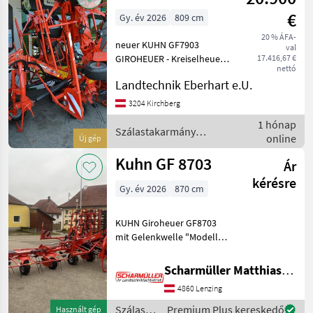
€
Gy. év 2026
809 cm
20 % ÁFA-
neuer KUHN GF7903
val
GIROHEUER - Kreiselheuer
17.416,67 €
nettó
Arbeitsbreite 8, 09m 8
Landtechnik Eberhart e.U.
Kreisel mit je 5
Zinkenarmen
3204 Kirchberg
Dreipunktanbau Kat. 2 inkl.
1 hónap
Gelenkwelle inkl.
Szálastakarmány
online
Új gép
hydraulischer Schräg
betakarítók / Kuhn
Kuhn GF 8703
Ár
kérésre
Gy. év 2026
870 cm
KUHN Giroheuer GF8703
mit Gelenkwelle "Modell
2026" - hydraulische
Schräglaufeinrichtung -
Scharmüller Matthias Landtechnik
vorderes Stützrad - 8
4860 Lenzing
Kreisel "OPTITEDD" - HLC
Kreis
Szálastakarmány
Premium Plus kereskedő
Használt gép