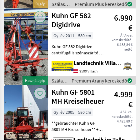
Wegstrecken
Szálastakarmány
Premium Plus kereskedő
Új gép
betakarítók
Kuhn GF 582
6.990
/ Kuhn
Digidrive
€
Gy. év 2011
580 cm
ÁFA-val
kereskedőtől
6.185,84 €
Kuhn GF 582 Digidrive
nettó
centrifugális szénaszárító, 6
centrifugával és egyenként
Landtechnik Villach GmbH
5 fogkaros karral,
lengőkeret lengéscsillapító
9500 Villach
rudakkal, hidraulikus
Szálastakarmány
Premium Arany kereskedő
Használt gép
összecsukás, ka
betakarítók
Kuhn GF 5801
4.999
/ Kuhn
MH Kreiselheuer
€
Gy. év 2005
580 cm
ÁFA-val
kereskedőtől
4.423,89 €
**gebrauchter Kuhn GF
nettó
5801 MH Kreiselheuer** +
Arbeitsbreite: 5, 80m + LED-
Landtechnik im Tullnerfeld Wilhelm Bayerl GmbH