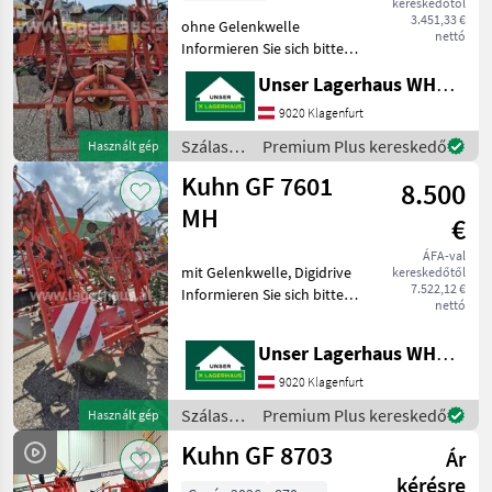
kereskedőtől
3.451,33 €
ohne Gelenkwelle
nettó
Informieren Sie sich bitte
vor Fahrt-Antritt
Unser Lagerhaus WHG, Kärnten, Klagenfurt
telefonisch, ob die von
Ihnen angefragte Maschine
9020 Klagenfurt
aktuell bei uns am Lager
Szálastakarmány
Premium Plus kereskedő
Használt gép
steht. Wir inserieren auch
betakarítók
Kuhn GF 7601
8.500
/ Kuhn
MH
€
ÁFA-val
mit Gelenkwelle, Digidrive
kereskedőtől
7.522,12 €
Informieren Sie sich bitte
nettó
vor Fahrt-Antritt
telefonisch, ob die von
Unser Lagerhaus WHG, Kärnten, Klagenfurt
Ihnen angefragte Maschine
aktuell bei uns am Lager
9020 Klagenfurt
steht. Wir inser
Szálastakarmány
Premium Plus kereskedő
Használt gép
betakarítók
Kuhn GF 8703
Ár
/ Kuhn
kérésre