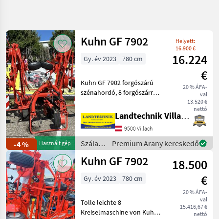
Keresés
pontosítása
Kuhn GF 7902
Helyett:
Kategória
Ország
Szűrők
4
16.900 €
16.224
Gy. év 2023
780 cm
€
189 eredmény
AKTUÁLIS
Visszaállítás
Kuhn GF 7902 forgószárú
ÚTVONAL
megjelenítése
20 % ÁFA-
szénahordó, 8 forgószárral,
val
Mezőgazdasági
mindegyiken 5 karos
13.520 €
gépek/eszközök
nettó
szárral, lengéscsillapító
Landtechnik Villach GmbH
Szalastakarmany
karokkal, tapintókerékkel,
Betakaritok
9500 Villach
hidraulikus határoló
Rendkezelo
szórószerkezet, s
Szálastakarmány
Premium Arany kereskedő
-4 %
Használt gép
betakarítók
Kuhn
Kuhn GF 7902
18.500
/ Kuhn
KATEGÓRIA
€
Gy. év 2023
780 cm
KIVÁLASZTÁSA
20 % ÁFA-
val
Kuhn
Tolle leichte 8
15.416,67 €
Kreiselmaschine von Kuhn (
nettó