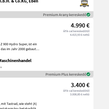
.b.H. & Co.KG, Eben
Premium Arany kereskedő
4.990 €
ÁFA-val kereskedőtől
4.415,93 € nettó
t
 Maschinenhandel
au
Premium Plus kereskedő
3.400 €
ÁFA-val kereskedőtől
3.008,85 € nettó
A)
lastakarmány betakarítók