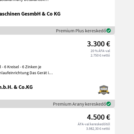
aschinen GesmbH & Co KG
Premium Plus kereskedő
3.300 €
20 % ÁFA-val
2.750 € nettó
richtung Das Gerät ist
.b.H. & Co.KG
Premium Arany kereskedő
4.500 €
ÁFA-val kereskedőtől
3.982,30 € nettó