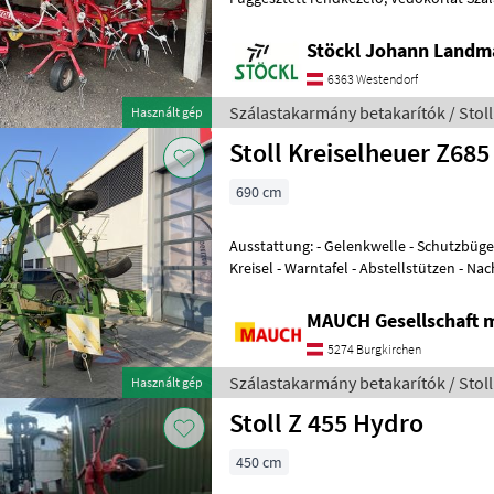
Rendkezelő
Stöckl Johann Landm
6363 Westendorf
Szálastakarmány betakarítók / Stoll
Használt gép
Stoll Kreiselheuer Z685
690 cm
Ausstattung: - Gelenkwelle - Schutzbügel - 6 Kreisel - 6 Zinken je
Kreisel - Warntafel - Abstellstützen - Nachlaufein
in Burgkirche
MAUCH Gesellschaft m
5274 Burgkirchen
Szálastakarmány betakarítók / Stoll
Használt gép
Stoll Z 455 Hydro
450 cm