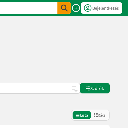
Bejelentkezés
Szűrők
Lista
Rács