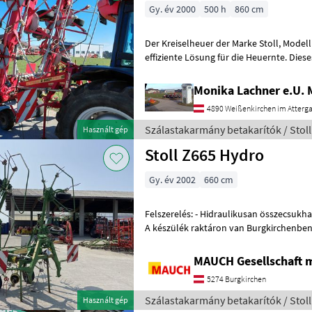
Gy. év 2000
500 h
860 cm
Der Kreiselheuer der Marke Stoll, Modell unbekannt, bietet eine
effiziente Lösung für die Heuernte. Dieses spe
2000, ist ideal für Landwirte,
Monika Lachner e.U.
4890 Weißenkirchen im Atterg
Szálastakarmány betakarítók / Stoll
Használt gép
Stoll Z665 Hydro
Gy. év 2002
660 cm
Felszerelés: - Hidraulikusan összecsukható - Világítás - 6 körforgalom
A készülék raktáron van Burgkirchenben. Alig várom, ho
részletesen is megmutathas
MAUCH Gesellschaft m
5274 Burgkirchen
Szálastakarmány betakarítók / Stoll
Használt gép