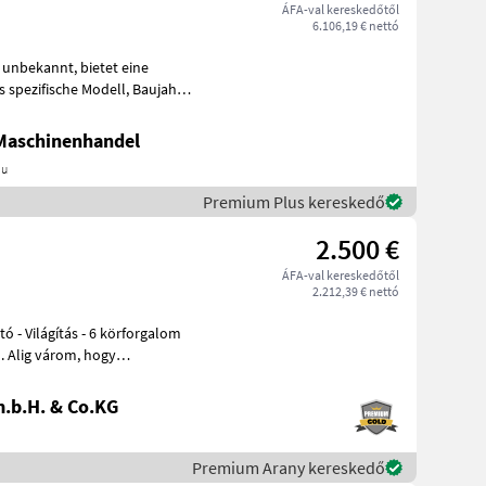
ÁFA-val kereskedőtől
6.106,19 € nettó
zifische Modell, Baujahr
 Maschinenhandel
au
Premium Plus kereskedő
2.500 €
ÁFA-val kereskedőtől
2.212,39 € nettó
gy
.b.H. & Co.KG
Premium Arany kereskedő