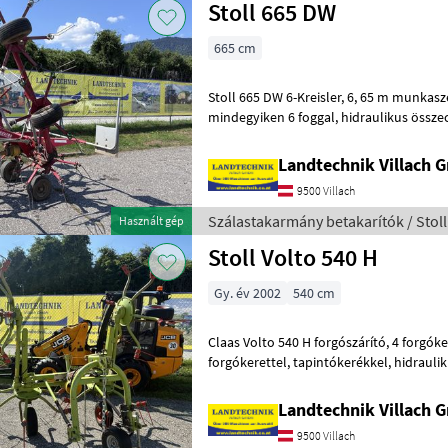
Stoll 665 DW
665 cm
Stoll 665 DW 6-Kreisler, 6, 65 m munkaszélességgel, 6 forgócsapágy,
mindegyiken 6 foggal, hidraulikus összecsukás, figyelmeztető
táblákkal, mechanikus elülső támasztó
Landtechnik Villach
9500 Villach
Szálastakarmány betakarítók / Stoll
Használt gép
Stoll Volto 540 H
Gy. év 2002
540 cm
Claas Volto 540 H forgószárító, 4 forgókerékkel, egyenként 6 karos,
forgókerettel, tapintókerékkel, hidraulikus összecsukással, védőkeret
nélkül, hajtótengellyel, az
Landtechnik Villach
9500 Villach