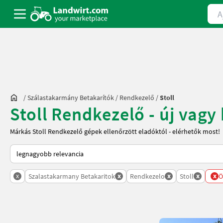
Ajá
/
Szálastakarmány Betakarítók
/
Rendkezelő
/
Stoll
Stoll Rendkezelő - új vagy
Márkás Stoll Rendkezelő gépek ellenőrzött eladóktól - elérhetők most!
Így van sorba rendezve a Landwirt.com-on
x
x
x
x
x
Szalastakarmany Betakaritok
Rendkezelo
Stoll
Ö