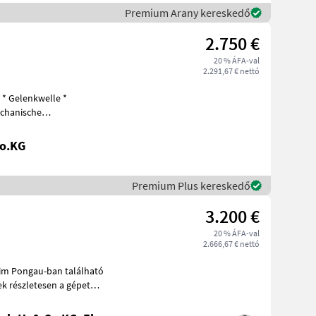
Premium Arany kereskedő
2.750 €
20 % ÁFA-val
2.291,67 € nettó
 * Gelenkwelle *
echanische
Grenzstreueinrichtung - ist fest * Baujahr 2005 * Teilw
Co.KG
Premium Plus kereskedő
3.200 €
20 % ÁFA-val
2.666,67 € nettó
ontjá