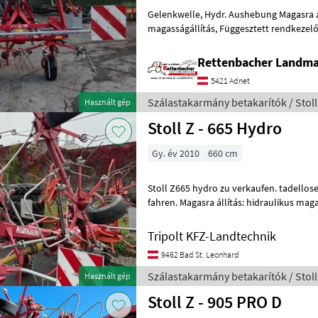
Gelenkwelle, Hydr. Aushebung Magasra állítás: hidraulikus
magasságállítás, Függesztett rendkezel
Szórásszög állítása, Védőkorlát Szálast
Rettenbacher Landma
5421 Adnet
Szálastakarmány betakarítók / Stoll
Használt gép
Stoll Z - 665 Hydro
Gy. év 2010
660 cm
Stoll Z665 hydro zu verkaufen. tadello
fahren. Magasra állítás: hidraulikus maga
rendkezelő, Fogvesztés elleni biztosí
Tripolt KFZ-Landtechnik
9462 Bad St. Leonhard
Szálastakarmány betakarítók / Stoll
Használt gép
Stoll Z - 905 PRO D