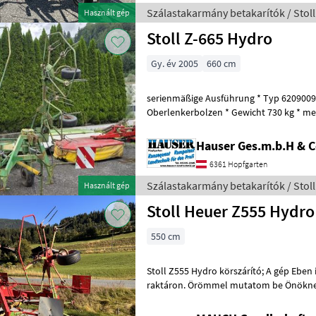
Szálastakarmány betakarítók / Stoll
Használt gép
Stoll Z-665 Hydro
Gy. év 2005
660 cm
serienmäßige Ausführung * Typ 6209009
Oberlenkerbolzen * Gewicht 730 kg * m
Hauser Ges.m.b.H & 
6361 Hopfgarten
Szálastakarmány betakarítók / Stoll
Használt gép
Stoll Heuer Z555 Hydro
550 cm
Stoll Z555 Hydro körszárító; A gép Eben im Pongau-ban található
raktáron. Örömmel mutatom be Önöknek részletesen a gépet
Ebenben, az alpesi mezőgazdaság közp