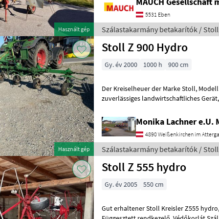
MAUCH Gesellschaft m
5531 Eben
Szálastakarmány betakarítók / Stoll
Használt gép
Stoll Z 900 Hydro
Gy. év 2000
1000 h
900 cm
Der Kreiselheuer der Marke Stoll, Modell Z 900 Hydro Super, ist ein
zuverlässiges landwirtschaftliches Gerät, das im Jahr 2000 gebau
wurde. Mit einer beeindruckende
Monika Lachner e.U.
4890 Weißenkirchen im Atterg
Szálastakarmány betakarítók / Stoll
Használt gép
Stoll Z 555 hydro
Gy. év 2005
550 cm
Gut erhaltener Stoll Kreisler Z555 hydro, mit Tastrad, wie steht (
Függesztett rendkezelő, Védőkorlát Szá