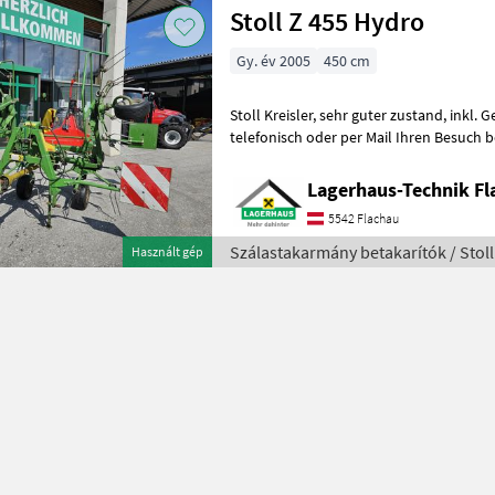
Stoll Z 455 Hydro
Gy. év 2005
450 cm
Stoll Kreisler, sehr guter zustand, inkl. Gelenkwelle; Wir bitten
telefonisch oder per Mail Ihren Besuch b
ausreichend Zeit für die Beratung
Lagerhaus-Technik Fl
5542 Flachau
Szálastakarmány betakarítók / Stoll
Használt gép