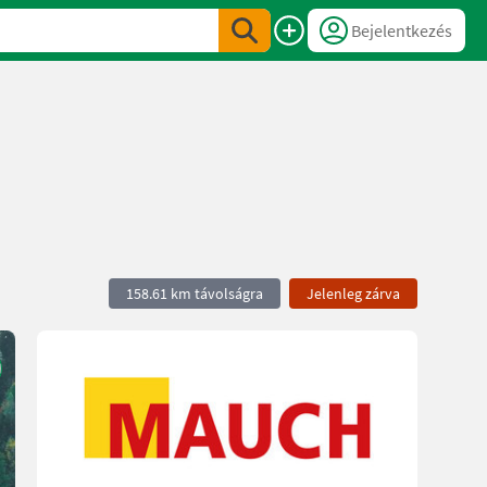
Bejelentkezés
158.61 km távolságra
Jelenleg zárva