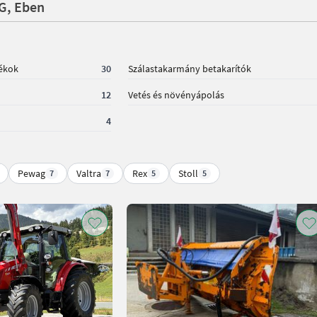
KG, Eben
zékok
30
Szálastakarmány betakarítók
12
Vetés és növényápolás
4
Pewag
Valtra
Rex
Stoll
7
7
5
5