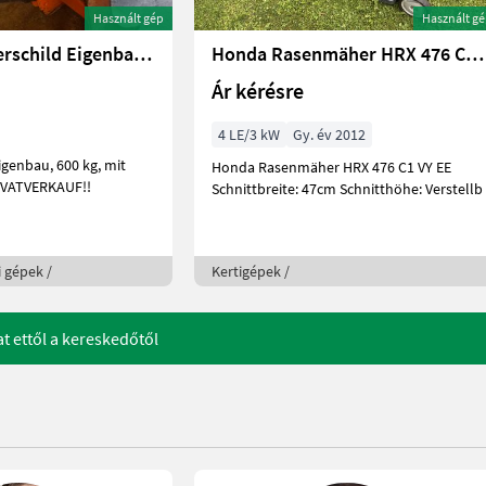
Használt gép
Használt g
Sonstige Polterschild Eigenbau 2m
Honda Rasenmäher HRX 476 C1 VYEE
Ár kérésre
4 LE/3 kW
Gy. év 2012
igenbau, 600 kg, mit
Honda Rasenmäher HRX 476 C1 VY EE
eugfach; PRIVATVERKAUF!!
Schnittbreite: 47cm Schnitthöhe: Verstellb
i gépek /
Kertigépek /
at ettől a kereskedőtől