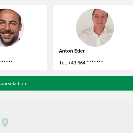
Anton Eder
******
Tel:
+43 664 *******
apcsolattartó