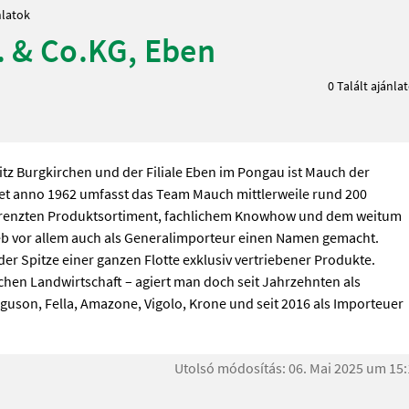
nlatok
 & Co.KG, Eben
0 Talált ajánla
tz Burgkirchen und der Filiale Eben im Pongau ist Mauch der
et anno 1962 umfasst das Team Mauch mittlerweile rund 200
egrenzten Produktsortiment, fachlichem Knowhow und dem weitum
b vor allem auch als Generalimporteur einen Namen gemacht.
 Spitze einer ganzen Flotte exklusiv vertriebener Produkte.
ischen Landwirtschaft – agiert man doch seit Jahrzehnten als
guson, Fella, Amazone, Vigolo, Krone und seit 2016 als Importeuer
Utolsó módosítás: 06. Mai 2025 um 15