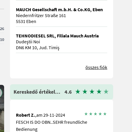
MAUCH Gesellschaft m.b.H. & Co.KG, Eben
Niedernfritzer Straße 161
5531 Eben
26
TEHNODIESEL SRL, Filiala Mauch Austria
10
Dudeştii Noi
DN6 KM 10, Jud. Timiş
összes fiók
Kereskedő értékelése
4.6
Robert Z.
,am 29-11-2024
FESCH IS DO OBN..SEHR freundliche
Bedienung