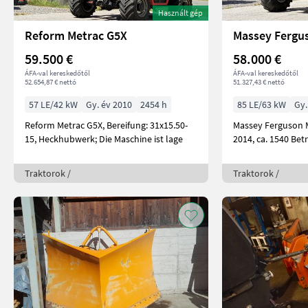
Használt gép
Reform Metrac G5X
59.500 €
58.000 €
ÁFA-val kereskedőtől
ÁFA-val kereskedőtől
52.654,87 € nettó
51.327,43 € nettó
57 LE/42 kW
Gy. év 2010
2454 h
85 LE/63 kW
Gy.
Reform Metrac G5X, Bereifung: 31x15.50-
Massey Ferguson 
15, Heckhubwerk; Die Maschine ist lage
2014, ca. 1540 Bet
Traktorok /
Traktorok /