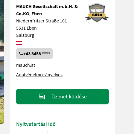
MAUCH Gesellschaft m.b.H. &
Co.KG, Eben
Niedernfritzer Straße 161
5531 Eben
Salzburg
+43 6458 ****
mauch.at
Adatvédelmi irányelvek
Üzenet küldése
Nyitvatartási idő