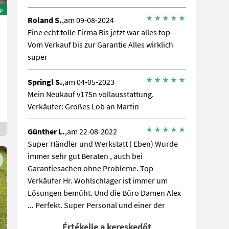
ép
Roland S.
,am 09-08-2024
Eine echt tolle Firma Bis jetzt war alles top
Vom Verkauf bis zur Garantie Alles wirklich
super
Springl S.
,am 04-05-2023
Mein Neukauf v175n vollausstattung.
Verkäufer: Großes Lob an Martin
Günther L.
,am 22-08-2022
Super Händler und Werkstatt ( Eben) Wurde
immer sehr gut Beraten , auch bei
Garantiesachen ohne Probleme. Top
Verkäufer Hr. Wohlschlager ist immer um
Lösungen bemüht. Und die Büro Damen Alex
... Perfekt. Super Personal und einer der
besten Händler Österreichs.
Értékelje a kereskedőt