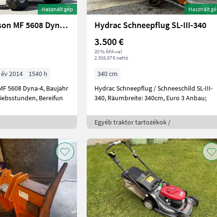
Használt gép
Használt g
Massey Ferguson MF 5608 Dyna-4
Hydrac Schneepflug SL-III-340
3.500 €
20 % ÁFA-val
2.916,67 € nettó
 év 2014
1540 h
340 cm
MF 5608 Dyna-4, Baujahr
Hydrac Schneepflug / Schneeschild SL-III-
riebsstunden, Bereifun
340, Räumbreite: 340cm, Euro 3 Anbau;
Egyéb traktor tartozékok /