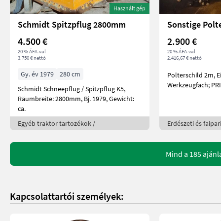
Használt gép
Schmidt Spitzpflug 2800mm
4.500 €
2.900 €
20 % ÁFA-val
20 % ÁFA-val
3.750 € nettó
2.416,67 € nettó
Gy. év 1979
280 cm
Polterschild 2m, E
Werkz
Schmidt Schneepflug / Spitzpflug K5,
Räumbreite: 2800mm, Bj. 1979, Gewicht:
ca.
Egyéb traktor tartozékok /
Erdészeti és faipar
Mind a 185 ajánl
Kapcsolattartói személyek: