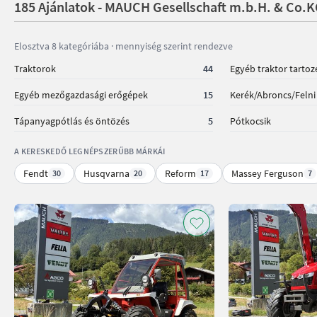
185 Ajánlatok - MAUCH Gesellschaft m.b.H. & Co.
Elosztva 8 kategóriába · mennyiség szerint rendezve
Traktorok
44
Egyéb traktor tarto
Egyéb mezőgazdasági erőgépek
15
Kerék/Abroncs/Felni
Tápanyagpótlás és öntözés
5
Pótkocsik
A KERESKEDŐ LEGNÉPSZERŰBB MÁRKÁI
Fendt
Husqvarna
Reform
Massey Ferguson
30
20
17
7