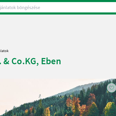
nlatok böngészése
nlatok
 & Co.KG, Eben