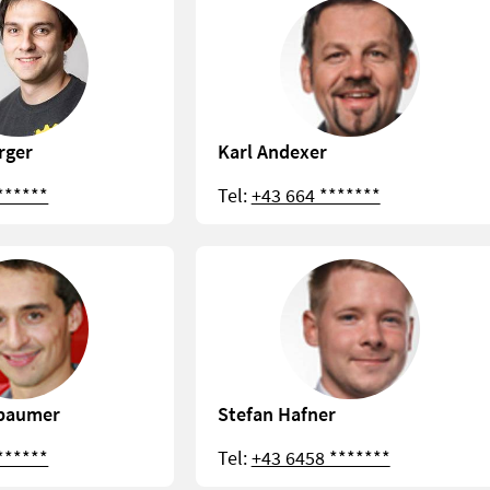
rger
Karl Andexer
******
Tel:
+43 664 *******
baumer
Stefan Hafner
******
Tel:
+43 6458 *******