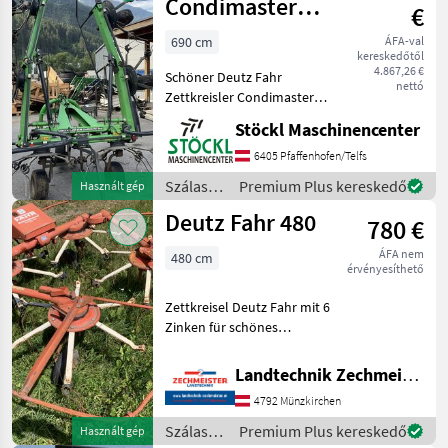
Fahr
Condimaster
€
6821
690 cm
ÁFA-val
kereskedőtől
4.867,26 €
Schöner Deutz Fahr
nettó
Zettkreisler Condimaster
6821, mit Tastrad,
Stöckl Maschinencenter
Dämpfungsstreben,
Gelenkwelle. (B). Magasra
6405 Pfaffenhofen/Telfs
állítás: hidraulikus
Szálastakarmány
Premium Plus kereskedő
Használt gép
magasságállítás,
betakarítók
Deutz Fahr 480
Függesztett rendkezel
780 €
/ Deutz
Fahr
ÁFA nem
480 cm
érvényesíthető
Zettkreisel Deutz Fahr mit 6
Zinken für schönes
Streubild Vontatott
rendkezelő, Védőkorlát
Landtechnik Zechmeister GmbH & Co KG
Szálastakarmány
4792 Münzkirchen
betakarítók Rendkezelő
Szálastakarmány
Premium Plus kereskedő
Használt gép