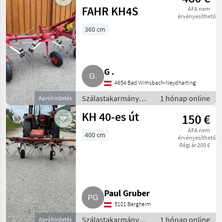
FAHR KH4S
ÁFA nem
érvényesíthető
360 cm
G .
4654 Bad Wimsbach-Neydharting
Szálastakarmány
1 hónap online
Apróhirdetés
betakarítók /
KH 40-es út
150 €
Rendkezelő
ÁFA nem
400 cm
érvényesíthető
Régi ár 200 €
Paul Gruber
5101 Bergheim
Szálastakarmány
1 hónap online
Apróhirdetés