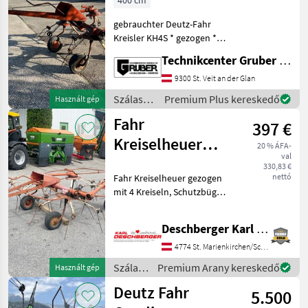
400 cm
gebrauchter Deutz-Fahr
Kreisler KH4S * gezogen *
sofort einsatzbereit
Technikcenter Gruber GmbH
BASTLEROBJEKT
Szálastakarmány
9300 St. Veit an der Glan
betakarítók Rendkezelő
Szálastakarmány
Premium Plus kereskedő
Használt gép
betakarítók
Fahr
397 €
/ Deutz
Fahr
Kreiselheuer
20 % ÁFA-
val
gezogen
330,83 €
nettó
Fahr Kreiselheuer gezogen
mit 4 Kreiseln, Schutzbügel
und Gelenkwelle - Ihr
Ansprechparner - Hr. Dobler
Deschberger Karl Landtechnik GesmbH & Co KG
Christian Vontatott
rendkezelő, Védőkorlát
4774 St. Marienkirchen/Schärding
Szálastakarmány bet
Szálastakarmány
Premium Arany kereskedő
Használt gép
betakarítók
Deutz Fahr
5.500
/ Deutz