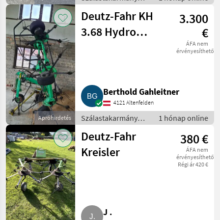
betakarítók /
Deutz-Fahr KH
3.300
Rendkezelő
3.68 Hydro
€
Super
ÁFA nem
érvényesíthető
Berthold Gahleitner
4121 Altenfelden
Szálastakarmány
1 hónap online
Apróhirdetés
betakarítók /
Deutz-Fahr
380 €
Rendkezelő
Kreisler
ÁFA nem
érvényesíthető
Régi ár 420 €
J .