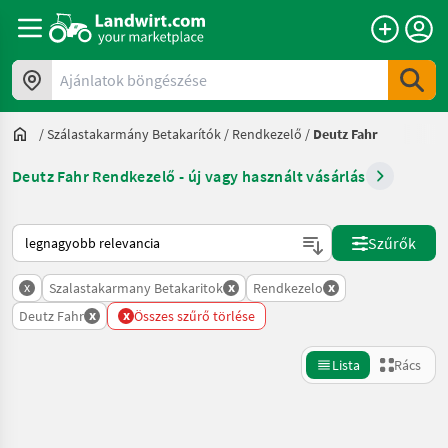
Ajánlatok böngészése
/
Szálastakarmány Betakarítók
/
Rendkezelő
/
Deutz Fahr
Deutz Fahr Rendkezelő - új vagy használt vásárlás
Így van sorba rendezve a Landwirt.com-on
Szűrők
x
x
x
Szalastakarmany Betakaritok
Rendkezelo
x
x
Deutz Fahr
Összes szűrő törlése
Lista
Rács