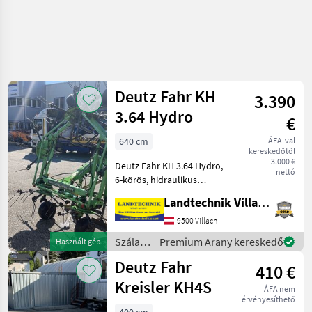
Deutz Fahr KH
3.390
3.64 Hydro
€
640 cm
ÁFA-val
kereskedőtől
3.000 €
Deutz Fahr KH 3.64 Hydro,
nettó
6-körös, hidraulikus
összecsukással,
Landtechnik Villach GmbH
forgókerettel, védőkerettel,
hidraulikus szórási
9500 Villach
határolóval,
Szálastakarmány
Premium Arany kereskedő
Használt gép
hajtótengellyel, javításra
betakarítók
Deutz Fahr
szorul, azonn
410 €
/ Deutz
Fahr
Kreisler KH4S
ÁFA nem
érvényesíthető