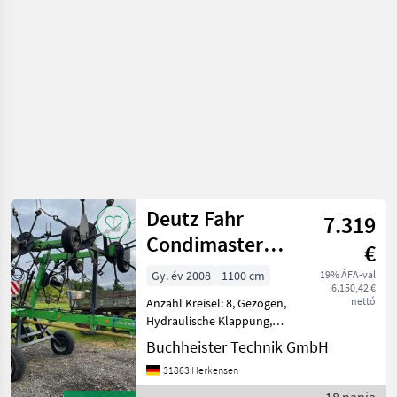
Rendkezelő
Deutz Fahr
7.319
Condimaster
€
11041
Gy. év 2008
1100 cm
19% ÁFA-val
6.150,42 €
nettó
Anzahl Kreisel: 8, Gezogen,
Hydraulische Klappung,
Nachlauf, Weitwinkel-
Buchheister Technik GmbH
Gelenkwelle ________ 8
31863 Herkensen
Kreisel mit 7 Zinkenarme
Weitwinkel Gelenkwelle