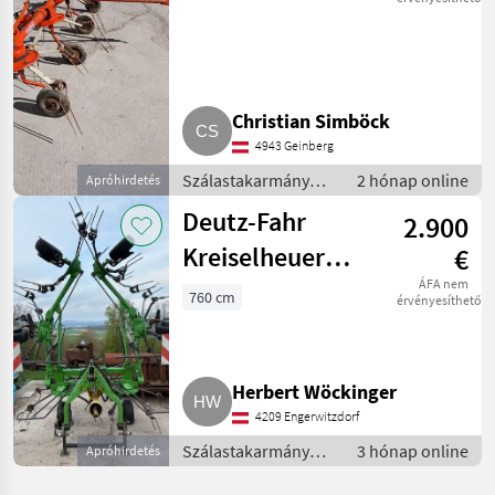
Christian Simböck
4943 Geinberg
Szálastakarmány
2 hónap online
Apróhirdetés
betakarítók /
Deutz-Fahr
2.900
Rendkezelő
Kreiselheuer
€
KH3.76 Hydro-
ÁFA nem
760 cm
érvényesíthető
super
Herbert Wöckinger
4209 Engerwitzdorf
Szálastakarmány
3 hónap online
Apróhirdetés
betakarítók /