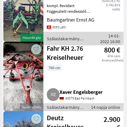
kulcs (8,1 %)
5.742,83 €
kompl. Revidiert
nettó
Függesztett rendkezelő
Szálastakarmány
Baumgartner Ernst AG
betakarítók Rendkezelő
3053 Lätti
14-01-
Használt gép
Szálastakarmány
2022 16:00
betakarítók / Deutz Fahr
Fahr KH 2.76
800 €
Kreiselheuer
ÁFA nem
érvényesíthető
760 cm
Xaver Engelsberger
83075 Bad Feilnbach
Szálastakarmány
14 napja online
Apróhirdetés
betakarítók /
Deutz
2.900
Rendkezelő
Kreiselheuer