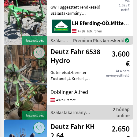
val
1.625 €
Kereskedői
GW Függesztett rendkezelő
Marketplace
Apróhirdetések
nettó
ajánlatok
Szálastakarmány
betakarítók Rendkezelő
LH Eferding-OÖ.Mitte, Landtechnik Hofkirchen
4716 Hofkirchen
Szálastakarmány
Premium Plus kereskedő
Használt gép
betakarítók
Deutz Fahr 6538
3.600
/ Deutz
Fahr
Hydro
€
ÁFA nem
Guter eisatzbereiter
érvényesíthető
Zustand , 4 Kreisel ,
hydraulisch aufklappbar,
mit Übersetzungsgetriebe,
Doblinger Alfred
Maschine befindet sich im
4925 Pramet
Kundeneigentum ,
2 hónap
Privatverkauf
Szálastakarmány
online
Szálastakarmány be
Használt gép
betakarítók / Deutz Fahr
Deutz Fahr KH
2.650
2.64