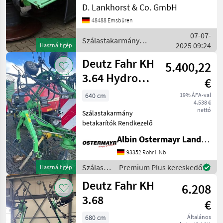
Szálastakarmány
D. Lankhorst & Co. GmbH
betakarítók Rendkezelő
48488 Emsbüren
07-07-
Szálastakarmány
2025 09:24
Használt gép
betakarítók / Deutz Fahr
Deutz Fahr KH
5.400,22
3.64 Hydro
€
Super
640 cm
19% ÁFA-val
4.538 €
nettó
Szálastakarmány
betakarítók Rendkezelő
Albin Ostermayr Landmaschinenhandel e.K.
93352 Rohr i. Nb
Szálastakarmány
Premium Plus kereskedő
Használt gép
betakarítók
Deutz Fahr KH
6.208
/ Deutz
Fahr
3.68
€
680 cm
Általános