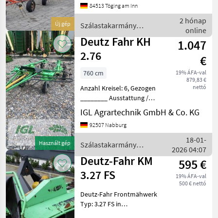
84513 Töging am Inn
English.Der Preis ist für den
dargestellten Zustand
2 hónap
Új gép
Szálastakarmány
gültig. Die Angaben in der
online
betakarítók / Deutz Fahr
Besc
Deutz Fahr KH
1.047
2.76
€
760 cm
19% ÁFA-val
879,83 €
nettó
Anzahl Kreisel: 6, Gezogen
________ Ausstattung /
Merkmale: * 6-Kreisel-
IGL Agrartechnik GmbH & Co. KG
Kreiselheuer * Arbeitsbreite
92507 Nabburg
ca. 7, 60 m * Gezogene
Ausführung * Mechanische
18-01-
Használt gép
Szálastakarmány
Klappung * Inkl
2026 04:07
betakarítók / Deutz Fahr
Deutz-Fahr KM
595 €
3.27 FS
19% ÁFA-val
500 € nettó
Deutz-Fahr Frontmähwerk
Typ: 3.27 FS in
Serienausstattung