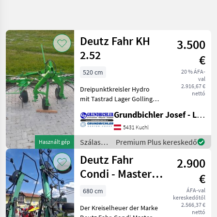
Keresés
pontosítása
Deutz Fahr KH
3.500
Kategória
Ország
Szűrők
4
2.52
€
520 cm
20 % ÁFA-
47 eredmény
AKTUÁLIS
Visszaállítás
val
ÚTVONAL
megjelenítése
2.916,67 €
Dreipunktkreisler Hydro
nettó
Mezőgazdasági
mit Tastrad Lager Golling
gépek/eszközök
Szálastakarmány
Grundbichler Josef - Landmaschinen
Szalastakarmany
betakarítók Rendkezelő
Betakaritok
5431 Kuchl
Rendkezelo
Szálastakarmány
Premium Plus kereskedő
Használt gép
betakarítók
Deutz
Deutz Fahr
2.900
Fahr
/ Deutz
Fahr
Condi - Master
€
KATEGÓRIA
6821
KIVÁLASZTÁSA
680 cm
ÁFA-val
kereskedőtől
Deutz Fahr
2.566,37 €
Der Kreiselheuer der Marke
nettó