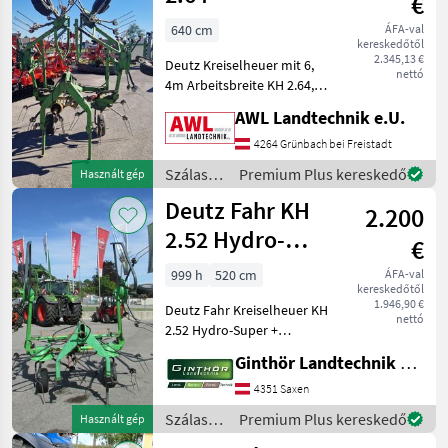
€
640 cm
ÁFA-val
kereskedőtől
2.345,13 €
Deutz Kreiselheuer mit 6,
nettó
4m Arbeitsbreite KH 2.64,
hydraulische Klappung,
AWL Landtechnik e.U.
Warntafeln, Gelenkwelle,
Dämpfungstreben
4264 Grünbach bei Freistadt
(Pöttinger), Schwenkbock
Szálastakarmány
Premium Plus kereskedő
Használt gép
Szálastakarmány betakarí
betakarítók
Deutz Fahr KH
2.200
/ Deutz
Fahr
2.52 Hydro-
€
Super
999 h
520 cm
ÁFA-val
kereskedőtől
1.946,90 €
Deutz Fahr Kreiselheuer KH
nettó
2.52 Hydro-Super +
Hydraulische Klappung +
Ginthör Landtechnik GmbH
Dämpfungsstreben + inkl.
Gelenkwelle + mechanische
4351 Saxen
Grenzstreueinrichtung
Szálastakarmány
Premium Plus kereskedő
Használt gép
sofort einsatzber
betakarítók