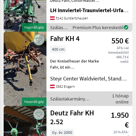
Deutz Fahr, Condi-Master
Pöttinger
6821 ist ein leistungsstarkes
LH Innviertel-Traunviertel-Urfahr eGen, Gundertshausen
landwirtschaftliches Gerät,
das speziell für die
5142 Gundertshausen
Krone
effiziente Heuernte
Szálastakarmány
Premium Plus kereskedő
Használt gép
entwickelt w
Claas
betakarítók
Fahr KH 4
550 €
/ Deutz
Fahr
Kuhn
ÁFA-val
400 cm
kereskedőtől
486,73 €
Fella
Der Kreiselheuer der Marke
nettó
Fahr, ist ein
Mind a 36
landwirtschaftliches Gerät,
megjelenítése
Steyr Center Waldviertel, Standort Eisgarn
das speziell für die Heu-
und Grasbearbeitung
3862 Eisgarn
MODELL
entwickelt wurde. Mit einer
1 hónap
Arbeitsbreite von 400
Szálastakarmány
online
Használt gép
betakarítók / Deutz Fahr
Deutz Fahr KH
1.950
KH
2.52
2.52
€
MARKETPLACE
Gy. év 2000
20 % ÁFA-