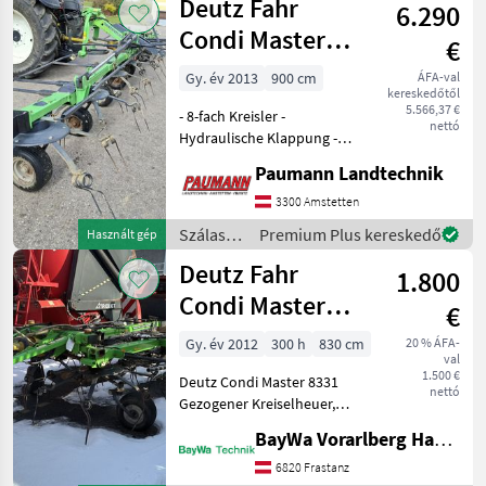
Deutz Fahr
6.290
/ Deutz
Fahr
Condi Master
€
9021
Gy. év 2013
900 cm
ÁFA-val
kereskedőtől
5.566,37 €
- 8-fach Kreisler -
nettó
Hydraulische Klappung -
9m Arbeitsbreite -
Paumann Landtechnik
Transportbreite 2, 98m -
1100kg Eigengewicht -
3300 Amstetten
Abstellhöhe 3, 45m -
Szálastakarmány
Premium Plus kereskedő
Használt gép
mechanische
betakarítók
Deutz Fahr
Grenzstreuverstel
1.800
/ Deutz
Fahr
Condi Master
€
8331
Gy. év 2012
300 h
830 cm
20 % ÁFA-
val
1.500 €
Deutz Condi Master 8331
nettó
Gezogener Kreiselheuer,
Doppel-U-
BayWa Vorarlberg HandelsGmbH BayWa Technik
Profilrahmen.Tragfähigkeit
Wartungsfreie
6820 Frastanz