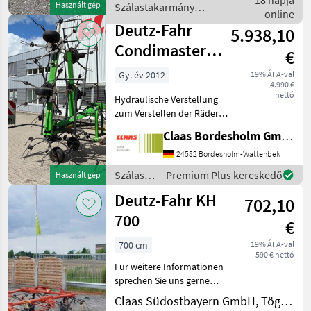
18 napja
Használt gép
Szálastakarmány
Világítás Szálast
online
betakarítók / Deutz Fahr
Deutz-Fahr
5.938,10
Condimaster
€
7621
Gy. év 2012
19% ÁFA-val
4.990 €
nettó
Hydraulische Verstellung
zum Verstellen der Räder
Ein Video vom Probelauf ist
Claas Bordesholm GmbH
verfügbar Szálastakarmány
betakarítók Rendkezelő
24582 Bordesholm-Wattenbek
Szálastakarmány
Premium Plus kereskedő
Használt gép
betakarítók
Deutz-Fahr KH
702,10
/ Deutz
Fahr
700
€
700 cm
19% ÁFA-val
590 € nettó
Für weitere Informationen
sprechen Sie uns gerne
an.Wir sprechen
Claas Südostbayern GmbH, Töging
Deutsch;We speak