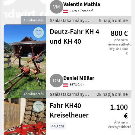
Valentin Mathia
9125 Kühnsdorf
Szálastakarmány
9 napja online
Apróhirdetés
betakarítók /
Deutz-Fahr KH 4
800 €
Rendkezelő
und KH 40
ÁFA nem
érvényesíthető
Régi ár 1.000
€
Daniel Müller
6673 Grän
Szálastakarmány
28 napja online
Apróhirdetés
betakarítók /
Fahr KH40
1.100
Rendkezelő
Kreiselheuer
€
ÁFA nem
440 cm
érvényesíthető