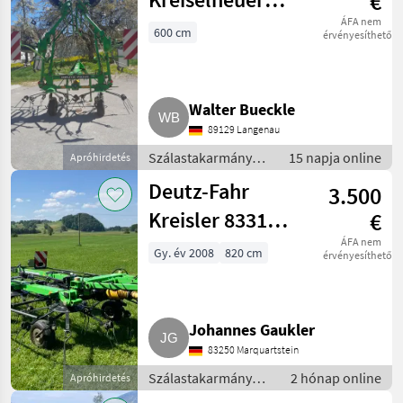
€
2.76 Hydro
ÁFA nem
600 cm
érvényesíthető
Super KH 2.76
Hydro-Super
Walter Bueckle
89129 Langenau
Szálastakarmány
15 napja online
Apróhirdetés
betakarítók /
Deutz-Fahr
3.500
Rendkezelő
Kreisler 8331
€
Kverneland 8331
ÁFA nem
Gy. év 2008
820 cm
érvényesíthető
Johannes Gaukler
83250 Marquartstein
Szálastakarmány
2 hónap online
Apróhirdetés
betakarítók /