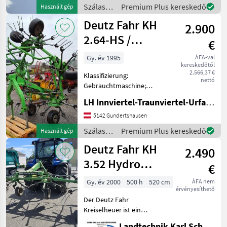
Ölbadgetriebe. Kein
Szálastakarmány
Premium Plus kereskedő
Használt gép
Abschmieren. Zweifache
betakarítók
Deutz Fahr KH
Kugellagerung von Antri
2.900
/ Deutz
Fahr
2.64-HS /
€
Kreiselheuer /
Gy. év 1995
ÁFA-val
kereskedőtől
Zetter
2.566,37 €
Klassifizierung:
nettó
Gebrauchtmaschine;
Anzahl Kreisel: 6; Weitere
LH Innviertel-Traunviertel-Urfahr eGen, Gundertshausen
Maschinenmerkmale: - Mit
Gelenkwelle - hydraulisch
5142 Gundertshausen
Klappbar Standort
Szálastakarmány
Premium Plus kereskedő
Használt gép
Gundertshausen
betakarítók
Deutz Fahr KH
Szálastakarmány b
2.490
/ Deutz
Fahr
3.52 Hydro
€
Super
Gy. év 2000
500 h
520 cm
ÁFA nem
érvényesíthető
Der Deutz Fahr
Kreiselheuer ist ein
zuverlässiges
Landtechnik Karl Scheuch