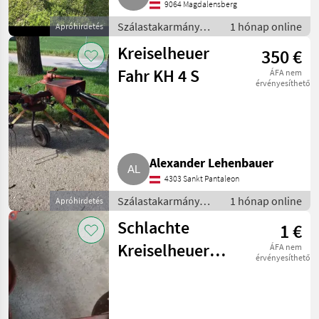
9064 Magdalensberg
Szálastakarmány
1 hónap online
Apróhirdetés
betakarítók /
Kreiselheuer
350 €
Rendkezelő
Fahr KH 4 S
ÁFA nem
érvényesíthető
Alexander Lehenbauer
4303 Sankt Pantaleon
Szálastakarmány
1 hónap online
Apróhirdetés
betakarítók /
Schlachte
1 €
Rendkezelő
Kreiselheuer
ÁFA nem
érvényesíthető
Fahr KH4S