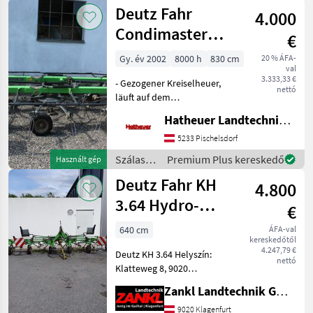
betakarítók
Deutz Fahr
4.000
/ Deutz
Fahr
Condimaster
€
8331
Gy. év 2002
8000 h
830 cm
20 % ÁFA-
val
3.333,33 €
- Gezogener Kreiselheuer,
nettó
läuft auf dem
Kreiselfahrwerk, kein
Hatheuer Landtechnik GmbH & Co.KG.
Hubkraftbedarf. - Doppel-U-
Profilrahmen.
5233 Pischelsdorf
Kreiselgetriebe nicht in die
Szálastakarmány
Premium Plus kereskedő
Használt gép
Tragfähigkeit integriert. -
betakarítók
Deutz Fahr KH
War
4.800
/ Deutz
Fahr
3.64 Hydro-
€
Super
640 cm
ÁFA-val
kereskedőtől
4.247,79 €
Deutz KH 3.64 Helyszín:
nettó
Klatteweg 8, 9020
Klagenfurt - Munka
Zankl Landtechnik GmbH
szélesség: 640 cm - 6
forgófej - Ballon
9020 Klagenfurt