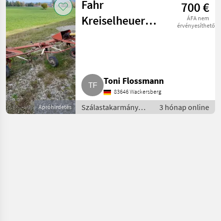
Fahr
700 €
Rendkezelő
Kreiselheuer
ÁFA nem
érvényesíthető
KH40
Toni Flossmann
83646 Wackersberg
Szálastakarmány
3 hónap online
Apróhirdetés
betakarítók /
Rendkezelő