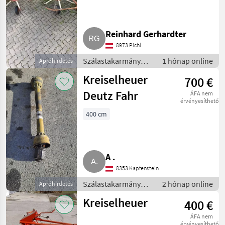
Reinhard Gerhardter
8973 Pichl
Szálastakarmány
1 hónap online
Apróhirdetés
betakarítók /
Kreiselheuer
700 €
Rendkezelő
Deutz Fahr
ÁFA nem
érvényesíthető
400 cm
A .
8353 Kapfenstein
Szálastakarmány
2 hónap online
Apróhirdetés
betakarítók /
Kreiselheuer
400 €
Rendkezelő
ÁFA nem
érvényesíthető