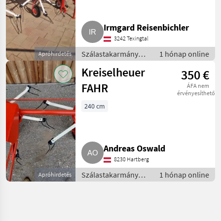
Irmgard Reisenbichler
3242 Texingtal
Szálastakarmány
1 hónap online
Apróhirdetés
betakarítók /
Kreiselheuer
350 €
Rendkezelő
FAHR
ÁFA nem
érvényesíthető
240 cm
Andreas Oswald
8230 Hartberg
Szálastakarmány
1 hónap online
Apróhirdetés
betakarítók /
Rendkezelő