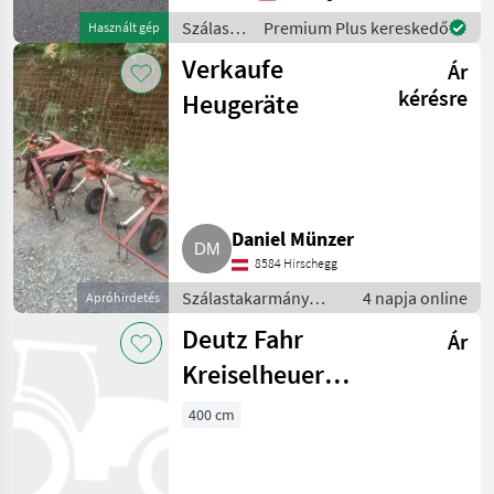
gumiabroncsok -
Szálastakarmány
Premium Plus kereskedő
Használt gép
Hidraulikus összecsukás -
betakarítók
Forgókeret - Figyel
Verkaufe
Ár
/ Deutz
Fahr
kérésre
Heugeräte
Daniel Münzer
8584 Hirschegg
Szálastakarmány
4 napja online
Apróhirdetés
betakarítók /
Deutz Fahr
Ár
Rendkezelő
Kreiselheuer
KH400D
400 cm