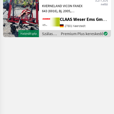
3.277,31 €
nettó
KVERNELAND VICON FANEX
643 (6916), Bj. 2005,
Arbeitsbreite: 6, 40 m, 6
CLAAS Weser Ems GmbH
Kreisel, hydr. Klappung,
Gelenkwelle, Warntafeln/
27801 Neerstedt
Beleuchtung.
Szálastakarmány
Premium Plus kereskedő
Használt gép
Angebotspreis inkl. 19%
betakarítók
MwSt. De
/
Kverneland