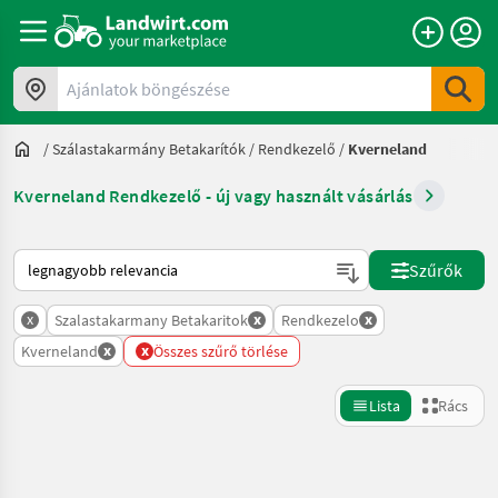
Ajánlatok böngészése
/
Szálastakarmány Betakarítók
/
Rendkezelő
/
Kverneland
Kverneland Rendkezelő - új vagy használt vásárlás
Így van sorba rendezve a Landwirt.com-on
Szűrők
x
x
x
Szalastakarmany Betakaritok
Rendkezelo
x
x
Kverneland
Összes szűrő törlése
Lista
Rács