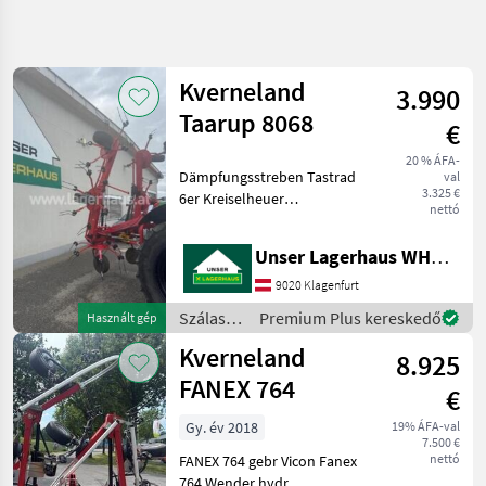
Keresés
pontosítása
Kverneland
3.990
Kategória
Ország
Szűrők
4
Taarup 8068
€
20 % ÁFA-
4 eredmény
AKTUÁLIS
Dämpfungsstreben Tastrad
Visszaállítás
val
ÚTVONAL
megjelenítése
3.325 €
6er Kreiselheuer
nettó
Mezőgazdasági
Informieren Sie sich bitte
gépek/eszközök
vor Fahrt-Antritt
Unser Lagerhaus WHG, Kärnten, Klagenfurt
Szalastakarmany
telefonisch, ob die von
Betakaritok
Ihnen angefragte Maschine
9020 Klagenfurt
aktuell bei uns am Lager s
Rendkezelo
Szálastakarmány
Premium Plus kereskedő
Használt gép
betakarítók
Kverneland
Kverneland
8.925
/
Kverneland
FANEX 764
KATEGÓRIA
€
KIVÁLASZTÁSA
Gy. év 2018
19% ÁFA-val
7.500 €
Kverneland
nettó
FANEX 764 gebr Vicon Fanex
764 Wender hydr.