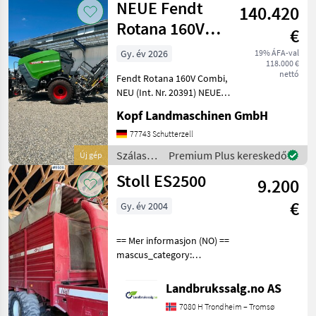
NEUE Fendt
Verfügung!Kuhn GMD
140.420
/ Kuhn
Rotana 160V
€
Combi
Gy. év 2026
19% ÁFA-val
118.000 €
Rundballenpresse,
nettó
Fendt Rotana 160V Combi,
i
NEU (Int. Nr. 20391) NEUE
Fendt Rundballenpresse
Kopf Landmaschinen GmbH
Typ Rotana 160V Combi
Baujahr 2026 40km/h Netz-
77743 Schutterzell
und Folienbindung,
Szálastakarmány
Premium Plus kereskedő
Új gép
integrierte Wickelein
betakarítók
Stoll ES2500
9.200
/ Fendt
€
Gy. év 2004
== Mer informasjon (NO) ==
mascus_category:
otherharvesters Please
provide reference number
Landbrukssalg.no AS
upon request: 9506 See
7080 H Trondheim – Tromsø
en.landbrukssalg.no/9506