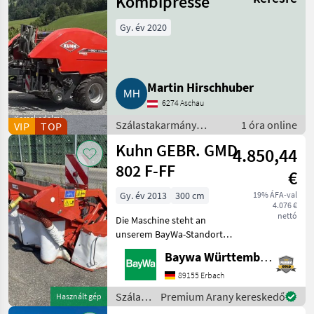
Kombipresse
Gy. év 2020
Martin Hirschhuber
6274 Aschau
Kereskedelmi
Szálastakarmány
1 óra online
VIP
TOP
szolgáltató
betakarítók / Bálázó-
Kuhn GEBR. GMD
4.850,44
csomagoló gép
802 F-FF
€
Gy. év 2013
300 cm
19% ÁFA-val
4.076 €
nettó
Die Maschine steht an
unserem BayWa-Standort
in DE-88214
Baywa Württemberg
Ravensburg.Gerne steht
Ihnen Herr Schmid unter
89155 Erbach
Tel.: 0151 1610 3978 für Ihre
Szálastakarmány
Premium Arany kereskedő
Használt gép
Anfrage zur
betakarítók