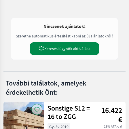
Nincsenek ajánlatok!
Szeretne automatikus értesítést kapni az új ajánlatokról?
Keresési ügynök aktiválása
További találatok, amelyek
érdekelhetik Önt:
Sonstige S12 =
16.422
16 to ZGG
€
Gy. év 2019
19% ÁFA-val