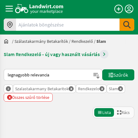
Ajánlatok böngészése
/
Szálastakarmány Betakarítók
/
Rendkezelő
/
Slam
Slam Rendkezelő - új vagy használt vásárlás
Így van sorba rendezve a Landwirt.com-on
Szűrők
x
x
x
x
Szalastakarmany Betakaritok
Rendkezelo
Slam
x
Összes szűrő törlése
Lista
Rács