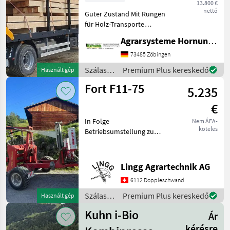
13.800 €
nettó
Guter Zustand Mit Rungen
für Holz-Transporte
Standort 84... Bei Fragen
Agrarsysteme Hornung GmbH & Co. KG
einfach melden Thomas
0171 80 89 838
73485 Zöbingen
Szálastakarmány
Szálastakarmány
Premium Plus kereskedő
Használt gép
betakarítók Bálaszállító
betakarítók
Fort F11-75
kocsi
5.235
/
Sonstige
€
In Folge
Nem ÁFA-
köteles
Betriebsumstellung zu
verkaufen:Gepflegter und
gut erhaltener
Rundballenwickler. Ideal
Lingg Agrartechnik AG
fürs steile Gelände, da die
6112 Doppleschwand
Ballen gehalten werden
können. Der Wickle
Szálastakarmány
Premium Plus kereskedő
Használt gép
betakarítók
Kuhn i-Bio
Ár
/ Fort
kérésre