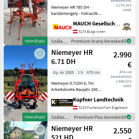
kereskedőtől
3.274,34 €
Niemeyer HR 785 DH -
nettó
kardántengely - hidraulikus
határszóró berendezés A
MAUCH Gesellschaft m.b.H. & Co.KG
gép Burgkirchenben
található. Örömmel
5274 Burgkirchen
mutatom be Önnek
Szálastakarmány
Premium Arany kereskedő
Használt gép
részletesen a gépet
betakarítók
Niemeyer HR
Burgkirche
2.990
/
Niemeyer
6.71 DH
€
Gy. év 2005
1 h
670 cm
ÁFA-val
kereskedőtől
2.646,02 €
Niemeyer 6.71DH 6, 7m
nettó
Arbeitsbreite Baujahr 2005
Grenzstreueinrichtung
Kupfner Landtechnik
mech.
Streuwinkelverstellung
5233 Pischelsdorf am Engelbach
Gelenkwelle hydr.
Szálastakarmány
Premium Plus kereskedő
Használt gép
Klappung Magasra állítás:
betakarítók
Niemeyer HR
hidraulikus maga
2.550
/
Niemeyer
521 HD