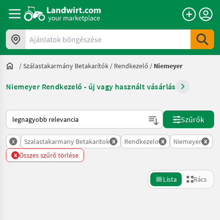
Ajánlatok böngészése
/
Szálastakarmány Betakarítók
/
Rendkezelő
/
Niemeyer
Niemeyer Rendkezelő - új vagy használt vásárlás
Így van sorba rendezve a Landwirt.com-on
Szűrők
x
x
x
x
Szalastakarmany Betakaritok
Rendkezelo
Niemeyer
x
Összes szűrő törlése
Lista
Rács