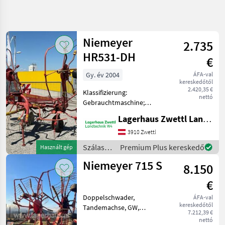
Keresés
pontosítása
Niemeyer
2.735
Kategória
Ország
Szűrők
4
HR531-DH
€
Gy. év 2004
ÁFA-val
15 eredmény
AKTUÁLIS
Visszaállítás
kereskedőtől
ÚTVONAL
megjelenítése
2.420,35 €
Klassifizierung:
nettó
Mezőgazdasági
Gebrauchtmaschine;
gépek/eszközök
Arbeitsbreite: 5.3; Anzahl
Lagerhaus Zwettl Landtechnik
Szalastakarmany
Kreisel: 4;
Betakaritok
Seriennummer/Fahrgestellnummer:
3910 Zwettl
103589;
Rendkezelo
Szálastakarmány
Premium Plus kereskedő
Használt gép
Zinkenverlustsicherung: Ja;
betakarítók
Niemeyer
Niemeyer 715 S
Arme je Kreisel: 6; An
8.150
/
Niemeyer
KATEGÓRIA
€
KIVÁLASZTÁSA
Doppelschwader,
ÁFA-val
kereskedőtől
Niemeyer
Tandemachse, GW,
7.212,39 €
Warntafel mit Beleuchtung
nettó