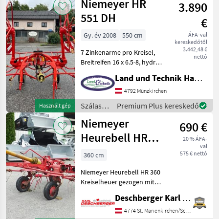
Niemeyer HR
Szálastakarmány beta
3.890
/
Niemeyer
551 DH
€
Gy. év 2008
550 cm
ÁFA-val
kereskedőtől
3.442,48 €
7 Zinkenarme pro Kreisel,
nettó
Breitreifen 16 x 6.5-8, hydr.
Klappung, 609kg
Land und Technik HandelsgesmbH
Eigengewicht, Gelenkwelle,
Magasra állítás: hidraulikus
4792 Münzkirchen
magasságállítás,
Szálastakarmány
Premium Plus kereskedő
Használt gép
Függesztett rendkezel
betakarítók
Niemeyer
690 €
/
Niemeyer
Heurebell HR
20 % ÁFA-
val
360 Kreiselheuer
575 € nettó
360 cm
Niemeyer Heurebell HR 360
Kreiselheuer gezogen mit
Fahrwerk, 4 Kreiseln und
Deschberger Karl Landtechnik GesmbH & Co KG
Gelenkwelle; Arbeitsbreite:
ca. 3, 60 m - Ihr
4774 St. Marienkirchen/Schärding