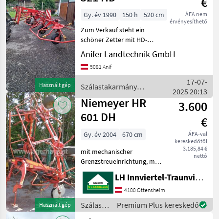
€
Gy. év 1990
150 h
520 cm
ÁFA nem
érvényesíthető
Zum Verkauf steht ein
schöner Zetter mit HD-
Hochstellung,
Anifer Landtechnik GmbH
Grenzstreueinrichtung, 3-
5081 Anif
Punkt Anhängung ,
Gelenkwelle,
17-07-
Használt gép
Szálastakarmány
Schwadgetriebe
2025 20:13
betakarítók / Niemeyer
Vermittlungsverkauf
Niemeyer HR
3.600
Magasra állítás: h
601 DH
€
Gy. év 2004
670 cm
ÁFA-val
kereskedőtől
3.185,84 €
mit mechanischer
nettó
Grenzstreueinrichtung, mit
Gelenkwelle, mit
LH Innviertel-Traunviertel-Urfahr eGen, Ottensheim
Schwenkbock;
Artnr.:0131162, Standort
4100 Ottensheim
der Maschine: Ottensheim
Szálastakarmány
Premium Plus kereskedő
Használt gép
Függesztett rendkezelő
betakarítók