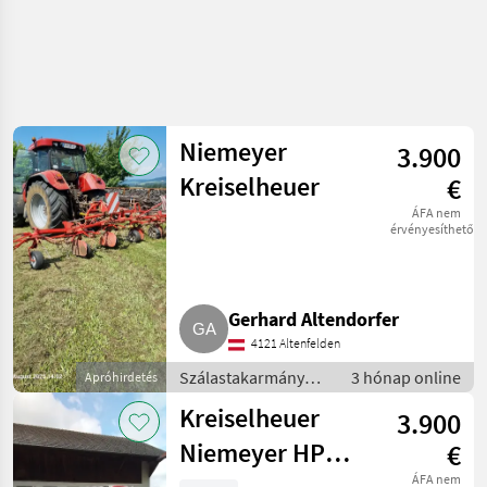
Niemeyer
3.900
Kreiselheuer
€
ÁFA nem
érvényesíthető
Gerhard Altendorfer
4121 Altenfelden
Szálastakarmány
3 hónap online
Apróhirdetés
betakarítók /
Kreiselheuer
3.900
Rendkezelő
Niemeyer HP
€
ÁFA nem