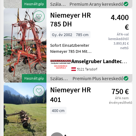
Ansprechpartner - Hr.
Szálastakarmány
Premium Arany kereskedő
Használt gép
Pöcherstorfer Manuel V
betakarítók
Niemeyer HR
4.400
/
Niemeyer
785 DH
€
Gy. év 2002
785 cm
ÁFA-val
kereskedőtől
3.893,81 €
Sofort Einsatzbereiter
nettó
Niemeyer 785 DH Mit
Gelenkwelle 6 Kreisel mit
Amselgruber Landtechnik GmbH
785 cm Arbeitsbreite
Tastrad Hydr.Aushebung
5121 Tarsdorf
Sie können den Kreisler
Szálastakarmány
Premium Plus kereskedő
Használt gép
Jederzeit und nach Ver
betakarítók
Niemeyer HR
750 €
/
Niemeyer
401
ÁFA nem
érvényesíthető
400 cm