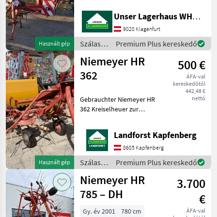
Informieren Sie sich bitte
Pöttinger
vor Fahrt-Antritt
Unser Lagerhaus WHG, Kärnten, Klagenfurt
telefonisch, ob die von
Krone
9020 Klagenfurt
Ihnen angefragte Maschine
aktuell b
Szálastakarmány
Premium Plus kereskedő
Használt gép
Claas
betakarítók
Niemeyer HR
500 €
/
Kuhn
Niemeyer
362
ÁFA-val
kereskedőtől
Fella
442,48 €
nettó
Gebrauchter Niemeyer HR
Mind a 36
362 Kreiselheuer zur
megjelenítése
Ersatzteilverwertung! !!!
Privatverkauf !!! Um Ihnen
Landforst Kapfenberg
MARKETPLACE
unnötige Wartezeiten oder
Wegstrecken zu ersparen,
8605 Kapfenberg
Kereskedői
bitten wir
Marketplace
Apróhirdetések
Szálastakarmány
Premium Plus kereskedő
Használt gép
ajánlatok
betakarítók
Niemeyer HR
3.700
/
Niemeyer
785 – DH
€
Gy. év 2001
780 cm
ÁFA-val