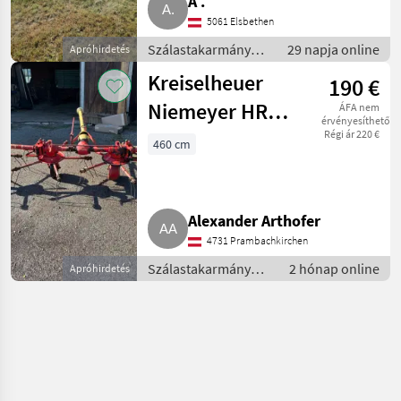
A .
5061 Elsbethen
Szálastakarmány
29 napja online
Apróhirdetés
betakarítók /
Kreiselheuer
190 €
Rendkezelő
Niemeyer HR
ÁFA nem
érvényesíthető
460 II
Régi ár 220 €
460 cm
Alexander Arthofer
4731 Prambachkirchen
Szálastakarmány
2 hónap online
Apróhirdetés
betakarítók /
Rendkezelő