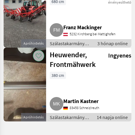
671
680 cm
érvényesíthető
Franz Mackinger
5232 Kirchberg bei Mattighofen
Szálastakarmány
3 hónap online
Apróhirdetés
betakarítók /
Heuwender,
Ingyenes
Rendkezelő
Frontmähwerk
380 cm
Martin Kastner
83458 Schneizlreuth
Szálastakarmány
14 napja online
Apróhirdetés
betakarítók /
Rendkezelő