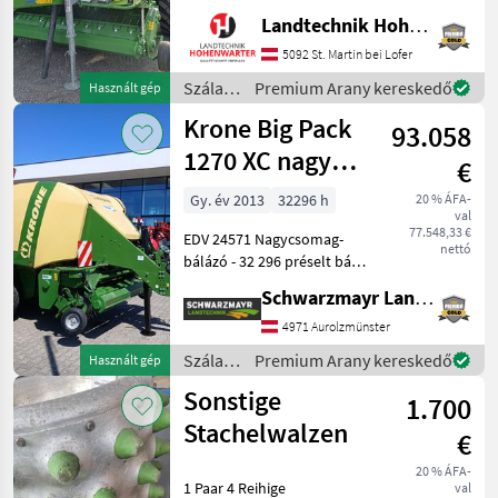
Obenanhängung
Landtechnik Hohenwarter GmbH
*Schneidwerk mit 17 Messer
*Gelenkwelle *Hydraul.
5092 St. Martin bei Lofer
Bodenabsenkung *E-Achse
Szálastakarmány
Premium Arany kereskedő
Használt gép
mit 2-Leiter Druckl.-Brems
betakarítók
Krone Big Pack
93.058
/ Krone
1270 XC nagy
€
sebességű
Gy. év 2013
32296 h
20 % ÁFA-
val
többbálás
77.548,33 €
EDV 24571 Nagycsomag-
bálázó
nettó
bálázó - 32 296 préselt bála
- 120x70 cm-es bála méret
Schwarzmayr Landtechnik GmbH - Aurolzmünster
és 1, 0 m – 2, 70 m közötti
bála hossz - 26 késes
4971 Aurolzmünster
rotoros vágóművel - görgős
Szálastakarmány
Premium Arany kereskedő
Használt gép
leszorítóv
betakarítók
Sonstige
1.700
/ Krone
Stachelwalzen
€
20 % ÁFA-
1 Paar 4 Reihige
val