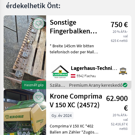
érdekelhetik Önt:
Sonstige
750 €
Fingerbalken
20 % ÁFA-
val
Pfeilschnitt T61
625 € nettó
* Breite 145cm Wir bitten
telefonisch oder per Mail
Ihren Besuch
bekanntzugeben, um
Lagerhaus-Technik Flachau
ausreichend Zeit für die
Beratung und eventuell
5542 Flachau
einer Probefahrt für Sie zu
Szálastakarmány
Premium Arany kereskedő
Használt gép
re
betakarítók
Krone Comprima
62.900
/
Sonstige
V 150 XC (24572)
€
Gy. év 2024
20 % ÁFA-
val
52.416,67 €
Comprima V 150 XC *402
nettó
Ballen am Zähler *Zugöse