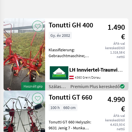
Keresés
pontosítása
Tonutti GH 400
1.490
Kategória
Ország
Szűrők
4
€
Gy. év 2002
ÁFA-val
2 eredmény
AKTUÁLIS
Visszaállítás
kereskedőtől
Klassifizierung:
ÚTVONAL
megjelenítése
1.318,58 €
Gebrauchtmaschine;
nettó
Mezőgazdasági
Arbeitsbreite: 4; Anzahl
gépek/eszközök
Kreisel: 4; Arme je Kreisel: 6;
LH Innviertel-Traunviertel-Urfahr
Szalastakarmany
Anzahl Vorbesitzer: 1;
Betakaritok
4360 Grein/Donau
Weitere
Rendkezelo
Maschinenmerkmale:
Szálastakarmány
Premium Plus kereskedő
Használt gép
Privatverkauf hydraul
betakarítók
Tonutti
Tonutti GT 660
4.990
/ Tonutti
KATEGÓRIA
€
100 h
660 cm
KIVÁLASZTÁSA
ÁFA-val
kereskedőtől
Tonutti
Tonutti GT 660 Helyszín:
4.415,93 €
9631 Jenig 7 - Munka
nettó