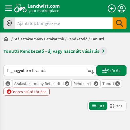
Ajánlatok böngészése
/
Szálastakarmány Betakarítók
/
Rendkezelő
/
Tonutti
Tonutti Rendkezelő - új vagy használt vásárlás
Így van sorba rendezve a Landwirt.com-on
Szűrők
x
x
x
x
Szalastakarmany Betakaritok
Rendkezelo
Tonutti
x
Összes szűrő törlése
Lista
Rács