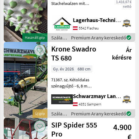
1.416,67 €
Stachelwalzen mit
nettó
Gumminoppen passend zu
Rapid Monta/Varea Wir
Lagerhaus-Technik Flachau
bitten telefonisch oder per
Mail Ihren Besuch
5542 Flachau
bekanntzugeben, um
Szálastakarmány
Premium Arany kereskedő
Használt gép
ausreichend Zeit
betakarítók
Krone Swadro
Ár
/
Sonstige
TS 680
kérésre
Gy. év 2026
680 cm
71367. sz. Kétoldalas
szénagyűjtő - 6, 8 m
munkaszélességgel - 2x13
Schwarzmayr Landtechnik GmbH - Gampern
merev fogkarokkal
(szállítási magasság 3 990
4851 Gampern
mm) - mindegyik fogkarban
Szálastakarmány
Premium Arany kereskedő
Új gép
4-4 emelhető dupla foggal
betakarítók
SIP Spider 555
4.900
/ Krone
Pro
€