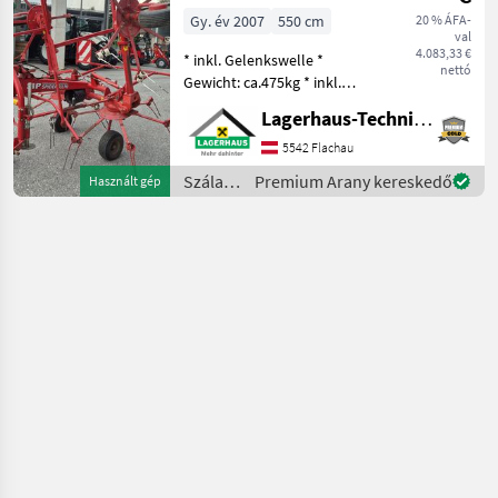
Gy. év 2007
550 cm
20 % ÁFA-
val
4.083,33 €
* inkl. Gelenkswelle *
nettó
Gewicht: ca.475kg * inkl.
Tastrad * hydraulisch
Lagerhaus-Technik Flachau
klappbar * mech.
Grenzstreueinrichtung Wir
5542 Flachau
bitten telefonisch oder per
Szálastakarmány
Premium Arany kereskedő
Használt gép
Mail Ihren Besuc
betakarítók
/ SIP