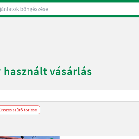
nlatok böngészése
y használt vásárlás
!
Összes szűrő törlése