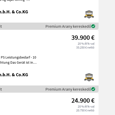
.b.H. & Co.KG
t
Premium Arany kereskedő
39.900 €
20 % ÁFA-val
33.250 € nettó
rät ist in
.b.H. & Co.KG
t
Premium Arany kereskedő
24.900 €
20 % ÁFA-val
20.750 € nettó