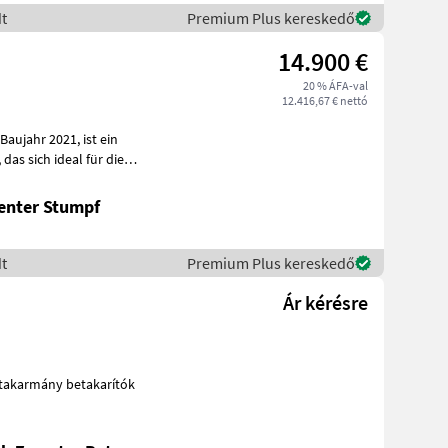
t
Premium Plus kereskedő
14.900 €
20 % ÁFA-val
12.416,67 € nettó
ie
enter Stumpf
t
Premium Plus kereskedő
Ár kérésre