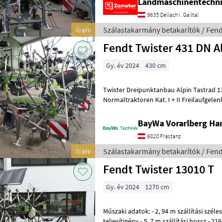
Landmaschinentechni
9635 Dellach i. Gailtal
Szálastakarmány betakarítók / Fend
Új gép
Fendt Twister 431 DN A
Gy. év 2024
430 cm
Twister Dreipunktanbau Alpin Tastrad 1
Normaltraktoren Kat. I + II Freilaufgelen
Beleuchtung LED CE Ausstattungspaket
BayWa Vorarlberg H
6820 Frastanz
Szálastakarmány betakarítók / Fend
Új gép
Fendt Twister 13010 T
Gy. év 2024
1270 cm
Műszaki adatok: - 2, 94 m szállítási szélesség - 10 rotor - 80 PS
teljesítigény - 5, 7 m szállítási hossz - 21