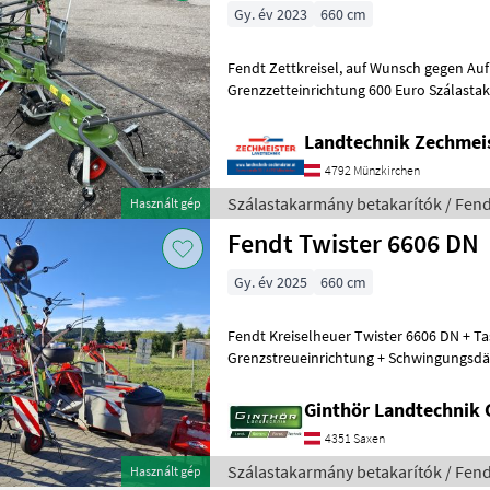
Gy. év 2023
660 cm
Fendt Zettkreisel, auf Wunsch gegen Aufpreis Hydraulische
Grenzzetteinrichtung 600 Euro Szálastakarmány betakarítók
Rendkezelő
Landtechnik Zechmei
4792 Münzkirchen
Szálastakarmány betakarítók / Fend
Használt gép
Fendt Twister 6606 DN
Gy. év 2025
660 cm
Fendt Kreiselheuer Twister 6606 DN + Ta
Grenzstreueinrichtung + Schwingungsd
Streuwinkelverstellung + nur 1x EW erfor
Ginthör Landtechnik
4351 Saxen
Szálastakarmány betakarítók / Fend
Használt gép