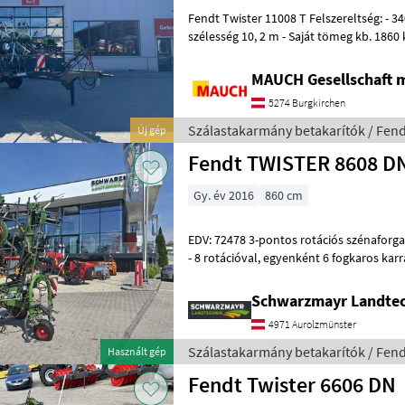
Fendt Twister 11008 T Felszereltség: - 340/55-16-os kerékszett - Munka
szélesség 10, 2 m - Saját tömeg kb. 1860 
PS - Gumiabroncsok: 10
MAUCH Gesellschaft m
5274 Burgkirchen
Szálastakarmány betakarítók / Fend
Új gép
Fendt TWISTER 8608 D
Gy. év 2016
860 cm
EDV: 72478 3-pontos rotációs szénaforgató - 8, 6 m munkaszélességgel
- 8 rotációval, egyenként 6 fogkaros karral - kardántengellyel -
tapintókerékkel - ballon gumiab
Schwarzmayr Landtec
4971 Aurolzmünster
Szálastakarmány betakarítók / Fend
Használt gép
Fendt Twister 6606 DN