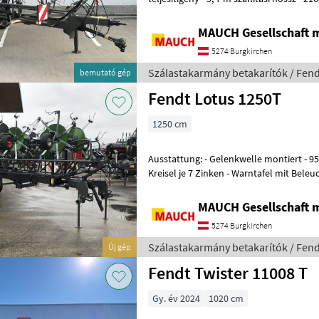
Gumiabroncsok: 340/55-16 - kardánte
MAUCH Gesellschaft m
5274 Burgkirchen
Szálastakarmány betakarítók / Fend
bemutató gép
Fendt Lotus 1250T
1250 cm
Ausstattung: - Gelenkwelle montiert - 95 PS Leistungsbedarf - 10
Kreisel je 7 Zinken - Warntafel mit Beleuchtung Das Ge
Burgkirchen lagernd. Da
MAUCH Gesellschaft m
5274 Burgkirchen
Szálastakarmány betakarítók / Fend
Új gép
Fendt Twister 11008 T
Gy. év 2024
1020 cm