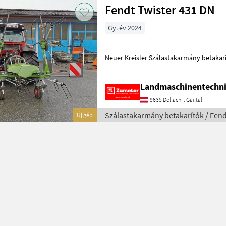
Fendt Twister 431 DN
Gy. év 2024
Neuer Kreisler Szálastakarmány b
Landmaschinentechni
9635 Dellach i. Gailtal
Szálastakarmány betakarítók / Fend
Új gép