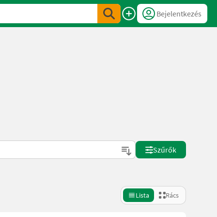
Bejelentkezés
Szűrők
Lista
Rács