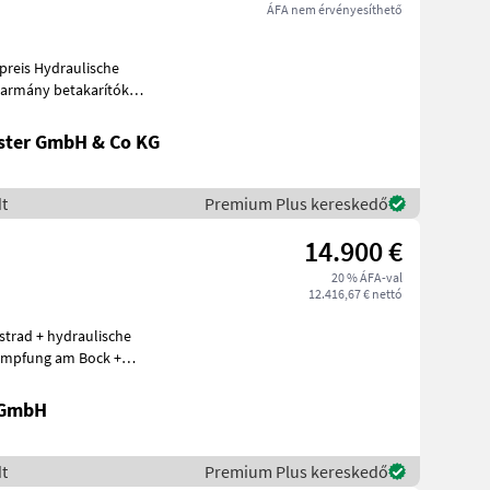
ÁFA nem érvényesíthető
ster GmbH & Co KG
t
Premium Plus kereskedő
14.900 €
20 % ÁFA-val
12.416,67 € nettó
strad + hydraulische
ämpfung am Bock +
derlic
 GmbH
t
Premium Plus kereskedő