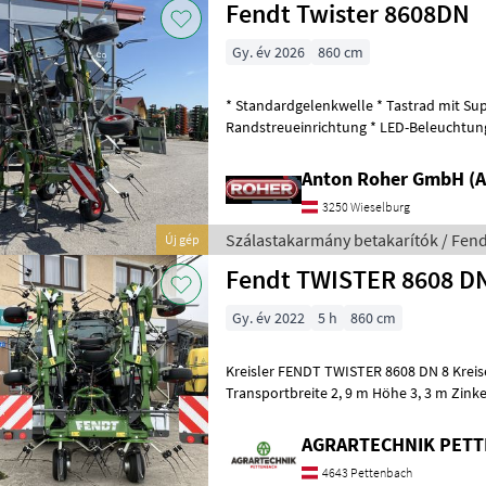
Fendt Twister 8608DN
Gy. év 2026
860 cm
* Standardgelenkwelle * Tastrad mit Sup
Randstreueinrichtung * LED-Beleuchtung 
magasságállítás, Függesztett
Anton Roher GmbH (A
3250 Wieselburg
Szálastakarmány betakarítók / Fend
Új gép
Fendt TWISTER 8608 D
Gy. év 2022
5 h
860 cm
Kreisler FENDT TWISTER 8608 DN 8 Kreise
Transportbreite 2, 9 m Höhe 3, 3 m Zink
Randstreueinrichtung Tastrad Beleu
AGRARTECHNIK PET
4643 Pettenbach