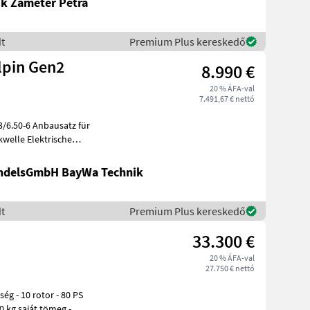
k Zameter Petra
t
Premium Plus kereskedő
lpin Gen2
8.990 €
20 % ÁFA-val
7.491,67 € nettó
3/6.50-6 Anbausatz für
kwelle Elektrische
 A
andelsGmbH BayWa Technik
t
Premium Plus kereskedő
33.300 €
20 % ÁFA-val
27.750 € nettó
60 kg saját tömeg -