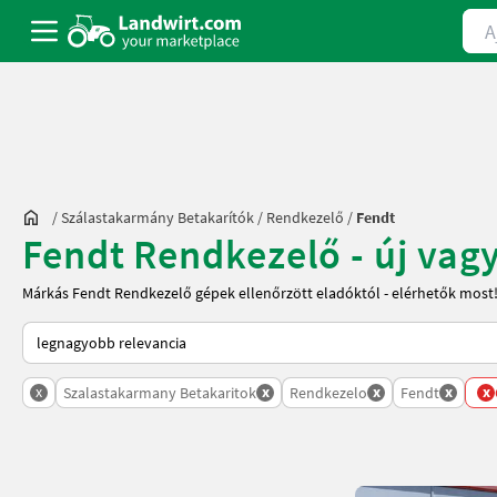
Ajá
/
Szálastakarmány Betakarítók
/
Rendkezelő
/
Fendt
Fendt Rendkezelő - új vag
Márkás Fendt Rendkezelő gépek ellenőrzött eladóktól - elérhetők most
Így van sorba rendezve a Landwirt.com-on
x
x
x
x
x
Szalastakarmany Betakaritok
Rendkezelo
Fendt