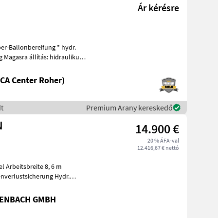
Ár kérésre
er-Ballonbereifung * hydr.
Magasra állítás: hidraulikus
CA Center Roher)
t
Premium Arany kereskedő
N
14.900 €
20 % ÁFA-val
12.416,67 € nettó
l Arbeitsbreite 8, 6 m
enverlustsicherung Hydr.
TENBACH GMBH