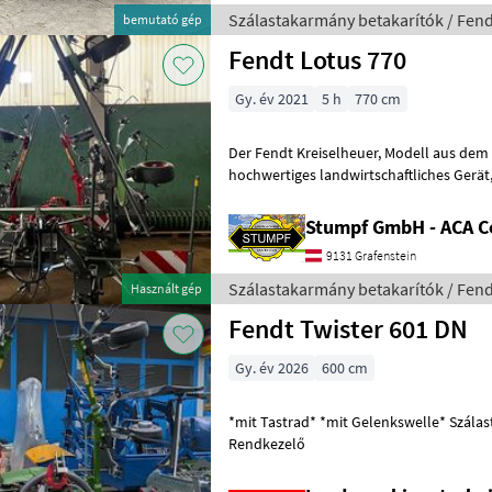
Szálastakarmány betakarítók / Fend
bemutató gép
Fendt Lotus 770
Gy. év 2021
5 h
770 cm
Der Fendt Kreiselheuer, Modell aus dem Baujahr 2021, ist ein
hochwertiges landwirtschaftliches Gerät, das sich ideal für d
effiziente Heuarbeit eignet. Mit nur 5 B
Stumpf GmbH - ACA C
9131 Grafenstein
Szálastakarmány betakarítók / Fend
Használt gép
Fendt Twister 601 DN
Gy. év 2026
600 cm
*mit Tastrad* *mit Gelenkswelle* Szálastakarmány betakarítók
Rendkezelő