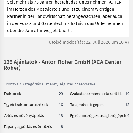
Seit mehr als 75 Jahren besteht das Unternehmen ROHER
im Herzen des Mostviertels und ist zu einem wichtigen
Partner in der Landwirtschaft herangewachsen, aber auch
in der Forst- und Gartentechnik hat sich das Unternehmen
über die Jahre hinweg etabliert !
Utolsó módosítás: 22. Juli 2026 um 10:47
129 Ajánlatok - Anton Roher GmbH (ACA Center
Roher)
Elosztva 7 kategóriába · mennyiség szerint rendezve
Traktorok
29
Szálastakarmány betakarítók
19
Egyéb traktor tartozékok
16
Talajművelő gépek
13
Vetés és növényápolás
13
Egyéb mezőgazdasági erőgépek
9
Tápanyagpótlás és öntözés
8