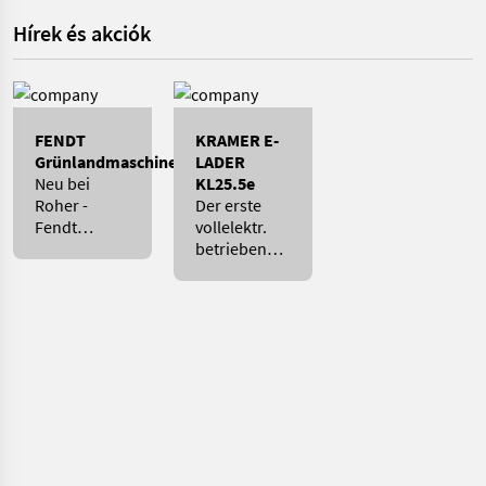
Hírek és akciók
FENDT
KRAMER E-
Grünlandmaschinen
LADER
Neu bei
KL25.5e
Roher -
Der erste
Fendt
vollelektr.
Grünfuttererntemaschinen
betriebene
Radlader mit
Allradlenkung