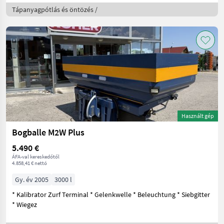
Tápanyagpótlás és öntözés /
Használt gép
Bogballe M2W Plus
5.490 €
ÁFA-val kereskedőtől
4.858,41 € nettó
Gy. év 2005
3000 l
* Kalibrator Zurf Terminal * Gelenkwelle * Beleuchtung * Siebgitter
* Wiegez