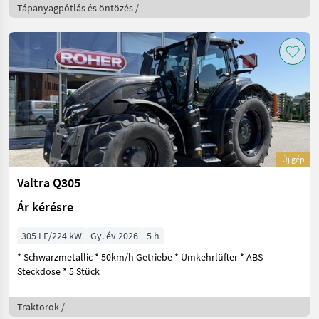
Tápanyagpótlás és öntözés /
Új gép
Valtra Q305
Ár kérésre
305 LE/224 kW
Gy. év 2026
5 h
* Schwarzmetallic * 50km/h Getriebe * Umkehrlüfter * ABS
Steckdose * 5 Stück
Traktorok /