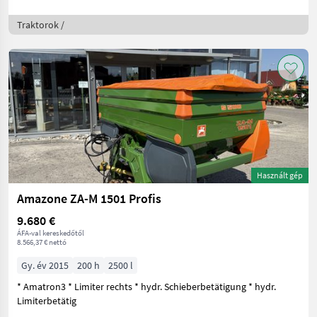
Traktorok /
Használt gép
Amazone ZA-M 1501 Profis
9.680 €
ÁFA-val kereskedőtől
8.566,37 € nettó
Gy. év 2015
200 h
2500 l
* Amatron3 * Limiter rechts * hydr. Schieberbetätigung * hydr.
Limiterbetätig