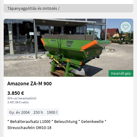
Tápanyagpótlás és öntözés /
Használt gép
Amazone ZA-M 900
3.850 €
ÁFA-val kereskedőtől
3.407,08 € nettó
Gy. év 2004
250 h
1900 l
* Behälteraufsatz L1000 * Beleuchtung * Gelenkwelle *
Streuschaufeln OM10-18