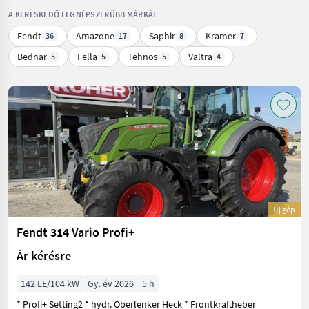
A KERESKEDŐ LEGNÉPSZERŰBB MÁRKÁI
Fendt
Amazone
Saphir
Kramer
36
17
8
7
Bednar
Fella
Tehnos
Valtra
5
5
5
4
Új gép
Fendt 314 Vario Profi+
Ár kérésre
142 LE/104 kW
Gy. év 2026
5 h
* Profi+ Setting2 * hydr. Oberlenker Heck * Frontkraftheber