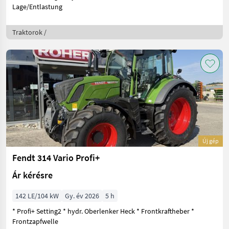
Lage/Entlastung
Traktorok /
Új gép
Fendt 314 Vario Profi+
Ár kérésre
142 LE/104 kW
Gy. év 2026
5 h
* Profi+ Setting2 * hydr. Oberlenker Heck * Frontkraftheber *
Frontzapfwelle