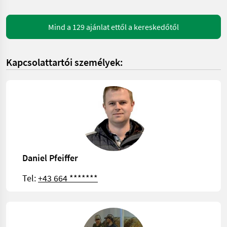
Mind a 129 ajánlat ettől a kereskedőtől
Kapcsolattartói személyek:
Daniel Pfeiffer
Tel:
+43 664 *******