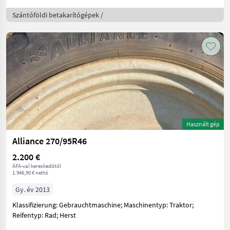
Szántóföldi betakarítógépek /
Használt gép
Alliance 270/95R46
2.200 €
ÁFA-val kereskedőtől
1.946,90 € nettó
Gy. év 2013
Klassifizierung: Gebrauchtmaschine; Maschinentyp: Traktor;
Reifentyp: Rad; Herst