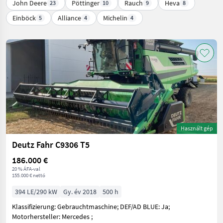
John Deere
Pöttinger
Rauch
Heva
23
10
9
8
Einböck
Alliance
Michelin
5
4
4
Használt gép
Deutz Fahr C9306 T5
186.000 €
20 % ÁFA-val
155.000 € nettó
394 LE/290 kW
Gy. év 2018
500 h
Klassifizierung: Gebrauchtmaschine; DEF/AD BLUE: Ja;
Motorhersteller: Mercedes ;