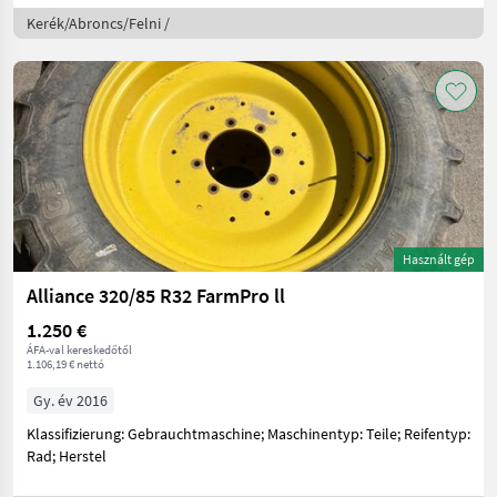
Kerék/Abroncs/Felni /
Használt gép
Alliance 320/85 R32 FarmPro ll
1.250 €
ÁFA-val kereskedőtől
1.106,19 € nettó
Gy. év 2016
Klassifizierung: Gebrauchtmaschine; Maschinentyp: Teile; Reifentyp:
Rad; Herstel