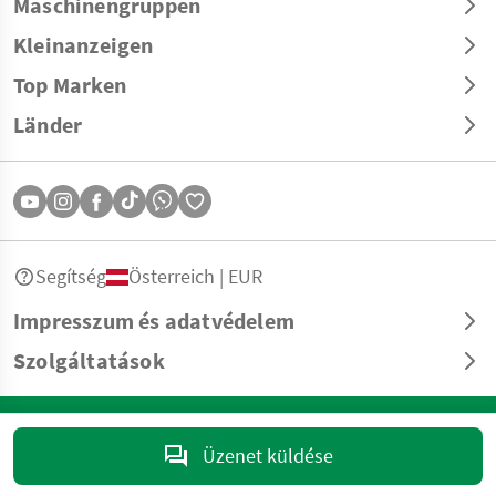
Maschinengruppen
Kleinanzeigen
Top Marken
Länder
Segítség
Österreich | EUR
Impresszum és adatvédelem
Szolgáltatások
© Copyright 2026 Landwirt.com GmbH Minden jog fenntartva. Minden
információ garancia nélkül – nyomdai és tördelési hibákért felelősséget
Üzenet küldése
nem vállalunk.
marktplatz@landwirt.com