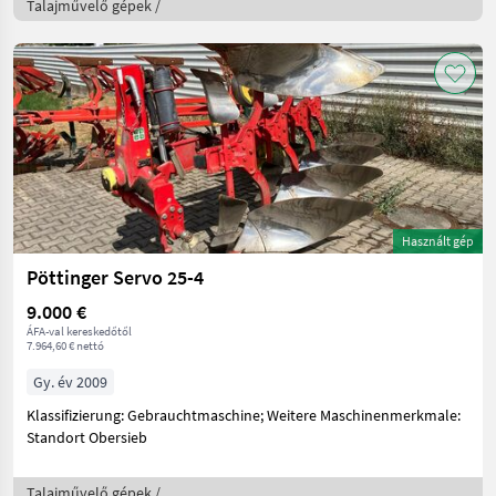
Talajművelő gépek /
Használt gép
Pöttinger Servo 25-4
9.000 €
ÁFA-val kereskedőtől
7.964,60 € nettó
Gy. év 2009
Klassifizierung: Gebrauchtmaschine; Weitere Maschinenmerkmale:
Standort Obersieb
Talajművelő gépek /