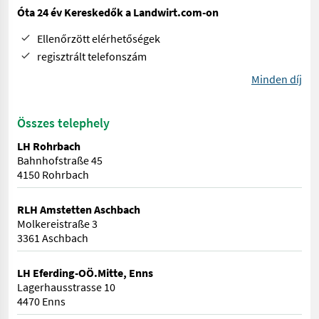
Óta 24 év Kereskedők a Landwirt.com-on
Ellenőrzött elérhetőségek
regisztrált telefonszám
Minden díj
Összes telephely
LH Rohrbach
Bahnhofstraße 45
4150 Rohrbach
RLH Amstetten Aschbach
Molkereistraße 3
3361 Aschbach
LH Eferding-OÖ.Mitte, Enns
Lagerhausstrasse 10
4470 Enns