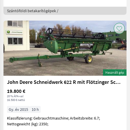
Szántóföldi betakarítógépek /
Használt gép
John Deere Schneidwerk 622 R mit Flötzinger Schneidwerkswag
19.800 €
20 % ÁFA-val
16.500 € nettó
Gy. év 2015
10 h
Klassifizierung: Gebrauchtmaschine; Arbeitsbreite: 6.7;
Nettogewicht (kg): 2350;