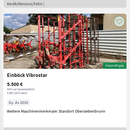
Kerék/Abroncs/Felni /
Használt gép
Einböck Vibrostar
5.500 €
ÁFA-val kereskedőtől
4.867,26 € nettó
Gy. év 2010
Weitere Maschinenmerkmale: Standort Obersiebenbrunn