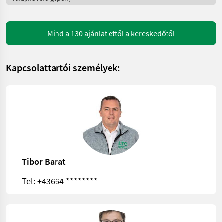
Mind a 130 ajánlat ettől a kereskedőtől
Kapcsolattartói személyek:
Tibor Barat
Tel:
+43664 ********