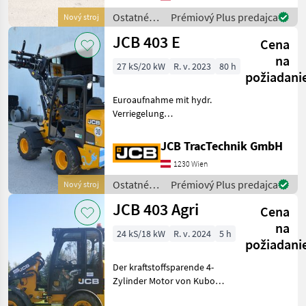
801 kg Hubhöhe: 2.702 -
Ostatné
Prémiový Plus predajca
Nový stroj
2.910 mm Nut
poľnohospodárske
JCB 403 E
Cena
silové
stroje /
na
27 kS/20 kW
R. v. 2023
80 h
JCB
požiadani
Euroaufnahme mit hydr.
Verriegelung
Zusatzsteuerkreis
Konstantstrom für
JCB TracTechnik GmbH
Kehrmaschinenantrieb
1230 Wien
480A027 Bereifung 31 x
15.50 - 15 BKT - AS Profil
Ostatné
Prémiový Plus predajca
Nový stroj
480D031 Differenti
poľnohospodárske
JCB 403 Agri
Cena
silové
stroje /
na
24 kS/18 kW
R. v. 2024
5 h
JCB
požiadani
Der kraftstoffsparende 4-
Zylinder Motor von Kubota
mit 1498 cm³ Hubraum. Das