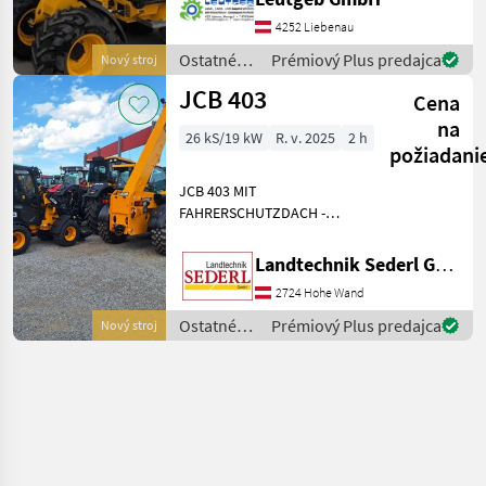
Hoflader, Baujahr 2025, ist
4252 Liebenau
ein beeindruckendes
Beispiel für moderne Landt
Ostatné
Prémiový Plus predajca
Nový stroj
poľnohospodárske
JCB 403
Cena
silové
stroje /
na
26 kS/19 kW
R. v. 2025
2 h
JCB
požiadani
JCB 403 MIT
FAHRERSCHUTZDACH -
20KM/H ;
DOPPELWRIKENDES STG
Landtechnik Sederl GmbH
VORNE - 3.STEUERKREIS ;
2724 Hohe Wand
EUROAUFNAHME ; Palivo: ,
Náhradný hydraulický kruh,
Ostatné
Prémiový Plus predajca
Nový stroj
Vodičská kabína, Rýchlo stri
poľnohospodárske
silové
stroje /
JCB