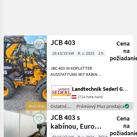
JCB 403
Cena
na
26 kS/19 kW
R. v. 2025
2 h
požiadani
JBC 403 IN KOPLETTER
AUSSTATTUNG MIT KABINE
UND HEIZUNG - HIGH LIFT
ERHÖHE HUBHÖHE ;
Landtechnik Sederl GmbH
RÜCKLAUF VORNE UND 2X
2724 Hohe Wand
DW VORNE 3 M HUBHÖHE ;
EUROAUFNAHME ; 20KM/H
Ostatné
Prémiový Plus predajca
Nový stroj
VERSION
poľnohospodárske
JCB 403 s
Cena
silové
stroje /
kabínou, Euro,
na
JCB
požiadani
50 PS, veľký