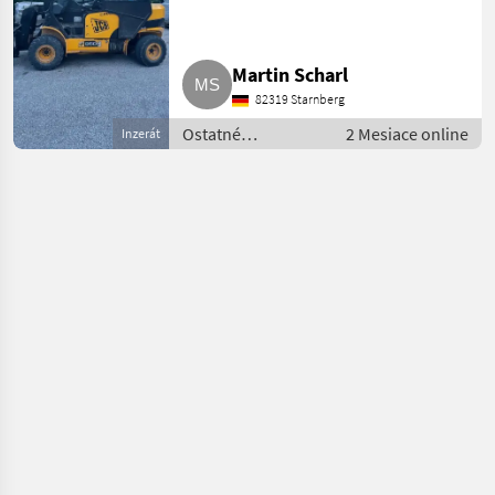
Martin Scharl
82319 Starnberg
Ostatné
2 Mesiace online
Inzerát
poľnohospodárske
silové stroje /
Majerské
nakladaće