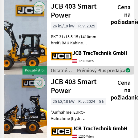
poľnohospodárske
JCB 403 Smart
Cena
silové
stroje /
Power
na
JCB
požiadani
26 kS/19 kW
R. v. 2025
BKT 31x15.5-15 (1410mm
breit) BAU Kabine
vollverglast mit Heizung
JCB TracTechnik GmbH
und Radiovorbereitung
Differentialsperre 100 % vo.
1230 Wien
+ hi. / 20 km/h Achsen
Ostatné
Prémiový Plus predajca
Použitý stroj
"Arbeitsscheinwerf
poľnohospodárske
JCB 403 Smart
Cena
silové
stroje /
Power
na
JCB
požiadani
25 kS/18 kW
R. v. 2024
5 h
"Aufnahme: EURO-
Aufnahme (hydr.
Verriegelung) Kipplast
JCB TracTechnik GmbH
gestreckt: 1.465 - 1.001 kg
Kipplast geknickt: 1.171 -
1230 Wien