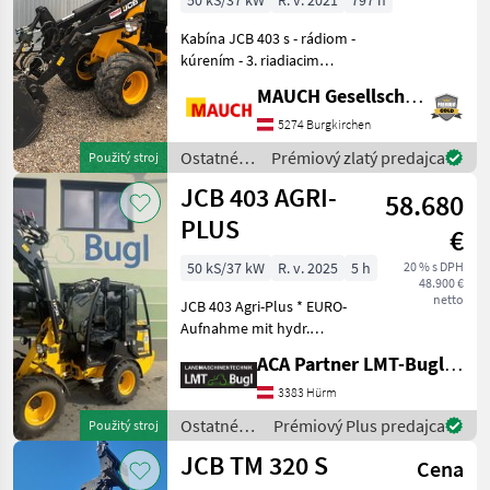
50 kS/37 kW
R. v. 2021
797 h
zdvih
Kabína JCB 403 s - rádiom -
kúrením - 3. riadiacim
okruhom - hydraulickým
MAUCH Gesellschaft m.b.H. & Co.KG
uchytením Euro - 50 PS -
široké pneumatiky -
5274 Burgkirchen
zdvihacie rameno High Lift -
Ostatné
Prémiový zlatý predajca
Použitý stroj
osvetlenie - pr
poľnohospodárske
JCB 403 AGRI-
58.680
silové
stroje /
PLUS
€
JCB
50 kS/37 kW
R. v. 2025
5 h
20 % s DPH
48.900 €
netto
JCB 403 Agri-Plus * EURO-
Aufnahme mit hydr.
Verriegelung * Kipplast
ACA Partner LMT-Bugl GmbH
gestreckt: 1.547 kg *
Kipplast geknickt: 1.253 kg *
3383 Hürm
Hubhöhe: 2.702 mm *
Ostatné
Prémiový Plus predajca
Použitý stroj
Nutzlast: 1.019 kg
poľnohospodárske
JCB TM 320 S
Cena
silové