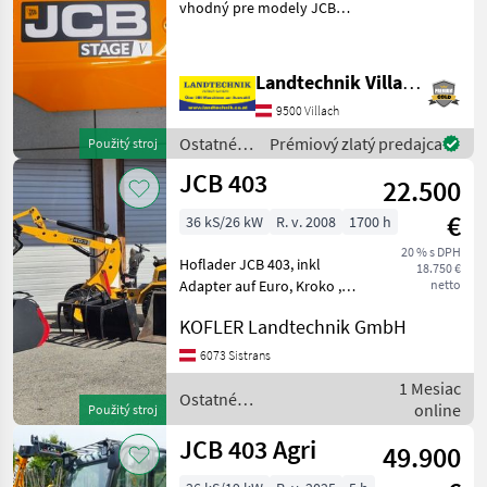
vhodný pre modely JCB
Agri
406, 407, 409, č. výrobku:
403
401/C8290 (obloženie),
Smart
332/A6914 (kryt rámu), zo
Power
Landtechnik Villach GmbH
skladu vo Villachu, ihneď k
JCB
9500 Villach
dispozícii. V
403
Ostatné
Prémiový zlatý predajca
Použitý stroj
poľnohospodárske
MARKETPLACE
JCB 403
22.500
silové
stroje /
Ponuky
Drobné
€
36 kS/26 kW
R. v. 2008
1700 h
Marketplace
JCB
predajcov
inzeráty
20 % s DPH
Hoflader JCB 403, inkl
18.750 €
Adapter auf Euro, Kroko ,
netto
Hochkippschaufel ,
KOFLER Landtechnik GmbH
Palettengabel ,
Leichgutschaufel Náhradný
6073 Sistrans
hydraulický kruh, Rýchlo
1 Mesiac
striedavé kádere Ostatné
Ostatné
online
Použitý stroj
poľnoh
poľnohospodárske silové
stroje / JCB
JCB 403 Agri
49.900