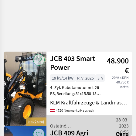
JCB 403 Smart
48.900
Power
€
19 kS/14 kW
R. v. 2025
3 h
20 % s DPH
40.750 €
netto
4- Zyl. Kubotamotor mit 26
PS, Bereifung: 31x15.50-15
AS Profil, Kabine mit
KLM Kraftfahrzeuge & Landmaschinen GmbH
Heizung und
4720 Neumarkt/Hausruck
Radiovorbereitung
Differentialsperre 100% vo
28-03-
Nový stroj
+ hi, 20 km/h Achsen
Ostatné
2023
Arbeitss
JCB 409 Agri
poľnohospodárske silové
10:55
Cena