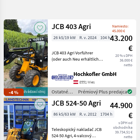
Spresniť
hľadanie
JCB 403 Agri
Namiesto:
Kategória
Krajina
Filtre
4
45.000 €
43.200
26 kS/19 kW
R. v. 2024
104 h
Zobraziť
€
AKTUÁLNA
Resetovať
33
JCB 403 Agri Vorführer
CESTA
20 % s DPH
výsledkov
(oder auch Neu erhältlich) -
36.000 €
poľnohospodárska
Kabine inkl. Heizung - 19kW
netto
technika
Kubota Kotor (auf 36PS
Hochkofler GmbH
Ostatne
einstellbar) - 20km/h
Polnohospodarske
8551 Wies
Hydrostat - Euroaufnahme
Silove Stroje
mit hydr.
Ostatné
Prémiový Plus predajca
-4 %
predvádzací stroj
Majerske
poľnohospodárske
Nakladace
JCB 524-50 Agri
44.900
silové
Jcb
stroje /
€
86 kS/63 kW
R. v. 2012
1704 h
JCB
VYBRAŤ
s DPH od
KATEGÓRIU
obchodníka
Teleskopický nakladač JCB
39.734,51 €
524-50 Agri, 4-valcový
JCB
netto