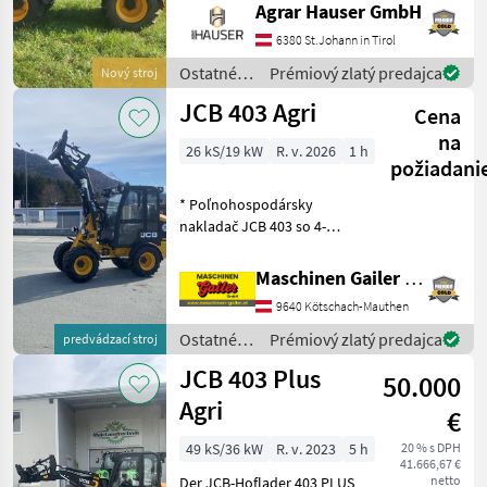
Getriebe ist mit zwei
Agrar Hauser GmbH
Geschwindigkeitsbereichen
6380 St.Johann in Tirol
ideal für unterschiedliche
Anwendungen u
Ostatné
Prémiový zlatý predajca
Nový stroj
poľnohospodárske
JCB 403 Agri
Cena
silové
stroje /
na
26 kS/19 kW
R. v. 2026
1 h
JCB
požiadani
* Poľnohospodársky
nakladač JCB 403 so 4-
valcovým motorom Kubota
* Euro-upínanie s
Maschinen Gailer GmbH
hydraulickým aretovaním *
9640 Kötschach-Mauthen
Jednopákový joystick * 3.
riadiaci okruh * Rýchlosť 20
Ostatné
Prémiový zlatý predajca
predvádzací stroj
poľnohospodárske
JCB 403 Plus
50.000
silové
stroje /
Agri
€
JCB
49 kS/36 kW
R. v. 2023
5 h
20 % s DPH
41.666,67 €
netto
Der JCB-Hoflader 403 PLUS