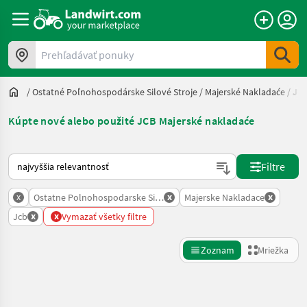
Prehľadávať ponuky
/
Ostatné Poľnohospodárske Silové Stroje
/
Majerské Nakladaće
/
Jc
Kúpte nové alebo použité JCB Majerské nakladaće
Takto sa vykonáva triedenie na Landwirt.com
Filtre
x
x
x
Ostatne Polnohospodarske Silove Stroje
Majerske Nakladace
x
x
Jcb
Vymazať všetky filtre
Zoznam
Mriežka