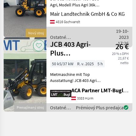
Agri, Modell Plus Agri 36kW,
Baujahr 2023, mit nur 5
Mair Landtechnik GmbH & Co KG
Betriebsstunden, steht zum
4816 Gschwandt
Verkauf. Der Hoflader ist mit
einem leistungsstarken 49
19-10-
Nový stroj
PS
Ostatné
2023
JCB 403 Agri-
poľnohospodárske silové
17:26
26 €
stroje / JCB
Plus
20 % s DPH
21,67 €
Mietmaschine
netto
50 kS/37 kW
R. v. 2025
5 h
Mietmaschine mit Top
Ausstattung! JCB 403 Agri-
Plus Hoflader *
ACA Partner LMT-Bugl GmbH
Mietvarianten von einer
Stunde bis zu einem Jahr
3383 Hürm
möglich, Arbeitswerkzeuge
Ostatné
Prémiový Plus predajca
Prenajímaný stroj
je nach Kundenwunsch!
poľnohospodárske
silové
stroje /
JCB