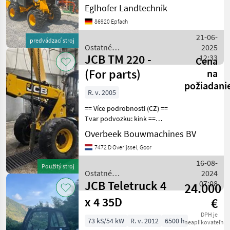
Profil - Breite über Reifen 1,
Eglhofer Landtechnik
41m, Standard Hubgerüst, 1
86920 Epfach
Zusatzkreis, Joystick mit
Doppelbedienung und
21-06-
predvádzací stroj
Zusatzhebel,
Ostatné
2025
JCB TM 220 -
poľnohospodárske silové
12:33
Cena
stroje / JCB
(For parts)
na
požiadani
R. v. 2005
== Více podrobnosti (CZ) ==
Tvar podvozku: kink ==
Weitere Informationen (DE)
Overbeek Bouwmachines BV
== = Weitere Optionen und
7472 D Overijssel, Goor
Zubehör = -
Verstellausleger = Weitere
16-08-
Použitý stroj
Information
Ostatné
2024
JCB Teletruck 4
poľnohospodárske silové
07:08
24.000
stroje / JCB
x 4 35D
€
DPH je
73 kS/54 kW
R. v. 2012
6500 h
neaplikovateľné