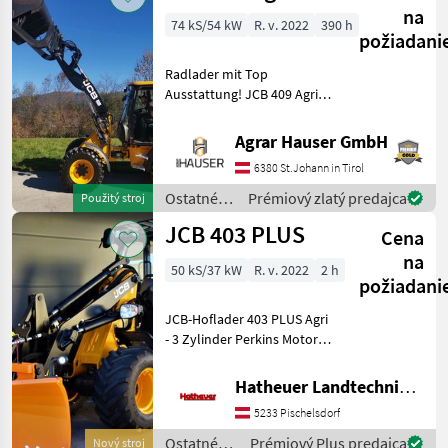
stroje / JCB
na
74 kS/54 kW
R. v. 2022
390 h
požiadani
Radlader mit Top
Ausstattung! JCB 409 Agri
Radlader - Motor Marke
Kohler Stage V 4-Zylinder
Agrar Hauser GmbH
2.482ccm, - Hydrostatischen
6380 St.Johann in Tirol
Fahrantrieb 4-stufig
40km/h, - Komfort
Ostatné
Prémiový zlatý predajca
Použitý stroj
poľnohospodárske
JCB 403 PLUS
Cena
silové
stroje /
na
50 kS/37 kW
R. v. 2022
2 h
JCB
požiadani
JCB-Hoflader 403 PLUS Agri
- 3 Zylinder Perkins Motor -
50PS - Hydraulische
Geräteverriegelung - Zusatz
Hatheuer Landtechnik GmbH & Co.KG.
Hydraulikkreis -
5233 Pischelsdorf
Hydrostatisch 2-Gang
30km/h - Differ
Ostatné
Prémiový Plus predajca
Nový stroj