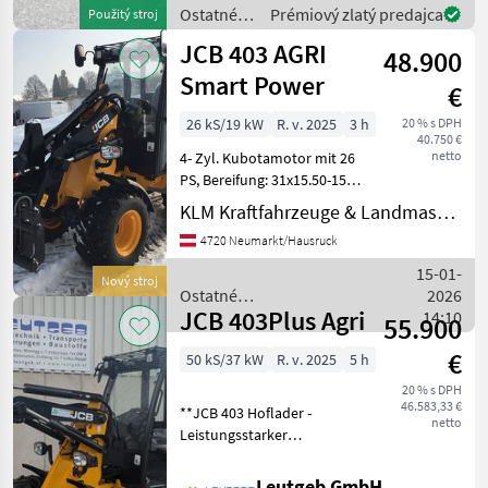
kmitania,
Ostatné
Prémiový zlatý predajca
Použitý stroj
elektroproporcioná
poľnohospodárske
JCB 403 AGRI
48.900
silové
stroje /
Smart Power
€
JCB
26 kS/19 kW
R. v. 2025
3 h
20 % s DPH
40.750 €
netto
4- Zyl. Kubotamotor mit 26
PS, Bereifung: 31x15.50-15
AS Profil, Kabine mit
KLM Kraftfahrzeuge & Landmaschinen GmbH
Heizung und
4720 Neumarkt/Hausruck
Radiovorbereitung
Differentialsperre 100% vo
15-01-
Nový stroj
+ hi, 20 km/h Achsen
Ostatné
2026
Arbeitss
JCB 403Plus Agri
poľnohospodárske silové
14:10
55.900
stroje / JCB
€
50 kS/37 kW
R. v. 2025
5 h
20 % s DPH
46.583,33 €
**JCB 403 Hoflader -
netto
Leistungsstarker
Allrounder für vielseitige
Einsätze** Der JCB 403
Leutgeb GmbH