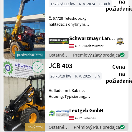
stroje /
na
152 kS/112 kW
R. v. 2024
1130 h
JCB
požiadani
Č. 67728 Teleskopický
nakladač s ohybným
ramenom - so 4-valcovým
motorom JCB Ecomax
Schwarzmayr Landtechnik GmbH - Aurolzmünster
Common Rail, stupeň V,
4971 Aurolzmünster
technológia SCR s AdBlue a
DPF - s palivovou nádržou s
Ostatné
Prémiový zlatý predajca
predvádzací stroj
ob
poľnohospodárske
JCB 403
Cena
silové
stroje /
na
26 kS/19 kW
R. v. 2025
3 h
JCB
požiadani
Hoflader mit Kabine,
Heizung, Typisierung,
hydraulischer
Schnellwechsler, 31x15.5-15
Leutgeb GmbH
Bereifung, 100% Sperre in
4252 Liebenau
beiden Achsen, 20 km/h,
Arbeitsscheinwerfer und
Ostatné
Prémiový Plus predajca
Nový stroj
vieles m