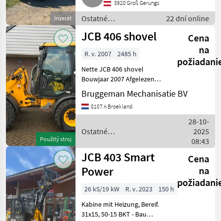
3920 Groß Gerungs
Ostatné
22 dní online
Inzerát
poľnohospodárske
JCB 406 shovel
Cena
silové stroje /
Majerské nakladaće
na
R. v. 2007
2485 h
požiadani
Nette JCB 406 shovel
Bouwjaar 2007 Afgelezen
tellerstand 2485 uur
Bruggeman Mechanisatie BV
Banden 405/70R18
8107 A Broekland
Hydraulische snelwissel 1
dubbel werkend ventiel
28-10-
voor meer info Daniel
Ostatné
2025
Kemper +3
Použitý stroj
poľnohospodárske silové
08:43
stroje / JCB
JCB 403 Smart
Cena
Power
na
požiadani
26 kS/19 kW
R. v. 2023
150 h
Kabine mit Heizung, Bereif.
31x15, 50-15 BKT - Bau