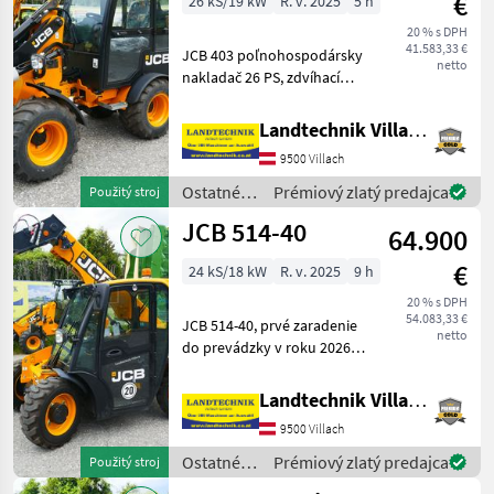
€
26 kS/19 kW
R. v. 2025
5 h
20 % s DPH
41.583,33 €
JCB 403 poľnohospodársky
netto
nakladač 26 PS, zdvíhací
rám 2, 6 m s uchytením
Euro, 3. riadiaci okruh, bez
Landtechnik Villach GmbH
tlakový spätný tok vpredu,
9500 Villach
jednopákový joystick, 2-
stupňový hydr
Ostatné
Prémiový zlatý predajca
Použitý stroj
poľnohospodárske
JCB 514-40
64.900
silové
stroje /
€
24 kS/18 kW
R. v. 2025
9 h
JCB
20 % s DPH
54.083,33 €
JCB 514-40, prvé zaradenie
netto
do prevádzky v roku 2026,
teleskopický nakladač,
zdvih 4 m, s uchytením
Landtechnik Villach GmbH
EURO a hydraulickým
9500 Villach
zámok náradia, 3. riadiaci
okruh na teleskopic
Ostatné
Prémiový zlatý predajca
Použitý stroj
poľnohospodárske