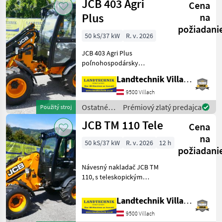
JCB 403 Agri
Cena
silové
stroje /
Plus
na
JCB
požiadani
50 kS/37 kW
R. v. 2026
JCB 403 Agri Plus
poľnohospodársky
nakladač 50 PS, zdvíhací
Landtechnik Villach GmbH
rám s uchytením Euro, 3.
riadiaci okruh, bez tlakový
9500 Villach
spätný tok vpredu,
Ostatné
Prémiový zlatý predajca
Použitý stroj
jednopákový joystick, 2-
poľnohospodárske
JCB TM 110 Tele
stupňový
Cena
silové
stroje /
na
50 kS/37 kW
R. v. 2026
12 h
JCB
požiadani
Návesný nakladač JCB TM
110, s teleskopickým
výsuvom, uchytením Euro,
hydraulickým aretovaním
Landtechnik Villach GmbH
náradia, 3. okruhom,
9500 Villach
hydraulickým tlumenie