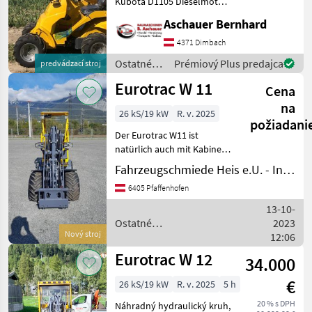
Kubota D1105 Dieselmotor
– Hydrostatischer
Aschauer Bernhard
Fahrantrieb – zwei
Fahrstuffen – Hydraulischer
4371 Dimbach
Schnellwechsler für
Ostatné
Prémiový Plus predajca
predvádzací stroj
verschiedene Werkzeuge
poľnohospodárske
Eurotrac W 11
(Mu
Cena
silové
stroje /
na
26 kS/19 kW
R. v. 2025
Eurotrac
požiadani
Der Eurotrac W11 ist
natürlich auch mit Kabine
lieferbar. Náhradný
Fahrzeugschmiede Heis e.U. - Inh. Johannes Heis
hydraulický kruh, Ťažný
6405 Pfaffenhofen
hák, Rýchlo striedavé
kádere, hydraulické
13-10-
blokovanie pracovného
Ostatné
2023
prostriedku O
Nový stroj
poľnohospodárske silové
12:06
stroje / Eurotrac
Eurotrac W 12
34.000
€
26 kS/19 kW
R. v. 2025
5 h
20 % s DPH
Náhradný hydraulický kruh,