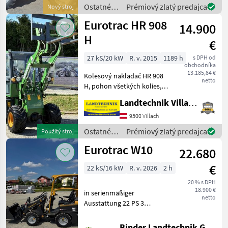
bedienbar mit Joystick
Ostatné
Prémiový zlatý predajca
Nový stroj
poľnohospodárske
Eurotrac HR 908
14.900
silové
stroje /
H
€
Eurotrac
27 kS/20 kW
R. v. 2015
1189 h
s DPH od
obchodníka
13.185,84 €
Kolesový nakladač HR 908
netto
H, pohon všetkých kolies,
ovládanie joystickom a 3.
Landtechnik Villach GmbH
radom ovládacích pák,
výkyvná konštrukcia s
9500 Villach
plávajúcou funkciou,
Ostatné
Prémiový zlatý predajca
Použitý stroj
hydraulická rýchlospojk
poľnohospodárske
Eurotrac W10
22.680
silové
stroje /
€
22 kS/16 kW
R. v. 2026
2 h
Eurotrac
20 % s DPH
18.900 €
in serienmäßiger
netto
Ausstattung 22 PS 3
Zylinder Kubota Motor 3
und 4 Funktion auf
Binder Landtechnik GmbH & CoKG