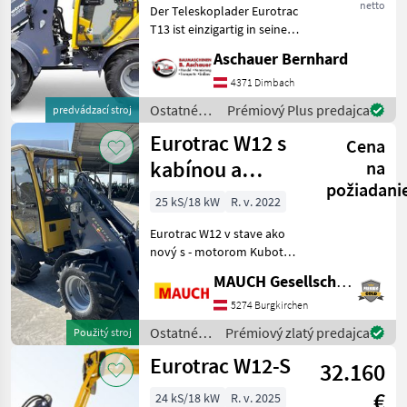
netto
Der Teleskoplader Eurotrac
T13 ist einzigartig in seiner
Klasse Serienmäßig
Aschauer Bernhard
ausgestattet mit: Joystick-
Steuerung Extra hydr.
4371 Dimbach
Funktion am Joystick Hydr.
Ostatné
Prémiový Plus predajca
predvádzací stroj
Schnellw
poľnohospodárske
Eurotrac W12 s
Cena
silové
stroje /
kabínou a
na
Eurotrac
požiadani
uchytením Euro
25 kS/18 kW
R. v. 2022
Eurotrac W12 v stave ako
nový s - motorom Kubota -
uzavretou kabínou -
MAUCH Gesellschaft m.b.H. & Co.KG
osvetlením - predným LED
svetelným pásom - zadným
5274 Burgkirchen
LED blikajúcim svetlom -
Ostatné
Prémiový zlatý predajca
Použitý stroj
spätnými svetlami -
poľnohospodárske
Eurotrac W12-S
32.160
silové
stroje /
€
24 kS/18 kW
R. v. 2025
Eurotrac