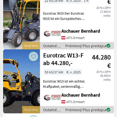
€
22 kS/16 kW
R. v. 2025
1 h
Eurotrac
20 % s DPH
17.800 €
Eurotrac W10 Der Eurotrac
netto
W10 ist ein Europäisches
Produkt und der kleinste
seiner Baureihe. Aufgrund
Aschauer Bernhard
seiner kompakten
4371 Dimbach
Bauweise ist der Eurotrac
W10 Hoflader für
Ostatné
Prémiový Plus predajca
Nový stroj
poľnohospodárske
Eurotrac W13-F
44.280
silové
stroje /
ab 44.280,-
€
Eurotrac
50 kS/37 kW
R. v. 2025
20 % s DPH
36.900 €
netto
Eurotrac W13 ist ein echtes
Kraftpaket, serienmäßig
ausgestattet mit: YanMar
Aschauer Bernhard
Stufe-V Zusätzliche hydr.
Funktion am Joystick Hydr.
4371 Dimbach
Schnellwechsler
Ostatné
Prémiový Plus predajca
Nový stroj
Hydrostatisch m
poľnohospodárske