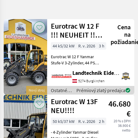
Spresniť
hľadanie
Eurotrac W 12 F
Cena
Kategória
Krajina
Filtre
4
!!! NEUHEIT !!!
na
požiadani
Prompt
Zobraziť
44 kS/32 kW
R. v. 2026
3 h
AKTUÁLNA
Resetovať
66
Verfügbar
CESTA
výsledkov
Eurotrac W 12 F Yanmar
poľnohospodárska
Stufe-V 3-Zylinder, 44 PS
technika
Hubkraft 1400 kg
Landtechnik Eidenhammer GmbH
Ostatne
Eigengewicht 2620 kg
Polnohospodarske
Hubhöhe 290 cm Bauhöhe
5274 Burgkirchen
Silove Stroje
233 cm Radladerbreite 150
Ostatné
Prémiový zlatý predajca
Nový stroj
Majerske
cm Joystick-Steue
poľnohospodárske
Nakladace
Eurotrac W 13F
46.680
silové
Eurotrac
stroje /
NEU!!!!
€
Eurotrac
VYBRAŤ
50 kS/37 kW
R. v. 2026
2 h
20 % s DPH
KATEGÓRIU
38.900 €
netto
- 4-Zylinder Yanmar Diesel
Eurotrac