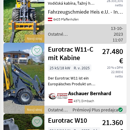
28.333,33 €
Vodičská kabína, Ťažný hák,
netto
Rýchlo striedavé kádere,
Fahrzeugschmiede Heis e.U. - Inh. Johannes Heis
hydraulické blokovanie
6405 Pfaffenhofen
pracovného prostriedku
Ostatné poľnohospodárske
13-10-
silové stroje Maj
Ostatné
2023
Nový stroj
poľnohospodárske silové
11:07
stroje / Eurotrac
Eurotrac W11-C
27.480
mit Kabine
€
25 kS/18 kW
R. v. 2025
20 % s DPH
22.900 €
netto
Der Eurotrac W11 ist ein
Europäisches Produkt und
der zweit kleinste seiner
Aschauer Bernhard
Baureihe. Aufgrund seiner
kompakten Bauweise ist
4371 Dimbach
der Eurotrac W11 Hoflader
Ostatné
Prémiový Plus predajca
Nový stroj
für den Einsat
poľnohospodárske
Eurotrac W10
21.360
silové
stroje /