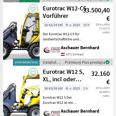
poľnohospodárske
Eurotrac W12-CS
33.500,40
silové
stroje /
Vorführer
€
Eurotrac
26 kS/19 kW
R. v. 2025
10 h
20 % s DPH
27.917 €
netto
Der Eurotrac W12-CS für
landwirtschaftliche und
industrielle Zwecke.
Aschauer Bernhard
Vorführer mit nur 10
Betriebsstunden!
4371 Dimbach
Serienmäßig ausgestattet
Ostatné
Prémiový Plus predajca
predvádzací stroj
mit: Kubota StageV-Mo
poľnohospodárske
Eurotrac W12 S,
32.160
silové
stroje /
XL, incl oder
€
Eurotrac
ohne Kabine
36 kS/26 kW
R. v. 2025
1 h
20 % s DPH
26.800 €
netto
Eurotrac W12 S Der
Eurotrac W12 ist ein
Europäisches Produkt und
Aschauer Bernhard
der zweitgrößte seiner