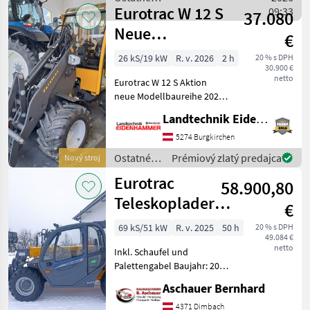
verstellbares
Eurotrac W 12 S
poľnohospodárske silové
09:33
37.080
stroje / Eurotrac
Neue
€
Modellbaureihe
26 kS/19 kW
R. v. 2026
2 h
20 % s DPH
30.900 €
2026
netto
Eurotrac W 12 S Aktion
neue Modellbaureihe 2026 -
Kubota StageV-Motor - 4
Landtechnik Eidenhammer GmbH
Anschlüsse bei
Euroaufnahme -
5274 Burgkirchen
Zusätzliche
Ostatné
Prémiový zlatý predajca
Nový stroj
Hydraulikfunktion am
poľnohospodárske
Eurotrac
Joystick - Hydraulis
58.900,80
silové
stroje /
Teleskoplader
€
Eurotrac
TH25.6 mit
69 kS/51 kW
R. v. 2025
50 h
20 % s DPH
49.084 €
Schaufel und
netto
Inkl. Schaufel und
Palettenga
Palettengabel Baujahr: 2025
Ca. 50 Betriebsstunden
Aschauer Bernhard
Ackerstollenbereifung
Standardmäßig
4371 Dimbach