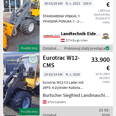
stroje /
€
36 kS/26 kW
R. v. 2023
330 h
Eurotrac
s DPH od
obchodníka
ŠTANDARDNÁ VÝBAVA: !!
33.619,47 €
VÝHODNÁ PONUKA !! - 2-
netto
stupňový pohon -
dodatočný hydraulický
Landtechnik Eidenhammer GmbH
okruh ovládateľný
5274 Burgkirchen
pomocou joysticku (s
výkonom 50 l/min pri 180
Ostatné
Prémiový zlatý predajca
Použitý stroj
bar) - hydraulic
poľnohospodárske
Eurotrac W12-
33.900
silové
stroje /
CMS
€
Eurotrac
26 kS/19 kW
R. v. 2026
20 % s DPH
28.250 €
netto
Eurotrac W12-CS Lader mit
26PS- 4-Zylinder Kubota
Dieselmotor ( keine
Burtscher Siegfried Landmaschinen
Abgasnachbehandlung ).
6714 Nüziders
Geschlossene Kabine mit
Heizung, Radio,
21-02-
Použitý stroj
Rückfahrkamera,
Ostatné
2026