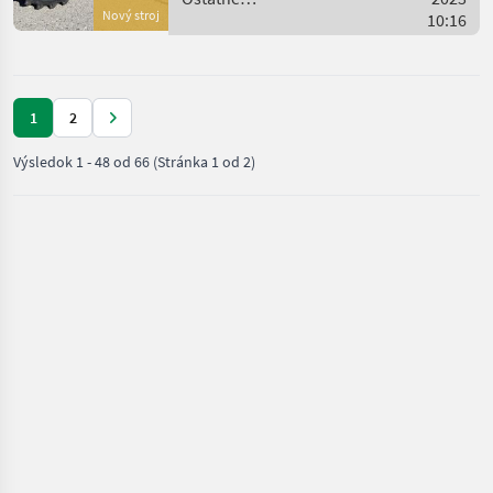
Zwei Doppelw
Nový stroj
poľnohospodárske silové
10:16
stroje / Eurotrac
1
2
Výsledok
1
-
48
od
66
(Stránka 1 od 2)