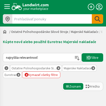
Prehľadávať ponuky
/
Ostatné Poľnohospodárske Silové Stroje
/
Majerské Nakladaće
/
Eur
Kúpte nové alebo použité Eurotrac Majerské nakladaće
Takto sa vykonáva triedenie na Landwirt.com
Filtre
x
x
x
Ostatne Polnohospodarske Silove Stroje
Majerske Nakladace
x
x
Eurotrac
Vymazať všetky filtre
Zoznam
Mriežka