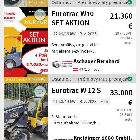
Joystick - hydr
Ostatné
Prémiový zlatý predajca
Nový stroj
poľnohospodárske
Eurotrac W10
21.360
silové
stroje /
SET AKTION
€
Eurotrac
22 kS/16 kW
R. v. 2025
20 % s DPH
17.800 €
netto
Serienmäßig ausgestattet
mit einem 3-Zylinder-
Kubota-Motor, einem
Aschauer Bernhard
hydrostatischen Antrieb,
einer Joystick-Steuerung
4371 Dimbach
mit Zusatzfunktion und
Ostatné
Prémiový Plus predajca
Nový stroj
einem hydraulischen
poľnohospodárske
Eurotrac W 12 S
Schnel
33.000
silové
stroje /
€
26 kS/19 kW
R. v. 2023
80 h
Eurotrac
20 % s DPH
27.500 €
3. Steuerkreis;
netto
Euroaufnahme, 20 km/h
Ausführung Náhradný
hydraulický kruh, Vodičská
Kneidinger 1880 GmbH.