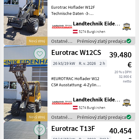
W
Eurotrac Hoflader W12F
11
Technische Daten -3-
W
Zylinder Kubota-
12
Landtechnik Eidenhammer GmbH
Dieselmotor, 36 PS (Stage V)
S
-Wassergekühlter Motor -
5274 Burgkirchen
W10
Donaldson-Luftfilter
Ostatné
Prémiový zlatý predajca
Nový stroj
(Europa/Belgien) Serien
W12S
poľnohospodárske
Eurotrac W12CS
39.480
silové
MARKETPLACE
stroje /
€
26 kS/19 kW
R. v. 2026
2 h
Eurotrac
Ponuky
Drobné
20 % s DPH
Marketplace
predajcov
inzeráty
32.900 €
#EUROTRAC Hoflader W12
netto
CS# Ausstattung -4-Zylinder
Kubota-Motor, 26 PS, Stage
V -Vollkabine -2-stufiger
Landtechnik Eidenhammer GmbH
Fahrantrieb -
5274 Burgkirchen
Zusatzhydraulik über
Joystick bedienbar (45
Ostatné
Prémiový zlatý predajca
Nový stroj
poľnohospodárske
Eurotrac T13F
40.454
silové
stroje /