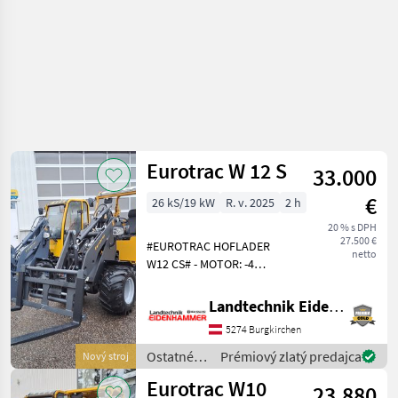
Eurotrac W 12 S
33.000
€
26 kS/19 kW
R. v. 2025
2 h
20 % s DPH
27.500 €
#EUROTRAC HOFLADER
netto
W12 CS# - MOTOR: -4
Zylinder Kubota- Motor mit
26PS, StageV -Schutzdach -2
Landtechnik Eidenhammer GmbH
stufiger Fahrantrieb -der
5274 Burgkirchen
extra Hydraulikkreislauf ist
bedienbar au
Ostatné
Prémiový zlatý predajca
Nový stroj
poľnohospodárske
Eurotrac W10
23.880
silové