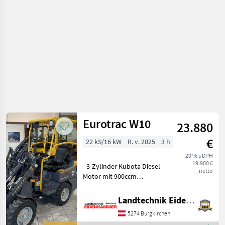
silové
stroje /
Eurotrac
Eurotrac W10
23.880
€
22 kS/16 kW
R. v. 2025
3 h
20 % s DPH
19.900 €
- 3-Zylinder Kubota Diesel
netto
Motor mit 900ccm
Hubraum - hydrostatischer
Allradantrieb - Bucher
Landtechnik Eidenhammer GmbH
Hydraulik Italien - extra
5274 Burgkirchen
Hydraulikkreislauf auf dem