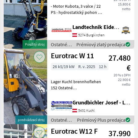
15.800 €
- Motor Kubota, 3 valce / 22
netto
PS - hydrostatický pohon -
pohon všetkých kolies -
hydraulické aretovanie
Landtechnik Eidenhammer GmbH
náradia - 3. okruh - veľmi
5274 Burgkirchen
obratný #MIESTO
BURGKIRCHEN# #ĎA
Ostatné
Prémiový zlatý predajca
Použitý stroj
poľnohospodárske
Eurotrac W 11
27.480
silové
stroje /
€
26 kS/19 kW
R. v. 2025
12 h
Eurotrac
20 % s DPH
22.900 €
Lager Kuchl brennhoflehen
netto
152 Ostatné
poľnohospodárske silové
stroje Majerské nakladaće
Grundbichler Josef - Landmaschinen
5431 Kuchl
Ostatné
Prémiový Plus predajca
predvádzací stroj
poľnohospodárske
Eurotrac W12 F
37.990
silové