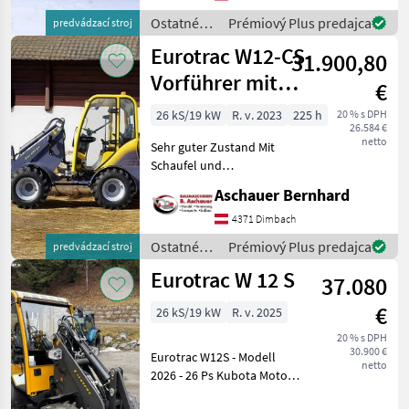
ausgestattet mit: Kubota
Ostatné
Prémiový Plus predajca
predvádzací stroj
StageV Motor Antrieb 4×4 u
poľnohospodárske
Eurotrac W12-CS
31.900,80
silové
stroje /
Vorführer mit
€
Eurotrac
Schaufel und
26 kS/19 kW
R. v. 2023
225 h
20 % s DPH
26.584 €
Vollk
netto
Sehr guter Zustand Mit
Schaufel und
Euroaufnahme Baujahr:
Aschauer Bernhard
2023 Betriebsstunden: 224,
9 Serienmäßig ausgestattet
4371 Dimbach
mit: Kubota StageV-Motor
Ostatné
Prémiový Plus predajca
predvádzací stroj
Zusätzliche Hydraul
poľnohospodárske
Eurotrac W 12 S
37.080
silové
stroje /
€
26 kS/19 kW
R. v. 2025
Eurotrac
20 % s DPH
30.900 €
Eurotrac W12S - Modell
netto
2026 - 26 Ps Kubota Motor
4-Zylinder - 2 Stufiger