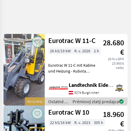
Eurotrac W 11-C
28.680
€
26 kS/19 kW
R. v. 2026
2 h
20 % s DPH
23.900 €
Eurotrac W 11-C mit Kabine
netto
und Heizung - Kubota
D1105 (3-Zylinder) Motor
26PS Stage V - Hydr.
Landtechnik Eidenhammer GmbH
Knicklenker mit
5274 Burgkirchen
hydrostatischem
Allradantrieb -
Ostatné
Prémiový zlatý predajca
Nový stroj
Hydraulischer Sc
poľnohospodárske
Eurotrac W 10
18.960
silové
stroje /
€
22 kS/16 kW
R. v. 2023
305 h
Eurotrac
20 % s DPH