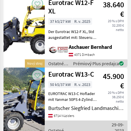
Eurotrac W12-F
38.640
silové
stroje /
XL
€
Eurotrac
37 kS/27 kW
R. v. 2025
20 % s DPH
32.200 €
netto
Der Eurotrac W12-F XL, Std
ausgestattet mit: Steuerung
am Joystick Extra Hydr.
Aschauer Bernhard
Funktion am Joystick Hydr.
Schneller Wechsel
4371 Dimbach
Hydrostat mit 2
Ostatné
Prémiový Plus predajca
Nový stroj
Fahrgeschwindigkeit
poľnohospodárske
Eurotrac W13-C
45.900
silové
stroje /
€
50 kS/37 kW
R. v. 2023
Eurotrac
20 % s DPH
EUROTRAC W13-C Hoflader
38.250 €
mit Yanmar 50PS 4-Zylinder
netto
Dieselmotor, Bondioli-
Burtscher Siegfried Landmaschinen
Pavesi Fahrhydraulik,
6714 Nüziders
EURO-
Schnellwechselrahmen mit
29-09-
Hydraulischer Verriegelung,
Ostatné
2023