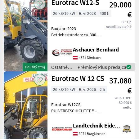
Eurotrac W12-S
29.000
€
26 kS/19 kW
R. v. 2023
400 h
DPH je
neaplikovateľné
Baujahr: 2023
Betriebsstunden: ca. 300-
400 Der Eurotrac W12-S für
landwirtschaftliche und
Aschauer Bernhard
industrielle Zwecke.
4371 Dimbach
Serienmäßig ausgestattet
mit: Extra hydr. Fu
Ostatné
Prémiový Plus predajca
Použitý stroj
poľnohospodárske
Eurotrac W 12 CS
37.080
silové
stroje /
€
26 kS/19 kW
R. v. 2026
2 h
Eurotrac
20 % s DPH
30.900 €
Eurotrac W12CS,
netto
PULVERBESCHICHTET !! -
Modell 2026 - 26 PS Kubota
Motor, 4-Zylinder - 2
Landtechnik Eidenhammer GmbH
Stufiger Fahrantrieb - extra
5274 Burgkirchen
Hydraulikkreislauf