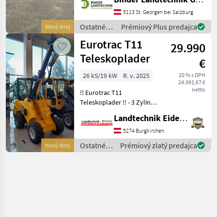
Schwinge Hydraulische
5113 St. Georgen bei Salzburg
Geräteverriegelung
Beleuchtung , Handgas 2
Ostatné
Prémiový Plus predajca
Nový stroj
Arbeitsscheinwe
poľnohospodárske
Eurotrac T11
29.990
silové
stroje /
Teleskoplader
€
Eurotrac
26 kS/19 kW
R. v. 2025
20 % s DPH
24.991,67 €
netto
!! Eurotrac T11
Teleskoplader !! - 3 Zylinder
Kubota Motor - 26 PS -
Landtechnik Eidenhammer GmbH
Hubhöhe 235cm bis 285cm
mit Teleskop - Kipplast
5274 Burgkirchen
1000kg - Eigengewicht:
Ostatné
Prémiový zlatý predajca
Nový stroj
1680kg - Hubkraft
poľnohospodárske
silové
stroje /
Eurotrac