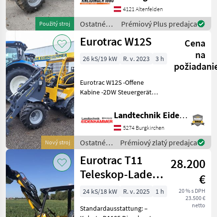
kabína Ostatné
4121 Altenfelden
poľnohospodárske silové
stroje Majerské nakladaće
Ostatné
Prémiový Plus predajca
Použitý stroj
poľnohospodárske
Eurotrac W12S
Cena
silové
stroje /
na
26 kS/19 kW
R. v. 2023
3 h
Eurotrac
požiadani
Eurotrac W12S -Offene
Kabine -2DW Steuergeräte -
Ledbeleuchtung vorne und
hinten, 2 Arbeitsscheiwerfer
Landtechnik Eidenhammer GmbH
-Euroaufnahme -Bereifung:
5274 Burgkirchen
31+15.50-15NHS -
Multifunktionsj
Ostatné
Prémiový zlatý predajca
Nový stroj
poľnohospodárske
Eurotrac T11
28.200
silové
stroje /
Teleskop-Lader
€
Eurotrac
mit Avant /
24 kS/18 kW
R. v. 2025
1 h
20 % s DPH
23.500 €
Multione
netto
Standardausstattung: –
Aufnahme