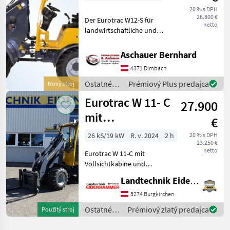
20 % s DPH
26.800 €
Der Eurotrac W12-S für
netto
landwirtschaftliche und
industrielle Zwecke, Std
ausgestattet mit: Kubota
Aschauer Bernhard
StageV Motor Extra Hydr.
4371 Dimbach
Funktion am Joystick Hydr.
Schneller Wec
Ostatné
Prémiový Plus predajca
Nový stroj
poľnohospodárske
Eurotrac W 11- C
27.900
silové
stroje /
mit
€
Eurotrac
Vollsichtkabine
26 kS/19 kW
R. v. 2024
2 h
20 % s DPH
23.250 €
und Heizung
netto
Eurotrac W 11-C mit
Vollsichtkabine und
Heizung - Kubota D1105 (3-
Landtechnik Eidenhammer GmbH
Zylinder) Motor 26PS Stage
V - Hydr. Knicklenker mit
5274 Burgkirchen
hydrostatischem
Ostatné
Prémiový zlatý predajca
Použitý stroj
Allradantrieb - Hydraul
poľnohospodárske