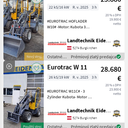
stroje /
€
22 kS/16 kW
R. v. 2025
3 h
Eurotrac
20 % s DPH
19.900 €
#EUROTRAC HOFLADER
netto
W10# -Motor: Kubota 3
Zylinder / 22 PS - Aufbau:
Schutzdach - extra
Landtechnik Eidenhammer GmbH
Hydraulikkreislauf, auf dem
5274 Burgkirchen
Joystick bedienbar
(25L/min bei 180 bar) - de
Ostatné
Prémiový zlatý predajca
Nový stroj
poľnohospodárske
Eurotrac W 11
28.680
silové
stroje /
€
26 kS/19 kW
R. v. 2025
3 h
Eurotrac
20 % s DPH
23.900 €
#EUROTRAC W11C# - 3
netto
Zylinder Kubota- Motor mit
26PS - hydrostatischer
Allradantrieb - extra
Landtechnik Eidenhammer GmbH
Hydraulikkreislauf (
5274 Burgkirchen
32L/min bei 180 bar) -
Bedienung Extra Hydraulik
Ostatné
Prémiový zlatý predajca
Použitý stroj