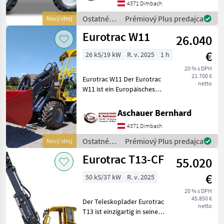
Baureihe. Aufgrund seiner
4371 Dimbach
kompakten Bauweise ist
Ostatné
Prémiový Plus predajca
Nový stroj
der Eurotrac W12 Hoflade
poľnohospodárske
Eurotrac W11
26.040
silové
stroje /
€
26 kS/19 kW
R. v. 2025
1 h
Eurotrac
20 % s DPH
21.700 €
Eurotrac W11 Der Eurotrac
netto
W11 ist ein Europäisches
Produkt und der zweit
kleinste seiner Baureihe.
Aschauer Bernhard
Aufgrund seiner
4371 Dimbach
kompakten Bauweise ist
der Eurotrac W11 Hoflad
Ostatné
Prémiový Plus predajca
Nový stroj
poľnohospodárske
Eurotrac T13-CF
55.020
silové
stroje /
€
50 kS/37 kW
R. v. 2025
Eurotrac
20 % s DPH
45.850 €
Der Teleskoplader Eurotrac
netto
T13 ist einzigartig in seiner
Klasse Serienmäßig