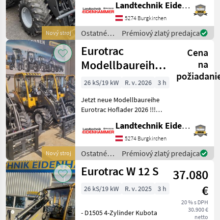
Fahrantrieb - extra
Landtechnik Eidenhammer GmbH
Hydraulikkreislauf
5274 Burgkirchen
bedienbar mit Joystick -
Komfortkabine mit Armle
Ostatné
Prémiový zlatý predajca
Nový stroj
poľnohospodárske
Eurotrac
Cena
silové
stroje /
Modellbaureihe
na
Eurotrac
požiadani
2026
26 kS/19 kW
R. v. 2026
3 h
Jetzt neue Modellbaureihe
Eurotrac Hoflader 2026 !!!
Einige Fahrzeuge auf Lager
Landtechnik Eidenhammer GmbH
bei Fragen bzw ein Angebot
nur bitte melden !!! Auch
5274 Burgkirchen
mit Top
Ostatné
Prémiový zlatý predajca
Nový stroj
Finanzierungsmöglichk
poľnohospodárske
Eurotrac W 12 S
37.080
silové
stroje /
€
26 kS/19 kW
R. v. 2025
3 h
Eurotrac
20 % s DPH
30.900 €
- D1505 4-Zylinder Kubota
netto