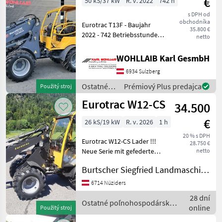
€
50 kS/37 kW
R. v. 2022
742 h
Eurotrac
s DPH od
obchodníka
Eurotrac T13F - Baujahr
35.800 €
2022 - 742 Betriebsstunden
netto
- Kubota-Motor 50PS - 1x
extra Hydraulischer
WOHLLAIB Karl GesmbH
Kreislauf am Frontarm und
6934 Sulzberg
hydr. Schnellwechsler -
Fahrtri
Ostatné
Prémiový Plus predajca
Použitý stroj
poľnohospodárske
Eurotrac W12-CS
34.500
silové
stroje /
€
26 kS/19 kW
R. v. 2026
1 h
Eurotrac
20 % s DPH
Eurotrac W12-CS Lader !!!
28.750 €
Neue Serie mit gefedertem
netto
Sitz, Lasthalteventile, neue
Burtscher Siegfried Landmaschinen
Lackierung, Neue
Seitenkonsole, usw... !!!! mit
6714 Nüziders
26PS- 4-Zylinder Kubota
28 dní
Dieselmo
Ostatné poľnohospodárske
online
Použitý stroj
silové stroje / Eurotrac