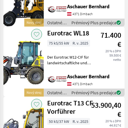
ausgestattet mit: Joystick-
Aschauer Bernhard
Steuerung zusätzliche hydr.
4371 Dimbach
Funktion am Joystick hydr.
Schn
Ostatné
Prémiový Plus predajca
Nový stroj
poľnohospodárske
Eurotrac WL18
71.400
silové
stroje /
€
75 kS/55 kW
R. v. 2025
Eurotrac
20 % s DPH
59.500 €
Der Eurotrac W12-CIF für
netto
landwirtschaftliche und
industrielle Zwecke.
Serienmäßig ausgestattet
Aschauer Bernhard
mit: Kubota V3307 Stufe V
4371 Dimbach
Dieselmotor
Hydrostatischer Antrieb L
Ostatné
Prémiový Plus predajca
Nový stroj
poľnohospodárske
Eurotrac T13 CF
53.900,40
silové
stroje /
Vorführer
€
Eurotrac
50 kS/37 kW
R. v. 2025
20 % s DPH
44.917 €