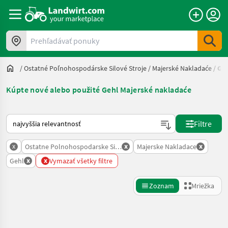
Prehľadávať ponuky
/
Ostatné Poľnohospodárske Silové Stroje
/
Majerské Nakladaće
/
Geh
Kúpte nové alebo použité Gehl Majerské nakladaće
Takto sa vykonáva triedenie na Landwirt.com
Filtre
x
x
x
Ostatne Polnohospodarske Silove Stroje
Majerske Nakladace
x
x
Gehl
Vymazať všetky filtre
Zoznam
Mriežka