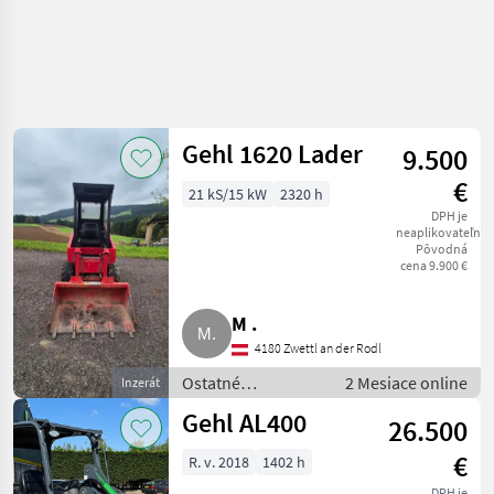
Gehl 1620 Lader
9.500
€
21 kS/15 kW
2320 h
DPH je
neaplikovateľné
Pôvodná
cena 9.900 €
M .
4180 Zwettl an der Rodl
Ostatné
2 Mesiace online
Inzerát
poľnohospodárske
Gehl AL400
26.500
silové stroje /
Majerské
€
R. v. 2018
1402 h
nakladaće
DPH je