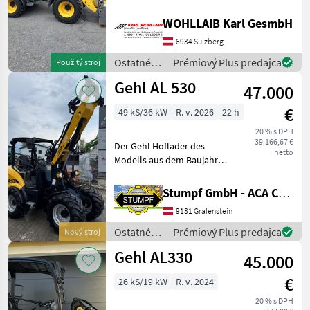
Hydraulische
Geräteverriegelung - Gehl
WOHLLAIB Karl GesmbH
Weidemann
Aufnahme - Palettengabel -
6934 Sulzberg
Schaufel - 3-Punkt-Adapter
Thaler
-
Ostatné
Prémiový Plus predajca
Použitý stroj
poľnohospodárske
Gehl AL 530
Schäffer
47.000
silové
stroje /
€
49 kS/36 kW
R. v. 2026
22 h
Gehl
Fuchs
20 % s DPH
39.166,67 €
Der Gehl Hoflader des
Giant
netto
Modells aus dem Baujahr
2025 überzeugt durch seine
Zobraziť
herausragende Ausstattung
všetkých
Stumpf GmbH - ACA Center Stumpf
und seine Vielseitigkeit.
51
9131 Grafenstein
Angetrieben von einem
MODEL
effizienten Diesel
Ostatné
Prémiový Plus predajca
Nový stroj
poľnohospodárske
Gehl AL330
45.000
silové
stroje /
€
26 kS/19 kW
R. v. 2024
AL330
Gehl
20 % s DPH
AL540