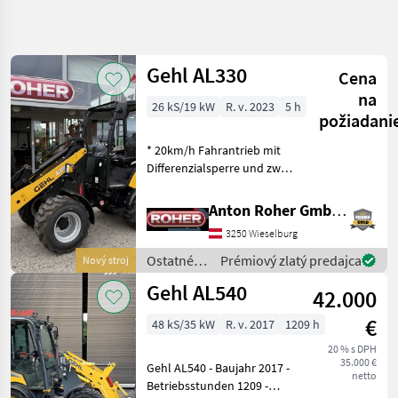
Spresniť
hľadanie
Gehl AL330
Cena
Kategória
Krajina
Filtre
4
na
26 kS/19 kW
R. v. 2023
5 h
požiadani
Zobraziť
AKTUÁLNA
Resetovať
14
* 20km/h Fahrantrieb mit
CESTA
výsledkov
Differenzialsperre und zwei
poľnohospodárska
Fahrbereiche * mechanisch
technika
gefederter Fahrersitz *
Anton Roher GmbH (ACA Center Roher)
Ostatne
hydraulischer
Polnohospodarske
3250 Wieselburg
Schnellwechselrahmen-
Silove Stroje
System Weidemann * Schwi
Ostatné
Prémiový zlatý predajca
Nový stroj
Majerske
poľnohospodárske
Nakladace
Gehl AL540
42.000
silové
Gehl
stroje /
€
48 kS/35 kW
R. v. 2017
1209 h
Gehl
VYBRAŤ
20 % s DPH
KATEGÓRIU
35.000 €
Gehl AL540 - Baujahr 2017 -
netto
Betriebsstunden 1209 -
Gehl