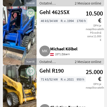
Ostatné
2 Mesiace online
Inzerát
poľnohospodárske
Gehl 4625SX
10.500
silové stroje /
Majerské
€
46 kS/34 kW
R. v. 1994
1700 h
nakladaće
DPH je
neaplikovateľné
Pôvodná
cena 11.000
€
Michael Kölbel
2871 Zöbern
Ostatné
2 Mesiace online
Inzerát
poľnohospodárske
Gehl R190
25.000
silové stroje /
Majerské
€
71 kS/52 kW
R. v. 2021
950 h
nakladaće
DPH je
neaplikovateľné