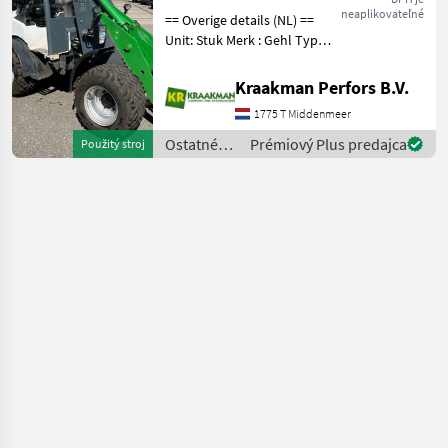
neaplikovateľné
== Overige details (NL) ==
Unit: Stuk Merk : Gehl Type :
Al440 Omschrijving
:Bouwjaar: 2018 Urenstand:
Kraakman Perfors B.V.
1402 1x dubbelwerkend
1775 T Middenmeer
ventiel Alarmsysteem
Massaschakelaar
Ostatné
Prémiový Plus predajca
Použitý stroj
poľnohospodárske
silové
stroje /
Gehl