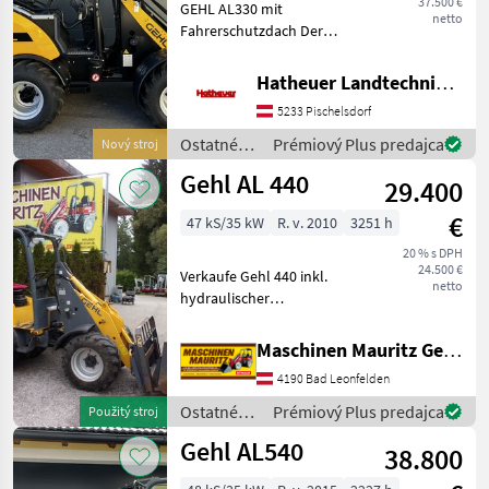
37.500 €
GEHL AL330 mit
netto
Fahrerschutzdach Der
MARKETPLACE
AL330 ist klein, aber stark
und bietet viel Leistung auf
Ponuky
Drobné
Hatheuer Landtechnik GmbH & Co.KG.
Marketplace
kleinem Raum. Durch seine
predajcov
inzeráty
5233 Pischelsdorf
kompakte Größe und sein
geringes Transportg
Ostatné
Prémiový Plus predajca
Nový stroj
poľnohospodárske
Gehl AL 440
29.400
silové
stroje /
€
47 kS/35 kW
R. v. 2010
3251 h
Gehl
20 % s DPH
24.500 €
Verkaufe Gehl 440 inkl.
netto
hydraulischer
Werkzeugverriegelung, 4
Zylinder Yanmar Motor
Maschinen Mauritz GesmbH
ohne Partikelfilter, inkl.
4190 Bad Leonfelden
Schaufel und
Palettengabel, Breitreifen,
Ostatné
Prémiový Plus predajca
Použitý stroj
Schnellgang,
poľnohospodárske
Gehl AL540
38.800
silové
stroje /