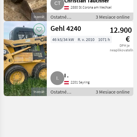
Christian Tauchner
2880 St.Corona am Wechsel
Ostatné
3 Mesiace online
Inzerát
poľnohospodárske
Gehl 4240
12.900
silové stroje /
Majerské
€
46 kS/34 kW
R. v. 2010
1071 h
nakladaće
DPH je
neaplikovateľné
I .
2201 Seyring
Ostatné
3 Mesiace online
Inzerát
poľnohospodárske
silové stroje /
Majerské
nakladaće