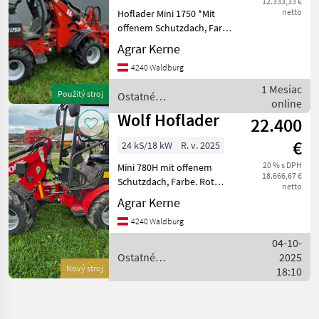
12.333,33 €
netto
Hoflader Mini 1750 *Mit
offenem Schutzdach, Farbe.
Rot *Antrieb Elektro Allrad
Agrar Kerne
2. Fahrmotore
4240 Waldburg
*Antriebsmotor für
Hydraulik 1.Stück
1 Mesiac
Použitý stroj
Ostatné
*2.Drehzahlen Niedrig 800
online
poľnohospodárske silové
U/mi
Wolf Hoflader
22.400
stroje / Wolf
€
24 kS/18 kW
R. v. 2025
20 % s DPH
Mini 780H mit offenem
18.666,67 €
Schutzdach, Farbe. Rot
netto
*PWG 35-System und 35-
Agrar Kerne
Achse-Kardanantrieb
4240 Waldburg
*elektronischer Joystick,
2.Gänge * leistungsstarker
04-10-
Kubota V1505-Motor, Eu
Ostatné
2025
Nový stroj
poľnohospodárske silové
18:10
stroje / Wolf