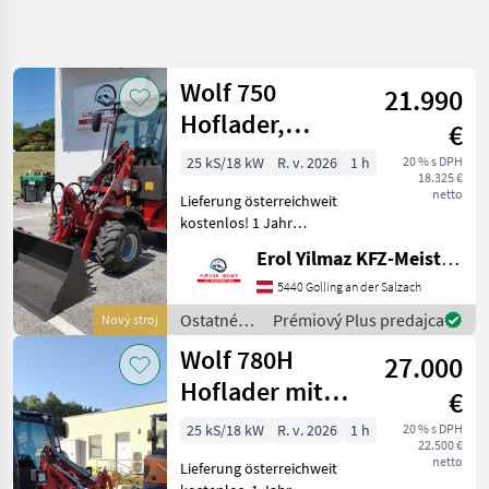
Spresniť
hľadanie
Wolf 750
21.990
Kategória
Krajina
Filtre
4
Hoflader,
€
Kabine,
25 kS/18 kW
R. v. 2026
1 h
20 % s DPH
Zobraziť 5
AKTUÁLNA
Resetovať
18.325 €
Garantie,
CESTA
výsledkov
netto
Lieferung österreichweit
Perkins, Radlade
poľnohospodárska
kostenlos! 1 Jahr
technika
Vollgarantie!
Erol Yilmaz KFZ-Meisterbetrieb
Ostatne
Zusatzgarantie bis zu 4j.
Polnohospodarske
möglich. Gerät ist sofort
5440 Golling an der Salzach
Silove Stroje
verfügbar. Wir verkaufen
Ostatné
Prémiový Plus predajca
Nový stroj
Majerske
einen neuen, top ausgest
poľnohospodárske
Nakladace
Wolf 780H
27.000
silové
Wolf
stroje /
Hoflader mit
€
Wolf
Kabine, Kubota,
VYBRAŤ
25 kS/18 kW
R. v. 2026
1 h
20 % s DPH
KATEGÓRIU
22.500 €
Garantie
netto
Lieferung österreichweit
Wolf