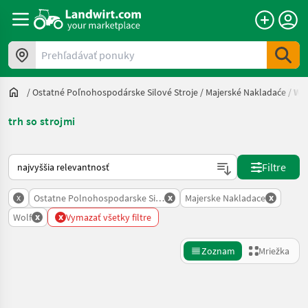
Prehľadávať ponuky
/
Ostatné Poľnohospodárske Silové Stroje
/
Majerské Nakladaće
/
Wol
trh so strojmi
Takto sa vykonáva triedenie na Landwirt.com
Filtre
x
x
x
Ostatne Polnohospodarske Silove Stroje
Majerske Nakladace
x
x
Wolf
Vymazať všetky filtre
Zoznam
Mriežka