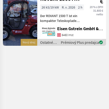
€
Rovant
4m
26 kS/19 kW
R. v. 2026
2 h
20 % s DPH
31.800 €
Hubhöhe/1350kg
netto
Der ROVANT 1500 T ist ein
Tr
kompakter Teleskoplader
für professionelle Einsätze
Eisen Gstrein GmbH & Co KG
in Landwirtschaft,
Bauwesen, Kommunen und
6460 Imst
Gewerbe. Die Maschine ist
Ostatné
Prémiový Plus predajca
Nový stroj
auf präzises Ran
poľnohospodárske
silové
stroje /
Rovant