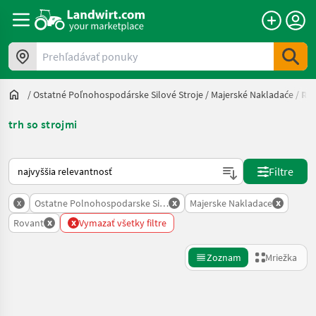
Prehľadávať ponuky
/
Ostatné Poľnohospodárske Silové Stroje
/
Majerské Nakladaće
/
Ro
trh so strojmi
Takto sa vykonáva triedenie na Landwirt.com
Filtre
x
x
x
Ostatne Polnohospodarske Silove Stroje
Majerske Nakladace
x
x
Rovant
Vymazať všetky filtre
Zoznam
Mriežka