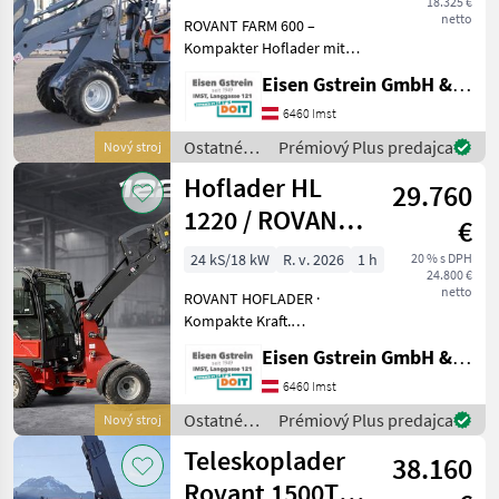
18.325 €
Motor |
netto
ROVANT FARM 600 –
Kompakter Hoflader mit
Yanmar Motor 24 PS |
Eisen Gstrein GmbH & Co KG
Hydrostat | Hubhöhe 2, 91
m Der ROVANT FARM 600 ist
6460 Imst
ein kompakter und
Ostatné
Prémiový Plus predajca
Nový stroj
vielseitiger Hoflader für La
poľnohospodárske
Hoflader HL
29.760
silové
stroje /
1220 / ROVANT /
€
Rovant
Allrad / Kubota
24 kS/18 kW
R. v. 2026
1 h
20 % s DPH
24.800 €
netto
ROVANT HOFLADER ·
Kompakte Kraft.
Europäische Technik.
Eisen Gstrein GmbH & Co KG
Rovant HL 1220 mit Kabine
Knickgelenkter Hoflader für
6460 Imst
Landwirtschaft, Kommunen
Ostatné
Prémiový Plus predajca
Nový stroj
und Gewerbebetriebe. Aus
poľnohospodárske
Teleskoplader
38.160
silové
stroje /
Rovant 1500T