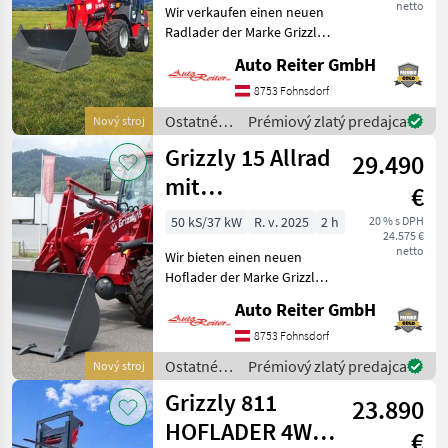
netto
Wir verkaufen einen neuen
Garantie!
Radlader der Marke Grizzly
810+T. Dieser Tele Lader ist
Auto Reiter GmbH
ein universeller Helfer beim
Bau, am Hof, im Stall bei
8753 Fohnsdorf
Garten oder
Ostatné
Prémiový zlatý predajca
Nový stroj
Landschaftsarbei
poľnohospodárske
Grizzly 15 Allrad
29.490
silové
stroje /
mit
€
Grizzly
Straßenzulassung
50 kS/37 kW
R. v. 2025
2 h
20 % s DPH
24.575 €
netto
Wir bieten einen neuen
Hoflader der Marke Grizzly,
Modell Grizzly 15, zum
Auto Reiter GmbH
Verkauf an. Dieses
vielseitige Gerät ist ein
8753 Fohnsdorf
unverzichtbarer Helfer für
Ostatné
Prémiový zlatý predajca
Nový stroj
Bauarbeiten, landwi
poľnohospodárske
Grizzly 811
23.890
silové
stroje /
HOFLADER 4WD
€
Grizzly