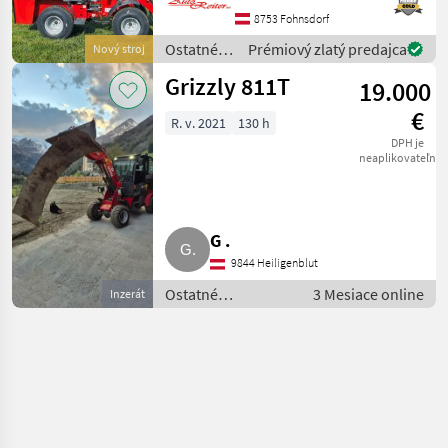
Garten- oder
8753 Fohnsdorf
Landschaftsarbeiten. Durch
Ostatné
Prémiový zlatý predajca
Nový stroj
seine gute Verar
poľnohospodárske
Grizzly 811T
19.000
silové
stroje /
€
R. v. 2021
130 h
Grizzly
DPH je
neaplikovateľné
G .
9844 Heiligenblut
Ostatné
3 Mesiace online
Inzerát
poľnohospodárske
silové stroje /
Majerské
nakladaće