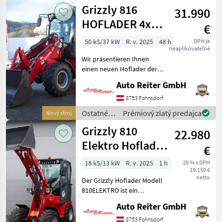
poľnohospodárske
Grizzly 816
31.990
silové
stroje /
HOFLADER 4x4!
€
Grizzly
2 Jahre mobile
50 kS/37 kW
R. v. 2025
48 h
DPH je
neaplikovateľné
Garantie! Neuwe
Wir präsentieren Ihnen
einen neuen Hoflader der
Marke Grizzly, Modell 816,
Auto Reiter GmbH
der sich perfekt für
Bauarbeiten,
8753 Fohnsdorf
landwirtschaftliche
Ostatné
Prémiový zlatý predajca
Nový stroj
Tätigkeiten sowie Garten-
poľnohospodárske
Grizzly 810
und Landsc
22.980
silové
stroje /
Elektro Hoflader
€
Grizzly
mit Allrad 2
18 kS/13 kW
R. v. 2025
1 h
20 % s DPH
19.150 €
Jahre mobile G
netto
Der Grizzly Hoflader Modell
810ELEKTRO ist ein
moderner und
Auto Reiter GmbH
leistungsstarker
elektrischer Hoflader, der
8753 Fohnsdorf