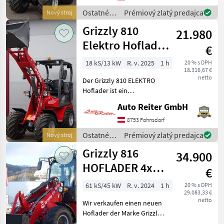
sich durch seine
Ostatné
Prémiový zlatý predajca
Nový stroj
hervorragenden
poľnohospodárske
Grizzly 810
technischen Eigenschaften
21.980
silové
und
stroje /
Elektro Hoflader
€
Grizzly
mit Allrad offene
18 kS/13 kW
R. v. 2025
1 h
20 % s DPH
18.316,67 €
Kabine
netto
Der Grizzly 810 ELEKTRO
Hoflader ist ein
hochmoderner, elektrisch
Auto Reiter GmbH
betriebener Hoflader, der
speziell für effiziente und
8753 Fohnsdorf
umweltfreundliche
Ostatné
Prémiový zlatý predajca
Nový stroj
Arbeitsprozesse entwickelt
poľnohospodárske
Grizzly 816
34.900
silové
stroje /
HOFLADER 4x4!
€
Grizzly
2 Jahre mobile
61 kS/45 kW
R. v. 2024
1 h
20 % s DPH
29.083,33 €
Garantie! Stras
netto
Wir verkaufen einen neuen
Hoflader der Marke Grizzly
816. Dieser Radlader ist ein