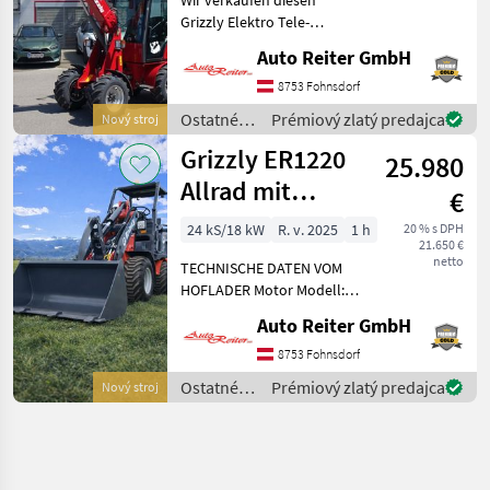
Grizzly Elektro Tele-
Hoflader mit einer
Auto Reiter GmbH
sagenhaften Hubkraft von
900kg. Die geschlossene
8753 Fohnsdorf
Kabine schützt optimal vor
Ostatné
Prémiový zlatý predajca
Nový stroj
Kälte im Winter. Dieser Radl
poľnohospodárske
Grizzly ER1220
25.980
silové
stroje /
Allrad mit
€
Grizzly
Kubota Motor
24 kS/18 kW
R. v. 2025
1 h
20 % s DPH
21.650 €
offene Kabine
netto
TECHNISCHE DATEN VOM
HOFLADER Motor Modell:
Kubota D1105 (Euro5 /
Auto Reiter GmbH
Epa4) 3-Zylinder
Dieselmotor, Leistung: 18, 2
8753 Fohnsdorf
kW / 24, 4 PS, max.
Ostatné
Prémiový zlatý predajca
Nový stroj
Drehmoment: 70, 4 Nm bei
poľnohospodárske
2.200 U/mi
silové
stroje /
Grizzly