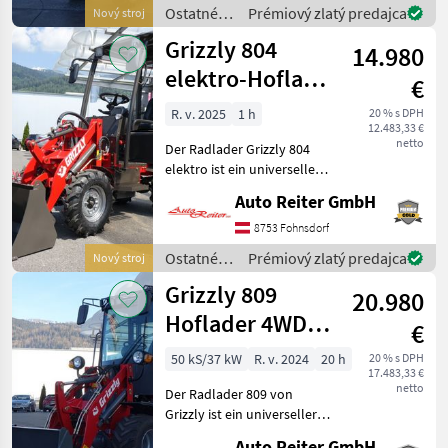
nakladač, ktorý sa
Ostatné
Prémiový zlatý predajca
Nový stroj
vyznačuje vynikajúcimi
poľnohospodárske
Grizzly 804
technickými vlastnosťam
14.980
silové
stroje /
elektro-Hoflader
€
Grizzly
4WD
R. v. 2025
1 h
20 % s DPH
12.483,33 €
netto
Der Radlader Grizzly 804
elektro ist ein universeller
Helfer beim Bau, auf dem
Auto Reiter GmbH
Hof, bei Garten- oder
Landschaftsarbeiten.
8753 Fohnsdorf
Aufgrund seiner
Ostatné
Prémiový zlatý predajca
Nový stroj
Gesamtbreite von nur
poľnohospodárske
Grizzly 809
900m
20.980
silové
stroje /
Hoflader 4WD
€
Grizzly
50PS 2 Jahre
50 kS/37 kW
R. v. 2024
20 h
20 % s DPH
17.483,33 €
mobile Garantie!
netto
Der Radlader 809 von
Grizzly ist ein universeller
Helfer beim Bau, auf dem
Auto Reiter GmbH