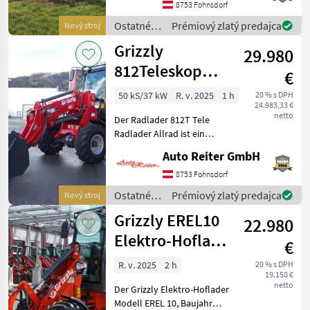
Helfer beim Bau, am Hof,
8753 Fohnsdorf
bei Garten- oder
Ostatné
Prémiový zlatý predajca
Nový stroj
Landschaftsarbeit
poľnohospodárske
Grizzly
29.980
silové
stroje /
812Teleskop
€
Grizzly
Lader 4x4 2
50 kS/37 kW
R. v. 2025
1 h
20 % s DPH
24.983,33 €
Jahren mobile
netto
Der Radlader 812T Tele
Garantie
Radlader Allrad ist ein
universeller Helfer beim
Auto Reiter GmbH
Bau, auf dem Hof, bei
Garten- oder
8753 Fohnsdorf
Landschaftsarbeiten. Durch
Ostatné
Prémiový zlatý predajca
Nový stroj
seine gute Verarbeitung
poľnohospodárske
Grizzly EREL10
und
22.980
silové
stroje /
Elektro-Hoflader
€
Grizzly
4WD 2J. mobile
R. v. 2025
2 h
20 % s DPH
19.150 €
Garantie
netto
Der Grizzly Elektro-Hoflader
Modell EREL 10, Baujahr