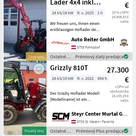
stroje /
Lader 4x4 inkl. 2
€
Grizzly
Jahre mobile
24 kS/18 kW
R. v. 2025
1 h
20 % s DPH
24.908,33 €
Garantie of
netto
Wir freuen uns, Ihnen einen
erstklassigen Hoflader der
Marke Grizzly, Modell
Auto Reiter GmbH
810+T, anbieten zu können.
Dieser Tele-Lader ist ein
8753 Fohnsdorf
vielseitiger Helfer, ideal für
Ostatné
Prémiový zlatý predajca
Nový stroj
den
poľnohospodárske
Grizzly 810T
27.300
silové
stroje /
€
26 kS/19 kW
R. v. 2022
694 h
Grizzly
s DPH od
obchodníka
Der Grizzly Hoflader Modell
24.159,29 €
[Modellname] ist ein
netto
leistungsstarkes und
zuverlässiges Arbeitsgerät,
Steyr Center Murtal GmbH
das im Jahr 2022 gebaut
8733 St. Marein - Feistritz
wurde. Mit einer
Motorleistung von 50 PS un
Ostatné
Prémiový Plus predajca
Použitý stroj