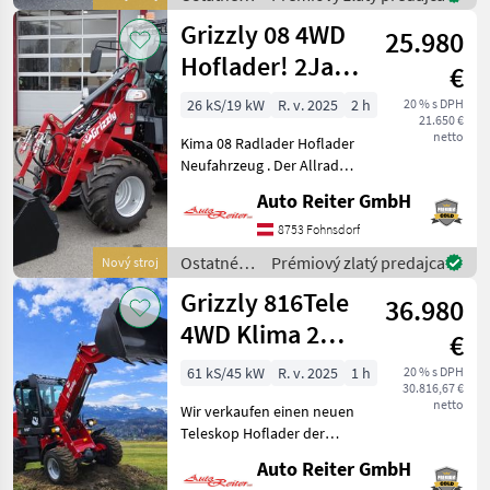
eignet. Dank sei
poľnohospodárske
Grizzly 08 4WD
25.980
silové
stroje /
Hoflader! 2Jahre
€
Grizzly
mobile Garantie!
26 kS/19 kW
R. v. 2025
2 h
20 % s DPH
21.650 €
netto
Kima 08 Radlader Hoflader
Neufahrzeug . Der Allrad
Radlader Grizzly 08 ist ein
Auto Reiter GmbH
universeller Helfer beim
Bau, auf dem Hof, bei
8753 Fohnsdorf
Garten- oder
Ostatné
Prémiový zlatý predajca
Nový stroj
Landschaftsarbeiten. Dur
poľnohospodárske
Grizzly 816Tele
36.980
silové
stroje /
4WD Klima 2
€
Grizzly
Jahre mobile
61 kS/45 kW
R. v. 2025
1 h
20 % s DPH
30.816,67 €
Garantie Euro 5
netto
Wir verkaufen einen neuen
Teleskop Hoflader der
Marke Grizzly 816T. Dieser
Auto Reiter GmbH
Radlader ist ein universeller