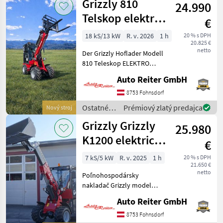
Grizzly 810
24.990
silové
stroje /
Telskop elektro
€
Grizzly
Hoflader
18 kS/13 kW
R. v. 2026
1 h
20 % s DPH
20.825 €
netto
Der Grizzly Hoflader Modell
810 Teleskop ELEKTRO
Hoflader ist ein moderner
Auto Reiter GmbH
und leistungsstarker
elektrischer Hoflader, der
8753 Fohnsdorf
sich durch seine
Ostatné
Prémiový zlatý predajca
Nový stroj
hervorragenden technische
poľnohospodárske
Grizzly Grizzly
25.980
silové
stroje /
K1200 elektrický
€
Grizzly
teleskopický
7 kS/5 kW
R. v. 2025
1 h
20 % s DPH
21.650 €
kolesový
netto
Poľnohospodársky
nakladač
nakladač Grizzly model
K1200 Tele je moderný a
Auto Reiter GmbH
výkonný elektrický
poľnohospodársky
8753 Fohnsdorf