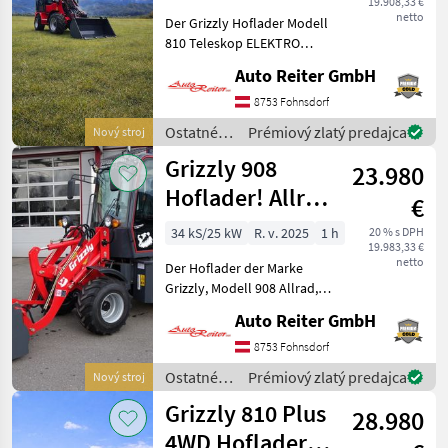
19.908,33 €
mit Klappdach
netto
Der Grizzly Hoflader Modell
810 Teleskop ELEKTRO
Hoflader ist ein moderner
Auto Reiter GmbH
und leistungsstarker
elektrischer Hoflader, der
8753 Fohnsdorf
sich durch seine
Ostatné
Prémiový zlatý predajca
Nový stroj
hervorragenden technische
poľnohospodárske
Grizzly 908
23.980
silové
stroje /
Hoflader! Allrad!
€
Grizzly
2 Jahre mobile
34 kS/25 kW
R. v. 2025
1 h
20 % s DPH
19.983,33 €
Garantie!
netto
Der Hoflader der Marke
Grizzly, Modell 908 Allrad,
ist ein leistungsstarker und
Auto Reiter GmbH
vielseitiger Helfer für Bau-,
Hof-, Garten- und
8753 Fohnsdorf
Landschaftsarbeiten. Dieses
Ostatné
Prémiový zlatý predajca
Nový stroj
Modell, B
poľnohospodárske
Grizzly 810 Plus
28.980
silové
stroje /
4WD Hoflader