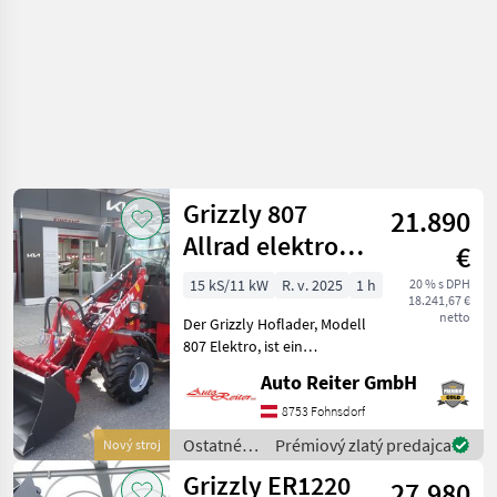
Grizzly 807
21.890
Allrad elektro
€
Hoflader mit
15 kS/11 kW
R. v. 2025
1 h
20 % s DPH
18.241,67 €
Kabine
netto
Der Grizzly Hoflader, Modell
807 Elektro, ist ein
bemerkenswerter
Auto Reiter GmbH
Neuzugang in unserem
Sortiment. Mit seinem
8753 Fohnsdorf
emissionsfreien
Ostatné
Prémiový zlatý predajca
Nový stroj
Elektroantrieb und einer
poľnohospodárske
Grizzly ER1220
Leistung von 15
27.980
silové