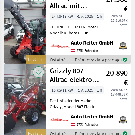
stroje /
Allrad mit
€
Grizzly
Kubota Motor
24 kS/18 kW
R. v. 2025
1 h
20 % s DPH
23.316,67 €
netto
TECHNISCHE DATEN: Motor
Modell: Kubota D1105
(Euro5 / Epa4) 3-Zylinder
Auto Reiter GmbH
Dieselmotor, Leistung: 18, 2
kW / 24, 4 PS, max.
8753 Fohnsdorf
Drehmoment: 70, 4 Nm bei
Ostatné
Prémiový zlatý predajca
Nový stroj
2.200 U/min, Perfor
poľnohospodárske
Grizzly 807
20.890
silové
stroje /
Allrad elektro
€
Grizzly
Hoflader offene
15 kS/11 kW
R. v. 2025
1 h
20 % s DPH
17.408,33 €
Kabin
netto
Der Hoflader der Marke
Grizzly, Modell 807 Elektro,
ist ein innovativer
Auto Reiter GmbH
Kompaktlader, der sich
ideal für Bau-, Hof-, Garten-
8753 Fohnsdorf
und Landschaftsarbeiten
Ostatné
Prémiový zlatý predajca
Nový stroj