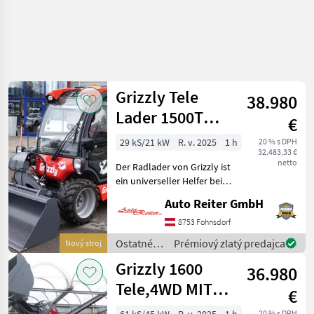
Grizzly Tele
38.980
Lader 1500T
€
4WD 2 Jahre
29 kS/21 kW
R. v. 2025
1 h
20 % s DPH
32.483,33 €
mobile Garantie!
netto
Der Radlader von Grizzly ist
ein universeller Helfer beim
Bau, auf dem Hof, im Stall
Auto Reiter GmbH
und bei Garten- oder
Landschaftsarbeiten. Durch
8753 Fohnsdorf
das hochwertig verwendete
Ostatné
Prémiový zlatý predajca
Nový stroj
Ma
poľnohospodárske
Grizzly 1600
36.980
silové
stroje /
Tele,4WD MIT
€
Grizzly
KLIMA
20 % s DPH