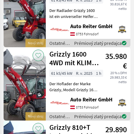
61 kS/45 kW
R. v. 2025
1 h
30.816,67 €
netto
Der Radlader Grizzly 1600
ist ein universeller Helfer
beim Bau, auf dem Hof, bei
Auto Reiter GmbH
Garten- oder
Landschaftsarbeiten. Durch
8753 Fohnsdorf
seine gute Verarbeitung
Ostatné
Prémiový zlatý predajca
Nový stroj
und durch die einfa
poľnohospodárske
Grizzly 1600
35.980
silové
stroje /
4WD mit KLIMA
€
Grizzly
1600kg Hubkraft
61 kS/45 kW
R. v. 2025
1 h
20 % s DPH
29.983,33 €
netto
Der Hoflader der Marke
Grizzly, Modell Grizzly 1600,
ist ein vielseitiger Helfer für
Auto Reiter GmbH
Bauarbeiten,
landwirtschaftliche
8753 Fohnsdorf
Tätigkeiten sowie Garten-
Ostatné
Prémiový zlatý predajca
Nový stroj
und Landschaftsarbeit
poľnohospodárske
Grizzly 810+T
29.890
silové