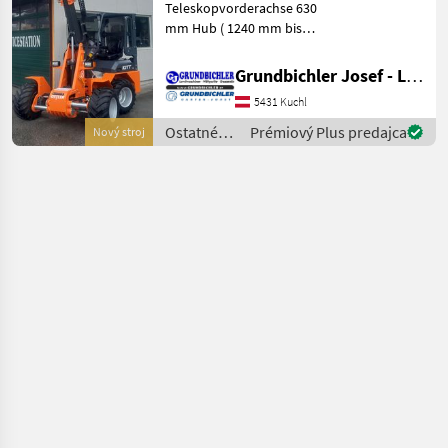
Teleskopvorderachse 630
mm Hub ( 1240 mm bis
1870 mm)
Teleskopfrontlader 900 mm
Grundbichler Josef - Landmaschinen
Hub Euroaufnahme
5431 Kuchl
Hochwertiger Stahlbau
Fahrgestell mit
Ostatné
Prémiový Plus predajca
Nový stroj
Pulverbeschichtung 4 Zylid
poľnohospodárske
silové
stroje /
Ostler