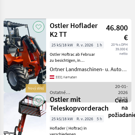
Spresniť
hľadanie
Ostler Hoflader
46.800
Kategória
Krajina
Filtre
4
K2 TT
€
25 kS/18 kW
R. v. 2026
1 h
20 % s DPH
Zobraziť 4
AKTUÁLNA
Resetovať
39.000 €
CESTA
výsledkov
netto
Ostler Hoftrac ab Februar
poľnohospodárska
zu besichtigen, in
technika
Spezialausführung, mit
Ortner Landmaschinen- u. Autohandel
Heckhydraulik ( Hub-Druck
Ostatne
3331 Kematen
Polnohospodarske
+ 1x Dw Hydraulikanschl.,
Silove Stroje
Hinterachse pendelnd (30%
20-01-
Nový stroj
Majerske
mehr Standsicherhe
Ostatné
2026
Nakladace
Ostler mit
poľnohospodárske silové
19:16
Cena
Ostler
stroje / Ostler
Teleskopvorderachse
na
požiadani
VYBRAŤ
25 kS/18 kW
R. v. 2026
5 h
KATEGÓRIU
Hoflader ( Hoftrac) in
Ostler
verschiedenen