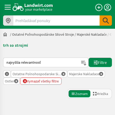
Prehľadávať ponuky
/
Ostatné Poľnohospodárske Silové Stroje
/
Majerské Nakladaće
/
Ost
trh so strojmi
Takto sa vykonáva triedenie na Landwirt.com
Filtre
x
x
x
Ostatne Polnohospodarske Silove Stroje
Majerske Nakladace
x
x
Ostler
Vymazať všetky filtre
Zoznam
Mriežka