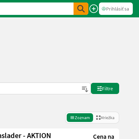
Prihlásiť sa
Filtre
Zoznam
Mriežka
nslader - AKTION
Cena na