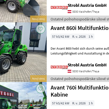
Strobl Austria GmbH
3830 Waidhofen/Thaya
Ostatné poľnohospodárske silové st
Nový stroj
Avant 860i Multifunkti
57 kS/42 kW
R. v. 2026
1 h
Der Avant 860i hebt sich durch seine a
Leistungsfähigkeit und Ausstattung in de
anderen Kompaktladern ab. Diese Masch
Strobl Austria GmbH
3830 Waidhofen/Thaya
Ostatné poľnohospodárske silové st
Nový stroj
Avant 760i Multifunkti
Kabine
57 kS/42 kW
R. v. 2026
1 h