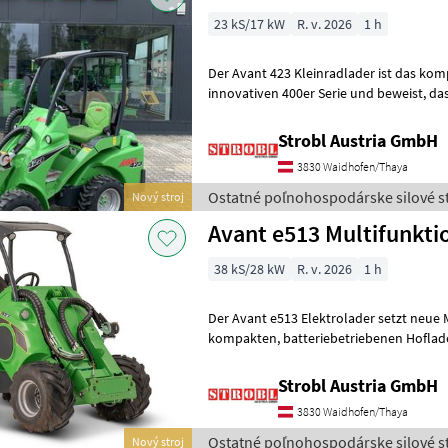
23 kS/17 kW
R. v. 2026
1 h
Der Avant 423 Kleinradlader ist das ko
innovativen 400er Serie und beweist, dass Größe nicht immer
ausschlaggebend ist. Mit seiner beeindr
Strobl Austria GmbH
3830 Waidhofen/Thaya
Ostatné poľnohospodárske silové st
Nový stroj
Avant e513 Multifunkti
38 kS/28 kW
R. v. 2026
1 h
Der Avant e513 Elektrolader setzt neue 
kompakten, batteriebetriebenen Hoflader. Als Teil der innovativen e-
Serie von Avant bietet diese
Strobl Austria GmbH
3830 Waidhofen/Thaya
Ostatné poľnohospodárske silové st
Nový stroj