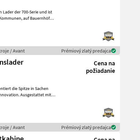
n Lader der 700-Serie und ist
auf Bauernhöfen,
roje / Avant
Prémiový zlatý predajca
onslader
Cena na
požiadanie
ntiert die Spitze in Sachen
roje / Avant
Prémiový zlatý predajca
tkabine
Cena na