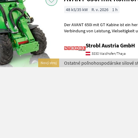
48 kS/35 kW
R. v. 2026
1 h
Der AVANT 650i mit GT Kabine ist ein her
Verbindung von Leistung, Vielseitigkeit und Komfort, was ihn zu einem
unverzichtbaren Werkzeug f
Strobl Austria GmbH
3830 Waidhofen/Thaya
Ostatné poľnohospodárske silové st
Nový stroj