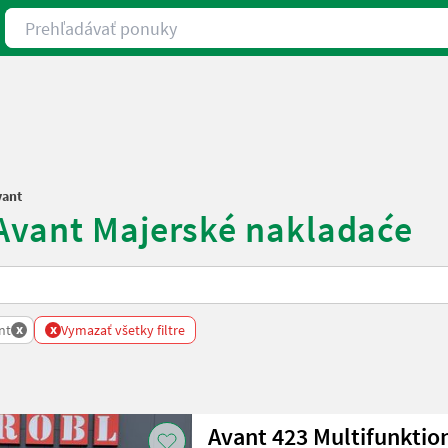
Prehľadávať ponuky
vant
 Avant Majerské nakladaće
x
x
nt
Vymazať všetky filtre
Avant 423 Multifunktio