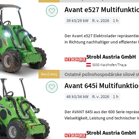
Avant e527 Multifunkti
39 kS/29 kW
R. v. 2026
1 h
Der Avant e527 Elektrolader repräsentie
in Richtung nachhaltiger und effizienter
der innovativen, vollständi
Strobl Austria GmbH
3830 Waidhofen/Thaya
Ostatné poľnohospodárske silové st
Nový stroj
Avant 645i Multifunkti
46 kS/34 kW
R. v. 2026
1 h
Der AVANT 645i aus der 600 Serie repräse
Vielseitigkeit, Leistung und technischer Innovation. Ausgestattet mit
dem AUSTRIA PAKET, bietet d
Strobl Austria GmbH