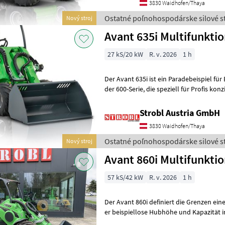
3830 Waidhofen/Thaya
Ostatné poľnohospodárske silové st
Nový stroj
Avant 635i Multifunkti
27 kS/20 kW
R. v. 2026
1 h
Der Avant 635i ist ein Paradebeispiel für E
der 600-Serie, die speziell für Profis konzipiert wurde, die in den
Bereichen Landschaftsba
Strobl Austria GmbH
3830 Waidhofen/Thaya
Ostatné poľnohospodárske silové st
Nový stroj
Avant 860i Multifunkti
57 kS/42 kW
R. v. 2026
1 h
Der Avant 860i definiert die Grenzen eines
er beispiellose Hubhöhe und Kapazität in
Maschine ist darauf ausgel