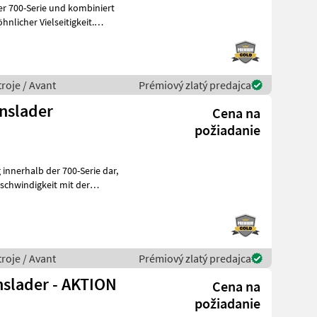
er 700-Serie und kombiniert
licher Vielseitigkeit.
roje / Avant
Prémiový zlatý predajca
onslader
Cena na
požiadanie
g innerhalb der 700-Serie dar,
schwindigkeit mit der
roje / Avant
Prémiový zlatý predajca
nslader - AKTION
Cena na
požiadanie