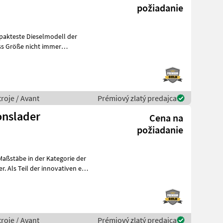
požiadanie
mpakteste Dieselmodell der
u
roje / Avant
Prémiový zlatý predajca
onslader
Cena na
požiadanie
Maßstäbe in der Kategorie der
roje / Avant
Prémiový zlatý predajca