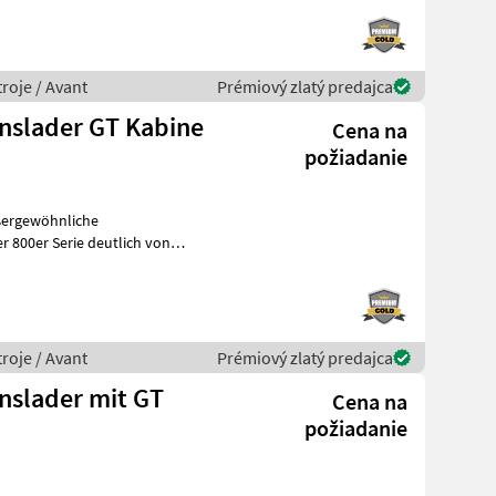
roje / Avant
Prémiový zlatý predajca
onslader GT Kabine
Cena na
požiadanie
ußergewöhnliche
r 800er Serie deutlich von
ine ist
roje / Avant
Prémiový zlatý predajca
onslader mit GT
Cena na
požiadanie