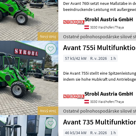
Der Avant 760i setzt neue Maßstäbe in d
beeindruckende Leistung mit außergewöhn
Entwickelt für Aufgaben, die sowohl
Strobl Austria GmbH
3830 Waidhofen/Thaya
Ostatné poľnohospodárske silové st
Nový stroj
Avant 755i Multifunkti
57 kS/42 kW
R. v. 2026
1 h
Die Avant 755i stellt eine Spitzenleistun
indem sie hohe Hubkraft und Antriebsge
Kompaktheit einer Kommunalmaschin
Strobl Austria GmbH
3830 Waidhofen/Thaya
Ostatné poľnohospodárske silové st
Nový stroj
Avant 735 Multifunktio
46 kS/34 kW
R. v. 2026
1 h