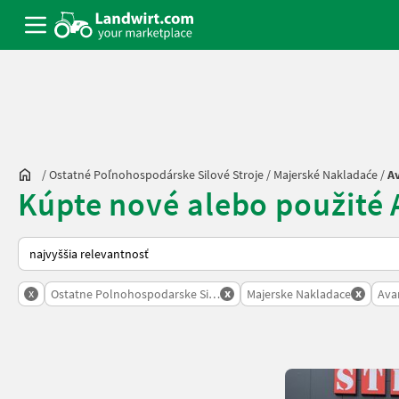
/
Ostatné Poľnohospodárske Silové Stroje
/
Majerské Nakladaće
/
A
Kúpte nové alebo použité
Takto sa vykonáva triedenie na Landwirt.com
x
x
x
Ostatne Polnohospodarske Silove Stroje
Majerske Nakladace
Ava