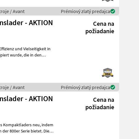
roje / Avant
Prémiový zlatý predajca
onslader - AKTION
Cena na
požiadanie
ffizienz und Vielseitigkeit in
roje / Avant
Prémiový zlatý predajca
onslader - AKTION
Cena na
požiadanie
 Kompaktladers neu, indem
 der 800er Serie bietet. Diese