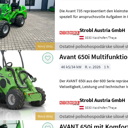
Die Avant 735 repräsentiert den kleinste
speziell für anspruchsvolle Aufgaben in Kommunen, 
Baustellen und in vielen and
Strobl Austria GmbH
3830 Waidhofen/Thaya
Ostatné poľnohospodárske silové st
Nový stroj
Avant 650i Multifunkti
46 kS/34 kW
R. v. 2026
1 h
Der AVANT 650i aus der 600 Serie repräse
Vielseitigkeit, Leistung und technischer Innovation. Ausgestattet mit
dem AUSTRIA PAKET, bietet d
Strobl Austria GmbH
3830 Waidhofen/Thaya
Ostatné poľnohospodárske silové st
Nový stroj
AVANT 650i mit Komfor