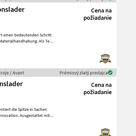
onslader
Cena na
požiadanie
rt einen bedeutenden Schritt
 Materialhandhabung. Als Teil
roje / Avant
Prémiový zlatý predajca
onslader
Cena na
požiadanie
ntiert die Spitze in Sachen