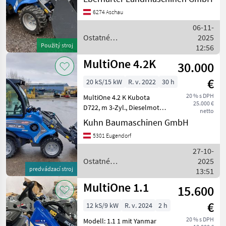
Palettengabel,
6274 Aschau
3.Steuerkreis,
Weidemann
Schnellwechsler, .. im
06-11-
neuwertigen Zustand
Ostatné
2025
Thaler
abzugeben Náhradný
Použitý stroj
poľnohospodárske silové
12:56
hydraulický kruh, Ťa
stroje / Multione
MultiOne 4.2K
Schäffer
30.000
€
20 kS/15 kW
R. v. 2022
30 h
Fuchs
20 % s DPH
MultiOne 4.2 K Kubota
25.000 €
D722, m 3-Zyl., Dieselmotor,
Giant
netto
719 ccm Abgasnormen
Kuhn Baumaschinen GmbH
Zobraziť
Stage V und Tier Final
5301 Eugendorf
všetkých
Unzerbrechliche
51
Maschinenverkleidung
27-10-
Hydraulischer Ölkühler Hy
Ostatné
2025
MARKETPLACE
predvádzací stroj
poľnohospodárske silové
13:51
stroje / Multione
MultiOne 1.1
Ponuky
Drobné
15.600
Marketplace
predajcov
inzeráty
€
12 kS/9 kW
R. v. 2024
2 h
20 % s DPH
Modell: 1.1 1 mit Yanmar