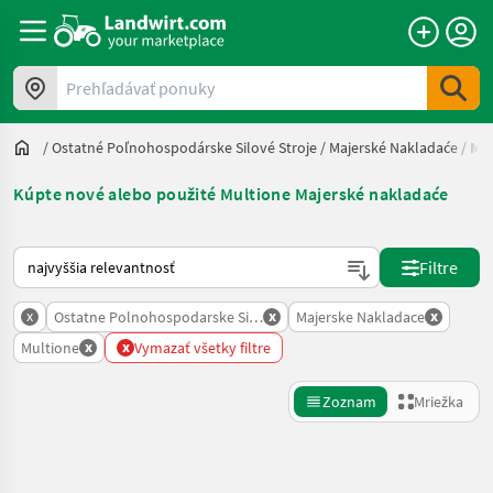
Prehľadávať ponuky
/
Ostatné Poľnohospodárske Silové Stroje
/
Majerské Nakladaće
/
Mul
Kúpte nové alebo použité Multione Majerské nakladaće
Takto sa vykonáva triedenie na Landwirt.com
Filtre
x
x
x
Ostatne Polnohospodarske Silove Stroje
Majerske Nakladace
x
x
Multione
Vymazať všetky filtre
Zoznam
Mriežka