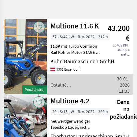
Spresniť
hľadanie
Multione 11.6 K
43.200
Kategória
Krajina
Filtre
4
€
57 kS/42 kW
R. v. 2022
312 h
20 % s DPH
11.6K mit Turbo Common
Zobraziť 7
AKTUÁLNA
Resetovať
36.000 €
CESTA
Rail Kohler Motor STAGE V 2
výsledkov
netto
Arbeitsscheinwerfer vorne 2
Kuhn Baumaschinen GmbH
poľnohospodárska
Geschwindigkeiten 4 WD
technika
5301 Eugendorf
mit hydrostatischen direkt
Ostatne
angetriebenen Radmotoren
30-01-
Polnohospodarske
und p
Silove Stroje
Ostatné
2026
Použitý stroj
poľnohospodárske silové
11:33
Majerske
Nakladace
stroje / Multione
Multione 4.2
Cena
Multione
na
20 kS/15 kW
R. v. 2022
330 h
požiadani
VYBRAŤ
neuwertiger wendiger
KATEGÓRIU
Teleskop Lader, incl
Schaufel und
Multione
Eberharter Landmaschinen GmbH