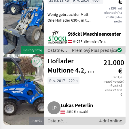
€
25 kS/18 kW
R. v. 2014
460 h
Multione
s DPH od
obchodníka
Wenig gebrauchter Multi
28.849,56 €
One Hoflader 630+, mit
netto
Kabine, Heizung,
Straßenzulassung,
Stöckl Maschinencenter
Erdschaufel, Palettengabel,
6405 Pfaffenhofen/Telfs
460 Stunden. (a) Palivo: ,
Vodičská kabína,
Ostatné
Prémiový Plus predajca
Použitý stroj
hydraulické b
poľnohospodárske
Hoflader
21.000
silové
stroje /
Multione 4.2, 4
€
Multione
Anbauteile
DPH je
R. v. 2017
229 h
neaplikovateľné
Pôvodná
cena 22.000
€
Lukas Peterlin
8552 Eibiswald
Ostatné
4 dní online
Inzerát
poľnohospodárske