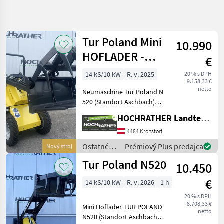
Spresniť
hľadanie
Tur Poland Mini
10.990
Kategória
Krajina
Filtre
4
HOFLADER -
€
kraftvoll &
14 kS/10 kW
R. v. 2025
20 % s DPH
Zobraziť 3
AKTUÁLNA
Resetovať
9.158,33 €
wendig
CESTA
výsledkov
netto
Neumaschine Tur Poland N
poľnohospodárska
520 (Standort Aschbach)
technika
Ausstattung: + Nutzlast
HOCHRATHER Landtechnik GmbH
Ostatne
400kg + Briggs & Stratton
Polnohospodarske
Motor 408 cm³ +
4484 Kronstorf
Silove Stroje
Motorleistung 10.29 kW
Ostatné
Prémiový Plus predajca
Nový stroj
Majerske
(14PS) + 6 Liter Kra
poľnohospodárske
Nakladace
Tur Poland N520
10.450
silové
Tur
stroje /
Poland
€
14 kS/10 kW
R. v. 2026
1 h
Tur
Poland
20 % s DPH
VYBRAŤ
8.708,33 €
KATEGÓRIU
Mini Hoflader TUR POLAND
netto
N520 (Standort Aschbach)