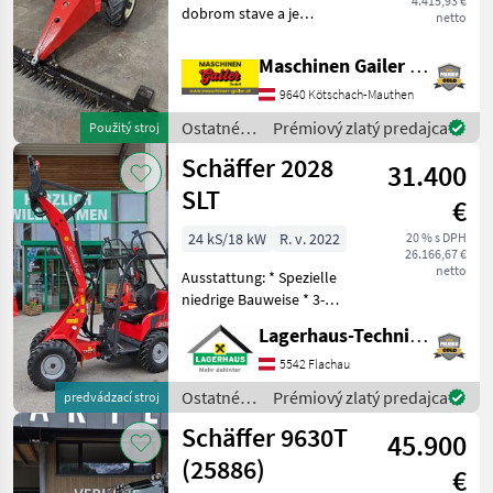
4.415,93 €
dobrom stave a je
netto
kompletne vybavená 160
cm rezacím lištom s
Maschinen Gailer GmbH
bočným vysekávaním, 4-
9640 Kötschach-Mauthen
taktným motorom MAG-
KUBOTA a pneumatikami.
Ostatné
Prémiový zlatý predajca
Použitý stroj
Kolesá s mriež
poľnohospodárske
Schäffer 2028
31.400
silové
stroje /
SLT
€
Aebi
24 kS/18 kW
R. v. 2022
20 % s DPH
26.166,67 €
netto
Ausstattung: * Spezielle
niedrige Bauweise * 3-
Zylinder-Dieselmotor
Lagerhaus-Technik Flachau
Kubota D1105 18, 5 kW (25
PS) * Hydrostatischer
5542 Flachau
Allradantrieb mit
Ostatné
Prémiový zlatý predajca
predvádzací stroj
automotiver Steuerung *
poľnohospodárske
Schäffer 9630T
Be
45.900
silové
stroje /
(25886)
€
Schäffer