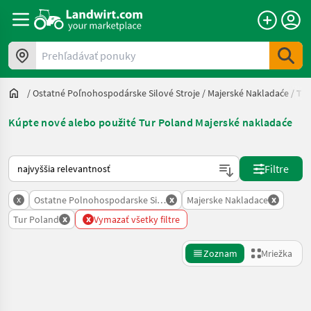
Prehľadávať ponuky
/
Ostatné Poľnohospodárske Silové Stroje
/
Majerské Nakladaće
/
Tur
Kúpte nové alebo použité Tur Poland Majerské nakladaće
Takto sa vykonáva triedenie na Landwirt.com
Filtre
x
x
x
Ostatne Polnohospodarske Silove Stroje
Majerske Nakladace
x
x
Tur Poland
Vymazať všetky filtre
Zoznam
Mriežka