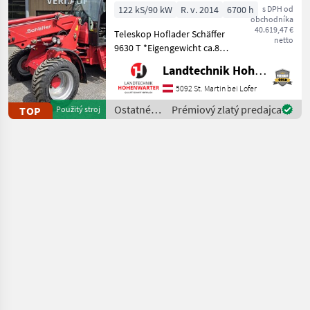
122 kS/90 kW
R. v. 2014
6700 h
s DPH od
obchodníka
40.619,47 €
Teleskop Hoflader Schäffer
netto
9630 T *Eigengewicht ca.8 t
*Bereifung 400/55-22, 5
Landtechnik Hohenwarter GmbH
*Kipplast 4200 kg
*Radstand 2.52 m
5092 St. Martin bei Lofer
*Fahrgeschwindigkeit 20
Ostatné
Prémiový zlatý predajca
TOP
Použitý stroj
km/h *Wenderadius innen
poľnohospodárske
4.7
silové
stroje /
Schäffer