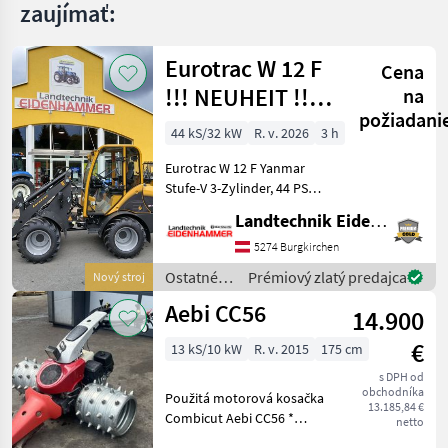
zaujímať:
MARKETPLACE
Ponuky
Drobné
Eurotrac W 12 F
Marketplace
Cena
predajcov
inzeráty
!!! NEUHEIT !!!
na
požiadani
Prompt
44 kS/32 kW
R. v. 2026
3 h
Verfügbar
Eurotrac W 12 F Yanmar
Stufe-V 3-Zylinder, 44 PS
Hubkraft 1400 kg
Landtechnik Eidenhammer GmbH
Eigengewicht 2620 kg
Hubhöhe 290 cm Bauhöhe
5274 Burgkirchen
233 cm Radladerbreite 150
Ostatné
Prémiový zlatý predajca
Nový stroj
cm Joystick-Steue
poľnohospodárske
Aebi CC56
14.900
silové
stroje /
€
13 kS/10 kW
R. v. 2015
175 cm
Eurotrac
s DPH od
obchodníka
Použitá motorová kosačka
13.185,84 €
Combicut Aebi CC56 *
netto
Motor Honda GX390 s