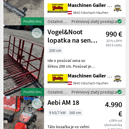
výkonom 13 PS, benzínový,
Maschinen Gailer GmbH
1-valcový * Samostatný
9640 Kötschach-Mauthen
hydrostatický pohon pre
každé koleso * S možnosťo
Ostatné
Prémiový zlatý predajca
Použitý stroj
poľnohospodárske
Vogel&Noot
990 €
silové
stroje /
lopatka na seno
20 % s DPH
Aebi
825 € netto
200 cm
200 cm
Ide o posúvač sena so
šírkou 200 cm. Posúvač je
kompatibilný s modelom
Maschinen Gailer GmbH
Vogel & Noot Jet. 5 dlhých
hrotov a 20 krátkych
9640 Kötschach-Mauthen
hrotov, po 2 hroty na
Ostatné
Prémiový zlatý predajca
Použitý stroj
každej strane. Zhrabá
poľnohospodárske
Aebi AM 18
4.990
silové
stroje /
€
9 kS/7 kW
160 cm
Vogel&Noot
s DPH od
obchodníka
Táto kosačka je vo veľmi