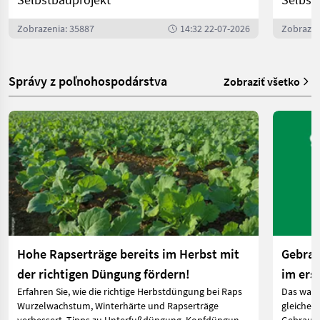
Zobrazenia: 35887
14:32 22-07-2026
Zobrazen
Správy z poľnohospodárstva
Zobraziť všetko
Hohe Rapserträge bereits im Herbst mit
Gebrau
der richtigen Düngung fördern!
im ers
Erfahren Sie, wie die richtige Herbstdüngung bei Raps
Das ware
Wurzelwachstum, Winterhärte und Rapserträge
gleichen 