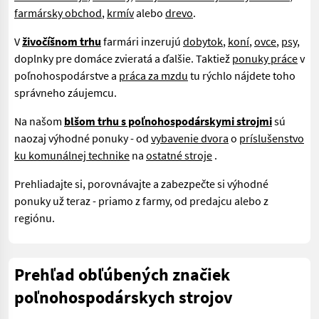
farmársky obchod
,
krmív
alebo
drevo
.
V
živočíšnom trhu
farmári inzerujú
dobytok
,
koní
,
ovce
,
psy
,
doplnky pre domáce zvieratá a ďalšie. Taktiež
ponuky práce
v
poľnohospodárstve a
práca za mzdu
tu rýchlo nájdete toho
správneho záujemcu.
Na našom
blšom trhu s poľnohospodárskymi strojmi
sú
naozaj výhodné ponuky - od
vybavenie dvora
o
príslušenstvo
ku komunálnej technike
na
ostatné stroje
.
Prehliadajte si, porovnávajte a zabezpečte si výhodné
ponuky už teraz - priamo z farmy, od predajcu alebo z
regiónu.
Prehľad obľúbených značiek
poľnohospodárskych strojov