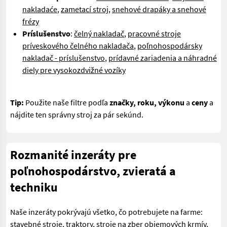
nakladaće
,
zametací stroj
,
snehové drapáky a snehové
frézy
Príslušenstvo
:
čelný nakladač
,
pracovné stroje
príveskového čelného nakladača
,
poľnohospodársky
nakladač - príslušenstvo
,
prídavné zariadenia a náhradné
diely pre vysokozdvižné vozíky
Tip:
Použite naše filtre podľa
značky, roku, výkonu
a
ceny
a
nájdite ten správny stroj za pár sekúnd.
Rozmanité inzeráty pre
poľnohospodárstvo, zvieratá a
techniku
Naše inzeráty pokrývajú všetko, čo potrebujete na farme:
stavebné stroje
,
traktory
,
stroje na zber objemových krmív
,