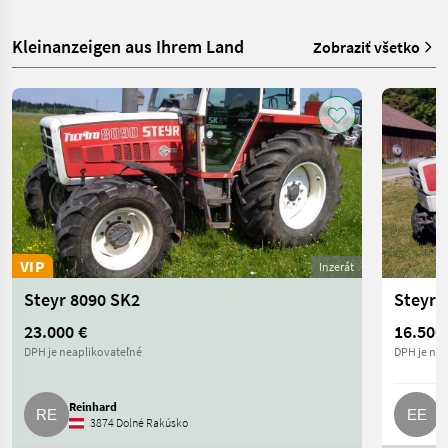
Kleinanzeigen aus Ihrem Land
Zobraziť všetko
VIP
Inzerát
Steyr 8090 SK2
Steyr 
23.000 €
16.500
DPH je neaplikovateľné
DPH je nea
Reinhard
E
3874 Dolné Rakúsko