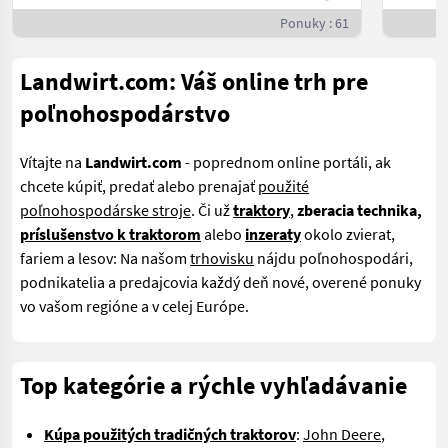
Ponuky : 61
Landwirt.com: Váš online trh pre
poľnohospodárstvo
Vítajte na
Landwirt.com
- poprednom online portáli, ak
chcete kúpiť, predať alebo prenajať
použité
poľnohospodárske stroje
. Či už
traktory
,
zberacia technika,
príslušenstvo k traktorom
alebo
inzeraty
okolo zvierat,
fariem a lesov: Na našom
trhovisku
nájdu poľnohospodári,
podnikatelia a predajcovia každý deň nové, overené ponuky
vo vašom regióne a v celej Európe.
Top kategórie a rýchle vyhľadávanie
Kúpa použitých tradičných traktorov
:
John Deere
,