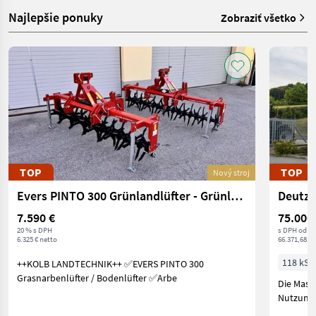
Najlepšie ponuky
Zobraziť všetko
TOP
TOP
Nový stroj
Evers PINTO 300 Grünlandlüfter - Grünlandlockerer - Gr
Deutz 
7.590 €
75.000
20 % s DPH
s DPH od o
6.325 € netto
66.371,68 € 
118 kS/
++KOLB LANDTECHNIK++ ✅EVERS PINTO 300
Grasnarbenlüfter / Bodenlüfter ✅Arbe
Die Masc
Nutzung