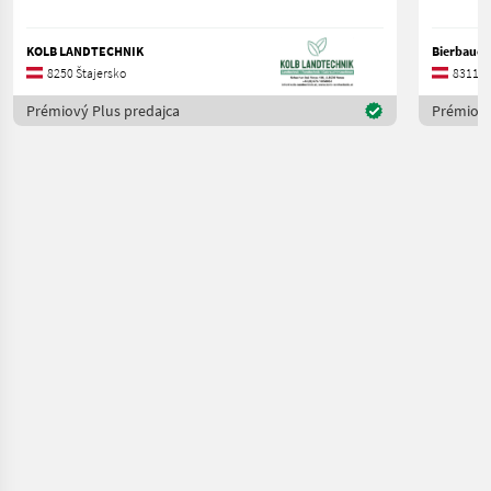
KOLB LANDTECHNIK
Bierbaue
8250 Štajersko
8311 Š
Prémiový Plus predajca
Prémiový