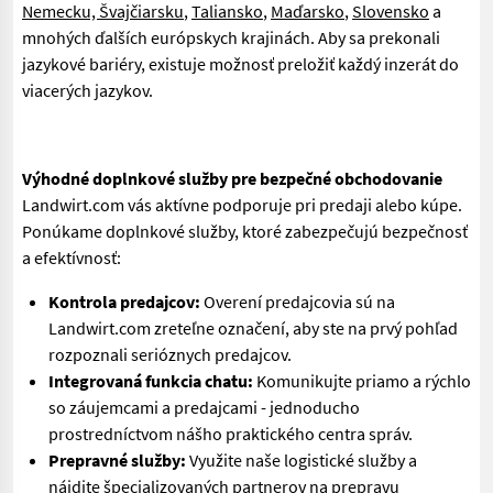
Nemecku, Švajčiarsku
,
Taliansko
,
Maďarsko
,
Slovensko
a
mnohých ďalších európskych krajinách. Aby sa prekonali
jazykové bariéry, existuje možnosť preložiť každý inzerát do
viacerých jazykov.
Výhodné doplnkové služby pre bezpečné obchodovanie
Landwirt.com vás aktívne podporuje pri predaji alebo kúpe.
Ponúkame doplnkové služby, ktoré zabezpečujú bezpečnosť
a efektívnosť:
Kontrola predajcov:
Overení predajcovia sú na
Landwirt.com zreteľne označení, aby ste na prvý pohľad
rozpoznali serióznych predajcov.
Integrovaná funkcia chatu:
Komunikujte priamo a rýchlo
so záujemcami a predajcami - jednoducho
prostredníctvom nášho praktického centra správ.
Prepravné služby:
Využite naše logistické služby a
nájdite špecializovaných partnerov na prepravu