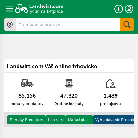
a11y.skipToContent
Prehľadávať ponuky
Landwirt.com
Váš online trhovisko
85.156
47.320
1.439
ponuky predajcov
Drobné inzeráty
predajcovia
Ponuky Predajcov
Inzeraty
Marketplace
Vyhľadávanie Predajco