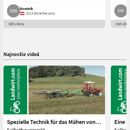
Dominik
p
3213 Dolné Rakúsko
Od včera
Od včer
Najnovšie videá
Spezielle Technik für das Mähen von Feuchtwiesen | landwirt.com
Selbstbauprojekt
Selbst