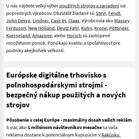
U nás nájdete veľký výber
použitých strojov a zariadení
od
popredných výrobcov. Obzvlášť žiadané sú
Steyr
,
Fendt
,
John Deere
,
Lindner
,
Case IH
,
Claas
. Výrobcovia ako
Massey
Ferguson
,
New Holland
,
Deutz Fahr
,
Kuhn
,
Krone
,
Pöttinger
,
Kverneland
,
Amazone
, alebo
Horsch
sú zastúpené
množstvom ponúk. Ponúkajú kvalitu a spoľahlivosť pre
podniky akejkoľvek veľkosti.
Európske digitálne trhovisko s
poľnohospodárskymi strojmi -
bezpečný nákup použitých a nových
strojov
Pôsobenie v celej Európe - maximálny dosah vašich reklám
S viac ako
1 miliónom návštevníkov mesačne
sa vaša
reklama dostane k potenciálnym kupujúcim v
Rakúsku,