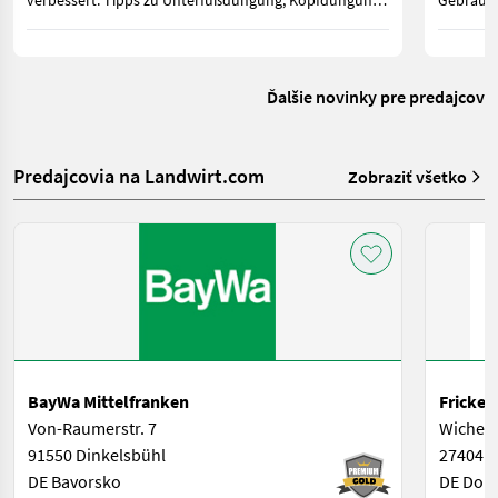
verbessert. Tipps zu Unterfußdüngung, Kopfdüngung
Gebrauch
sowie gesetzlichen Vorgaben für Österreich und
geringer
Deutschland.
zwischen
weiterhin
Ďalšie novinky pre predajcov
Predajcovia na Landwirt.com
Zobraziť všetko
BayWa Mittelfranken
Fricke
Von-Raumerstr. 7
Wichern
91550 Dinkelsbühl
27404 
DE Bavorsko
DE Doln