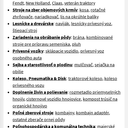
Fendt
,
New Holland
,
Claas
,
veterán traktory
Stroje na zber objemových krmív
:
kosa
,
rotačné
zhrňovače
,
nariadkovač
,
lis na okrúhle balíky
Lesnícke a drevárske
:
naviják
,
lesnícky prívesný voz
,
š
tiepací stroj
Zariadenia na obrábanie pôdy
:
brána
,
kombinované
stroje pre prípravu semeniska
,
pluh
Privesné vozíky
:
sklápacie vozidlo
,
prívesný voz
osobného auta
Sejba a starostlivosť o plodinu
:
mulčovač
,
sejačka na
obilie
Koleso, Pneumatika & Disk
:
traktorové koleso
,
koleso
prívesného vozu
Doplnenie živin a polievanie
:
rozmetadlo priemyselných
hnojív
,
cisternové vozidlo hnojovice
,
kompost trúsič na
organické hnojivo
Poľné zberové stroje
:
kombajny
,
kombajn adaptér
,
ostatné zberače ornej pôdy
Poľnohospodárska a
komunálna technika
:
majerské