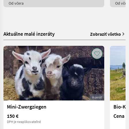
Od včera
Od včer
Aktuálne malé inzeráty
Zobraziť všetko
Inzerát
Mini-Zwergziegen
Bio-Ka
150 €
Cena n
DPH je neaplikovateľné