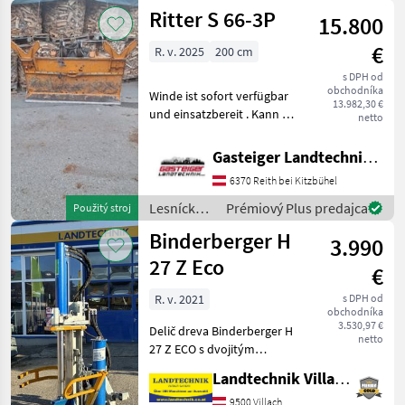
drevárske
Ritter S 66-3P
15.800
stroje /
Sonstige
€
R. v. 2025
200 cm
s DPH od
obchodníka
Winde ist sofort verfügbar
13.982,30 €
und einsatzbereit . Kann auf
netto
3 oder 4-Punkt montiert
werden Zugkraft 5.6 -10 to
Gasteiger Landtechnik GmbH
Seilausstoß HBC-Funk
6370 Reith bei Kitzbühel
Ĺanovo zavedená kladka:
Ĺanovo z
Lesnícke a
Prémiový Plus predajca
Použitý stroj
drevárske
Binderberger H
3.990
stroje /
Ritter
27 Z Eco
€
R. v. 2021
s DPH od
obchodníka
3.530,97 €
Delič dreva Binderberger H
netto
27 Z ECO s dvojitým
liatinovým čerpadlom a
Landtechnik Villach GmbH
komfortným ovládaním
oboma rukami, na 3-
9500 Villach