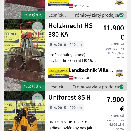
paralelnými hákmi, lanové
9500 Villach
klzáky, závesné zariadenie,
šírka štítu
Lesnícke a
Prémiový zlatý predajca
Použitý stroj
drevárske
Holzknecht HS
11.900
stroje /
Tajfun
380 KA
€
R. v. 2010
210 cm
s DPH od
obchodníka
10.530,97 €
Profesionálny lanový
netto
navijak Holzknecht HS 380
KA s ťažnou silou 8 t,
Landtechnik Villach GmbH
hydraulický. sklopná doska
210 cm, navíjacie kladky
9500 Villach
nastaviteľné pomocou
Lesnícke a
Prémiový zlatý predajca
Použitý stroj
hydraulického navíjaci
drevárske
Uniforest 85 H
7.900
stroje /
Holzknecht
€
R. v. 2015
200 cm
s DPH od
obchodníka
UNIFOREST 85 H, 8, 5 t
6.991,15 €
rádiovo ovládaný navijak s
netto