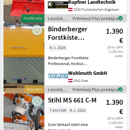
Kupfner Landtechnik
Seilauststoß, Umlenkrolle,
5233 Pischelsdorf am Engelbach
2 Seilgleitbügel,
Gelenkwelle, Moto
Lesnícke a
Prémiový Plus predajca
Použitý stroj
drevárske
Binderberger
1.390
stroje /
Krpan
Forstkiste
€
Professional
R. v. 2026
20 % s DPH
1.158,33 €
netto
Binderberger Forstkiste
Professional, Korbus
verzinkt, B-1230 mm auf
Wohlmuth GmbH
Räder höhenverstellbar,
Euro u.
8342 Gnas
Dreipunktaufnahme,
Lesnícke a
Prémiový Plus predajca
Nový stroj
Vorderwand klappbar mit
drevárske
Stihl MS 661 C-M
Schraubstock Lesníck
1.390
stroje /
Binderberger
€
7 kS/5 kW
R. v. 2022
20 % s DPH
1.158,33 €
Zum Verkauf steht eine
netto