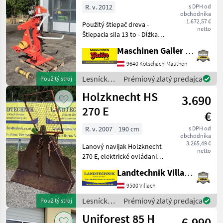
vývodový
R. v. 2012
s DPH od
obchodníka
hriadeľ
1.672,57 €
Použitý štiepač dreva -
netto
Štiepacia sila 13 to - Dĺžka
štiepania až 110 cm - Pohon
Maschinen Gailer GmbH
cez vývodový hriadeľ -
Kĺbový hriadeľ - Mechanický
9640 Kötschach-Mauthen
zdvihák kmeňov -
Lesnícke a
Prémiový zlatý predajca
Použitý stroj
Ovládanie obom
drevárske
Holzknecht HS
3.690
stroje /
Krpan
270 E
€
R. v. 2007
190 cm
s DPH od
obchodníka
3.265,49 €
Lanový navijak Holzknecht
netto
270 E, elektrické ovládanie,
ťahová sila 6 t, ochranná
Landtechnik Villach GmbH
mriežka, 4 lanové klzáky,
koncový hák a kĺbová
9500 Villach
hriadeľ, držiak na motorovú
Lesnícke a
Prémiový zlatý predajca
Použitý stroj
pílu, ihn
drevárske
Uniforest 85 H
6.990
stroje /