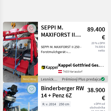
SEPPI M.
89.400
MAXIFORST II
€
250 -
20 % s DPH
SEPPI M. MAXIFORST II 250 -
74.500 €
Forstmulcher
netto
Forstmulchgerät •
(Turbok., DV...)
Neumaschine •
Arbeitsbreite: 250 cm •
Kappel Gottfried Ges.m.b.H.
Außenbreite: 300 cm •
mulcht Holz bis 60 cm Ø •
7433 Mariasdorf
Gehäuse aus hochfestem
Lesnícke a
Prémiový Plus predajca
Nový stroj
Stahl
drevárske
Binderberger RW
38.900
stroje /
SEPPI M.
14 + Penz 6Z
€
R. v. 2014
250 cm
s DPH od
obchodníka