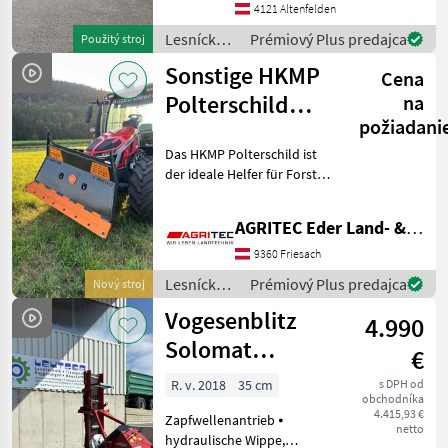
Neu Gelenkwelle
4121 Altenfelden
Obenanhängung
Lesnícke a
Prémiový Plus predajca
Použitý stroj
Zulassungsschein ohne
drevárske
Sonstige HKMP
BOX Verfügbar Ende Nove
Cena
stroje /
Binderberger
Polterschild
na
požiadani
1800
Das HKMP Polterschild ist
der ideale Helfer für Forst-
und Landwirtschaft. Ob
beim Rücken von Holz,
AGRITEC Eder Land- & Forsttechnik GmbH
Räumen von Poltern oder
für vielseitige Arbeiten rund
9360 Friesach
um Hof und
Lesnícke a
Prémiový Plus predajca
Nový stroj
drevárske
Vogesenblitz
4.990
stroje /
Sonstige
Solomat
€
Wippsäge P5+HY
R. v. 2018
35 cm
s DPH od
obchodníka
4.415,93 €
Zapfwellenantrieb ⦁
netto
hydraulische Wippe,