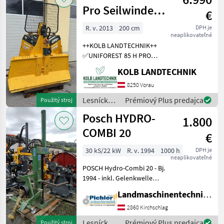
Holzknecht
Pro Seilwinde
€
Funkseilwinde
R. v. 2013
200 cm
DPH je
neaplikovateľné
Forst
++KOLB LANDTECHNIK++
✅UNIFOREST 85 H PRO
Funkseilwinde ✅8, 5t
KOLB LANDTECHNIK
Zugkraft ✅200cm
Schildbreite
8250 Vorau
✅hydraulischer Seilausstoß
Lesnícke a
Prémiový Plus predajca
Použitý stroj
✅inkl. TERRA Profi Funk -
drevárske
Posch HYDRO-
Ziehen / Kurzl
1.800
stroje /
Uniforest
COMBI 20
€
30 kS/22 kW
R. v. 1994
1000 h
DPH je
neaplikovateľné
POSCH Hydro-Combi 20 - Bj.
1994 - inkl. Gelenkwelle
Dem Alter entsprechender
Landmaschinentechnik Pichler GmbH
Zustand! Der Holzspalter
der Marke Posch, Modell
2860 Kirchschlag
POSCH Hydro-Combi 20, ist
Lesnícke a
Prémiový Plus predajca
Použitý stroj