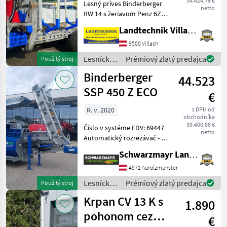
34.424,78 €
Lesný príves Binderberger
netto
RW 14 s žeriavom Penz 6Z, s
originálnym posedom, s
Landtechnik Villach GmbH
joystickom a nožným
ovládaním, hydraulickým
9500 Villach
vlastným napájaním s
Lesnícke a
Prémiový zlatý predajca
Použitý stroj
dvojitým liatinovým čer
drevárske
Binderberger
44.523
stroje /
Binderberger
SSP 450 Z ECO
€
R. v. 2020
s DPH od
obchodníka
39.400,88 €
Číslo v systéme EDV: 69447
netto
Automatický rozrezávač - s
287, 9 prevádzkovými
Schwarzmayr Landtechnik GmbH - Aurolzmünster
hodinami - rok výroby 2020
- s podvozkom - s
4971 Aurolzmünster
mechanicky sklopným
Lesnícke a
Prémiový zlatý predajca
Použitý stroj
dopravníkom 4, 40 m -
drevárske
Krpan CV 13 K s
1.890
stroje /
Binderberger
pohonom cez
€