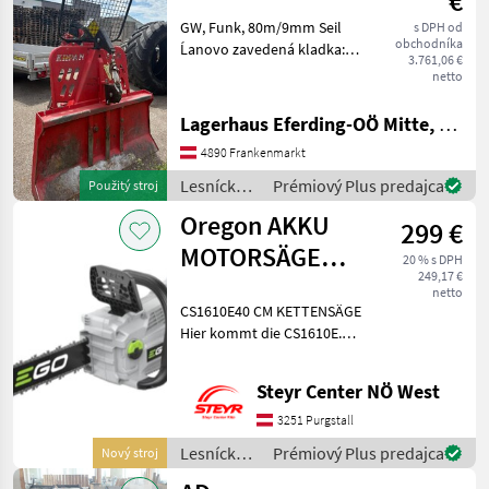
€
GW, Funk, 80m/9mm Seil
s DPH od
obchodníka
Ĺanovo zavedená kladka:
3.761,06 €
Ĺanovo zavedená kladka ,
netto
hore, Ochranná mriežka,
Ťahací výkon: 5 t, Rádio
Lagerhaus Eferding-OÖ Mitte, Frankenmarkt
Lesnícke a drevárske stroje
4890 Frankenmarkt
Naviják
Lesnícke a
Prémiový Plus predajca
Použitý stroj
drevárske
Oregon AKKU
299 €
stroje /
Krpan
MOTORSÄGE
20 % s DPH
249,17 €
CS1610E
netto
CS1610E40 CM KETTENSÄGE
Hier kommt die CS1610E.
Mit der 40 cm langen Akku-
Kettensäge
Steyr Center NÖ West
(Kettengeschwindigkeit 20
m/s) durchschneiden Sie
3251 Purgstall
Stämme und Äste ohne
Lesnícke a
Prémiový Plus predajca
Nový stroj
Mühe.
drevárske