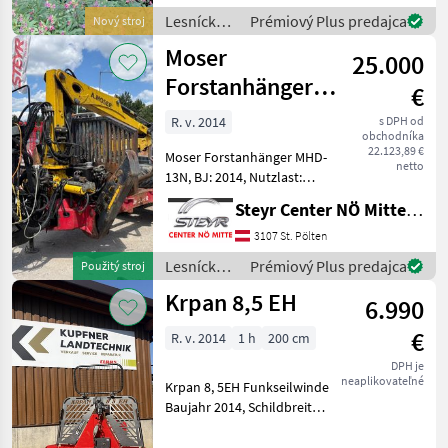
Forsteinsätze entwicke
Lesnícke a
Prémiový Plus predajca
Nový stroj
drevárske
Moser
25.000
stroje /
HSM
Forstanhänger
€
MHD-13N mit
R. v. 2014
s DPH od
obchodníka
Forstkran MKZ 9
22.123,89 €
Moser Forstanhänger MHD-
netto
13N, BJ: 2014, Nutzlast:
8.500 kg, Druckluftbremse,
Steyr Center NÖ Mitte Landmaschinentechnik GmbH
4 Stück Rungenpaare,
Beleuchtung, Antrieb,
3107 St. Pölten
Gelenkwelle, Forstkran
Lesnícke a
Prémiový Plus predajca
Použitý stroj
MKZ 9, Stehpodest, Flap
drevárske
Krpan 8,5 EH
6.990
stroje /
Moser
€
R. v. 2014
1 h
200 cm
DPH je
neaplikovateľné
Krpan 8, 5EH Funkseilwinde
Baujahr 2014, Schildbreite
200cm, Zugkraft 8.5t,
Funkfernbedienung, hydr.