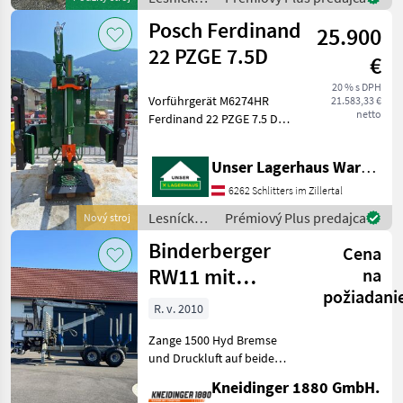
ein
drevárske
Posch Ferdinand
25.900
stroje /
Posch
22 PZGE 7.5D
€
20 % s DPH
Vorführgerät M6274HR
21.583,33 €
netto
Ferdinand 22 PZGE 7.5 D
Autospeed Funk
Handwinde Lichtgitter
Unser Lagerhaus Warenhandelsges.m.b.H.
Spalttisch F0005006
Motorsägen-Halterung
6262 Schlitters im Zillertal
F0005009 Gelenkwelle
Lesnícke a
Prémiový Plus predajca
Nový stroj
Walterscheid W 2300
drevárske
Binderberger
Cena
stroje /
Posch
RW11 mit
na
požiadani
FK7200
R. v. 2010
Zange 1500 Hyd Bremse
und Druckluft auf beide
Achsen Hyd.
Kneidinger 1880 GmbH.
Eigenversorgung Pumpe