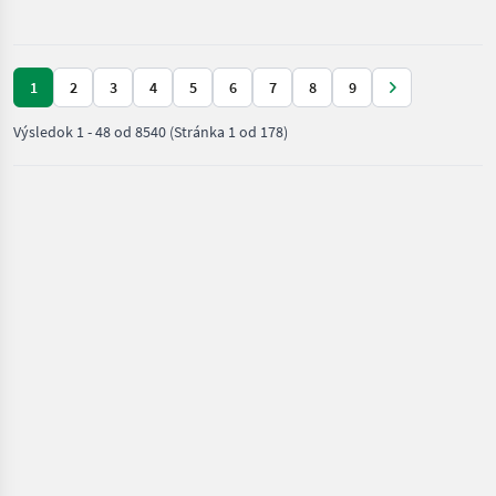
drevárske
stroje /
Sonstige
1
2
3
4
5
6
7
8
9
Výsledok
1
-
48
od
8540
(Stránka 1 od 178)