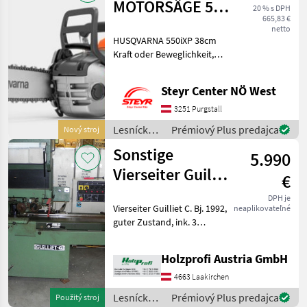
Krpan
MOTORSÄGE 550
20 % s DPH
665,83 €
iXP / 38CM
netto
HUSQVARNA 550iXP 38cm
Kraft oder Beweglichkeit,
eine professionelle
Kettensäge mit flexiblen
Steyr Center NÖ West
Akku-Optionen Die
Husqvarna 550i XP ist eine
3251 Purgstall
Akku-Kettensäge mit einer
Lesnícke a
Prémiový Plus predajca
Nový stroj
drevárske
Sonstige
5.990
stroje /
Husqvarna
Vierseiter Guillet
€
C. gebraucht
DPH je
Vierseiter Guilliet C. Bj. 1992,
neaplikovateľné
guter Zustand, ink. 3
Fräseköpfe (1x135x100mm.,
2 x 180x100mm) inkl.
Holzprofi Austria GmbH
WendemesserPreisänderungen
vorbehalten, Irrtümer,
4663 Laakirchen
Druck- und Sa
Lesnícke a
Prémiový Plus predajca
Použitý stroj