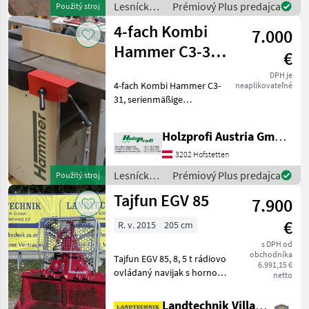
Lesnícke a
Prémiový Plus predajca
Použitý stroj
drevárske stroje S
drevárske
4-fach Kombi
7.000
stroje /
Hans
Hammer C3-31
€
Schreiner
gebraucht
DPH je
4-fach Kombi Hammer C3-
neaplikovateľné
31, serienmäßige
Ausstattung, 2000 mm
Tischlänge, 3 Messer, ca. 450
Holzprofi Austria GmbH, Zweigstelle NÖ
kgPreisänderungen
vorbehalten, Irrtümer,
3202 Hofstetten
Druck- und Satzfehler
Lesnícke a
Prémiový Plus predajca
Použitý stroj
vorbehalten
drevárske
Tajfun EGV 85
7.900
stroje /
Hammer
€
R. v. 2015
205 cm
s DPH od
obchodníka
Tajfun EGV 85, 8, 5 t rádiovo
6.991,15 €
ovládaný navijak s hornou
netto
a dolnou navádzacou
kladkou, plastové lano s
Landtechnik Villach GmbH