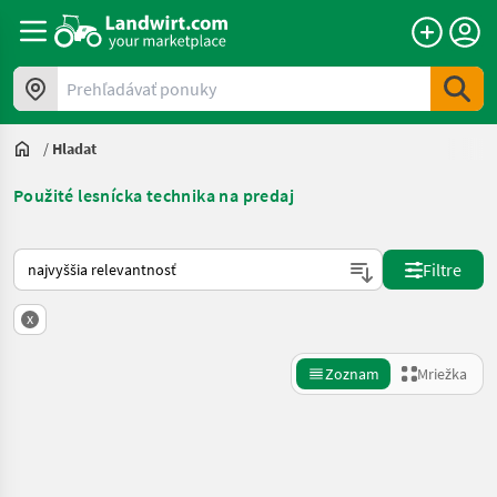
Prehľadávať ponuky
/
Hladat
Použité lesnícka technika na predaj
Takto sa vykonáva triedenie na Landwirt.com
Filtre
x
Zoznam
Mriežka
Spresniť