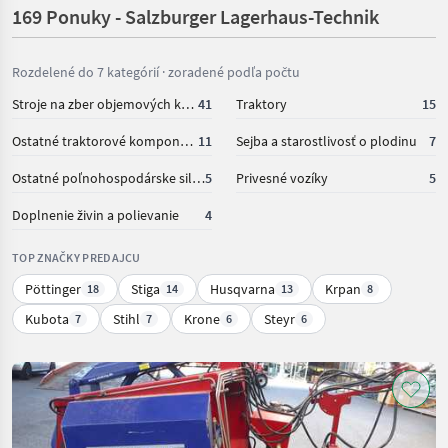
169 Ponuky - Salzburger Lagerhaus-Technik
Rozdelené do 7 kategórií · zoradené podľa počtu
Stroje na zber objemových krmív
41
Traktory
15
Ostatné traktorové komponenty
11
Sejba a starostlivosť o plodinu
7
Ostatné poľnohospodárske silové stroje
5
Privesné vozíky
5
Doplnenie živin a polievanie
4
TOP ZNAČKY PREDAJCU
Pöttinger
Stiga
Husqvarna
Krpan
18
14
13
8
Kubota
Stihl
Krone
Steyr
7
7
6
6