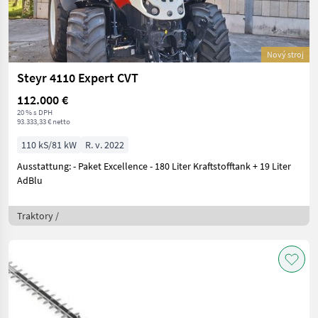
Nový stroj
Steyr 4110 Expert CVT
112.000 €
20 % s DPH
93.333,33 € netto
110 kS/81 kW
R. v. 2022
Ausstattung: - Paket Excellence - 180 Liter Kraftstofftank + 19 Liter
AdBlu
Traktory /