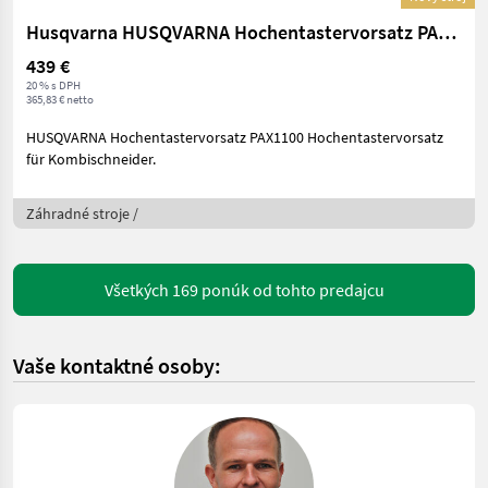
Husqvarna HUSQVARNA Hochentastervorsatz PAX1100
439 €
20 % s DPH
365,83 € netto
HUSQVARNA Hochentastervorsatz PAX1100 Hochentastervorsatz
für Kombischneider.
Záhradné stroje /
Všetkých 169 ponúk od tohto predajcu
Vaše kontaktné osoby: