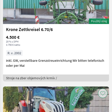
Použitý stroj
Krone Zettkreisel 6.70/6
4.500 €
20 % s DPH
3.750 € netto
R. v. 2002
inkl. GW, verstellbare Grenzstreueinrichtung Wir bitten telefonisch
oder per Mai
Stroje na zber objemových krmív /