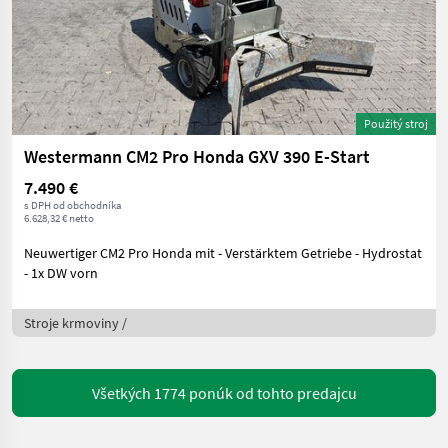
Použitý stroj
Westermann CM2 Pro Honda GXV 390 E-Start
7.490 €
s DPH od obchodníka
6.628,32 € netto
Neuwertiger CM2 Pro Honda mit - Verstärktem Getriebe - Hydrostat
- 1x DW vorn
Stroje krmoviny /
Všetkých 1774 ponúk od tohto predajcu