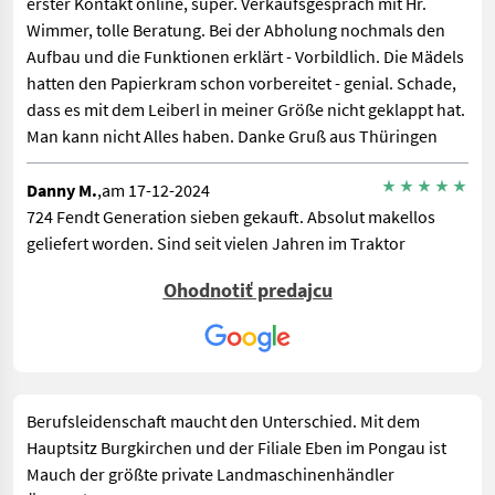
erster Kontakt online, super. Verkaufsgespräch mit Hr.
Wimmer, tolle Beratung. Bei der Abholung nochmals den
Aufbau und die Funktionen erklärt - Vorbildlich. Die Mädels
hatten den Papierkram schon vorbereitet - genial. Schade,
dass es mit dem Leiberl in meiner Größe nicht geklappt hat.
Man kann nicht Alles haben. Danke Gruß aus Thüringen
Danny M.
,am 17-12-2024
724 Fendt Generation sieben gekauft. Absolut makellos
geliefert worden. Sind seit vielen Jahren im Traktor
Business. Aber so sauber ist noch keine Maschine bei uns
Ohodnotiť predajcu
Angekommen.. Vielen Dank und auf weitere gute Geschäfte
Berufsleidenschaft maucht den Unterschied. Mit dem
Hauptsitz Burgkirchen und der Filiale Eben im Pongau ist
Mauch der größte private Landmaschinenhändler