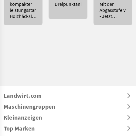
kompakter
Dreipunktanbau
Mit der
leistungsstarker
Abgasstufe V
Holzhäckslerhydr.
- Jetzt
Einzugswalze(n),
Förderung
Neu:
sichern!
Einzugsband
o
Landwirt.com
Maschinengruppen
Kleinanzeigen
Top Marken