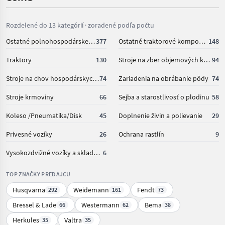
Rozdelené do 13 kategórií · zoradené podľa počtu
Ostatné poľnohospodárske silové stroje
377
Ostatné traktorové komponenty
148
Traktory
130
Stroje na zber objemových krmív
94
Stroje na chov hospodárskych zvierat
74
Zariadenia na obrábanie pôdy
74
Stroje krmoviny
66
Sejba a starostlivosť o plodinu
58
Koleso /Pneumatika/Disk
45
Doplnenie živin a polievanie
29
Privesné vozíky
26
Ochrana rastlín
9
Vysokozdvižné vozíky a skladová technika
6
TOP ZNAČKY PREDAJCU
Husqvarna
Weidemann
Fendt
292
161
73
Bressel & Lade
Westermann
Bema
66
62
38
Herkules
Valtra
35
35