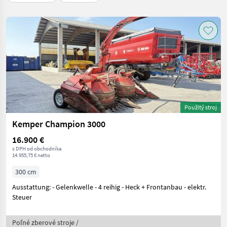
Použitý stroj
Kemper Champion 3000
16.900 €
s DPH od obchodníka
14.955,75 € netto
300 cm
Ausstattung: - Gelenkwelle - 4 reihig - Heck + Frontanbau - elektr.
Steuer
Poľné zberové stroje /