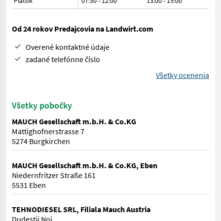
Piatok
07:30 - 12:00
13:00 - 15:00
Od 24 rokov Predajcovia na Landwirt.com
Overené kontaktné údaje
zadané telefónne číslo
Všetky ocenenia
Všetky pobočky
MAUCH Gesellschaft m.b.H. & Co.KG
Mattighofnerstrasse 7
5274 Burgkirchen
MAUCH Gesellschaft m.b.H. & Co.KG, Eben
Niedernfritzer Straße 161
5531 Eben
TEHNODIESEL SRL, Filiala Mauch Austria
Dudeştii Noi