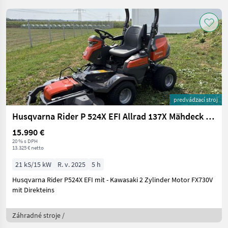
predvádzací stroj
Husqvarna Rider P 524X EFI Allrad 137X Mähdeck Vorführer
15.990 €
20 % s DPH
13.325 € netto
21 kS/15 kW
R. v. 2025
5 h
Husqvarna Rider P524X EFI mit - Kawasaki 2 Zylinder Motor FX730V
mit Direkteins
Záhradné stroje /