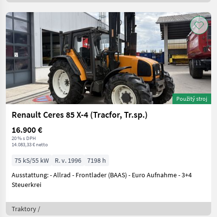
Použitý stroj
Renault Ceres 85 X-4 (Tracfor, Tr.sp.)
16.900 €
20 % s DPH
14.083,33 € netto
75 kS/55 kW
R. v. 1996
7198 h
Ausstattung: - Allrad - Frontlader (BAAS) - Euro Aufnahme - 3+4
Steuerkrei
Traktory /