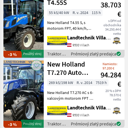
T4.55S
38.703
€
55 kS/40 kW
R. v. 2024
115 h
s DPH od
New Holland T4.55 S, s
obchodníka
motorom FPT, 40 km/h,
34.250,44 €
prevodovka 12/12 s
netto
Landtechnik Villach GmbH
reverzom, vývodový
hriadeľ s radením pod
9500 Villach
zaťažením 540/540E, 4
Traktory /
Prémiový zlatý predajca
-3 %
Použitý stroj
riadiace jednotky s
New
New Holland
spojkami Deluxe v
Namiesto:
Holland
97.200 €
T7.270 Auto
94.284
Command
€
269 kS/198 kW
R. v. 2014
7519 h
BluePower
20 % s DPH
New Holland T7.270 AC s 6-
78.570 €
valcovým motorom FPT s
netto
prachovou brzdou motora,
Landtechnik Villach GmbH
prevodovkou
Autocommand s
9500 Villach
maximálnou rýchlosťou 50
Traktory /
Prémiový zlatý predajca
-3 %
Použitý stroj
km/h, prednou hydraulikou