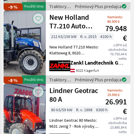
hydraulisches Bremsventil,
Traktory /
Prémiový Plus predajca
-9 %
Použitý stroj
Kundendienst durchgeführt
Lindner
New Holland
Kupplu
Namiesto:
86.900 €
T7.210 Auto
79.948
Command
€
212 kS/156 kW
R. v. 2015
4100 h
s DPH od
New Holland T7.210 Miesto:
obchodníka
Klatteweg 8, 9020
70.750,44 €
Klagenfurt - Rok výroby
netto
Zankl Landtechnik GmbH
2015 - cca 4 100
prevádzkových hodín - 212
9020 Klagenfurt
PS – šesťvalcový motor -
Traktory /
Prémiový Plus predajca
-8 %
Použitý stroj
Kabína s klimatizáciou a
New
Lindner Geotrac
Namiesto:
Holland
29.990 €
80 A
26.991
€
80 kS/59 kW
R. v. 1998
6300 h
s DPH od
Lindner Geotrac 80 Miesto:
obchodníka
9631 Jenig 7 - Rok výroby
23.885,84 €
1998 - 80 PS - cca 6300
netto