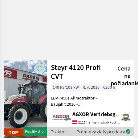
Steyr 4120 Profi
Cena
CVT
na
požiadani
140 kS/103 kW
R. v. 2016
6266 h
EDV 74501 Allradtraktor -
Baujahr: 2016 -
Betriebsstunden: 6266 - 121
AGXOR Vertriebsgesellschaft Ost GmbH
PS Normalleistung und 154
PS geboostet - Stufenloses
2111 Harmannsdorf-Rückersdorf
Getriebe 50 km/h Eco mit
Traktory /
Prémiový zlatý predajca
TOP
Použitý stroj
1750 Motor
Steyr