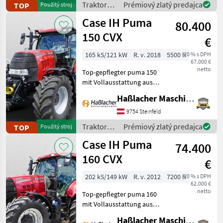
Traktory /
Prémiový zlatý predajca
TOP
Použitý stroj
und geprüft we
Massey
Case IH Puma
80.400
Ferguson
150 CVX
€
165 kS/121 kW
R. v. 2018
5500 h
20 % s DPH
67.000 €
netto
Top-gepflegter puma 150
mit Vollausstattung aus
erster Hand. Kein
Haßlacher Maschinenhandel
Lohnunternehmer – nur
am eigenen Betrieb
9754 Steinfeld
gelaufen. Durchgehend
Traktory /
Prémiový zlatý predajca
TOP
Použitý stroj
gewartet, einsatzbereit,
Case IH
Case IH Puma
aufbereitet
74.400
160 CVX
€
202 kS/149 kW
R. v. 2012
7200 h
20 % s DPH
62.000 €
netto
Top-gepflegter puma 160
mit Vollausstattung aus
erster Hand. Kein
Haßlacher Maschinenhandel