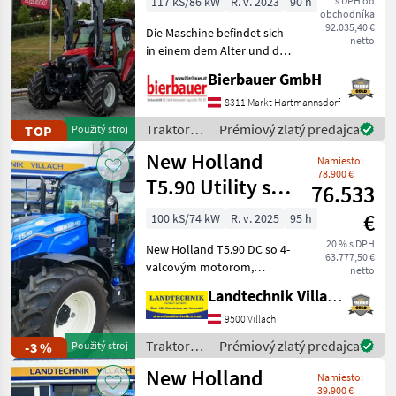
117 kS/86 kW
R. v. 2023
90 h
s DPH od
obchodníka
92.035,40 €
Die Maschine befindet sich
netto
in einem dem Alter und der
Nutzung entsprechenden
Bierbauer GmbH
Zustand und kann nach
telefonischer Vereinbarung
8311 Markt Hartmannsdorf
gerne vor Ort besichtigt
Traktory /
Prémiový zlatý predajca
TOP
Použitý stroj
und geprüft we
Lindner
New Holland
Namiesto:
78.900 €
T5.90 Utility s
76.533
ovládaním Dual
€
100 kS/74 kW
R. v. 2025
95 h
Command
20 % s DPH
New Holland T5.90 DC so 4-
63.777,50 €
valcovým motorom,
netto
prevodovkou Powershuttle
Landtechnik Villach GmbH
24x24 a radením pod
zaťažením do rýchlosti 40
9500 Villach
km/h s funkciou Stop & Go,
Traktory /
Prémiový zlatý predajca
-3 %
Použitý stroj
mechanickou parkovacou
New
New Holland
Namiesto:
Holland
39.900 €