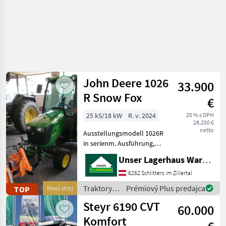
John Deere 1026
33.900
R Snow Fox
€
25 kS/18 kW
R. v. 2024
20 % s DPH
28.250 €
netto
Ausstellungsmodell 1026R
in serienm. Ausführung,
zusätzlich mit
Unser Lagerhaus Warenhandelsges.m.b.H.
Komfortkabine mit
Heizung, Lüftung, Türen
6262 Schlitters im Zillertal
Frontscheibenwischer mit
Traktory /
Prémiový Plus predajca
TOP
Nový stroj
Waschanlage mech.
John
Steyr 6190 CVT
gefederter Sitz
60.000
Deere
Komfort