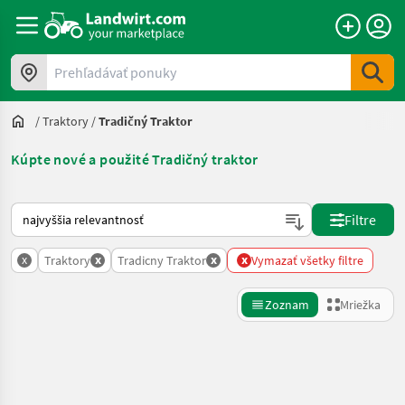
Prehľadávať ponuky
/
Traktory
/
Tradičný Traktor
Kúpte nové a použité Tradičný traktor
Takto sa vykonáva triedenie na Landwirt.com
Filtre
x
x
x
x
Traktory
Tradicny Traktor
Vymazať všetky filtre
Zoznam
Mriežka
Spresniť