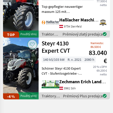
77.500 €
netto
Top-gepflegter neuwertiger
maxxum 125 mit
Vollausstattung aus erster
Haßlacher Maschinenhandel
Hand. Kein
Lohnunternehmer – nur
9754 Steinfeld
am eigenen Betrieb
Traktory /
Prémiový zlatý predajca
TOP
Použitý stroj
gelaufen. Durchgehend
Case IH
Steyr 4130
gewartet, einsatzberei
Namiesto:
86.500 €
Expert CVT
83.040
€
140 kS/103 kW
R. v. 2021
2080 h
20 % s DPH
Schöner Steyr 4130 Expert
69.200 €
CVT - Stufenlosgetriebe -
netto
Vorderachsfederung -
Zechmann Erich Landmaschinen-Portalbau
Kabinenfederung - 2-Leiter
Druckluft-Anhängerbremse
8961 Sölk
- LED-Arbeitsscheinwerfer -
Traktory /
Prémiový Plus predajca
-4 %
Použitý stroj
Blit
Steyr