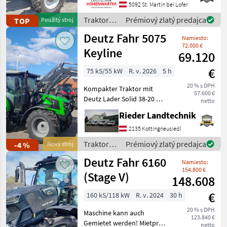
*Hydr.Anhängerbremse
5092 St. Martin bei Lofer
*Rundumleuchte
Traktory /
Prémiový zlatý predajca
TOP
Použitý stroj
*Zusatzscheinwerfer
Lindner
Deutz Fahr 5075
*Einhebelsteuergerät
Namiesto:
*Faster Multi
72.000 €
Keyline
69.120
€
75 kS/55 kW
R. v. 2026
5 h
20 % s DPH
Kompakter Traktor mit
57.600 €
Deutz Lader Solid 38-20 mit
netto
3 Funktion und Dämpfung
Rieder Landtechnik
Comfort Drive. Zusätzlich
Wiederholscheinwerfer ,
2135 Kottingneusiedl
voll geschweißte Felgen ,
Traktory /
Prémiový zlatý predajca
-4 %
Nový stroj
Freisichtdach
Deutz
Deutz Fahr 6160
Namiesto:
Fahr
154.800 €
(Stage V)
148.608
€
160 kS/118 kW
R. v. 2024
30 h
20 % s DPH
Maschine kann auch
123.840 €
Gemietet werden! Mietpreis
netto