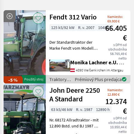
hľadanie
Fendt 312 Vario
Namiesto:
Kategória
Krajina
Filtre
3
69.900 €
66.405
125 kS/92 kW
R. v. 2007
10480 h
Zobraziť
€
AKTUÁLNA
Resetovať
11.648
Der Standardtraktor der
CESTA
s DPH od
výsledkov
Marke Fendt vom Modell
obchodníka
poľnohospodárska
312 Vario verfügt über eine
58.765,49 €
technika
netto
Leistung von 125 PS und
Monika Lachner e.U. Maschinenhandel
Traktory
wurde im Baujahr 2007
4890 Weißenkirchen im Attergau
hergestellt. Mit einer
Tradicny
Traktor
Betriebsstundenzahl v
Traktory /
Prémiový Plus predajca
-5 %
Použitý stroj
Fendt
John Deere 2250
VYBRAŤ
Namiesto:
KATEGÓRIU
12.890 €
A Standard
12.374
John Deere
1.645
€
63 kS/46 kW
R. v. 1987
12890 h
s DPH od
Steyr
1.610
Nr. 68172 Allradtraktor - mit
obchodníka
12.890 Bstd. und BJ 1987 -
10.950,44 €
mit 540/1000er Zapfwelle -
netto
Fendt
1.470