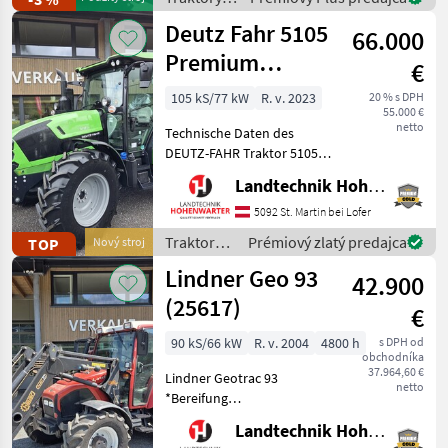
Vorderachse - Getriebe:
Case IH
Deutz Fahr 5105
Stufe
66.000
Premium
€
(15955)
105 kS/77 kW
R. v. 2023
20 % s DPH
55.000 €
netto
Technische Daten des
DEUTZ-FAHR Traktor 5105
Premium > Baujahr: 2023 >
Landtechnik Hohenwarter GmbH
PS/KW: 105 PS > Modell:
Premium (Stage V) >
5092 St. Martin bei Lofer
Lenksäule schwenk- und
Traktory /
Prémiový zlatý predajca
TOP
Nový stroj
teleskopierbar > Aerofit S
Deutz
Lindner Geo 93
42.900
Fahr
(25617)
€
90 kS/66 kW
R. v. 2004
4800 h
s DPH od
obchodníka
37.964,60 €
Lindner Geotrac 93
netto
*Bereifung
540/65R30+420/65R20 *2
Landtechnik Hohenwarter GmbH
DWS *EHR *Klimaanlage