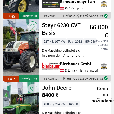
Schwarzmayr Landtechnik GmbH - Gampern
mit 8 Vorwärts und 4
Rückwärtsgänge - mit 29
4851 Gampern
New Holland
1.173
km/h
Traktory /
Prémiový zlatý predajca
-4 %
Použitý stroj
Bauartgeschwindigkeit
John
Claas
912
Steyr 6230 CVT
66.000
Deere
Basis
Deutz Fahr
801
€
227 kS/167 kW
R. v. 2012
8540 h
20 % s DPH
Zobraziť
55.000 €
všetkých
netto
Die Maschine befindet sich
70
in einem dem Alter und der
Nutzung entsprechenden
MARKETPLACE
Bierbauer GmbH
Zustand und kann nach
telefonischer Vereinbarung
8311 Markt Hartmannsdorf
Ponuky
Drobné
Marketplace
gerne vor Ort besichtigt
predajcov
inzeráty
Traktory /
Prémiový zlatý predajca
TOP
Použitý stroj
und geprüft we
Steyr
John Deere
Cena
8400R
na
požiadani
400 kS/294 kW
3480 h
Die Maschine befindet sich