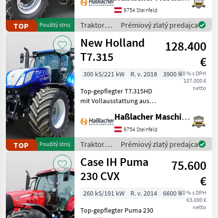
Lohnunternehmer – nur
am eigenen Betrieb
9754 Steinfeld
gelaufen. Durchgehend
Traktory /
Prémiový zlatý predajca
TOP
Použitý stroj
gewartet, einsatzbereit,
Case IH
New Holland
aufbereitet
128.400
T7.315
€
300 kS/221 kW
R. v. 2018
3900 h
20 % s DPH
107.000 €
netto
Top-gepflegter T7.315HD
mit Vollausstattung aus
erster Hand. Kein
Haßlacher Maschinenhandel
Lohnunternehmer – nur
am eigenen Betrieb
9754 Steinfeld
gelaufen. Durchgehend
Traktory /
Prémiový zlatý predajca
TOP
Použitý stroj
gewartet, einsatzbereit,
New
Case IH Puma
aufbereitet
75.600
Holland
230 CVX
€
260 kS/191 kW
R. v. 2014
6600 h
20 % s DPH
63.000 €
netto
Top-gepflegter Puma 230