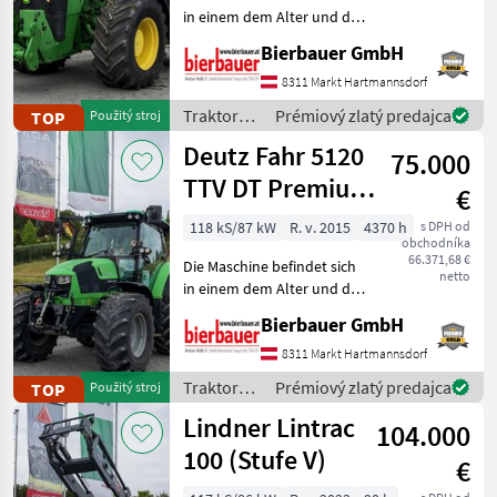
in einem dem Alter und der
Nutzung entsprechenden
Bierbauer GmbH
Zustand und kann nach
telefonischer Vereinbarung
8311 Markt Hartmannsdorf
gerne vor Ort besichtigt
Traktory /
Prémiový zlatý predajca
TOP
Použitý stroj
und geprüft we
John
Deutz Fahr 5120
75.000
Deere
TTV DT Premium
€
Plus
118 kS/87 kW
R. v. 2015
4370 h
s DPH od
obchodníka
66.371,68 €
Die Maschine befindet sich
netto
in einem dem Alter und der
Nutzung entsprechenden
Bierbauer GmbH
Zustand und kann nach
telefonischer Vereinbarung
8311 Markt Hartmannsdorf
gerne vor Ort besichtigt
Traktory /
Prémiový zlatý predajca
TOP
Použitý stroj
und geprüft we
Deutz
Lindner Lintrac
104.000
Fahr
100 (Stufe V)
€