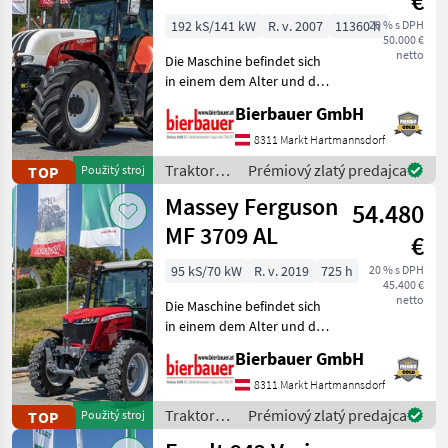
€
192 kS/141 kW
R. v. 2007
11360 h
20 % s DPH
50.000 €
netto
Die Maschine befindet sich
in einem dem Alter und der
Nutzung entsprechenden
Bierbauer GmbH
Zustand und kann nach
telefonischer Vereinbarung
8311 Markt Hartmannsdorf
gerne vor Ort besichtigt
Traktory /
Prémiový zlatý predajca
TOP
Použitý stroj
und geprüft we
Steyr
Massey Ferguson
54.480
MF 3709 AL
€
95 kS/70 kW
R. v. 2019
725 h
20 % s DPH
45.400 €
netto
Die Maschine befindet sich
in einem dem Alter und der
Nutzung entsprechenden
Bierbauer GmbH
Zustand und kann nach
telefonischer Vereinbarung
8311 Markt Hartmannsdorf
gerne vor Ort besichtigt
Traktory /
Prémiový zlatý predajca
TOP
Použitý stroj
und geprüft we
Massey