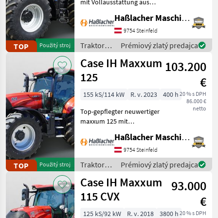
mit Vollausstattung aus
erster Hand. Kein
Haßlacher Maschinenhandel
Lohnunternehmer – nur
am eigenen Betrieb
9754 Steinfeld
gelaufen. Durchgehend
Traktory /
Prémiový zlatý predajca
TOP
Použitý stroj
gewartet, einsatzbereit,
Case IH
Case IH Maxxum
aufbereitet
103.200
125
€
155 kS/114 kW
R. v. 2023
400 h
20 % s DPH
86.000 €
netto
Top-gepflegter neuwertiger
maxxum 125 mit
Vollausstattung aus erster
Haßlacher Maschinenhandel
Hand. Kein
Lohnunternehmer – nur
9754 Steinfeld
am eigenen Betrieb
Traktory /
Prémiový zlatý predajca
TOP
Použitý stroj
gelaufen. Durchgehend
Case IH
Case IH Maxxum
gewartet, einsatzberei
93.000
115 CVX
€
125 kS/92 kW
R. v. 2018
3800 h
20 % s DPH