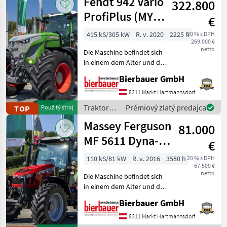
Fendt 942 Vario
322.800
Ferguson
ProfiPlus (MY
€
2020)
415 kS/305 kW
R. v. 2020
2225 h
20 % s DPH
269.000 €
netto
Die Maschine befindet sich
in einem dem Alter und der
Nutzung entsprechenden
Bierbauer GmbH
Zustand und kann nach
telefonischer Vereinbarung
8311 Markt Hartmannsdorf
gerne vor Ort besichtigt
Traktory /
Prémiový zlatý predajca
TOP
Použitý stroj
und geprüft we
Fendt
Massey Ferguson
81.000
MF 5611 Dyna-6
€
Efficient
110 kS/81 kW
R. v. 2016
3580 h
20 % s DPH
67.500 €
netto
Die Maschine befindet sich
in einem dem Alter und der
Nutzung entsprechenden
Bierbauer GmbH
Zustand und kann nach
telefonischer Vereinbarung
8311 Markt Hartmannsdorf
gerne vor Ort besichtigt