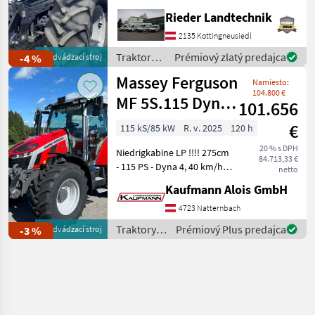
: € 38, - exkl. MwSt. Modell:
Rieder Landtechnik
Powershift ohne Frontlader
Anbaukonsolen,
2135 Kottingneusiedl
Beifahrersitz gepolstert mit
Traktory /
Prémiový zlatý predajca
-4 %
predvádzací stroj
Sicherheitsgur
Deutz
Massey Ferguson
Namiesto:
Fahr
104.800 €
MF 5S.115 Dyna-
101.656
4 Efficient
€
115 kS/85 kW
R. v. 2025
120 h
20 % s DPH
Niedrigkabine LP !!!! 275cm
84.713,33 €
- 115 PS - Dyna 4, 40 km/h
netto
Autodrive - 110 l/min
Kaufmann Alois GmbH
Hydraulikpumpe - Load
Sensing - 4 DW Steuergeräte
4723 Natternbach
am Heck (2 elektrisch, 2
Traktory /
Prémiový Plus predajca
-3 %
predvádzací stroj
mechan
Massey
Ferguson