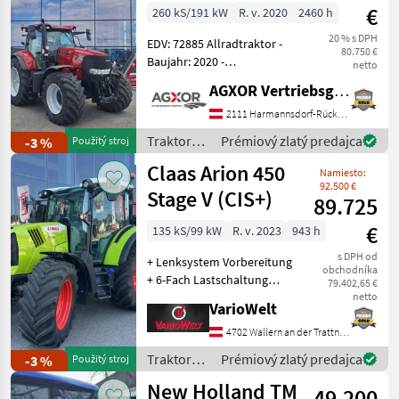
€
260 kS/191 kW
R. v. 2020
2460 h
20 % s DPH
EDV: 72885 Allradtraktor -
80.750 €
Baujahr: 2020 -
netto
Betriebsstunden: ca. 2460h
AGXOR Vertriebsgesellschaft Ost GmbH
- mit 4 elektr.
Hecksteuergeräte - mit 2
2111 Harmannsdorf-Rückersdorf
elektr. Mittensteuergeräte -
Traktory /
Prémiový zlatý predajca
-3 %
Použitý stroj
mit Power Be
Case IH
Claas Arion 450
Namiesto:
92.500 €
Stage V (CIS+)
89.725
€
135 kS/99 kW
R. v. 2023
943 h
s DPH od
+ Lenksystem Vorbereitung
obchodníka
+ 6-Fach Lastschaltung
79.402,65 €
Vývodový hriadeľ hnacieho
netto
VarioWelt
hriadeľa: 540/540E/1000, ,
Kompresor: Turbodúchadlo
4702 Wallern an der Trattnach
s medzichladičom,
Traktory /
Prémiový zlatý predajca
-3 %
Použitý stroj
Najvyššia rýchlosť km/
Claas
New Holland TM
49.200