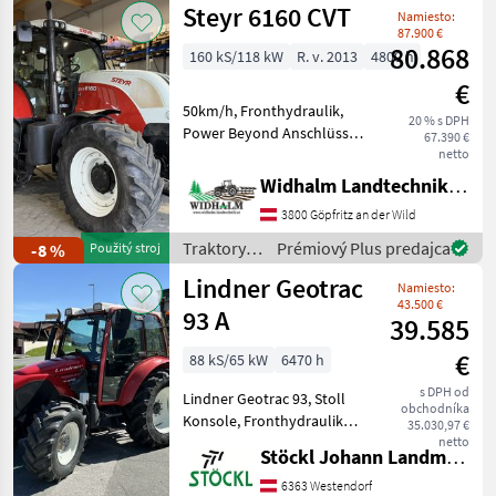
Steyr 6160 CVT
Namiesto:
87.900 €
80.868
160 kS/118 kW
R. v. 2013
4800 h
€
50km/h, Fronthydraulik,
20 % s DPH
Power Beyond Anschlüsse,
67.390 €
4 DW Steuergeräte,
netto
Druckluftbremse, gefederte
Widhalm Landtechnik GmbH
Kabine, gefederte
3800 Göpfritz an der Wild
Vorderachse, LS Pumpe,
stufenloses Getriebe, K80,
Traktory /
Prémiový Plus predajca
-8 %
Použitý stroj
au
Steyr
Lindner Geotrac
Namiesto:
43.500 €
93 A
39.585
€
88 kS/65 kW
6470 h
s DPH od
Lindner Geotrac 93, Stoll
obchodníka
Konsole, Fronthydraulik
35.030,97 €
und Frontzapfwelle,
netto
Stöckl Johann Landmaschinen GesmbH & Co KG
hydraulische
Frontgeräteentlastung,
6363 Westendorf