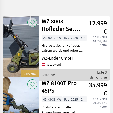
Spresniť
hľadanie
WZ 8003
12.999
Kategória
Krajina
Filtre
4
Hoflader Set
€
Angebot
23 kS/17 kW
R. v. 2026
5 h
20 % s DPH
Zobraziť 8
AKTUÁLNA
Resetovať
10.832,50 €
CESTA
výsledkov
netto
Hydrostatischer Hoflader,
poľnohospodárska
extrem wertig und robust
technika
gefertigt!
WZ-Lader GmbH
Wartungsfreundlich,
Ostatne
3910 Zwettl
Polnohospodarske
wendig und zuverlässig. Set
Silove Stroje
Angebot!!!!! Schaufel,
Ešte 3
Nový stroj
Ostatné
Majerske
Kroko, Palletten
dní online
poľnohospodárske silové
Nakladace
WZ 8100T Pro
35.999
stroje / WZ
Wz
45PS
€
VYBRAŤ
45 kS/33 kW
R. v. 2025
2 h
20 % s DPH
KATEGÓRIU
29.999,17 €
netto
Profi Geräte für alle
WZ
Anwendungsbereiche!