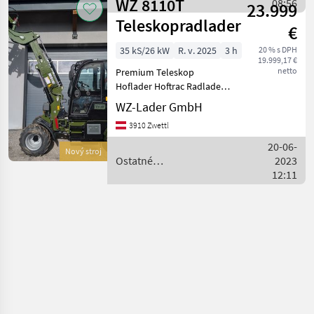
WZ 8110T
poľnohospodárske silové
08:56
23.999
stroje / WZ
Teleskopradlader
€
35 kS/26 kW
R. v. 2025
3 h
20 % s DPH
19.999,17 €
netto
Premium Teleskop
Hoflader Hoftrac Radlader
Vollausstattung WZ 8110T
WZ-Lader GmbH
WZ 8110T +Voll
3910 Zwettl
hydraulischer Hoflader
+Einfache und robuste
20-06-
Nový stroj
Wandlertechnik +Preis-
Ostatné
2023
Leistun
poľnohospodárske silové
12:11
stroje / WZ