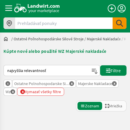
Prehľadávať ponuky
/
Ostatné Poľnohospodárske Silové Stroje
/
Majerské Nakladaće
/
Wz
Kúpte nové alebo použité WZ Majerské nakladaće
Takto sa vykonáva triedenie na Landwirt.com
Filtre
x
x
x
Ostatne Polnohospodarske Silove Stroje
Majerske Nakladace
x
x
Wz
Vymazať všetky filtre
Zoznam
Mriežka