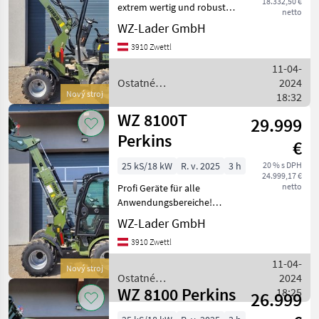
18.332,50 €
extrem wertig und robust
netto
gefertigt!
WZ-Lader GmbH
Wartungsfreundlich,
3910 Zwettl
wendig und zuverlässig.
Motor: Diesel Perkins 403J-
11-04-
11 Euro5 Zylinder:
Ostatné
2024
Nový stroj
poľnohospodárske silové
18:32
stroje / WZ
WZ 8100T
29.999
Perkins
€
25 kS/18 kW
R. v. 2025
3 h
20 % s DPH
24.999,17 €
netto
Profi Geräte für alle
Anwendungsbereiche!
Starker hydrostatischer
WZ-Lader GmbH
Fahrantrieb mit 2 Stufen
3910 Zwettl
Wendig, robust und
langlebig Kabine mit
11-04-
Nový stroj
Heizung, Lüftung, Rad
Ostatné
2024
WZ 8100 Perkins
poľnohospodárske silové
18:25
26.999
stroje / WZ