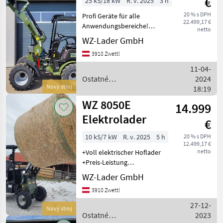
€
25 kS/18 kW
R. v. 2025
3 h
20 % s DPH
Profi Geräte für alle
22.499,17 €
Anwendungsbereiche!
netto
Starker hydrostatischer
WZ-Lader GmbH
Fahrantrieb mit 2 Stufen
3910 Zwettl
Wendig, robust und
langlebig Motor: Perkins
11-04-
403J-11T Turbo Di
Ostatné
2024
Nový stroj
poľnohospodárske silové
18:19
stroje / WZ
WZ 8050E
14.999
Elektrolader
€
10 kS/7 kW
R. v. 2025
5 h
20 % s DPH
12.499,17 €
netto
+Voll elektrischer Hoflader
+Preis-Leistung
unschlagbar +Einfachste
WZ-Lader GmbH
bewährte Technik +Sehr
3910 Zwettl
Robust und Qualitativ
gefertigt +Robuster antrieb
27-12-
Nový stroj
über Verteilergetri
Ostatné
2023