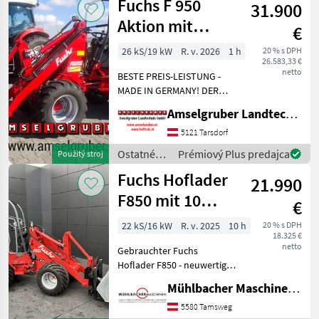
Fuchs F 950
STUFE 5, 3 Zylinder Yanmar
31.900
silové
Diesel
stroje /
Aktion mit
€
Fuchs
Österreichpaket
26 kS/19 kW
R. v. 2026
1 h
20 % s DPH
26.583,33 €
netto
BESTE PREIS-LEISTUNG -
MADE IN GERMANY! DER
FUCHS F 950 H Hoflader mit
Amselgruber Landtechnik GmbH
Österreichpaket jetzt zum
AKTIONSPREIS!: -290cm
5121 Tarsdorf
Hubhöhe -42 lt/min
Ostatné
Prémiový Plus predajca
Použitý stroj
Hydraulikleistung (Über
poľnohospodárske
Fuchs Hoflader
21.990
silové
stroje /
F850 mit 10
€
Fuchs
Betriebsstunden,
22 kS/16 kW
R. v. 2025
10 h
20 % s DPH
18.325 €
gebraucht
netto
Gebrauchter Fuchs
Hoflader F850 - neuwertiger
Zustand - mit Fuchs-
Mühlbacher Maschinen GmbH
Plattenaufnahme - nur ca.
10 Betriebsstunden -
5580 Tamsweg