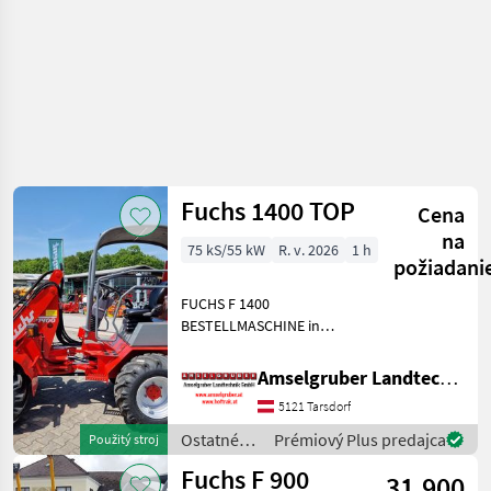
Fuchs 1400 TOP
Cena
na
75 kS/55 kW
R. v. 2026
1 h
požiadani
FUCHS F 1400
BESTELLMASCHINE in
absoluter TOP Ausstattung:
-75 PS 4 Zylinder
Amselgruber Landtechnik GmbH
Baumaschinenmotor -
5121 Tarsdorf
Euroaufnahme -
Hydraulische
Ostatné
Prémiový Plus predajca
Použitý stroj
Werkzeugverriegelung -ZF
poľnohospodárske
Fuchs F 900
Planetenachse
31.900
silové