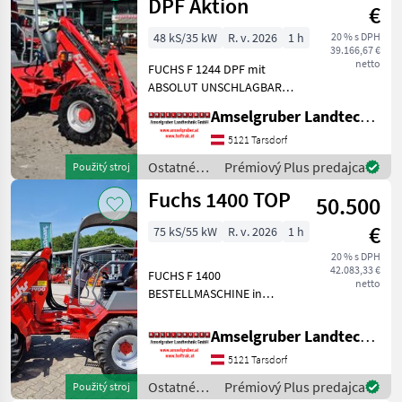
stroje /
DPF Aktion
€
Fuchs
48 kS/35 kW
R. v. 2026
1 h
20 % s DPH
39.166,67 €
netto
FUCHS F 1244 DPF mit
ABSOLUT UNSCHLAGBARER
Top-Ausstattung. -
Amselgruber Landtechnik GmbH
Kaltstartfreudigster 48 PS -
4 Zylinder Yanmar
5121 Tarsdorf
Baumaschinen-Motor (2.200
Ostatné
Prémiový Plus predajca
Použitý stroj
ccm) Stufe 5 OHNE AD-
poľnohospodárske
Fuchs 1400 TOP
BLUE! -B
50.500
silové
stroje /
€
75 kS/55 kW
R. v. 2026
1 h
Fuchs
20 % s DPH
42.083,33 €
FUCHS F 1400
netto
BESTELLMASCHINE in
absoluter TOP Ausstattung:
-75 PS 4 Zylinder
Amselgruber Landtechnik GmbH
Baumaschinenmotor -
5121 Tarsdorf
Euroaufnahme -
Hydraulische
Ostatné
Prémiový Plus predajca
Použitý stroj
Werkzeugverriegelung -ZF