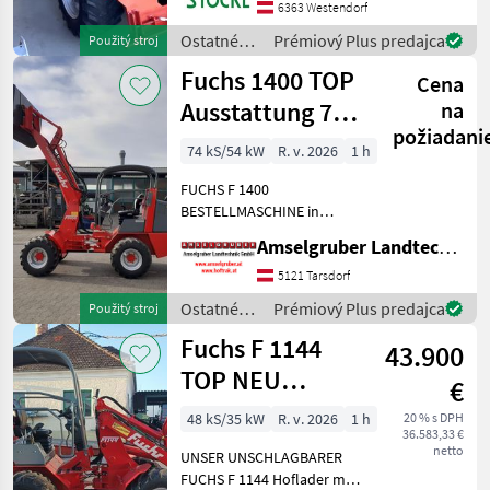
6363 Westendorf
Arbeitsscheinwerfer,
Standort Westendorf Náhra
Ostatné
Prémiový Plus predajca
Použitý stroj
poľnohospodárske
Fuchs 1400 TOP
Cena
silové
stroje /
Ausstattung 75
na
Fuchs
požiadani
PS Profi
74 kS/54 kW
R. v. 2026
1 h
FUCHS F 1400
BESTELLMASCHINE in
absoluter TOP Ausstattung:
Amselgruber Landtechnik GmbH
-75 PS 4 Zylinder
Baumaschinenmotor -
5121 Tarsdorf
Euroaufnahme -
Ostatné
Prémiový Plus predajca
Použitý stroj
Hydraulische
poľnohospodárske
Fuchs F 1144
Werkzeugverriegelung -ZF
43.900
silové
Planetenachse
stroje /
TOP NEU
€
Fuchs
AKTION
48 kS/35 kW
R. v. 2026
1 h
20 % s DPH
36.583,33 €
Österreichpaket
netto
UNSER UNSCHLAGBARER
FUCHS F 1144 Hoflader mit