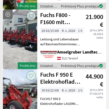
Hubhöhe -42 lt/min
Ostatné
Prémiový Plus predajca
Použitý stroj
Hydraulikleistung (Über 3
poľnohospodárske
Fuchs F800 -
21.900
silové
stroje /
F1600 mit
€
Fuchs
Österreichpaket
20 kS/15 kW
R. v. 2026
1 h
20 % s DPH
18.250 €
netto
Leistung und Lebensdauer
auf Baumaschinenniveau
bei kompakten
Amselgruber Landtechnik GmbH
Abmessungen zeichnen seit
Jahrzehnten die Fuchs
5121 Tarsdorf
Hoflader aus. Neben besten
Ostatné
Prémiový Plus predajca
Použitý stroj
Komponenten der
poľnohospodárske
Fuchs F 950 E
führenden He
44.900
silové
stroje /
Elektrohoflader
€
Fuchs
mit 1.450Kg
30 kS/22 kW
R. v. 2026
2 h
20 % s DPH
37.416,67 €
Kipplast uvm
netto
FUCHS F 950 E
Elektrohoflader LAGERND -
Euroaufnahme -