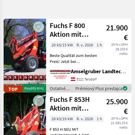
Spresniť
hľadanie
Fuchs F 800
21.900
Kategória
Krajina
Filtre
4
Aktion mit
€
Österreichpaket
Zobraziť
20 kS/15 kW
R. v. 2026
1 h
20 % s DPH
AKTUÁLNA
Resetovať
117
18.250 €
CESTA
netto
výsledkov
Beste Qualität zum besten
poľnohospodárska
Preis! Jetzt bei
technika
Amselgruber. Große
Amselgruber Landtechnik GmbH
Ostatne
Hofladeraktion! Zb: F 800 A
Polnohospodarske
: Top 3 Zyl. Yanmar
5121 Tarsdorf
Silove Stroje
Dieselmotor, sehr
Ostatné
Prémiový Plus predajca
TOP
Použitý stroj
Majerske
Kaltstartfreudig selbst bei
poľnohospodárske
Nakladace
Fuchs F 853H
tiefsten
25.900
silové
Fuchs
stroje /
Aktion mit
€
Fuchs
Österreichpake
VYBRAŤ
26 kS/19 kW
R. v. 2026
1 h
20 % s DPH
KATEGÓRIU
21.583,33 €
netto
F 853 H NEU MIT
Fuchs