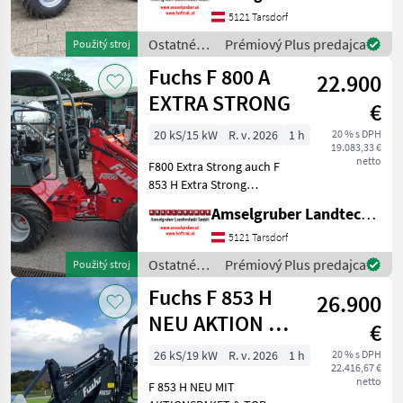
tiefsten Temperaturen.
5121 Tarsdorf
Hubhöhe 280 cm, Hubkraft:
Ostatné
Prémiový Plus predajca
Použitý stroj
1.620 kg, Hydrauli
poľnohospodárske
Fuchs F 800 A
22.900
silové
stroje /
EXTRA STRONG
€
Fuchs
20 kS/15 kW
R. v. 2026
1 h
20 % s DPH
19.083,33 €
netto
F800 Extra Strong auch F
853 H Extra Strong
Erhältlich Beste Qualität
Amselgruber Landtechnik GmbH
zum besten Preis! Jetzt bei
Amselgruber. Große
5121 Tarsdorf
Hofladeraktion! Zb: F 800 A
Ostatné
Prémiový Plus predajca
Použitý stroj
: Top 3 Zyl. Yan
poľnohospodárske
Fuchs F 853 H
26.900
silové
stroje /
NEU AKTION Mit
€
Fuchs
Österreichpaket
26 kS/19 kW
R. v. 2026
1 h
20 % s DPH
22.416,67 €
netto
F 853 H NEU MIT