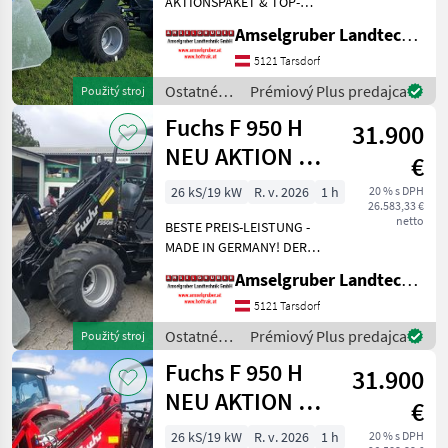
AKTIONSPAKET & TOP-
AUSSTATTUNG
Amselgruber Landtechnik GmbH
Vollhydrostatischer
Fahrantrieb, ALLRAD,
5121 Tarsdorf
Hubkraft: 1.540 kg.
Ostatné
Prémiový Plus predajca
Použitý stroj
Hubhöhe: 270 cm. 26 PS-
poľnohospodárske
Fuchs F 950 H
STUFE 5, 3 Zylinder Yanmar
31.900
silové
Diesel
stroje /
NEU AKTION Mit
€
Fuchs
Österreichpaket
26 kS/19 kW
R. v. 2026
1 h
20 % s DPH
26.583,33 €
netto
BESTE PREIS-LEISTUNG -
MADE IN GERMANY! DER
FUCHS F 950 H Hoflader mit
Amselgruber Landtechnik GmbH
Österreichpaket jetzt zum
AKTIONSPREIS!: -290cm
5121 Tarsdorf
Hubhöhe -42 lt/min
Ostatné
Prémiový Plus predajca
Použitý stroj
Hydraulikleistung (Über
poľnohospodárske
Fuchs F 950 H
31.900
silové
stroje /
NEU AKTION Mit
€
Fuchs
Österreichpaket
26 kS/19 kW
R. v. 2026
1 h
20 % s DPH