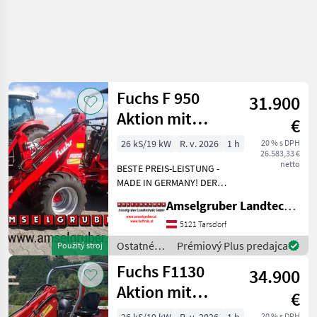
Fuchs F 950
31.900
Aktion mit
€
Österreichpaket
26 kS/19 kW
R. v. 2026
1 h
20 % s DPH
26.583,33 €
netto
BESTE PREIS-LEISTUNG -
MADE IN GERMANY! DER
FUCHS F 950 H Hoflader mit
Amselgruber Landtechnik GmbH
Österreichpaket jetzt zum
AKTIONSPREIS!: -290cm
5121 Tarsdorf
Hubhöhe -42 lt/min
Ostatné
Prémiový Plus predajca
Použitý stroj
Hydraulikleistung (Über
poľnohospodárske
Fuchs F1130
34.900
silové
stroje /
Aktion mit
€
Fuchs
Österreichpaket
20 % s DPH