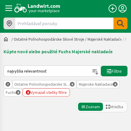
Prehľadávať ponuky
/
Ostatné Poľnohospodárske Silové Stroje
/
Majerské Nakladaće
/
Fu
Kúpte nové alebo použité Fuchs Majerské nakladaće
Takto sa vykonáva triedenie na Landwirt.com
Filtre
x
x
x
Ostatne Polnohospodarske Silove Stroje
Majerske Nakladace
x
x
Fuchs
Vymazať všetky filtre
Zoznam
Mriežka