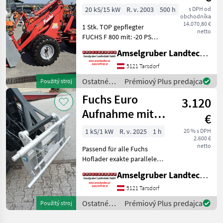
+ Joystick +
20 kS/15 kW
R. v. 2003
500 h
s DPH od
obchodníka
1xDW
14.070,80 €
1 Stk. TOP gepflegter
netto
FUCHS F 800 mit: -20 PS
Diesel Baumaschinenmotor
Amselgruber Landtechnik GmbH
-270 cm Hubhöhe -1.050 Kg
Hubkraft -33 Lt/min
5121 Tarsdorf
Hydraulikleistung -
Ostatné
Prémiový Plus predajca
Použitý stroj
Joystickbedienung (Kreuz
poľnohospodárske
Fuchs Euro
3.120
silové
stroje /
Aufnahme mit
€
Fuchs
Mösl
1 kS/1 kW
R. v. 2025
1 h
20 % s DPH
2.600 €
Schnellwechsler
netto
Passend für alle Fuchs
Hoflader exakte parallele
Führung der Kuppeleinheit,
Amselgruber Landtechnik GmbH
dies realisiert ein
gewaltfreies kuppeln der
5121 Tarsdorf
Kupplungen dadurch
Ostatné
Prémiový Plus predajca
Použitý stroj
entstehen auch keine Bes
poľnohospodárske