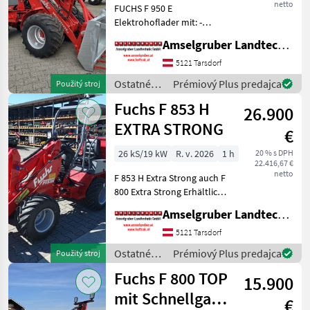
netto
FUCHS F 950 E
Elektrohoflader mit: -
Euroaufnahme -
Amselgruber Landtechnik GmbH
Hydraulischer
Geräteverriegelung -
5121 Tarsdorf
Elektrische Umschaltung
Ostatné
Prémiový Plus predajca
Použitý stroj
(1xDW auf Joystick
poľnohospodárske
Fuchs F 853 H
schaltbar) -4
26.900
silové
Hydraulikanschlüsse
stroje /
EXTRA STRONG
€
Fuchs
26 kS/19 kW
R. v. 2026
1 h
20 % s DPH
22.416,67 €
netto
F 853 H Extra Strong auch F
800 Extra Strong Erhältlich
F 853 H NEU MIT
Amselgruber Landtechnik GmbH
AKTIONSPAKET & TOP-
AUSSTATTUNG
5121 Tarsdorf
Vollhydrostatischer
Ostatné
Prémiový Plus predajca
Použitý stroj
Fahrantrieb, ALLRAD,
poľnohospodárske
Fuchs F 800 TOP
Hubkraft: 1.540 kg
15.900
silové
stroje /
mit Schnellgang
€
Fuchs