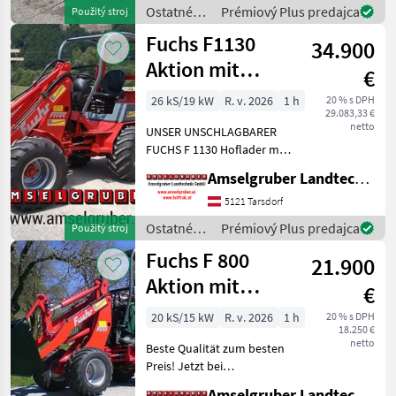
Baujahr 2025 . Eigengewicht
Ostatné
Prémiový Plus predajca
Použitý stroj
ca. 1200kg - Br
poľnohospodárske
Fuchs F1130
34.900
silové
stroje /
Aktion mit
€
Fuchs
Österreichpaket
26 kS/19 kW
R. v. 2026
1 h
20 % s DPH
29.083,33 €
netto
UNSER UNSCHLAGBARER
FUCHS F 1130 Hoflader mit
Österreichpaket: -
Amselgruber Landtechnik GmbH
Vollgefederter Fahrersitz
mit 15 cm Federweg -Über
5121 Tarsdorf
300cm Hubhöhe -42 lt/min
Ostatné
Prémiový Plus predajca
Použitý stroj
Hydraulikleistung (Übe
poľnohospodárske
Fuchs F 800
21.900
silové
stroje /
Aktion mit
€
Fuchs
Österreichpaket
20 kS/15 kW
R. v. 2026
1 h
20 % s DPH
18.250 €
netto
Beste Qualität zum besten
Preis! Jetzt bei
Amselgruber. Große
Amselgruber Landtechnik GmbH