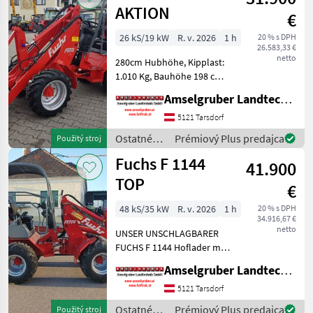
stroje /
AKTION
€
Fuchs
26 kS/19 kW
R. v. 2026
1 h
20 % s DPH
26.583,33 €
netto
280cm Hubhöhe, Kipplast:
1.010 Kg, Bauhöhe 198 cm
Unschlagbarer 26 PS STUFE
Amselgruber Landtechnik GmbH
5 Baumaschinenmotor
(Yanmar-Diesel ) Bestes
5121 Tarsdorf
Kaltstartverhalten auch bei
Ostatné
Prémiový Plus predajca
Použitý stroj
tiefsten Tempe
poľnohospodárske
Fuchs F 1144
41.900
silové
stroje /
TOP
€
Fuchs
48 kS/35 kW
R. v. 2026
1 h
20 % s DPH
34.916,67 €
netto
UNSER UNSCHLAGBARER
FUCHS F 1144 Hoflader mit
Österreichpaket: -
Amselgruber Landtechnik GmbH
Vollgefederter Fahrersitz
mit 15 cm Federweg -Über
5121 Tarsdorf
300cm Hubhöhe -42 lt/min
Ostatné
Prémiový Plus predajca
Použitý stroj