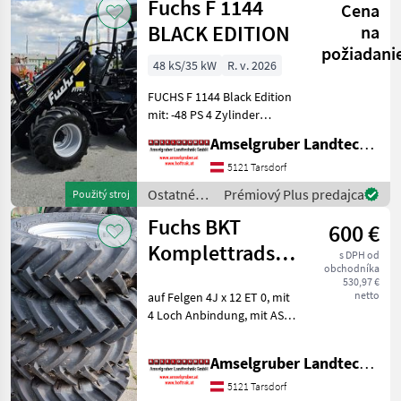
Fuchs F 1144
Cena
silové
stroje /
BLACK EDITION
na
Fuchs
požiadani
48 kS/35 kW
R. v. 2026
FUCHS F 1144 Black Edition
mit: -48 PS 4 Zylinder
Yanmar
Amselgruber Landtechnik GmbH
Baumaschinenmotor (Stage
V) -2 Fahrstufen (10/20
5121 Tarsdorf
Km/h) von Joystick
Ostatné
Prémiový Plus predajca
Použitý stroj
schaltbar -Über 300cm
poľnohospodárske
Fuchs BKT
Hubhöhe -Kippl
600 €
silové
stroje /
Komplettradsatz
s DPH od
Fuchs
obchodníka
(4 Stk.) 7.00 - 12
530,97 €
netto
auf Felgen 4J x 12 ET 0, mit
4 Loch Anbindung, mit AS
Profil Passend für diverse
Hoflader (Fuchs, Pitbull,
Amselgruber Landtechnik GmbH
Schäffer, Weidemann,
Thaler, Giant, Cast, Avant,
5121 Tarsdorf