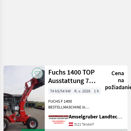
silové
stroje /
Fuchs
Fuchs 1400 TOP
Cena
Ausstattung 75
na
požiadani
PS Profi
74 kS/54 kW
R. v. 2026
1 h
FUCHS F 1400
BESTELLMASCHINE in
absoluter TOP Ausstattung:
Amselgruber Landtechnik GmbH
-75 PS 4 Zylinder
Baumaschinenmotor -
5121 Tarsdorf
Euroaufnahme -