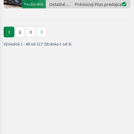
Kramer
Ostatné
Prémiový Plus predajca
Použitý stroj
poľnohospodárske
silové
stroje /
Fuchs
1
2
3
Výsledok
1
-
48
od
117
(Stránka 1 od 3)