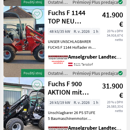
Ostatné
Prémiový Plus predajca
Použitý stroj
Hydraulische
poľnohospodárske
Fuchs F 1144
Werkzeugverriegelung -ZF
41.900
silové
Planetenachse
stroje /
TOP NEU
€
Fuchs
AKTION
48 kS/35 kW
R. v. 2026
1 h
20 % s DPH
34.916,67 €
Österreichpaket
netto
UNSER UNSCHLAGBARER
FUCHS F 1144 Hoflader mit
Österreichpaket: -
Amselgruber Landtechnik GmbH
Vollgefederter Fahrersitz
mit 15 cm Federweg -Über
5121 Tarsdorf
300cm Hubhöhe -42 lt/min
Ostatné
Prémiový Plus predajca
Použitý stroj
Hydraulikleistung (Übe
poľnohospodárske
Fuchs F 900
31.900
silové
stroje /
AKTION mit
€
Fuchs
ÖSTERREICHPAKET
26 kS/19 kW
R. v. 2026
1 h
20 % s DPH
26.583,33 €
TOP
netto
Unschlagbarer 26 PS STUFE
5 Baumaschinenmotor
(Yanmar-Diesel ) Bestes
Amselgruber Landtechnik GmbH
Kaltstartverhalten auch bei