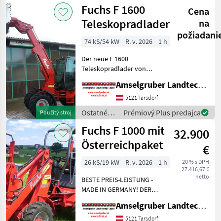
poľnohospodárske
Fuchs F 1600
Planetenachse
Cena
silové
stroje /
Teleskopradlader
na
Fuchs
požiadani
74 kS/54 kW
R. v. 2026
1 h
Der neue F 1600
Teleskopradlader von
FUCHS. Extrem stabiler
Amselgruber Landtechnik GmbH
Teleskopausleger. Hubhöhe
über 400 cm, massivste ZF
5121 Tarsdorf
Planetentriebachsen, 70 PS
Ostatné
Prémiový Plus predajca
Použitý stroj
Yanmar 4 Zylinder Motor mi
poľnohospodárske
Fuchs F 1000 mit
32.900
silové
stroje /
Österreichpaket
€
Fuchs
26 kS/19 kW
R. v. 2026
1 h
20 % s DPH
27.416,67 €
netto
BESTE PREIS-LEISTUNG -
MADE IN GERMANY! DER
FUCHS F 1000 Hoflader mit
Amselgruber Landtechnik GmbH
Österreichpaket jetzt zum
AKTIONSPREIS!: -290cm
5121 Tarsdorf