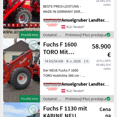
26.583,33 €
netto
BESTE PREIS-LEISTUNG -
MADE IN GERMANY! DER
FUCHS F 950 H Hoflader mit
Amselgruber Landtechnik GmbH
Österreichpaket jetzt zum
AKTIONSPREIS!: -290cm
5121 Tarsdorf
Hubhöhe -42 lt/min
Ostatné
Prémiový Plus predajca
Použitý stroj
Hydraulikleistung (Über
poľnohospodárske
Fuchs F 1600
58.900
silové
stroje /
TORO Mit
€
Fuchs
Österreichpaket
74 kS/54 kW
R. v. 2026
1 h
20 % s DPH
49.083,33 €
netto
Der NEUE Fuchs F 1600
TORO Hubhöhe 360 cm - 4
to Hubkraft ist der
Amselgruber Landtechnik GmbH
Nachfolger des beliebten F
1600. 360 cm Hubhöhe!
5121 Tarsdorf
4.000 kg Hubkraft! Die
Ostatné
Prémiový Plus predajca
Použitý stroj
stärkste Kombination vo
poľnohospodárske
Fuchs F 1130 mit
Cena
silové
stroje /
KABINE NEU
na