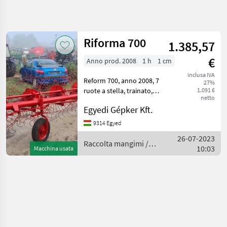
Affina
la
ricerca
Riforma 700
1.385,57
€
Anno prod. 2008
1 h
1 cm
Categoria
Paese
Filtri
4
1
inclusa IVA
Reform 700, anno 2008, 7
27%
Mostra
ruote a stella, trainato,
1.091 €
PERCORSO
Reimposta
1
netto
ATTUALE
buone condizioni. Raccolta
risultati
Egyedi Gépker Kft.
mangimi Voltafieno
Settore
agricolo
9314 Egyed
Raccolta
26-07-2023
Raccolta mangimi /
Mangimi
10:03
Macchina usata
Reform
Voltafieno
Reform
SCEGLI
CATEGORIA
Reform