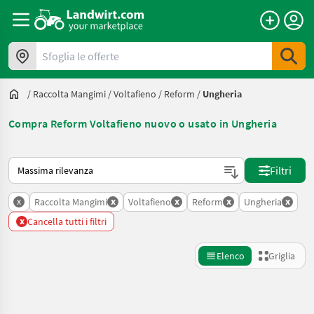
Sfoglia le offerte
/
Raccolta Mangimi
/
Voltafieno
/
Reform
/
Ungheria
Compra Reform Voltafieno nuovo o usato in Ungheria
Ecco come viene ordinato su Landwirt.com
Filtri
x
x
x
x
x
Raccolta Mangimi
Voltafieno
Reform
Ungheria
x
Cancella tutti i filtri
Elenco
Griglia