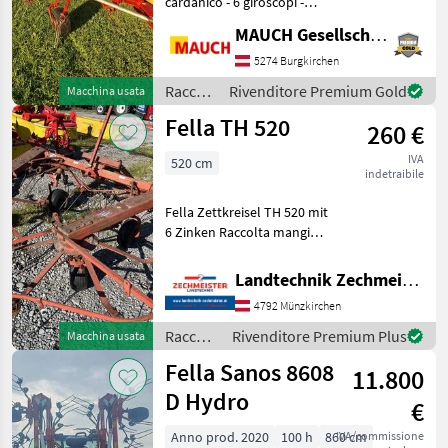
cardanico - 6 giroscopi -
Peso: 772 kg - Barra di
MAUCH Gesellschaft m.b.H. & Co.KG
protezione - Vendita
privata! Sono a vostra
5274 Burgkirchen
disposizione per qualsiasi
Raccolta
Rivenditore Premium Gold
Macchina usata
domanda. Per
mangimi
Fella TH 520
260 €
/ Fella
IVA
520 cm
indetraibile
Fella Zettkreisel TH 520 mit
6 Zinken Raccolta mangimi
Voltafieno
Landtechnik Zechmeister GmbH & Co KG
4792 Münzkirchen
Raccolta
Rivenditore Premium Plus
Macchina usata
mangimi
Fella Sanos 8608
11.800
/ Fella
D Hydro
€
Anno prod. 2020
100 h
860 cm
IVA/commissione