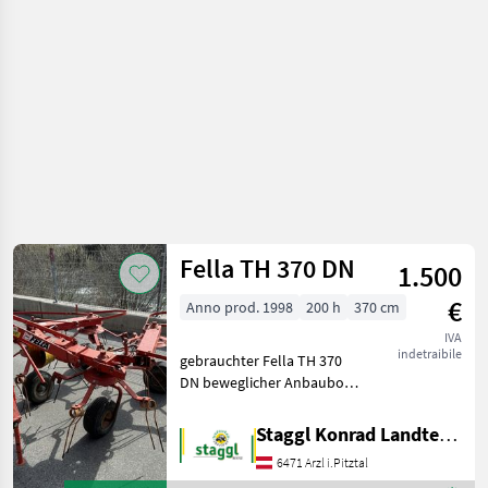
Fella TH 370 DN
1.500
€
Anno prod. 1998
200 h
370 cm
IVA
indetraibile
gebrauchter Fella TH 370
DN beweglicher Anbaubock
Grenzstreueinrichtung Bitte
informieren Sie sich vor der
Staggl Konrad Landtechnik Oberland
Besichtigung, ob die
6471 Arzl i.Pitztal
Maschine bei uns am