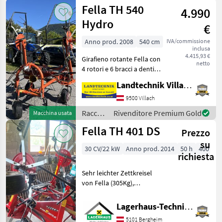
mangimi
Fella TH 540
4.990
/ Fella
Hydro
€
Anno prod. 2008
540 cm
IVA/commissione
inclusa
4.415,93 €
Girafieno rotante Fella con
netto
4 rotori e 6 bracci a denti
ciascuno, ribaltabile
Landtechnik Villach GmbH
idraulicamente, dispositivo
idraulico di regolazione
9500 Villach
della larghezza di
Raccolta
Rivenditore Premium Gold
Macchina usata
spargimento, ru
mangimi
Fella TH 401 DS
Prezzo
/ Fella
su
30 CV/22 kW
Anno prod. 2014
50 h
400 cm
richiesta
Sehr leichter Zettkreisel
von Fella (305Kg),
Anbaubock starr,
hydraulische
Lagerhaus-Technik, Kundenmaschinen
Hochklappung, ohne
5101 Bergheim