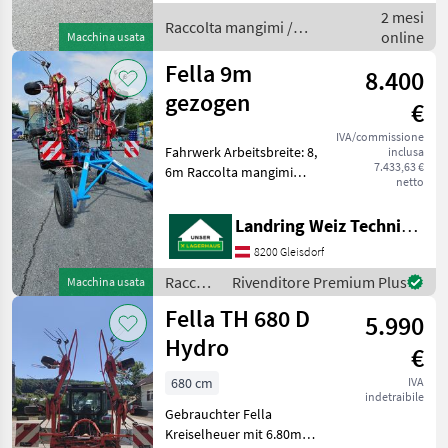
Gewicht ca. 270 kg
2 mesi
Gelenkwelle sofort
Raccolta mangimi /
online
Macchina usata
einsatzbereit
Fella
Fella 9m
8.400
gezogen
€
IVA/commissione
Fahrwerk Arbeitsbreite: 8,
inclusa
7.433,63 €
6m Raccolta mangimi
netto
Voltafieno
Landring Weiz Technikzentrum Süd
8200 Gleisdorf
Raccolta
Rivenditore Premium Plus
Macchina usata
mangimi
Fella TH 680 D
5.990
/ Fella
Hydro
€
680 cm
IVA
indetraibile
Gebrauchter Fella
Kreiselheuer mit 6.80m