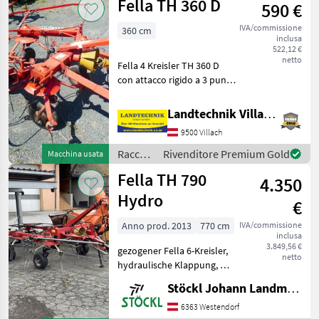
Fella TH 360 D
590 €
IVA/commissione
360 cm
inclusa
522,12 €
netto
Fella 4 Kreisler TH 360 D
con attacco rigido a 3 punti
e ruote orientabili,
ribaltabile
Landtechnik Villach GmbH
meccanicamente,
9500 Villach
dispositivo meccanico di
spargimento ai margini, 4
Raccolta
Rivenditore Premium Gold
Macchina usata
denti per
mangimi
Fella TH 790
4.350
/ Fella
Hydro
€
Anno prod. 2013
770 cm
IVA/commissione
inclusa
3.849,56 €
gezogener Fella 6-Kreisler,
netto
hydraulische Klappung, mit
Gelenkwelle, guter
Stöckl Johann Landmaschinen GesmbH & Co KG
Zustand, Standort
Westendorf (B) Protezione
6363 Westendorf