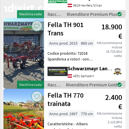
6 Kreiselteller mit je 5
9919 Heinfels/Sillian
Zinkenarmen +
Raccolta
Rivenditore Premium Plus
Macchina usata
Schutzbügel + Hydraulische
mangimi
Fella TH 901
Kl
18.900
/ Fella
Trans
€
Anno prod. 2015
860 cm
IVA/commissione
inclusa
16.725,66 €
Codice prodotto: 72018
netto
Spandiviva a rotori - con
telaio di trasporto - con
Schwarzmayr Landtechnik GmbH - Gampern
attacco a bracci inferiori -
con albero cardanico per
4851 Gampern
avvolgimento ampio - con
Raccolta
Rivenditore Premium Gold
Macchina usata
larghezza
mangimi
Fella TH 770
2.400
/ Fella
trainata
€
Anno prod. 1997
770 cm
IVA/commissione
inclusa
2.123,89 €
Caratteristiche: - Albero
netto