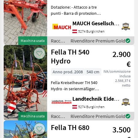
11010
Dotazione: - Attacco a tre
DN
punti - Barra di protezione -
SANOS
4 bracci portadenti per ogni
6606
MAUCH Gesellschaft m.b.H. & Co.KG
rotore - Barra di protezione
DN
- Piede di appoggio -
5274 Burgkirchen
TH
Ribaltamento meccanico -
Raccolta
Rivenditore Premium Gold
Macchina usata
450 D
La
Hydro
mangimi
Fella TH 540
2.900
/ Fella
TH
Hydro
520
€
TH
Anno prod. 2008
540 cm
IVA/commissione
5204
inclusa
DN
2.566,37 €
Fella Kreiselheuer TH 540
netto
Hydro -in serienmäßiger
TH
540
Ausführung -mit
Landtechnik Eidenhammer GmbH
Hydro
Gelenkwelle - Hydraulische
Hochstellung -
5274 Burgkirchen
TH
6606
Randstreueinrichtung -
Raccolta
Rivenditore Premium Gold
Macchina usata
DN
betriebsfähig !! Stand
mangimi
Fella TH 680
TH
3.500
/ Fella
7706
DN