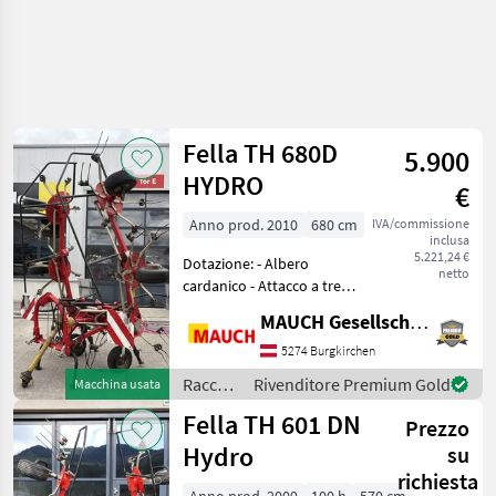
Fella TH 680D
5.900
HYDRO
€
Anno prod. 2010
680 cm
IVA/commissione
inclusa
5.221,24 €
Dotazione: - Albero
netto
cardanico - Attacco a tre
punti - Dispositivo di
MAUCH Gesellschaft m.b.H. & Co.KG
allineamento - 6 giranti -
Sollevamento idraulico -
5274 Burgkirchen
Barra di protezione - 6
Raccolta
Rivenditore Premium Gold
Macchina usata
bracci portadenti
mangimi
Fella TH 601 DN
Prezzo
/ Fella
Hydro
su
richiesta