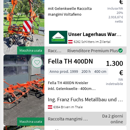
€
TH
mit Gelenkwelle Raccolta
inclusa IVA
800
20%
mangimi Voltafieno
2.916,67 €
Mostra
netto
tutti
Unser Lagerhaus Warenhandelsges.m.b.H.
MARKETPLACE
6262 Schlitters im Zillertal
Offerte dei
Raccolta
Rivenditore Premium Plus
Marketplace
Annunci
Macchina usata
rivenditori
mangimi
Fella TH 400DN
1.300
/ Fella
€
Anno prod. 1999
200 h
400 cm
IVA
Fella TH 400DN Kreisler
indetraibile
inkl. Gelenkwelle - 400cm
Arbeitsbreite - mechanisch
Ing. Franz Fuchs Metallbau und Landtechnik GmbH & CoKG
klappbar - inkl,
Schwenkbock -
6364 Brixen im Thale
Grenzstreueinrichtung - 4
Da 2 giorni
Kreisler mit 5 Armen - Ei
Raccolta mangimi /
online
Macchina usata
Fella