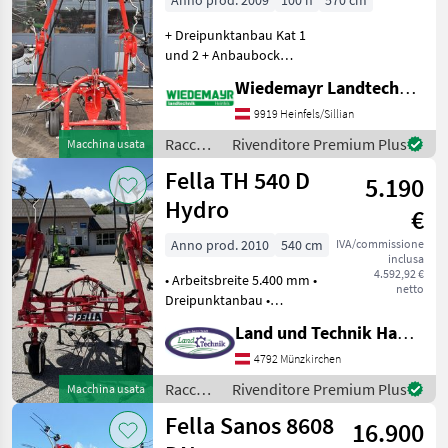
Anno prod. 2009
100 h
570 cm
+ Dreipunktanbau Kat 1
und 2 + Anbaubock
beweglich (Nachlauf) +
Wiedemayr Landtechnik GmbH
Ballonbereifung 15x6.00-6 +
6 Kreiselteller mit je 5
9919 Heinfels/Sillian
Zinkenarmen +
Raccolta
Rivenditore Premium Plus
Macchina usata
Schutzbügel + Hydraulische
mangimi
Fella TH 540 D
Kl
5.190
/ Fella
Hydro
€
Anno prod. 2010
540 cm
IVA/commissione
inclusa
4.592,92 €
• Arbeitsbreite 5.400 mm •
netto
Dreipunktanbau •
Dämpferstreben • hydr.
Land und Technik HandelsgesmbH
Klappung • 6 Zinkenarme
pro Kreisel •
4792 Münzkirchen
Zinkenverlustsicherung •
Raccolta
Rivenditore Premium Plus
Macchina usata
mech. Grenzzetteinrichtung
mangimi
Fella Sanos 8608
16.900
/ Fella