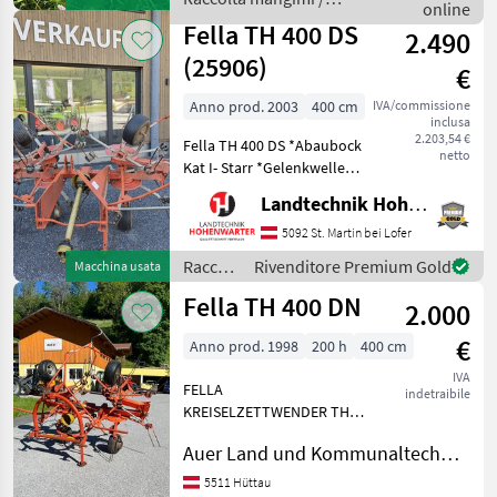
spargimento Raccolta
online
Fella
mangimi Vo
Fella TH 400 DS
2.490
(25906)
€
Anno prod. 2003
400 cm
IVA/commissione
inclusa
2.203,54 €
Fella TH 400 DS *Abaubock
netto
Kat I- Starr *Gelenkwelle
Nachstehend finden Sie
Landtechnik Hohenwarter GmbH
ähnliche Suchbegriffe und
alternative Bezeichnungen
5092 St. Martin bei Lofer
für Kreisler Keywords:
Raccolta
Rivenditore Premium Gold
Macchina usata
Kreiselheuer,
mangimi
Fella TH 400 DN
2.000
/ Fella
€
Anno prod. 1998
200 h
400 cm
IVA
FELLA
indetraibile
KREISELZETTWENDER TH
400 DN leichter Mähtrac
Auer Land und Kommunaltechnik GmbH
Kreisler mit Schwenkbock 4
Kreisler mit 5 Armen
5511 Hüttau