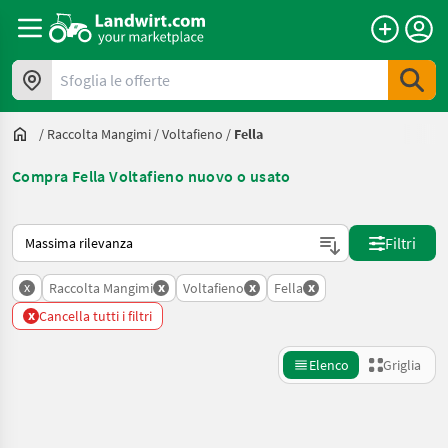
Sfoglia le offerte
/
Raccolta Mangimi
/
Voltafieno
/
Fella
Compra Fella Voltafieno nuovo o usato
Ecco come viene ordinato su Landwirt.com
Filtri
x
x
x
x
Raccolta Mangimi
Voltafieno
Fella
x
Cancella tutti i filtri
Elenco
Griglia