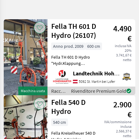
Affina
la
ricerca
Fella TH 601 D
4.490
Hydro (26107)
€
Categoria
Paese
Filtri
4
Anno prod. 2009
600 cm
inclusa IVA
20%
Mostra
3.741,67 €
PERCORSO
Fella TH 601 D Hydro
Reimposta
117
netto
ATTUALE
*Hydr.Klappung
risultati
*Gelenkwelle *Warnrafeln
Settore
Landtechnik Hohenwarter GmbH
Nachstehend finden Sie
agricolo
ähnliche Suchbegriffe und
5092 St. Martin bei Lofer
Raccolta
alternative Bezeichnungen
Mangimi
Raccolta
Rivenditore Premium Gold
Macchina usata
für Kreisler Keywords: Kreis
mangimi
Voltafieno
Fella 540 D
2.900
/ Fella
Fella
Hydro
€
SCEGLI
540 cm
IVA/commissione
CATEGORIA
inclusa
2.566,37 €
Fella Kreiselheuer 540 D
Fella
netto