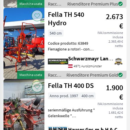
contro la perdita dei denti
Raccolta
Rivenditore Premium Plus
Macchina usata
Raccolta mangimi Vo
mangimi
Fella TH 540
2.673
/ Fella
Hydro
€
540 cm
IVA/commissione
inclusa
2.365,49 €
Codice prodotto: 63849
netto
Fienagione a rotori - con
attacco a 3 punti - con
Schwarzmayr Landtechnik GmbH - Aurolzmünster
supporto girevole -
larghezza di lavoro 540 cm -
4971 Aurolzmünster
con 4 rotori, ciascuno con 6
Raccolta
Rivenditore Premium Gold
Macchina usata
doppi denti
mangimi
Fella TH 400 DS
1.900
/ Fella
€
Anno prod. 1997
400 cm
IVA/commissione
inclusa
serienmäßige Ausführung *
1.681,42 €
Gelenkwelle *
netto
funktionstauglich *
mechanische Klappung *
Hauser Ges.m.b.H & Co.KG