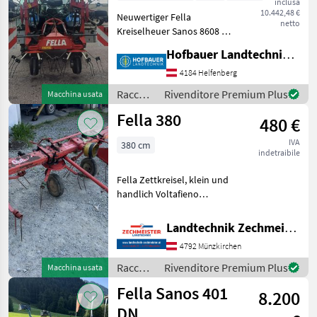
inclusa
10.442,48 €
Neuwertiger Fella
netto
Kreiselheuer Sanos 8608 D
Hydro mit Gelenkwelle ,
Hofbauer Landtechnik GmbH
Warntafeln , Zentrale
Grenzstreueinrichtung
4184 Helfenberg
mech. , ... Sofort Verfügbar
Raccolta
Rivenditore Premium Plus
Macchina usata
!!! Sollevamento: Regol
mangimi
Fella 380
480 €
/ Fella
IVA
380 cm
indetraibile
Fella Zettkreisel, klein und
handlich Voltafieno
trainato, Regolazione
dell'angolo di spargimento
Landtechnik Zechmeister GmbH & Co KG
Raccolta mangimi
4792 Münzkirchen
Voltafieno
Raccolta
Rivenditore Premium Plus
Macchina usata
mangimi
Fella Sanos 401
8.200
/ Fella
DN