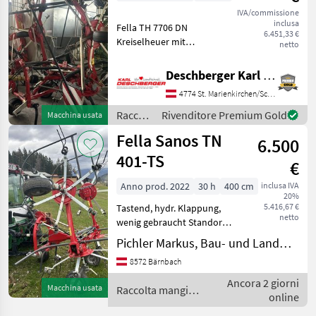
IVA/commissione
inclusa
Fella TH 7706 DN
6.451,33 €
Kreiselheuer mit
netto
Dreipunktanbau, 6 Kreiseln
mit je 6 Zinkenarmen,
Deschberger Karl Landtechnik GesmbH & Co KG
hydraulischer Klappung,
4774 St. Marienkirchen/Schärding
Bereifung: 16/6, 50-8,
Gelenkwelle, Beleuchtung
Raccolta
Rivenditore Premium Gold
Macchina usata
mit Warnta
mangimi
Fella Sanos TN
6.500
/ Fella
401-TS
€
Anno prod. 2022
30 h
400 cm
inclusa IVA
20%
5.416,67 €
Tastend, hydr. Klappung,
netto
wenig gebraucht Standort
Bergstraße 61, 8572
Pichler Markus, Bau- und Landmaschinentechnik
Bärnbach Besichtigung
8572 Bärnbach
jederzeit nach Telefonischer
Rücksprache möglich.
Ancora 2 giorni
Macchina usata
Raccolta mangimi
Sollevamento: Reg
online
/ Fella