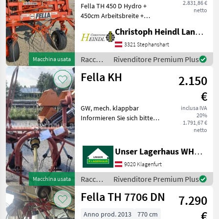
2.831,86 €
Fella TH 450 D Hydro +
netto
450cm Arbeitsbreite +
Schutzbügel + hydraulische
Christoph Heindl Landtechnik GmbH, Stephanshart
Klappung + Gelenkwelle
Technisch sehr guter
3321 Stephanshart
Zustand Privatverkauf Aus
Raccolta
Rivenditore Premium Plus
Macchina usata
etwaige
mangimi
Fella KH
2.150
/ Fella
€
GW, mech. klappbar
inclusa IVA
20%
Informieren Sie sich bitte
1.791,67 €
vor Fahrt-Antritt
netto
telefonisch, ob die von
Ihnen angefragte Maschine
Unser Lagerhaus WHG, Kärnten, Klagenfurt
aktuell bei uns am Lager
9020 Klagenfurt
steht. Wir inserieren au
Raccolta
Rivenditore Premium Plus
Macchina usata
mangimi
Fella TH 7706 DN
7.290
/ Fella
€
Anno prod. 2013
770 cm