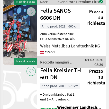
Betriebsge
Raccolta
Rivenditore Premium Plus
Macchina usata
mangimi
Fella SANOS
Prezzo
/ Fella
6606 DN
su
richiesta
Anno prod. 2023
660 cm
Zum Verkauf steht eine
Fella Sanos 6606 DN als
Neumaschine Der
Weiss Metallbau Landtechnik KG
Kreiselheuwender
6306 Söll
überzeugt durch hohe
Schlagkraft, sauberes
04-03-2026
Macchina usata
Raccolta mangimi /
Streubild und robuste
08:39
Fella
Bauweise. Ideal
Fella Kreisler TH
Prezzo
601 DN
su
richiesta
Anno prod. 2009
570 cm
+ Dreipunktanbau Kat 1
und 2 + Anbaubock
beweglich (Nachlauf) +
Wiedemayr Landtechnik GmbH
Ballonbereifung 15x6.00-6 +