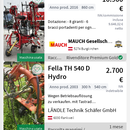
€
Anno prod. 2016
860 cm
IVA/commissione
inclusa
Dotazione: - 8 giranti - 6
9.646,02 €
bracci portadenti per ogni
netto
girante - Albero cardanico -
Attacco a tre punti - Ruota
MAUCH Gesellschaft m.b.H. & Co.KG
di contatto - Dispositivo
5274 Burgkirchen
idraulico di regolazione de
Raccolta
Rivenditore Premium Gold
Macchina usata
mangimi
Fella TH 540 D
2.700
/ Fella
Hydro
€
Anno prod. 2003
300 h
540 cm
IVA
indetraibile
Wegen Betriebsauflösung
zu verkaufen. mit Tastrad
Sollevamento: Regolazione
LÄNDLE Technik Schäfer GmbH
idraulica dell'altezza,
6830 Rankweil
Voltafieno portato,
Dispositivo per
1 mese
Macchina usata
Raccolta mangimi /