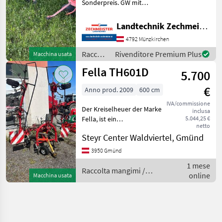
Sonderpreis. GW mit
Aufpreis Voltafieno
trainato, Dispositivo per
Landtechnik Zechmeister GmbH & Co KG
spargimento, Regolazione
4792 Münzkirchen
dell'angolo di spargimento,
Staffa di protezione
Raccolta
Rivenditore Premium Plus
Macchina usata
Raccolta man
mangimi
Fella TH601D
5.700
/ Fella
€
Anno prod. 2009
600 cm
IVA/commissione
Der Kreiselheuer der Marke
inclusa
Fella, ist ein
5.044,25 €
netto
leistungsfähiges
Steyr Center Waldviertel, Gmünd
landwirtschaftliches Gerät,
das sich ideal für die
3950 Gmünd
effiziente Bearbeitung von
1 mese
Heu- und Grasflächen
Raccolta mangimi /
online
Macchina usata
eignet.
Fella