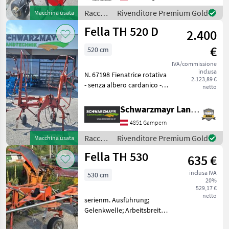
Tastrad, mit Gelenkwelle,
KOMMISSIONSVERKAUF
Raccolta
Rivenditore Premium Gold
Macchina usata
Anfragen bitte direkt an d
mangimi
Fella TH 520 D
2.400
/ Fella
€
520 cm
IVA/commissione
inclusa
N. 67198 Fienatrice rotativa
2.123,89 €
- senza albero cardanico -
netto
con ripiegamento idraulico
- con attacco a tre punti -
Schwarzmayr Landtechnik GmbH - Gampern
con pneumatici 15 x 6, 00 x
4851 Gampern
6 - con larghezza di l
Raccolta
Rivenditore Premium Gold
Macchina usata
mangimi
Fella TH 530
635 €
/ Fella
inclusa IVA
530 cm
20%
529,17 €
netto
serienm. Ausführung;
Gelenkwelle; Arbeitsbreite:
5, 30m + 4 Kreiseln mit 6