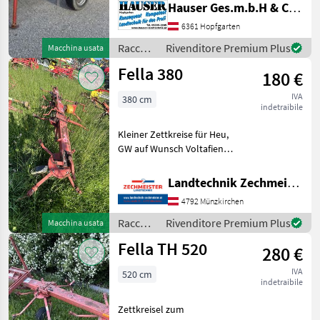
Zinkenarmen + Anbaugerät
Hauser Ges.m.b.H & Co.KG
über Zugdeichsel + perfekt
6361 Hopfgarten
für kleinere Traktoren - sehr
Boden
Raccolta
Rivenditore Premium Plus
Macchina usata
mangimi
Fella 380
180 €
/ Fella
IVA
380 cm
indetraibile
Kleiner Zettkreise für Heu,
GW auf Wunsch Voltafieno
trainato Raccolta mangimi
Voltafieno
Landtechnik Zechmeister GmbH & Co KG
4792 Münzkirchen
Raccolta
Rivenditore Premium Plus
Macchina usata
mangimi
Fella TH 520
280 €
/ Fella
IVA
520 cm
indetraibile
Zettkreisel zum