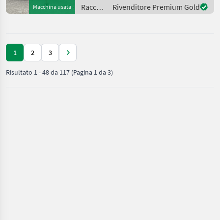
Dispositivo di
Raccolta
Rivenditore Premium Gold
Macchina usata
trascinamento - Pot
mangimi
/ Fella
1
2
3
Risultato
1
-
48
da
117
(Pagina 1 da 3)