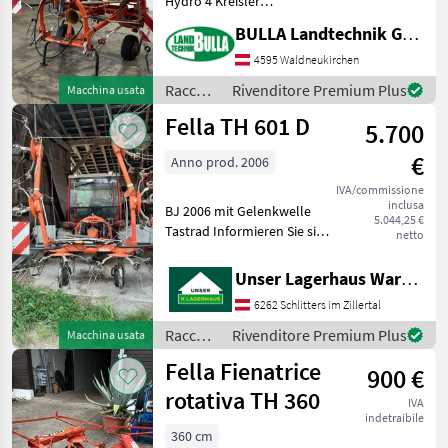
Hydro 4 Kreisler
Dämpfungsstreben Hydr
BULLA Landtechnik GmbH
Pöttinger
Klappung Sollevamento:
Regolazione idraulica
4595 Waldneukirchen
Krone
dell'altezza, Voltafieno
Raccolta
Rivenditore Premium Plus
Macchina usata
portato, Dispositivo per
mangimi
Fella TH 601 D
spar
Claas
5.700
/ Fella
€
Anno prod. 2006
Kuhn
IVA/commissione
inclusa
BJ 2006 mit Gelenkwelle
SIP
5.044,25 €
Tastrad Informieren Sie sich
netto
bitte vor Fahrt-Antritt
Mostra
telefonisch, ob die von
tutti
Unser Lagerhaus Warenhandelsges.m.b.H.
Ihnen angefragte Maschine
36
6262 Schlitters im Zillertal
aktuell bei uns am Lager
MODELLO
steht. Wir
Raccolta
Rivenditore Premium Plus
Macchina usata
mangimi
Fella Fienatrice
900 €
/ Fella
rotativa TH 360
IVA
380
indetraibile
360 cm
Sanos