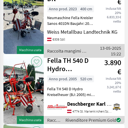
€
Anno prod. 2023
400 cm
inclusa IVA
20%
6.833,33 €
Neumaschine Fella Kreisler
netto
Sanos 401DN Baujahr: 2032
Arbeitsbreite: 4, 00m Anbau
Weiss Metallbau Landtechnik KG
für Normaltraktoren KAT I
6306 Söll
und II Kreiselheuer mit 4
Kreiseln mit je 5
13-05-2025
Macchina usata
Raccolta mangimi /
Zinkenarme
15:22
Fella
Fella TH 540 D
3.890
Hydro
€
Kreiselheuer
Anno prod. 2005
520 cm
inclusa IVA
20%
3.241,67 €
Fella TH 540 D Hydro
netto
Kreiselheuer (BJ: 2005) mit
Dreipunktanbau, 4 Kreiseln
Deschberger Karl Landtechnik GesmbH & Co KG
mit je 6 Zinkenarmen, hydr,
Klappung, zentrale
4774 St. Marienkirchen/Schärding
Grenzstreueinrichtung
Raccolta
Rivenditore Premium Gold
Macchina usata
mechanisch, Abstells
mangimi