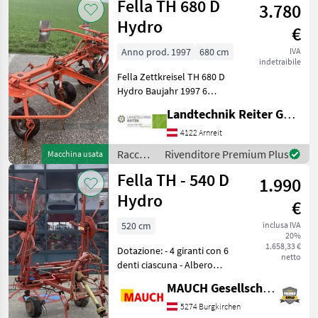
Fella TH 680 D
3.780
/ Fella
Hydro
€
Anno prod. 1997
680 cm
IVA
indetraibile
Fella Zettkreisel TH 680 D
Hydro Baujahr 1997 6
Kreisler mit 680cm
Landtechnik Reiter GmbH.
Arbeitsbreite hydr.
Schräglaufachse Tastrad
4122 Arnreit
Gelenkewelle Warntafeln 1
Raccolta
Rivenditore Premium Plus
Macchina usata
EW, 1 DW Anschluss So
mangimi
Fella TH - 540 D
1.990
/ Fella
Hydro
€
520 cm
inclusa IVA
20%
1.658,33 €
Dotazione: - 4 giranti con 6
netto
denti ciascuna - Albero
cardanico - Barra di
MAUCH Gesellschaft m.b.H. & Co.KG
protezione - 1 centralina EW
- Ribaltamento idraulico -
5274 Burgkirchen