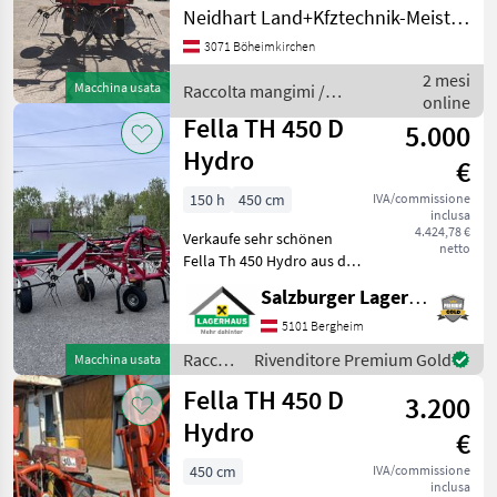
Arbeitsbreite. Mechanische
Neidhart Land+Kfztechnik-Meisterbetrieb
Grenzstreueinrichtung.
3071 Böheimkirchen
Hydraulische
hochklappung. 6 Kreisel mit
2 mesi
Macchina usata
Raccolta mangimi /
je 6 Zinkenarme. Inklusive
online
Fella
Gelenk
Fella TH 450 D
5.000
Hydro
€
150 h
450 cm
IVA/commissione
inclusa
4.424,78 €
Verkaufe sehr schönen
netto
Fella Th 450 Hydro aus dem
Jahr 2010 sehr guter
Salzburger Lagerhaus-Technik
Zustand mit
Grenzstreueinrichtung,
5101 Bergheim
Hydraulischer Klappung,
Raccolta
Rivenditore Premium Gold
Macchina usata
Tastrad,
mangimi
Fella TH 450 D
Nachtschwadgetriebe, usw.
3.200
/ Fella
Hydro
€
450 cm
IVA/commissione
inclusa