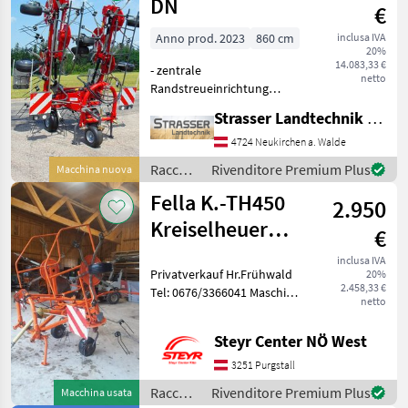
DN
€
Anno prod. 2023
860 cm
inclusa IVA
20%
14.083,33 €
- zentrale
netto
Randstreueinrichtung
mechanisch, Bedienung
Strasser Landtechnik GmbH
vom Traktorsitz aus -
Synchronaushebung (Beide
4724 Neukirchen a. Walde
Seiten klappen kontrolliert
Raccolta
Rivenditore Premium Plus
Macchina nuova
gleichzeitig auf, auch im
mangimi
Fella K.-TH450
Hang) -
2.950
/ Fella
Kreiselheuer
€
PRIVAT
inclusa IVA
Privatverkauf Hr.Frühwald
20%
2.458,33 €
Tel: 0676/3366041 Maschine
netto
steht beim Kunden
zuhause sämtliche Fragen
Steyr Center NÖ West
und Anliegen , bitte gleich
direkt mit dem Besitzer
3251 Purgstall
vereinbaren Racc
Raccolta
Rivenditore Premium Plus
Macchina usata