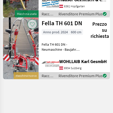
Oberlenker Kette * nur 213
6361 Hopfgarten
KG Eigengewicht * 5
Zinkenarme * Starrer
Raccolta
Rivenditore Premium Plus
Macchina usata
mangimi
Fella TH 601 DN
Prezzo
/ Fella
su
Anno prod. 2024
600 cm
richiesta
Fella TH 601 DN -
Neumaschine - Baujahr
2024 - ab Lager verfügbar -
Arbeitsbreite 600cm -
WOHLLAIB Karl GesmbH
Gelenkwelle - mechanische
6934 Sulzberg
Grenzstreueinrichtung -
Tastrad S
Raccolta
Rivenditore Premium Plus
Macchina nuova
mangimi
/ Fella