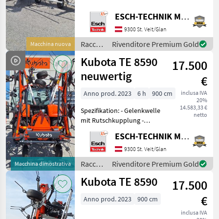
Kreisel 6 Zinkenarme -
1260kg Eigengewicht -
ESCH-TECHNIK Maschinenhandels GmbH, St. Veit/G.
Pöttinger
Kompakte Transport- und
9300 St. Veit/Glan
Lagerabmessungen – die
Krone
Lagerhöhe l
Raccolta
Rivenditore Premium Gold
Macchina nuova
mangimi
Kubota TE 8590
Claas
17.500
/
Kubota
neuwertig
€
Kuhn
Anno prod. 2023
6 h
900 cm
inclusa IVA
20%
Fella
14.583,33 €
Spezifikation: - Gelenkwelle
netto
mit Rutschkupplung -
Mostra
neues Rahmenkonzept -
tutti
ESCH-TECHNIK Maschinenhandels GmbH, St. Veit/G.
kastenförmiger
36
Profilrahmen -
9300 St. Veit/Glan
Kreiselgetriebe nicht in die
MODELLO
Raccolta
Rivenditore Premium Gold
Macchina dimostrativa
Trageinheit integriert - war
mangimi
Kubota TE 8590
17.500
/
Kubota
€
Anno prod. 2023
900 cm
TE
8590
inclusa IVA