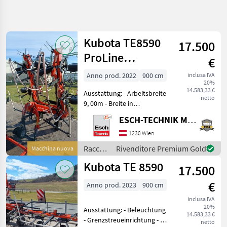
Affina
la
ricerca
Kubota TE8590
17.500
ProLine
€
Categoria
Paese
Filtri
4
Anbauzettwender
Anno prod. 2022
900 cm
inclusa IVA
20%
Mostra
14.583,33 €
PERCORSO
Ausstattung: - Arbeitsbreite
Reimposta
12
netto
ATTUALE
9, 00m - Breite in
risultati
Arbeitsstellung 9, 45m -
Settore
ESCH-TECHNIK Maschinenhandels GmbH, Wien
Transportbreite 2, 94m -
agricolo
Transportlänge 2, 16m -
1230 Wien
Raccolta
Abstellhöhe 3, 49m -
Mangimi
Raccolta
Rivenditore Premium Gold
Macchina nuova
Gewicht 1.260kg -
mangimi
Voltafieno
Kubota TE 8590
17.500
/
Kubota
Kubota
€
Anno prod. 2023
900 cm
SCEGLI
inclusa IVA
CATEGORIA
20%
Ausstattung: - Beleuchtung
14.583,33 €
- Grenzstreueinrichtung - 8
Kubota
netto