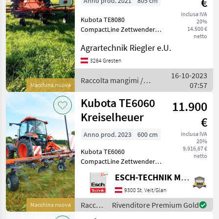
€
Anno prod. 2021
805 cm
inclusa IVA
Kubota TE8080
20%
CompactLine Zettwender -
14.500 €
netto
Arbeitsbreite 8, 05 m - 8
Agrartechnik Riegler e.U.
Kreisel, je 5 Zinkenarme -
Transportbreite 2, 80 m -
3264 Gresten
Kastenförmiger
16-10-2023
Profilrahmen – Kreiselgetri
Raccolta mangimi /
07:57
Macchina nuova
Kubota
Kubota TE6060
11.900
Kreiselheuer
€
Anno prod. 2023
600 cm
inclusa IVA
20%
9.916,67 €
Kubota TE6060
netto
CompactLine Zettwender -
Lagernde Neumaschine
ESCH-TECHNIK Maschinenhandels GmbH, St. Veit/G.
zum Sonderpreis! -
Arbeitsbreite 6, 05 m - 6
9300 St. Veit/Glan
Kreisel, je 5 Zinkenarme -
Raccolta
Rivenditore Premium Gold
Macchina nuova
Transportbreite 2, 75 m -
mangimi