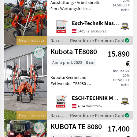
20%
Ausstattung: • Arbeitsbreite
TE6060
14.583,33 €
Kreiselheuer
9 m • Wartungsfreier
netto
Antriebsstrang und starkes
ProLine-Getriebe. •
MARKETPLACE
Esch-Technik Maschinenhandels GmbH, Vertriebszentrum Süd
Kompakte Transport- und
8401 Kalsdorf/Graz
Offerte dei
Lagerabmessungen – die
Marketplace
Annunci
rivenditori
Lagerhöhe liegt
Raccolta
Rivenditore Premium Gold
Macchina nuova
mangimi
Kubota TE8080
15.890
/
Kubota
€
Anno prod. 2023
8 cm
inclusa IVA
20%
Kubota/Kverneland
13.241,67 €
Zettwender TE8080-
netto
CompactLine • Doppel-U-
Profilrahmen –
ESCH-TECHNIK Maschinenhandels GmbH, Marchtrenk
Kreiselgetriebe nicht in die
4614 Marchtrenk
Trageinheit integriert •
Wartungsarme Fettgetriebe
Raccolta
Rivenditore Premium Gold
Macchina nuova
- nur e
mangimi
KUBOTA TE 8080
17.400
/
Kubota