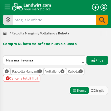
Sfoglia le offerte
/
Raccolta Mangimi
/
Voltafieno
/
Kubota
Compra Kubota Voltafieno nuovo o usato
Ecco come viene ordinato su Landwirt.com
Filtri
x
x
x
x
Raccolta Mangimi
Voltafieno
Kubota
x
Cancella tutti i filtri
Elenco
Griglia