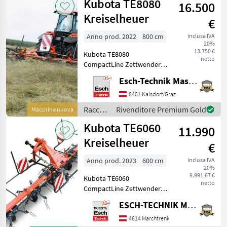
Kubota TE8080
Kas
16.500
/
Kubota
Kreiselheuer
€
Anno prod. 2022
800 cm
inclusa IVA
20%
13.750 €
Kubota TE8080
netto
CompactLine Zettwender -
Lagernde Neumaschine
Esch-Technik Maschinenhandels GmbH, Vertriebszentrum Süd
zum Sonderpreis! -
Arbeitsbreite 8, 05 m - 8
8401 Kalsdorf/Graz
Kreisel, je 5 Zinkenarme -
Raccolta
Rivenditore Premium Gold
Macchina nuova
Transportbreite 2, 80 m -
mangimi
Kubota TE6060
11.990
/
Kubota
Kreiselheuer
€
Anno prod. 2023
600 cm
inclusa IVA
20%
9.991,67 €
Kubota TE6060
netto
CompactLine Zettwender -
Lagernde Neumaschine
ESCH-TECHNIK Maschinenhandels GmbH, Marchtrenk
zum Sonderpreis! -
Arbeitsbreite 6, 05 m - 6
4614 Marchtrenk