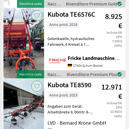
Kreisel, je 5 Zinkenarme -
Raccolta
Rivenditore Premium Gold
Macchina usata
Transportbreite 2, 75 m -
mangimi
Kubota TE6576C
Kas
8.925
/
Kubota
€
Anno prod. 2016
inclusa IVA
19%
Gelenkwelle, hydraulisches
7.500 €
Fahrwerk, 6 Kreisel á 7
netto
Arme, Beleuchtung +
Warntafeln,
Fricke Landmaschinen GmbH
Grenzstreueinrichtung,
27404 Gyhum-Bockel
Tastrad am Anbaubock
Raccolta mangimi
Raccolta
Rivenditore Premium Plus
Macchina usata
Voltafieno
mangimi
Kubota TE8590
12.971
/
Kubota
€
Anno prod. 2023
inclusa IVA
Angaben zum Gerät:
19%
Arbeitsbreite 9, 00mtr. 8-
10.900 €
netto
Kreisel -> jeweils 6
LVD - Bernard Krone GmbH
Zinkenarme Gewicht