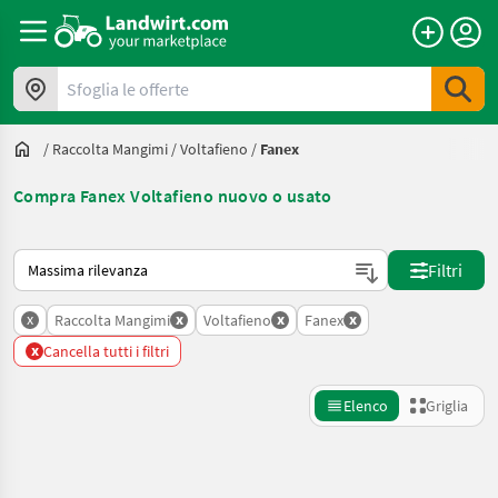
Sfoglia le offerte
/
Raccolta Mangimi
/
Voltafieno
/
Fanex
Compra Fanex Voltafieno nuovo o usato
Ecco come viene ordinato su Landwirt.com
Filtri
x
x
x
x
Raccolta Mangimi
Voltafieno
Fanex
x
Cancella tutti i filtri
Elenco
Griglia