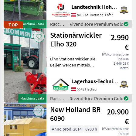
Obenanhängung
Landtechnik Hohenwarter GmbH
*Schneidwerk mit 17 Messer
*Gelenkwelle *Hydraul.
5092 St. Martin bei Lofer
Bodenabsenkung *E-Achse
Raccolta
Rivenditore Premium Gold
TOP
Macchina usata
mit 2-Leiter Druckl.-Brems
mangimi
Stationärwickler
2.990
/ Krone
Elho 320
€
IVA/commissione
Elho Stationärwickler Die
inclusa
2.646,02 €
Ballen werden mittels
netto
Frontlader/Hoflader auf
den Wickler gelegt und
Lagerhaus-Technik Flachau
anschließend gewickelt. *
1xDW Steuergerät
5542 Flachau
erforderlich * elektro
Raccolta
Rivenditore Premium Gold
Macchina usata
mangimi
New Holland BR
20.900
/ Elho
6090
€
Anno prod. 2014
6903 h
IVA/commissione
inclusa