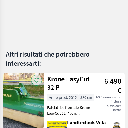
Pöttinger
Krone
Claas
Kuhn
Altri risultati che potrebbero
interessarti:
Fella
Mostra
Krone EasyCut
tutti
6.490
36
32 P
€
MARKETPLACE
Anno prod. 2012
320 cm
IVA/commissione
inclusa
Offerte dei
5.743,36 €
Falciatrice frontale Krone
Marketplace
Annunci
rivenditori
netto
EasyCut 32 P con
formazione attiva
Landtechnik Villach GmbH
dell'andana, supporto