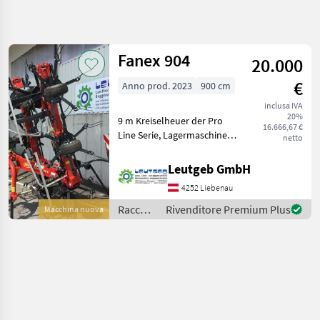
Affina
la
ricerca
Fanex 904
20.000
€
Anno prod. 2023
900 cm
Categoria
Paese
Filtri
4
inclusa IVA
20%
9 m Kreiselheuer der Pro
Mostra
16.666,67 €
PERCORSO
Line Serie, Lagermaschine,
Reimposta
1
netto
ATTUALE
Sollevamento: Regolazione
risultati
Settore
idraulica dell'altezza,
Leutgeb GmbH
agricolo
Voltafieno portato,
4252 Liebenau
Illuminazione, Dispositivo
Raccolta
Mangimi
per spargimento, Reg
Raccolta
Rivenditore Premium Plus
Macchina nuova
mangimi
Voltafieno
/ Fanex
Fanex
SCEGLI
CATEGORIA
Fanex