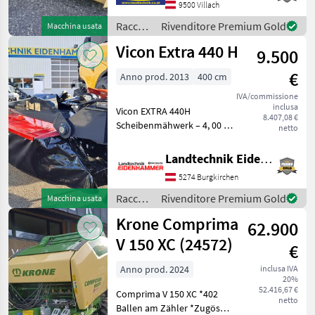
oscillante per attacco
9500 Villach
triangolare Weiste, chiusura
Raccolta
Rivenditore Premium Gold
Macchina usata
rapida delle lame, con
mangimi
Vicon Extra 440 H
dispos
9.500
/ Krone
€
Anno prod. 2013
400 cm
IVA/commissione
inclusa
Vicon EXTRA 440H
8.407,08 €
Scheibenmähwerk – 4, 00 m
netto
Arbeitsbreite Ausstattung: -
Arbeitsbreite: 4, 00 m -3
Landtechnik Eidenhammer GmbH
Klingen pro Mähscheibe -
5274 Burgkirchen
Dreipunktanbau Kat. II -
Hydropneuma
Raccolta
Rivenditore Premium Gold
Macchina usata
mangimi
Krone Comprima
62.900
/ Vicon
V 150 XC (24572)
€
Anno prod. 2024
inclusa IVA
20%
52.416,67 €
Comprima V 150 XC *402
netto
Ballen am Zähler *Zugöse