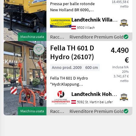
18.495,58 €
Pressa per balle rotonde
netto
New Holland BR 6090,
macchina a camera fissa per
Landtechnik Villach GmbH
balle con diametro di 1, 25
m, rotore di taglio a 15
9500 Villach
lame, sistema di comando
Raccolta
Rivenditore Premium Gold
Macchina usata
comfort Bale
mangimi
Fella TH 601 D
4.490
/ New
Holland
Hydro (26107)
€
Anno prod. 2009
600 cm
inclusa IVA
20%
3.741,67 €
Fella TH 601 D Hydro
netto
*Hydr.Klappung
*Gelenkwelle *Warnrafeln
Landtechnik Hohenwarter GmbH
Nachstehend finden Sie
ähnliche Suchbegriffe und
5092 St. Martin bei Lofer
alternative Bezeichnungen
Raccolta
Rivenditore Premium Gold
Macchina usata
für Kreisler Keywords: Kreis
mangimi
/ Fella