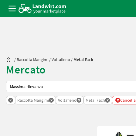
/
Raccolta Mangimi
/
Voltafieno
/
Metal Fach
Mercato
Ecco come viene ordinato su Landwirt.com
x
x
x
x
x
Raccolta Mangimi
Voltafieno
Metal Fach
Cancella t