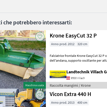
ati che potrebbero interessarti:
Krone EasyCut 32 P
Anno prod. 2012
320 cm
Falciatrice frontale Krone EasyCut 32 P 
dell'andana, supporto oscillante per attacco triangolare Weiste,
chiusura rapida delle lame, con dispos
Landtechnik Villach
9500 Villach
Raccolta mangimi / Krone
Macchina usata
Vicon Extra 440 H
Anno prod. 2013
400 cm