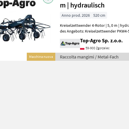
m | hydraulisch
Anno prod. 2026
520 cm
Kreiselzettwender 4-Rotor | 5, 0 m | hydraulisch
des Angebots: Kreiselzettwender PKW4-5200 (4 Rot
Technische Daten: Arbeit
Top-Agro Sp. z.o.o.
59-900 Zgorzelec
Raccolta mangimi / Metal-Fach
Macchina nuova