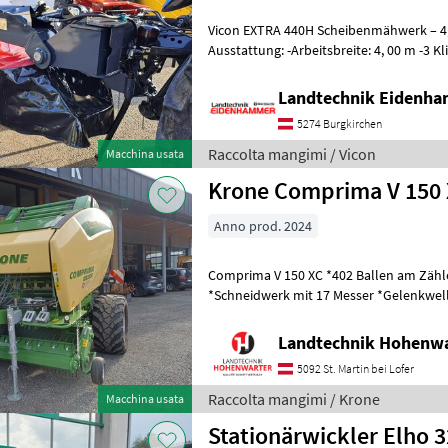
Vicon EXTRA 440H Scheibenmähwerk – 4,
Ausstattung: -Arbeitsbreite: 4, 00 m -3 Klingen pro Mähscheibe -
Dreipunktanbau Kat. II -Hydropneuma
Landtechnik Eidenh
5274 Burgkirchen
Raccolta mangimi / Vicon
Macchina usata
Krone Comprima V 150 
Anno prod. 2024
Comprima V 150 XC *402 Ballen am Zähler *Zugöse Obenanhängung
*Schneidwerk mit 17 Messer *Gelenkwelle *Hydraul. Bodenabsen
*E-Achse mit 2-Leiter Druckl.-Brems
Landtechnik Hohenw
5092 St. Martin bei Lofer
Raccolta mangimi / Krone
Macchina usata
Stationärwickler Elho 