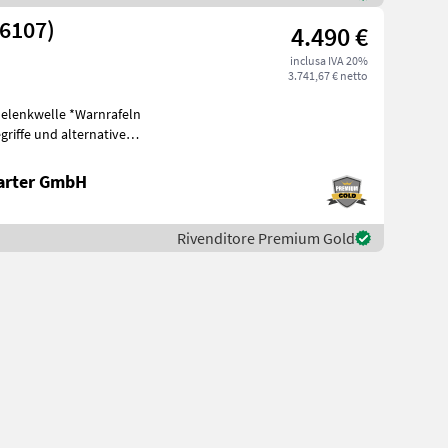
26107)
4.490 €
inclusa IVA 20%
3.741,67 € netto
Gelenkwelle *Warnrafeln
riffe und alternative
eis
arter GmbH
Rivenditore Premium Gold