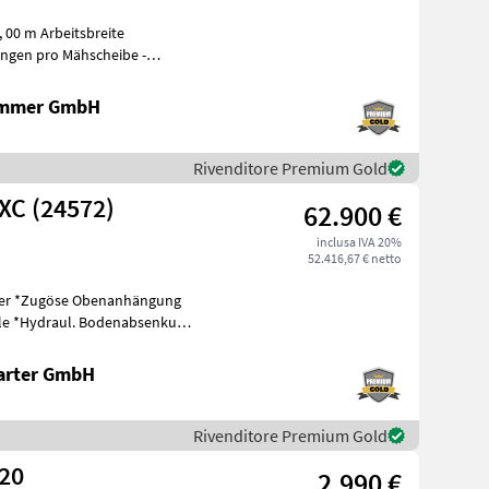
 00 m Arbeitsbreite
ammer GmbH
Rivenditore Premium Gold
XC (24572)
62.900 €
inclusa IVA 20%
52.416,67 € netto
kung
arter GmbH
Rivenditore Premium Gold
320
2.990 €