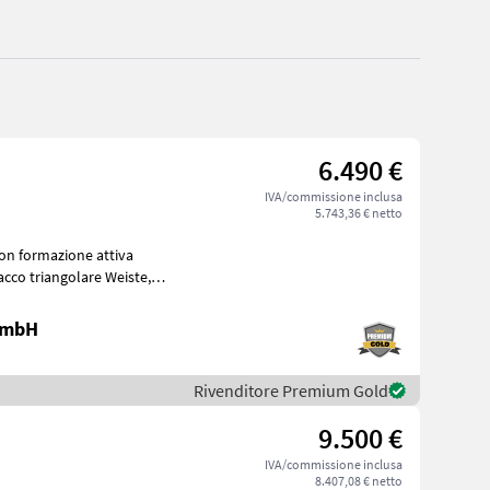
6.490 €
IVA/commissione inclusa
5.743,36 € netto
con formazione attiva
 GmbH
Rivenditore Premium Gold
9.500 €
IVA/commissione inclusa
8.407,08 € netto