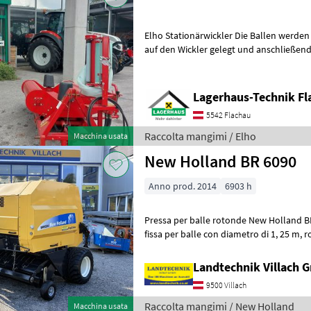
Elho Stationärwickler Die Ballen werden
auf den Wickler gelegt und anschließend gewi
Steuergerät erforderlich * elektro
Lagerhaus-Technik Fl
5542 Flachau
Raccolta mangimi / Elho
Macchina usata
New Holland BR 6090
Anno prod. 2014
6903 h
Pressa per balle rotonde New Holland BR 6090, macchin
fissa per balle con diametro di 1, 25 m, rotore di taglio a 15 lame,
sistema di comando comfort Bale
Landtechnik Villach
9500 Villach
Raccolta mangimi / New Holland
Macchina usata