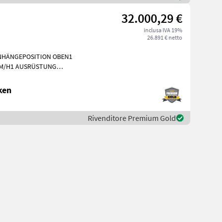
32.000,29 €
inclusa IVA 19%
26.891 € netto
ANHÄNGEPOSITION OBEN1
KM/H1 AUSRÜSTUNG
RASTAR ZINKE 10 MM1
ken
Rivenditore Premium Gold