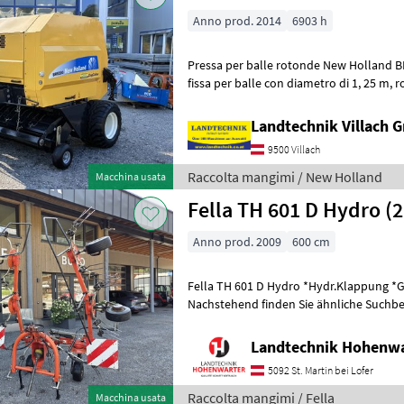
Anno prod. 2014
6903 h
Pressa per balle rotonde New Holland BR 6090, macchin
fissa per balle con diametro di 1, 25 m, rotore di taglio a 15 lame,
sistema di comando comfort Bale
Landtechnik Villach
9500 Villach
Raccolta mangimi / New Holland
Macchina usata
Fella TH 601 D Hydro (
Anno prod. 2009
600 cm
Fella TH 601 D Hydro *Hydr.Klappung *
Nachstehend finden Sie ähnliche Suchbeg
Bezeichnungen für Kreisler Keywords: Kr
Landtechnik Hohenw
5092 St. Martin bei Lofer
Raccolta mangimi / Fella
Macchina usata