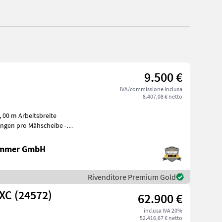
9.500 €
IVA/commissione inclusa
8.407,08 € netto
 00 m Arbeitsbreite
ammer GmbH
Rivenditore Premium Gold
XC (24572)
62.900 €
inclusa IVA 20%
52.416,67 € netto