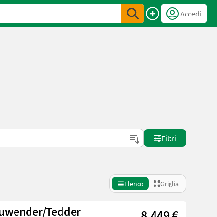
Accedi
Filtri
Elenco
Griglia
euwender/Tedder
8.449 €