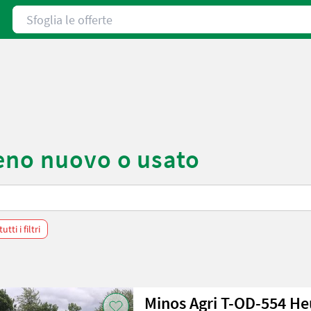
Sfoglia le offerte
eno nuovo o usato
tti i filtri
Minos Agri T-OD-554 H