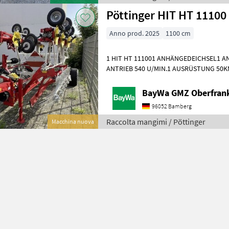
Pöttinger HIT HT 11100
Anno prod. 2025
1100 cm
1 HIT HT 111001 ANHÄNGEDEICHSEL1 
ANTRIEB 540 U/MIN.1 AUSRÜSTUNG 50
PÖTTINGER1 BEREIFUNG 340/55-161 DU
GELENK
BayWa GMZ Oberfran
96052 Bamberg
Raccolta mangimi / Pöttinger
Macchina nuova