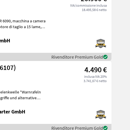
IVA/commissione inclusa
18.495,58 € netto
a a camera
 GmbH
Rivenditore Premium Gold
26107)
4.490 €
inclusa IVA 20%
3.741,67 € netto
Gelenkwelle *Warnrafeln
riffe und alternative
eis
arter GmbH
Rivenditore Premium Gold