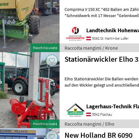
Comprima V 150 XC *402 Ballen am Zähler *Zugöse Obenanhängung
*Schneidwerk mit 17 Messer *Gelenkwelle *Hydraul. Bodenabsen
*E-Achse mit 2-Leiter Druckl.-Brems
Landtechnik Hohenw
5092 St. Martin bei Lofer
Raccolta mangimi / Krone
Macchina usata
Stationärwickler Elho 
Elho Stationärwickler Die Ballen werden
auf den Wickler gelegt und anschließend gewi
Steuergerät erforderlich * elektro
Lagerhaus-Technik Fl
5542 Flachau
Raccolta mangimi / Elho
Macchina usata
New Holland BR 6090