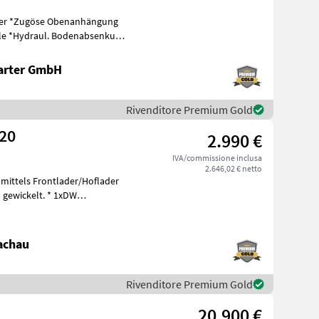
kung
arter GmbH
Rivenditore Premium Gold
320
2.990 €
IVA/commissione inclusa
2.646,02 € netto
 mittels Frontlader/Hoflader
ckelt. * 1xDW
achau
Rivenditore Premium Gold
20.900 €