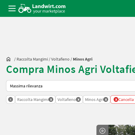
/
Raccolta Mangimi
/
Voltafieno
/
Minos Agri
Compra Minos Agri Voltafi
Ecco come viene ordinato su Landwirt.com
x
x
x
x
x
Raccolta Mangimi
Voltafieno
Minos Agri
Cancella tu