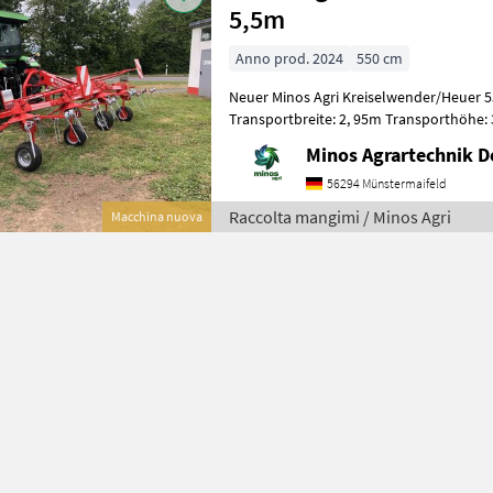
5,5m
Anno prod. 2024
550 cm
Neuer Minos Agri Kreiselwender/Heuer 55
Transportbreite: 2, 95m Transporthöhe: 
540 U/min. 4 Kreisel / 7 Arme pro K
Minos Agrartechnik 
56294 Münstermaifeld
Raccolta mangimi / Minos Agri
Macchina nuova