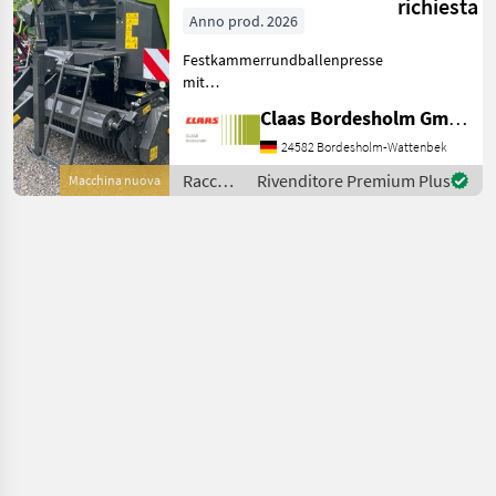
richiesta
Anno prod. 2026
Festkammerrundballenpresse
mit
Presskammerdurchmesser
Claas Bordesholm GmbH
1, 25 m Presskammerbreite
1, 20 m / in
24582 Bordesholm-Wattenbek
Serienausrüstung: Pickup:
Raccolta
Rivenditore Premium Plus
Macchina nuova
Aufnahmebreite 2, 10 m / 4
mangimi
Zinkenreihen, kurvenb
/ Claas