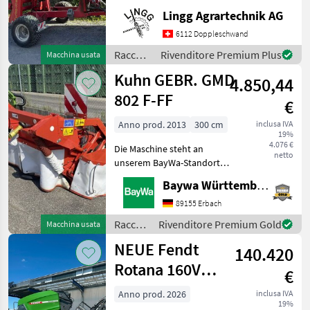
Rundballenwickler. Ideal
Lingg Agrartechnik AG
fürs steile Gelände, da die
6112 Doppleschwand
Ballen gehalten werden
können. Der Wickle
Raccolta
Rivenditore Premium Plus
Macchina usata
mangimi
Kuhn GEBR. GMD
4.850,44
/ Fort
802 F-FF
€
Anno prod. 2013
300 cm
inclusa IVA
19%
4.076 €
Die Maschine steht an
netto
unserem BayWa-Standort
in DE-88214
Baywa Württemberg
Ravensburg.Gerne steht
Ihnen Herr Schmid unter
89155 Erbach
Tel.: 0151 1610 3978 für Ihre
Raccolta
Rivenditore Premium Gold
Macchina usata
Anfrage zur
mangimi
NEUE Fendt
Verfügung!Kuhn GMD
140.420
/ Kuhn
Rotana 160V
€
Combi
Anno prod. 2026
inclusa IVA
19%
Rundballenpresse,