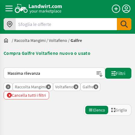
Sfoglia le offerte
/
Raccolta Mangimi
/
Voltafieno
/
Galfre
Compra Galfre Voltafieno nuovo o usato
Ecco come viene ordinato su Landwirt.com
Filtri
x
x
x
x
Raccolta Mangimi
Voltafieno
Galfre
x
Cancella tutti i filtri
Elenco
Griglia