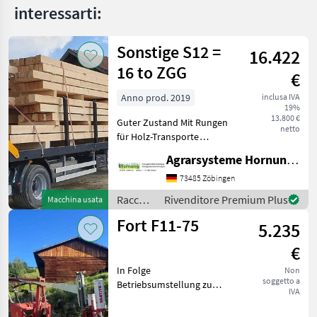
interessarti:
Sonstige S12 =
16.422
16 to ZGG
€
Anno prod. 2019
inclusa IVA
19%
13.800 €
Guter Zustand Mit Rungen
netto
für Holz-Transporte
Standort 84... Bei Fragen
Agrarsysteme Hornung GmbH & Co. KG
einfach melden Thomas
0171 80 89 838 Raccolta
73485 Zöbingen
mangimi Rimorchi per balle
Raccolta
Rivenditore Premium Plus
Macchina usata
mangimi
Fort F11-75
5.235
/
Sonstige
€
In Folge
Non
soggetto a
Betriebsumstellung zu
IVA
verkaufen:Gepflegter und
gut erhaltener