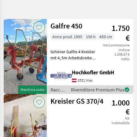
Affina
la
ricerca
Galfre 450
1.750
€
Anno prod. 1995
150 h
450 cm
Categoria
Paese
Filtri
4
IVA/commissione
inclusa
Schöner Galfre 4 Kreisler
Mostra
1.548,67 €
PERCORSO
mit 4, 5m Arbeitsbreite
Reimposta
2
netto
ATTUALE
sofort verfügbar, inklusive
risultati
Settore
Gelenkswelle Voltafieno
Hochkofler GmbH
agricolo
portato, Staffa di
8551 Wies
protezione Raccolta
Raccolta
Mangimi
mangimi Voltafieno
Raccolta
Rivenditore Premium Plus
Macchina usata
mangimi
Voltafieno
Kreisler GS 370/4
1.000
/ Galfre
Galfre
€
SCEGLI
IVA
CATEGORIA
indetraibile
Galfre