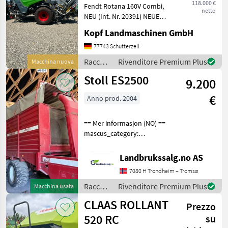
118.000 €
Fendt Rotana 160V Combi,
i
netto
NEU (Int. Nr. 20391) NEUE
Fendt Rundballenpresse
Kopf Landmaschinen GmbH
Typ Rotana 160V Combi
Baujahr 2026 40km/h Netz-
77743 Schutterzell
und Folienbindung,
Raccolta
Rivenditore Premium Plus
Macchina nuova
integrierte Wickelein
mangimi
Stoll ES2500
9.200
/ Fendt
€
Anno prod. 2004
== Mer informasjon (NO) ==
mascus_category:
otherharvesters Please
provide reference number
Landbrukssalg.no AS
upon request: 9506 See
7080 H Trondheim – Tromsø
en.landbrukssalg.no/9506
for more images Specif
Raccolta
Rivenditore Premium Plus
Macchina usata
mangimi
CLAAS ROLLANT
Prezzo
/ Stoll
520 RC
su