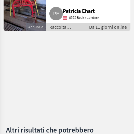
Patricia Ehart
Pöttinger
6572 Bezirk Landeck
Krone
Raccolta
Da 11 giorni online
Annuncio
mangimi /
Claas
Voltafieno
Kuhn
Fella
Mostra
tutti
36
MARKETPLACE
Offerte dei
Marketplace
Annunci
rivenditori
Altri risultati che potrebbero