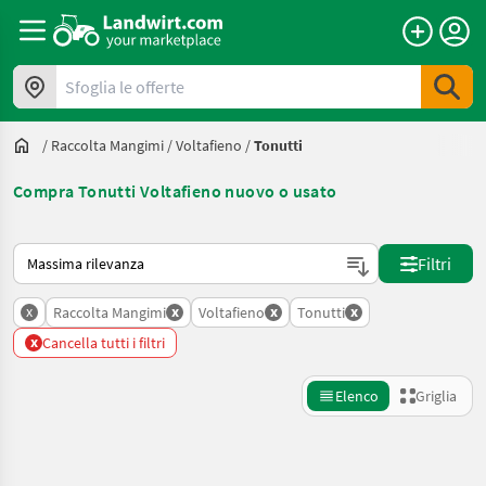
Sfoglia le offerte
/
Raccolta Mangimi
/
Voltafieno
/
Tonutti
Compra Tonutti Voltafieno nuovo o usato
Ecco come viene ordinato su Landwirt.com
Filtri
x
x
x
x
Raccolta Mangimi
Voltafieno
Tonutti
x
Cancella tutti i filtri
Elenco
Griglia