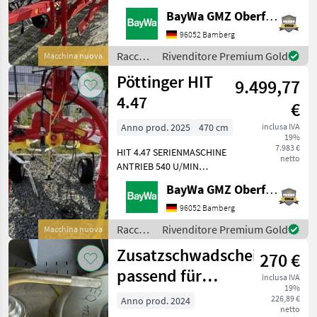
ANHÄNGEPOSITION OBEN1
BayWa GMZ Oberfranken
ANTRIEB 540 U/MIN.1
AUSRÜSTUNG 50KM/H1
96052 Bamberg
AUSRÜSTUNG PÖTTINGER1
Raccolta
Rivenditore Premium Gold
Macchina nuova
BEREIFUNG 340/55-161
mangimi
Pöttinger HIT
DURASTAR ZINKE 10 MM1
9.499,77
/
GELENK
Pöttinger
4.47
€
Anno prod. 2025
470 cm
inclusa IVA
19%
7.983 €
HIT 4.47 SERIENMASCHINE
netto
ANTRIEB 540 U/MIN
AUSRÜSTUNG PÖTTINGER
BayWa GMZ Oberfranken
DREIPUNKT ANBAU KAT. II
DURASTAR ZINKE 10 MM
96052 Bamberg
GELENKWELLE 1 3/8" 6-
Raccolta
Rivenditore Premium Gold
Macchina nuova
TEILIG WARNTAFELN MIT
mangimi
Zusatzschwadscheiben
BELEUCHTUNGWen
270 €
/
Pöttinger
passend für
inclusa IVA
19%
Fendt Cutter
226,89 €
Anno prod. 2024
netto