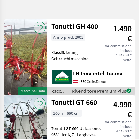
Affina
la
ricerca
Tonutti GH 400
1.490
€
Anno prod. 2002
Categoria
Paese
Filtri
4
IVA/commissione
inclusa
Klassifizierung:
Mostra
1.318,58 €
PERCORSO
Gebrauchtmaschine;
Reimposta
2
netto
ATTUALE
Arbeitsbreite: 4; Anzahl
risultati
Settore
Kreisel: 4; Arme je Kreisel: 6;
LH Innviertel-Traunviertel-Urfahr
agricolo
Anzahl Vorbesitzer: 1;
4360 Grein/Donau
Weitere
Raccolta
Mangimi
Maschinenmerkmale:
Raccolta
Rivenditore Premium Plus
Macchina usata
Privatverkauf hydraul
mangimi
Voltafieno
Tonutti GT 660
4.990
/
Tonutti
Tonutti
€
100 h
660 cm
SCEGLI
IVA/commissione
CATEGORIA
inclusa
Tonutti GT 660 Ubicazione:
4.415,93 €
9631 Jenig 7 - Larghezza di
Tonutti
netto