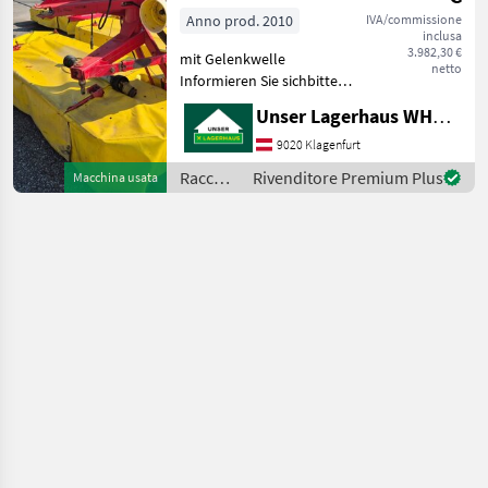
Anno prod. 2010
IVA/commissione
inclusa
3.982,30 €
mit Gelenkwelle
netto
Informieren Sie sichbitte
vor Fahrt-Antritt
Unser Lagerhaus WHG, Kärnten, Klagenfurt
telefonisch, ob die
von Ihnen angefragte
9020 Klagenfurt
Maschineaktuell bei uns am
Raccolta
Rivenditore Premium Plus
Macchina usata
Lager steht. Wir inserieren
mangimi
auch Mas
/
Pöttinger