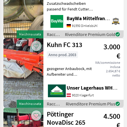
Zusatzschwadscheiben
passend für Fendt Cutter
Baujahr 2024 . Raccolta
BayWa Mittelfranken
mangimi Mietitrici
91550 Dinkelsbühl
Raccolta
Rivenditore Premium Gold
Macchina usata
mangimi
Kuhn FC 313
3.000
/ Fendt
€
Anno prod. 2003
IVA/commissione
inclusa
gezogener Anbaubock, mit
2.654,87 €
Aufbereiter und
netto
Gelenkwelle,
Zahnpackerwalze 3M u.
Unser Lagerhaus WHG, Kärnten, Klagenfurt
Abstreifer, Informieren Sie
9020 Klagenfurt
sichbitte vor Fahrt-Antritt
telefonisch, ob die
Raccolta
Rivenditore Premium Plus
Macchina usata
von Ihnen an
mangimi
Pöttinger
4.500
/ Kuhn
NovaDisc 265
€