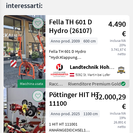
interessarti:
Fella TH 601 D
4.490
Hydro (26107)
€
Anno prod. 2009
600 cm
inclusa IVA
20%
3.741,67 €
Fella TH 601 D Hydro
netto
*Hydr.Klappung
*Gelenkwelle *Warnrafeln
Landtechnik Hohenwarter GmbH
Nachstehend finden Sie
ähnliche Suchbegriffe und
5092 St. Martin bei Lofer
alternative Bezeichnungen
Raccolta
Rivenditore Premium Gold
Macchina usata
für Kreisler Keywords: Kreis
mangimi
Pöttinger HIT HT
32.000,29
/ Fella
11100
€
Anno prod. 2025
1100 cm
inclusa IVA
19%
26.891 €
1 HIT HT 111001
netto
ANHÄNGEDEICHSEL1