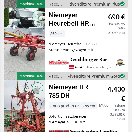
idraulica dell'altezza,
Raccolta
Rivenditore Premium Plus
Macchina usata
Voltafieno portat
mangimi
Niemeyer
690 €
/
Niemeyer
Heurebell HR
inclusa IVA
20%
360 Kreiselheuer
575 € netto
360 cm
Niemeyer Heurebell HR 360
Kreiselheuer gezogen mit
Fahrwerk, 4 Kreiseln und
Deschberger Karl Landtechnik GesmbH & Co KG
Gelenkwelle; Arbeitsbreite:
ca. 3, 60 m - Ihr
4774 St. Marienkirchen/Schärding
Ansprechpartner - Hr.
Raccolta
Rivenditore Premium Gold
Macchina usata
Pöcherstorfer Manuel V
mangimi
Niemeyer HR
4.400
/
Niemeyer
785 DH
€
Anno prod. 2002
785 cm
IVA/commissione
inclusa
3.893,81 €
Sofort Einsatzbereiter
netto
Niemeyer 785 DH Mit
Gelenkwelle 6 Kreisel mit
Amselgruber Landtechnik GmbH