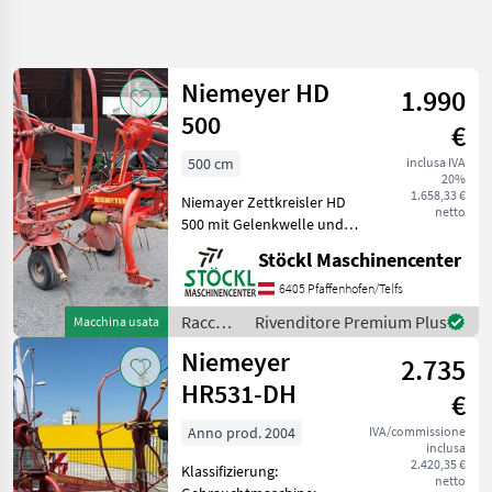
Affina
la
ricerca
Niemeyer HD
1.990
500
€
Categoria
Paese
Filtri
4
500 cm
inclusa IVA
20%
Mostra
1.658,33 €
PERCORSO
Niemayer Zettkreisler HD
Reimposta
16
netto
ATTUALE
500 mit Gelenkwelle und
risultati
hydraulische Klappung. (A)
Settore
Stöckl Maschinencenter
Sollevamento: Regolazione
agricolo
idraulica dell'altezza
6405 Pfaffenhofen/Telfs
Raccolta
Raccolta mangimi
Mangimi
Raccolta
Rivenditore Premium Plus
Macchina usata
Voltafieno
mangimi
Voltafieno
Niemeyer
2.735
/
Niemeyer
Niemeyer
HR531-DH
€
SCEGLI
Anno prod. 2004
IVA/commissione
CATEGORIA
inclusa
2.420,35 €
Klassifizierung:
Niemeyer
netto