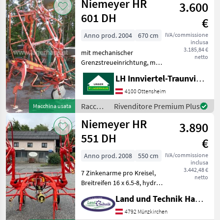
Niemeyer HR
3.600
Sollevamento: Rego
601 DH
€
Anno prod. 2004
670 cm
IVA/commissione
inclusa
3.185,84 €
mit mechanischer
netto
Grenzstreueinrichtung, mit
Gelenkwelle, mit
LH Innviertel-Traunviertel-Urfahr eGen, Ottensheim
Schwenkbock;
Artnr.:0131162, Standort
4100 Ottensheim
der Maschine: Ottensheim
Raccolta
Rivenditore Premium Plus
Macchina usata
Voltafieno portato Raccolta
mangimi
Niemeyer HR
mangimi Voltafi
3.890
/
Niemeyer
551 DH
€
Anno prod. 2008
550 cm
IVA/commissione
inclusa
3.442,48 €
7 Zinkenarme pro Kreisel,
netto
Breitreifen 16 x 6.5-8, hydr.
Klappung, 609kg
Land und Technik HandelsgesmbH
Eigengewicht, Gelenkwelle,
Sollevamento: Regolazione
4792 Münzkirchen