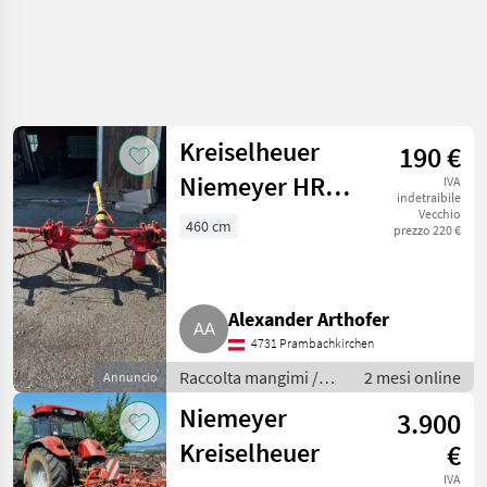
Kreiselheuer
190 €
Niemeyer HR
IVA
indetraibile
460 II
Vecchio
460 cm
prezzo 220 €
Alexander Arthofer
4731 Prambachkirchen
Raccolta mangimi /
2 mesi online
Annuncio
Voltafieno
Niemeyer
3.900
Kreiselheuer
€
IVA