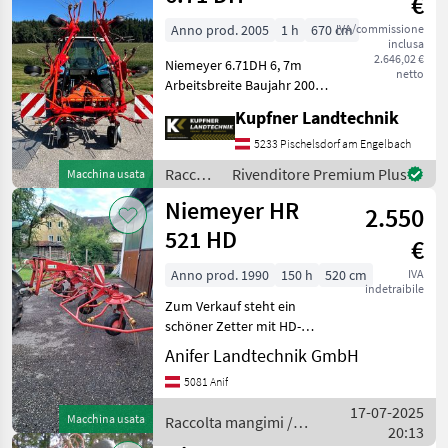
€
Anno prod. 2005
1 h
670 cm
IVA/commissione
inclusa
2.646,02 €
Niemeyer 6.71DH 6, 7m
netto
Arbeitsbreite Baujahr 2005
Grenzstreueinrichtung
Kupfner Landtechnik
mech.
Streuwinkelverstellung
5233 Pischelsdorf am Engelbach
Gelenkwelle hydr.
Raccolta
Rivenditore Premium Plus
Macchina usata
Klappung Sollevamento:
mangimi
Niemeyer HR
Regolazione idrauli
2.550
/
Niemeyer
521 HD
€
Anno prod. 1990
150 h
520 cm
IVA
indetraibile
Zum Verkauf steht ein
schöner Zetter mit HD-
Hochstellung,
Anifer Landtechnik GmbH
Grenzstreueinrichtung, 3-
5081 Anif
Punkt Anhängung ,
Gelenkwelle,
17-07-2025
Macchina usata
Raccolta mangimi /
Schwadgetriebe
20:13
Niemeyer
Vermittlungsverkauf