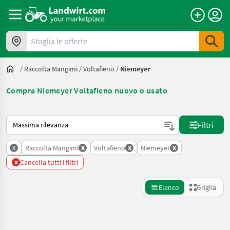
Sfoglia le offerte
/
Raccolta Mangimi
/
Voltafieno
/
Niemeyer
Compra Niemeyer Voltafieno nuovo o usato
Ecco come viene ordinato su Landwirt.com
Filtri
x
x
x
x
Raccolta Mangimi
Voltafieno
Niemeyer
x
Cancella tutti i filtri
Elenco
Griglia