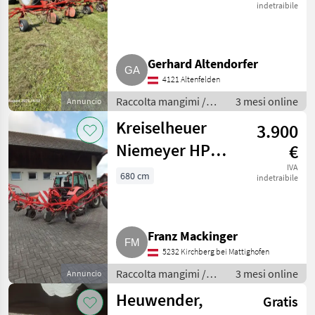
indetraibile
Gerhard Altendorfer
4121 Altenfelden
Raccolta mangimi /
3 mesi online
Annuncio
Voltafieno
Kreiselheuer
3.900
Niemeyer HP
€
671
IVA
680 cm
indetraibile
Franz Mackinger
5232 Kirchberg bei Mattighofen
Raccolta mangimi /
3 mesi online
Annuncio
Voltafieno
Heuwender,
Gratis