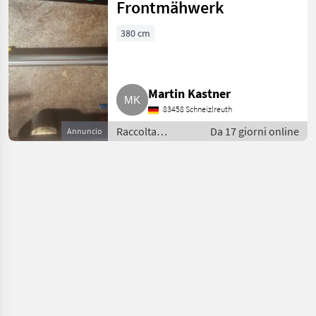
Frontmähwerk
380 cm
Martin Kastner
83458 Schneizlreuth
Raccolta
Da 17 giorni online
Annuncio
mangimi /
Voltafieno