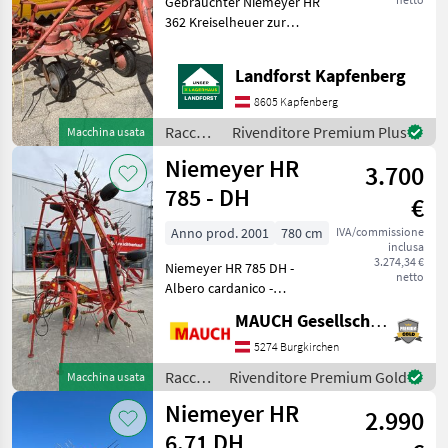
Gebrauchter Niemeyer HR
362 Kreiselheuer zur
Ersatzteilverwertung! !!!
Privatverkauf !!! Um Ihnen
Landforst Kapfenberg
unnötige Wartezeiten oder
Wegstrecken zu ersparen,
8605 Kapfenberg
bitten wir
Raccolta
Rivenditore Premium Plus
Macchina usata
mangimi
Niemeyer HR
3.700
/
Niemeyer
785 - DH
€
Anno prod. 2001
780 cm
IVA/commissione
inclusa
3.274,34 €
Niemeyer HR 785 DH -
netto
Albero cardanico -
Dispositivo idraulico di
MAUCH Gesellschaft m.b.H. & Co.KG
regolazione della larghezza
di spargimento
5274 Burgkirchen
L'attrezzatura è disponibile
Raccolta
Rivenditore Premium Gold
Macchina usata
a Burgkirchen. Sarò
mangimi
Niemeyer HR
2.990
/
Niemeyer
6.71 DH